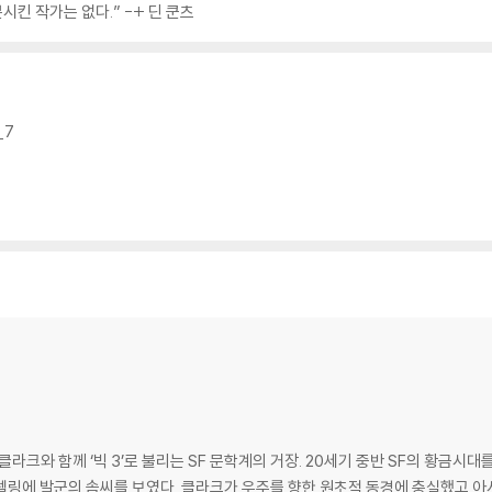
시킨 작가는 없다.” -+ 딘 쿤츠
_7
클라크와 함께 ‘빅 3’로 불리는 SF 문학계의 거장. 20세기 중반 SF의 황금시대
텔링에 발군의 솜씨를 보였다. 클라크가 우주를 향한 원초적 동경에 충실했고 