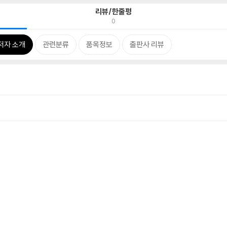
리뷰/한줄평
0
저자 소개
관련분류
품목정보
출판사 리뷰