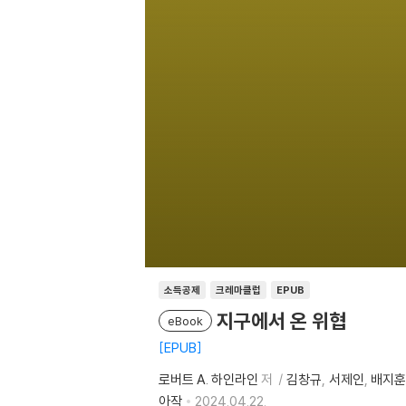
소득공제
크레마클럽
EPUB
지구에서 온 위협
eBook
EPUB
로버트 A. 하인라인
저
김창규
서제인
배지훈
아작
2024.04.22.