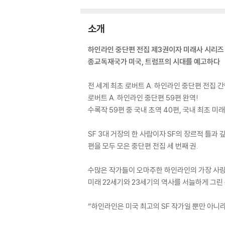
소개
하인라인 중단편 전집 제3권이자 미래사 시리즈 
종교독재국가 미국, 트럼프의 시대를 예고하다
전 세계 최초 로버트 A. 하인라인 중단편 전집 간
로버트 A. 하인라인 중단편 59편 완역!
수록작 59편 중 국내 초역 40편, 국내 최초 미
SF 3대 거장의 한 사람이자 SF의 장르적 틀과 
편을 모두 모은 중단편 전집 세 번째 권.
수많은 작가들이 오마주한 하인라인의 가장 사랑
미래 22세기와 23세기의 역사를 서늘하게 그린
“하인라인은 미국 최고의 SF 작가일 뿐만 아니라