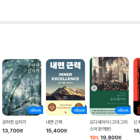
공허한 십자가
내면 근력
오디세이아 (고대 그리
신 
스어 완역본)
13,700
15,400
18
원
원
10
19,800
%
원