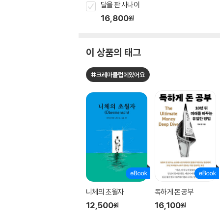
달을 판 사나이
16,800
원
이 상품의 태그
#크레마클럽에있어요
니체의 초월자
독하게 돈 공부
12,500
16,100
원
원