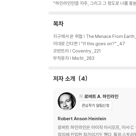
“하인라인만큼 자주, 그리고 그 정도로 나를 흥분
목차
지구에서 온 위협 | The Menace From Earth
이대로 간다면 | “If this goes on?”_47
코번트리 | Coventry_221
부적응자 | Misfit_283
저자 소개
4
저
로버트 A. 하인라인
관심작가 알림신청
Robert Anson Heinlein
로버트 하인라인은 아이작 아시모프, 아서 C. 
잡지에 진입한 작가이기도 했다. 특히 스토리