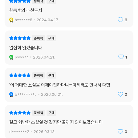
종이책
구매
한동훈의 추천도서
“미국 근대문학은 『모비 딕』과 함께 시작되었다!”
h******8
2024.04.17.
6
인간 사유의 깊이와 광활한 상상력의
한 정점을 표상하는 대작
종이책
구매
『모비 딕』은 미국 문학의 최고 걸작으로 꼽히지만 출간 당시 평론가들은
열심히 읽겠습니다
물론 일반 독자들의 반응은 냉담했다. 1851년 가을, 『모비 딕』이 처음 출간
되었을 때 이 소설을 헌정받은 작가 너새니얼 호손은 “이 책은 정말 대단하
i*****h
2026.04.21.
1
다! 나에게 큰 감동을 안겨준다”라고 극찬했지만, 멜빌이 일흔두 살의 나
이로 죽기 전까지 미국에서 3,000부 남짓 팔리는 등 상업적으로도 실패한
종이책
구매
작품이었다. 그러다가 작가 탄생 백주년이 지난 1920년대에 칼 밴 도렌
'이 거대한 소설을 이제야접하다니~이제라도 만나서 다행
(『미국의 소설』), 레이먼드 위버(『허먼 멜빌』 평전) 같은 문학가들이 그의
생애와 작품을 연구하고 재평가하면서 그 위대성을 논하는 평문이 쏟아지
b********u
2026.06.21.
0
기 시작했다. 위버는 『모비 딕』을 “19세기 미국이 낳은 가장 뛰어난 소설적
상상력”이라고 평했으며, 루이스 멈포드는 “셰익스피어의 『햄릿』, 단테의
종이책
구매
『신곡』과 같은 수준의 문학작품”이라고 상찬했다. 영국의 소설가 서머싯
길고 험난한 소설일 것 같지만 끝까지 읽어보겠습니다
몸은 『모비 딕』을 세계 10대 소설 가운데 하나로 꼽으며 문학적 위상을 높
이 세웠다. 소설의 첫 문장인 “내 이름을 이슈메일이라고 해두자”는 세계
d*******2
2026.03.13.
0