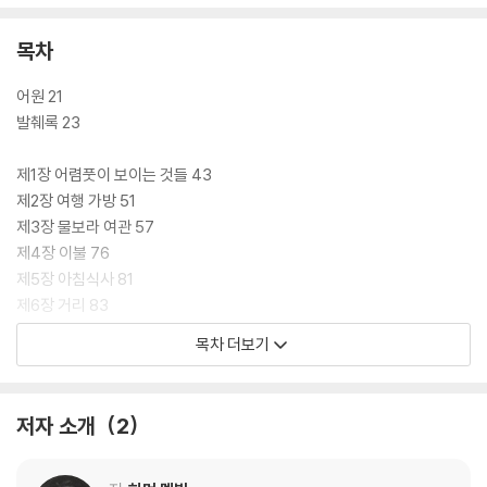
적을 거듭하는 에이해브 선장과 그와 한배에 올라탄 선원들의 처절한 결투
와 종말을 그린 작품이다. ‘피쿼드’ 호의 선원들은 지구상의 모든 바다로 이
목차
어질 이 놀라운 추격을 시작할 때부터 그 거대한 ‘흰색의 공포’에, 원시적인
자연에 이미 지고 있었는지도 모른다. 그들은 아름답고도 무서운 항해를
어원 21
통해 천신만고 끝에 겨우 ‘모비 딕’과 만나지만 복수의 순간은 파멸의 순간
발췌록 23
이었고, 무수한 질문들을 집어삼키는 바닷속으로 조용히 가라앉고 만다.
고래와 포경업에 관해 인류가 탐색하고 축적해온 지식들, 우주와 인간에
제1장 어렴풋이 보이는 것들 43
대한 철학적 명상들로 가득한 이 소설은 부정적이고 우울한 세계관에 영혼
제2장 여행 가방 51
이 마비되어버린 에이해브의 비극을 통해 인간 영혼의 다의적인 패배와 승
제3장 물보라 여관 57
리, 파괴의 충동, 선과 악의 갈등, 그리고 인간이라는 존재에 대해 다시금
제4장 이불 76
되돌아보게 한다. 대양에서 펼쳐지는 에이해브와 모비 딕의 대결은 자연의
제5장 아침식사 81
의지에, 우주의 힘에 대항하는 인간의 모습을 떠올리게 하고, 그때 그 바다
제6장 거리 83
는 우주의 섭리와 삶의 비극을 가르치는 장場이 된다.
제7장 예배당 87
목차 더보기
제8장 설교단 91
이 책은 국내에서 본격적으로 『모비 딕』 완역본을 번역, 소개하는 데 시초
제9장 설교 94
가 된 김석희 번역가가 전면적으로 원고를 대조·수정하여 개고한 것으로,
제10장 진정한 친구 107
저자 소개
2
기존판에서 150여 개의 역주를 추가하는 등 ‘결정판’으로서 손색이 없도록
제11장 잠옷 112
보완했다. 이와 더불어 등장인물 소개, 작가 연보, 역자 해설 및 대담 등을
제12장 간추린 생애 114
통해 소설에 담긴 심오한 함의를 파악할 수 있게 도왔으며, 항해 지도는 물