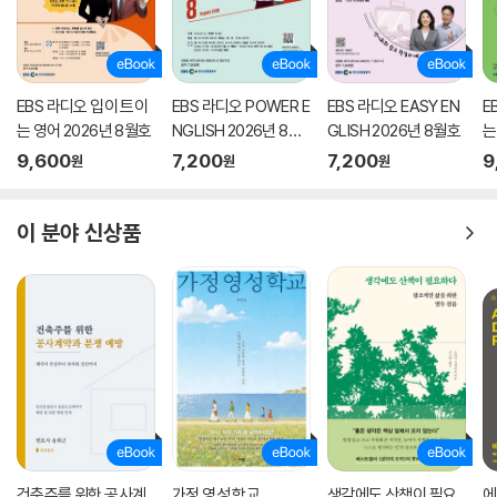
EBS 라디오 입이 트이
EBS 라디오 POWER E
EBS 라디오 EASY EN
E
는 영어 2026년 8월호
NGLISH 2026년 8월
GLISH 2026년 8월호
는
호
9,600
7,200
7,200
9
원
원
원
이 분야 신상품
건축주를 위한 공사계
가정 영성 학교
생각에도 산책이 필요
에