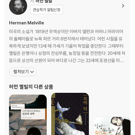
제13장 외바퀴 손수레 117
저
허먼 멜빌
론 포경선 일러스트와 사진, 포경선 선체 및 갑판 구조 등 포경업에 대한 구
제14장 낸터컷 123
관심작가 알림신청
체적인 사전지식이 없는 독자들을 위한 관련 자료들도 풍성하게 수록했다.
제15장 차우더 126
이번 개역판은 가장 위대한 작품 중 하나로 꼽히는 『모비 딕』의 깊고 넓은
제16장 배 130
Herman Melville
세계를 보다 심층적으로 이해하게 해주는 길잡이가 될 것이다.
제17장 라마단 148
미국의 소설가. 1819년 무역상이던 아버지 앨런과 어머니 머라이어
제18장 퀴퀘그의 표시 155
의 둘째아들로 뉴욕 파르 거리 6번지에서 태어났다. 어린 시절을 유
제19장 예언자 160
복하게 보냈지만 13세 때 가세가 기울어 학업을 중단한다. 그때부터
제20장 출항 준비 165
멜빌은 은행이나 상점의 잔심부름, 농장일 등을 전전한다. 20세에 처
제21장 승선 168
음으로 상선의 선원이 되어 바다로 나간 그는 22세에 포경선을 타게
제22장 메리 크리스마스 172
된다. 이때 항해를 하면서 얻은 경험은 그의 작품의 주요 소재가 된다.
펼쳐보기
제23장 바람이 불어가는 쪽 해안 178
이후 포경선의 선원과 미 해군이 되어 5년 가까이 남태평양을 누볐
제24장 변호 179
다. 포경선에서 탈주해 마르키즈 군도의 식인종과 함께 보낸 경험을
허먼 멜빌
의 다른 상품
제25장 덧붙임 185
바탕으로 쓴 첫 작품 『타이피Typee』
제26장 기사들과 종자들 186
제27장 기사들과 종자들(계속) 191
제28장 에이해브 선장 197
제29장 에이해브 등장, 이어서 스터브 등장 202
제30장 파이프 205
제31장 매브 여왕 207