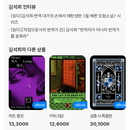
제51장 유령의 물보라 339
김석희
인터뷰
제52장 ‘앨버트로스’호 344
[읽다]
김석희 번역 대가의 손에서 재탄생한 <쥘 베른 모험소설> 시
제53장 사교 방문 347
리즈
제54장 ‘타운호’호의 이야기 352
[읽다]
[직업으로서의 번역가 ①] 김석희 “번역자가 아니라 번역가
제55장 괴상한 고래 그림들 378
를 꿈꿔라”
제56장 덜 잘못된 고래 그림들과
제대로 된 포경 장면 그림들 384
김석희
의 다른 상품
제57장 그림?이빨?나무?철판?돌?산?별 등에 나타난 고래들 389
제58장 크릴 392
제59장 오징어 395
제60장 작살줄 399
제61장 스터브, 고래를 죽이다 403
제62장 작살 던지기 410
제63장 작살 받침대 412
제64장 스터브의 저녁식사 413
제65장 고래고기 요리 423
하트 램프
커피괴담
삼총사 특별판
제66장 상어 학살 426
제67장 고래 해체 428
13,300
12,600
30,100
원
원
원