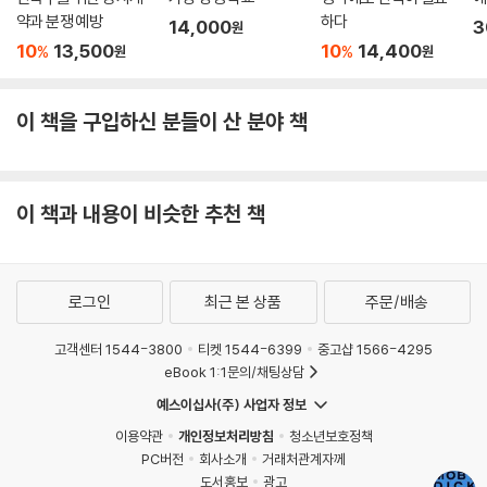
약과 분쟁 예방
하다
14,000
3
원
10
13,500
10
14,400
%
%
원
원
이 책을 구입하신 분들이 산 분야 책
이 책과 내용이 비슷한 추천 책
로그인
최근 본 상품
주문/배송
고객센터 1544-3800
티켓 1544-6399
중고샵 1566-4295
eBook 1:1문의/채팅상담
예스이십사(주) 사업자 정보
이용약관
개인정보처리방침
청소년보호정책
PC버전
회사소개
거래처관계자께
도서홍보
광고