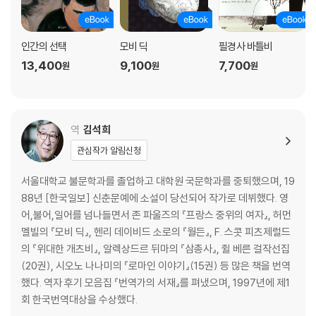
제32장 고래학 209
제33장 작살잡이장 226
제34장 선장실의 식탁 229
인간의 선택
모비 딕
필경사 바틀비
제35장 돛대 망루 237
13,400
9,100
7,700
원
원
원
제36장 뒷갑판 245
제37장 저물녘 256
제38장 황혼 258
제39장 첫 번째 밤번 260
역
김석희
제40장 한밤중, 앞갑판 261
관심작가 알림신청
제41장 모비 딕 271
제42장 고래의 흰색 283
서울대학교 불문학과를 졸업하고 대학원 국문학과를 중퇴했으며, 19
제43장 잘 들어봐! 295
88년 [한국일보] 신춘문예에 소설이 당선되어 작가로 데뷔했다. 영
제44장 해도 296
어,불어,일어를 넘나들면서 존 파울즈의 『프랑스 중위의 여자』, 허먼
제45장 진술서 303
멜빌의 『모비 딕』, 헨리 데이비드 소로의 『월든』, F. 스콧 피츠제럴드
제46장 추측 314
의 『위대한 개츠비』, 알렉상드르 뒤마의 『삼총사』, 쥘 베른 걸작선집
제47장 거적 짜기 317
(20권), 시오노 나나미의 『로마인 이야기』(15권) 등 많은 책을 번역
제48장 최초의 추적 320
했다. 역자 후기 모음집 『번역가의 서재』를 펴냈으며, 1997년에 제1
제49장 하이에나 333
회 한국번역대상을 수상했다.
제50장 에이해브의 보트와 부하들 그리고 페달라 336