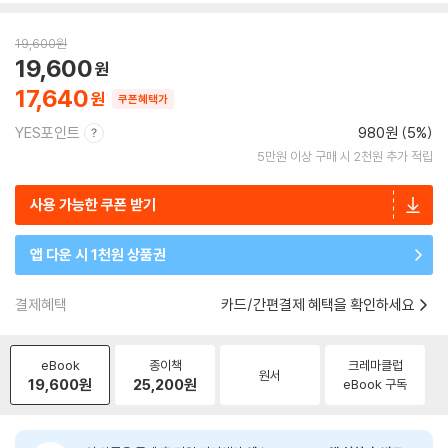
19,600
원
19,600
17,640
쿠폰혜택가
YES포인트
980원 (5%)
5만원 이상 구매 시 2천원 추가 적립
사용 가능한 쿠폰 받기
앱 다운 시 1천원 상품권
결제혜택
카드/간편결제 혜택을 확인하세요
eBook
종이책
크레마클럽
원서
19,600
원
25,200
원
eBook 구독