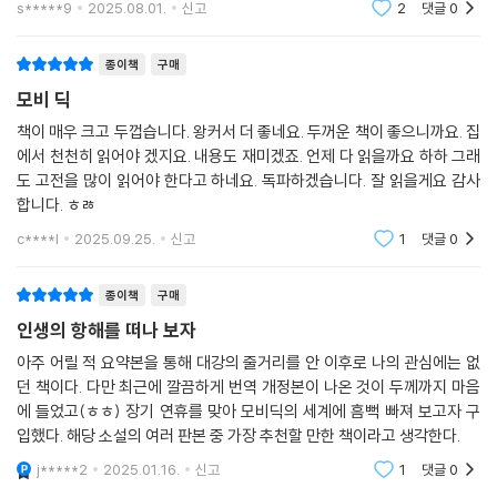
및 가공에 대한 설명은 너무도 상세하여 마치 교과서 같은 느낌을 준다. 그
s*****9
2025.08.01.
신고
2
댓글
0
혔던 이름 허
런 이유로 지난 세기 초까지 이 소설은 도서관의 문학 서가보다 오히려 수
산업 서가에 꽂혀 있곤 했다. 멜빌은 마르키즈 제도의 식인종 마을에 살았
종이책
구매
던 경험을 그린 『타이피』를 쓸 때도 남태평양에 관한 모든 문헌을 샅샅이
모비 딕
뒤진 끝에야 작품을 완성했는데, 특히 이 『모비 딕』을 쓸 때는 그 과학적 정
책이 매우 크고 두껍습니다. 왕커서 더 좋네요. 두꺼운 책이 좋으니까요. 집
확성에 완벽을 기하고자 했다.
에서 천천히 읽어야 겠지요. 내용도 재미겠죠. 언제 다 읽을까요 하하 그래
도 고전을 많이 읽어야 한다고 하네요. 독파하겠습니다. 잘 읽을게요 감사
24만 단어, 전체 135장으로 구성된 이 소설은 우선 고래에 대한 어원 탐구
합니다. ㅎㅀ
에서부터 시작된다. 이어지는 문헌 발췌 부분에는 『성경』에서 플리니우스
c****l
2025.09.25.
신고
1
댓글
0
의 『박물지』를 거쳐 셰익스피어, 몽테뉴, 존 밀턴의 『실락원』, 제임스 쿡의
『항해기』, 너새니얼 호손, 찰스 다윈까지, 거대한 괴물 또는 힘센 거인 ‘고
래’에 대해 거론한 글들이 폭넓게 소개된다. 놀랍도록 꼼꼼한 이 기록들은
종이책
구매
도서관의 책들을 통해 얻어낸 것이며, 멜빌은 심혈을 기울여 완성한 자신
인생의 항해를 떠나 보자
의 이 소설을 “도서관을 누비고 대양을 편력한” 결과의 소산이라고 말했
아주 어릴 적 요약본을 통해 대강의 줄거리를 안 이후로 나의 관심에는 없
다.
던 책이다. 다만 최근에 깔끔하게 번역 개정본이 나온 것이 두께까지 마음
에 들었고(ㅎㅎ) 장기 연휴를 맞아 모비딕의 세계에 흠뻑 빠져 보고자 구
“지나간 내 생애의 거센 파도여,
입했다. 해당 소설의 여러 판본 중 가장 추천할 만한 책이라고 생각한다.
내 죽음의 물결을 더욱 높게 일게 하라!”
j*****2
2025.01.16.
신고
1
댓글
0
방랑자 이슈메일이 지켜본 바다, 그리고 인간의 비극