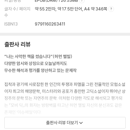
파일/용량
EPUB(DRM) | 26.53MB
제87장 무적함대 520
글자 수/ 페이지
약 55.2만자, 약 17.5만 단어, A4 약 346쪽
제88장 학교와 교사들 535
수
제89장 잡힌 고래와 놓친 고래 539
제90장 머리냐 꼬리냐 544
ISBN13
9791160263411
제91장 ‘피쿼드’호, ‘로즈버드’호를 만나다 548
제92장 용연향 556
출판사 리뷰
제93장 조난자 559
제94장 손으로 쥐어짜기 565
“나는 사악한 책을 썼습니다”(허먼 멜빌)
제95장 사제복 569
다양한 암시와 상징으로 오늘날까지도
제96장 정유 화덕 571
무수한 해석과 평가를 양산하고 있는 문제작
제97장 램프 577
제98장 쌓기와 치우기 578
집착과 광기에 사로잡힌 한 인간의 투쟁과 파멸을 그린 전율적인 모험소설
제99장 도블론 금화 581
이자 최고의 해양문학, 미스터리와 공포가 충만한 고딕소설이자 뛰어난 상
제100장 다리와 팔 - 낸터컷의 ‘피쿼드’호와 런던의 ‘새뮤얼 엔더비’호가
징주의 문학 또는 자연주의 문학. 이처럼 다양한 각도로 해석되고 평가되
만나다 590
는 『모비 딕』의 화자는 방랑벽을 타고난 허먼 멜빌 자신의 분신과도 같은
제101장 술병 599
존재인 ‘이슈메일’이다.
제102장 아르사시드 군도의 나무 그늘 605
제103장 고래 뼈대의 치수 610
출판사 리뷰 더보기
이슈메일은 육지 생활에 염증을 느끼고 경이롭고 신비로운 괴물, 거대한
제104장 화석 고래 613