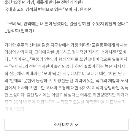
출간 13주년 기념, 새롭게 만나는 전면 개역판!
국내 최고의 김석희 번역으로 읽는 『모비 딕』 완역본
“『모비 딕』 번역에는 내 혼이 담겼다는 말을 감히 할 수 있지 않을까 싶다.”
_김석희(번역가)
거대한 우주의 신비를 닮은 지구상에서 가장 커다란 포유동물에게 바치는
외경의 찬가이자, 고래에 관한 방대하고 절대적인 지식의 백과사전 『모비
딕』. 『리어 왕』, 『폭풍의 언덕』과 함께 영어로 쓰인 3대 비극으로 일컬어지
는 『모비딕』의 전면 개역판이 출간되었다. 허먼 멜빌이 격조 높은 서사시
적 산문체로 써내려간 『모비 딕』은 서두에서부터 고래에 대한 ‘어원’ 탐구
와 ‘발췌록’ 문헌이 등장하고, 포경선을 탄 이력이 있는 작가의 체험과 도서
관에서 조사하고 연구한 고래와 포경에 대한 갖가지 지식이 총망라된 독특
한 소설이다. 출간 당시에는 어렵고 낯설다는 이유로 외면당했지만 작가가
죽고 30여 년 후에 재평가되기 시작했고 오늘날 미국문학을 대표하는 걸
작이 되었다.
『모비 딕』은 공포와 외경을 불러일으키는 거대한 흰색 고래 ‘모비 딕’에게
소개 더보기
한쪽 다리를 빼앗긴 뒤 복수를 위해 대서양으로 인도양으로 태평양으로 추