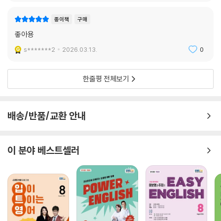
문학에서 가장 유명한 문장으로 일컬어지기도 한다.
종이책
구매
노벨연구소가 선정한 세계 100대 문학작품의 하나이기도 한 『모비 딕』은
좋아용
토머스 핀천, 코맥 매카시, 윌리엄 포크너, 버지니아 울프, 조이스 캐롤 오
츠 등 현대 영어권 작가들에게 가장 많은 영향력을 끼친 작품으로 꼽힌다.
s*******2
2026.03.13.
0
인간 사유의 깊이와 광활한 상상력의 한 정점을 표상한 이 작품은 세계문
학의 판테온에서 빠트릴 수 없는 대작으로서, 마침내 그 명성이 세상에 알
한줄평 전체보기
려진 이후 한 세기가 지난 지금까지도 찬란하게 빛나고 있다.
비극도 너무 장엄하면 슬픈 게 아니라 아름답게 느껴진다. 그걸 미학에서
배송/반품/교환 안내
는 ‘숭고미’라고 하는데, 내가 뭔가 고양되는 느낌, 그래서 내 삶이 구원받
는 느낌이 드는 것?그게 문학을, 예술을 추구하고 경험하는 이유가 아닐
까. (…) 감히 말하건대, 『모비 딕』만큼 그런 독서의 즐거움을 주는 책도 드
이 분야 베스트셀러
물 것이다. - 김석희(번역가)