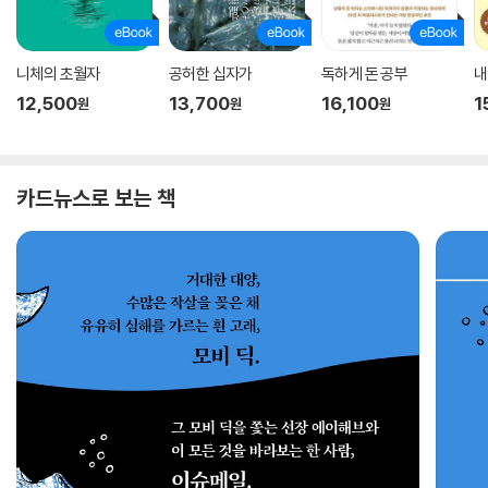
니체의 초월자
공허한 십자가
독하게 돈 공부
내
12,500
13,700
16,100
1
원
원
원
카드뉴스로 보는 책