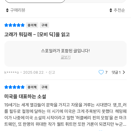
제123장 머스킷총 682
고래에 대한 방대하고도 절대적인 지식의 백과전서
제124장 나침반 바늘 686
구매리뷰
추천순
제125장 측정의와 줄 690
19세기 미국의 포경업계는 큰 번영을 구가했다. 포경선 수는 전 유럽의 포
제126장 구명부표 695
종이책
구매
경선을 다 합친 수의 세 배나 많았다. 당시 미국의 고래잡이들을 오랫동안
제127장 갑판 699
괴롭히던 거대하고 흉포한 고래 ‘모카 딕Mocha Dick’에 대한 이야기가 1
고래가 뭐길래 - [모비 딕]을 읽고
제128장 ‘피쿼드’호, ‘레이철’호를 만나다 702
839년 5월 《니커보커 매거진》에 실렸는데, 이보다 앞선 1820년에 일등
제129장 선장실 707
항해사 출신의 오언 체이스는 『포경선 ‘에식스’호의 놀랍고도 비참한 침몰
제130장 모자 709
스포일러가 포함된 글입니다!
기』를 펴내면서 ‘모비 딕’이란 흉포한 고래가 적도 바로 남쪽에서 ‘에식
제131장 ‘피쿼드’호, ‘딜라이트’호를 만나다 715
글보기
스’호를 침몰시켰다고 쓰기도 했다.
제132장 교향곡 717
제133장 추적 - 첫째 날 723
k*****o
2025.08.22.
신고
7
댓글
1
1941년, 젊은 포경 선원이었던 멜빌은 ‘애커시넷’호를 타고 고래잡이를 나
제134장 추적 - 둘째 날 735
갈 때 이 책을 읽었고 나중에 『모비 딕』을 쓰기 전 오언 체이스의 아들과 만
제135장 추적 - 셋째 날 746
종이책
구매
나서 정보를 얻기도 했다. 『모비 딕』의 모티브는 바로 이 『포경선 ‘에식
미국을 대표하는 소설
스’호의 놀랍고도 비참한 침몰기』였다.
에필로그 762
19세기는 세계 열강들이 문학을 가지고 자웅을 겨루는 시대였다. 영,프,러
옮긴이의 덧붙임 765
『모비 딕』은 거대한 흰 고래를 죽이려는 집념에 사로잡혀 바다를 헤매는
를 필두로 절정에 달하는 이 시기에 미국은 크게 주목받지 못했다. 헤밍웨
작가 연보 783
에이해브의 추적에 얽힌 이야기지만 본문에서 가장 많은 부분을 차지하는
이가 나중에 미국 소설의 시작이라고 말한 '허클베리 핀의 모험'을 쓴 마크
부록 793
트웨인, 또 한명의 위대한 작가 월트 휘트먼 또한 거론이 되겠지만 누군가
것은 ‘고래학’이다. 고래의 생태와 활동, 포경 기술과 포획한 고래의 처리
가 더 필요했다. 마침내 대격변을 맞은 20세기가 되서야 우리는 조용히 묻