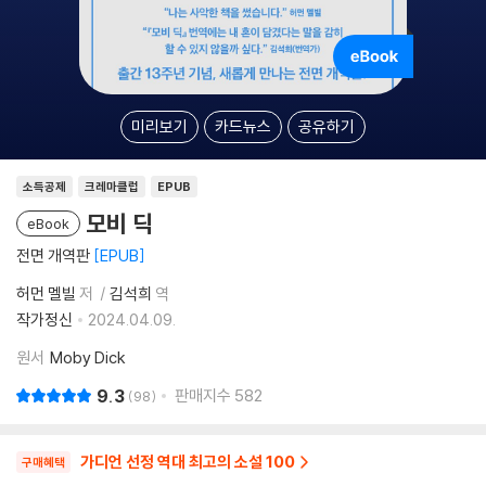
미리보기
카드뉴스
공유하기
소득공제
크레마클럽
EPUB
모비 딕
eBook
전면 개역판
EPUB
허먼 멜빌
저
김석희
역
작가정신
2024.04.09.
원서
Moby Dick
9.3
판매지수
582
98
가디언 선정 역대 최고의 소설 100
구매혜택