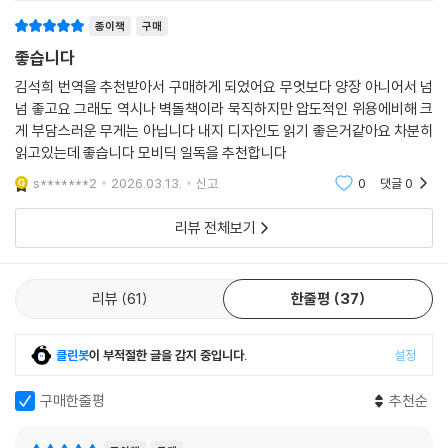
종이책
구매
비극적인 서사시 『모비 딕』은 소설의 화자 이슈메일이 포경선에 올라 이
좋습니다
항해의 목적을 알게 되기까지를 그린 부분, 대서양에서 희망봉을 돌아 태
평양까지 이어지는 항해 부분, 마지막으로 모비 딕과의 결투와 ‘피쿼드’호
김석희 번역을 추천받아서 구매하게 되었어요 무엇보다 양장 아니어서 넘
의 침몰을 그린 세 부분으로 나누어진다. 이 이야기들을 처음부터 끝까지
넘 좋고요 그래도 역시나 벽돌책이라 묵직하지만 압도적인 위용에비해 크
이끌고 가는 것은 에이해브가 아닌 화자 ‘이슈메일’이다. 그는 에이해브 선
게 부담스러운 무게는 아닙니다 내지 디자인도 읽기 좋은거같아요 차분히
읽고있는데 좋습니다 모비딕 일독을 추천합니다
장이 이끄는 포경선 ‘피쿼드’호에 승선하여 흰 고래 ‘모비 딕’을 쫓는 항해
를 처음부터 끝까지 지켜본다. 엄혹한 삶의 현실을 밑바닥까지 체험한 이
s*******2
2026.03.13.
신고
0
댓글
0
슈메일은 침착하고 냉정하고 분석적인 태도로 우리에게 세상이라는 가면
너머의 진실을 보여주며, 파멸을 향해 내달린 ‘피쿼드’호에서 유일하게 살
리뷰 전체보기
아남은 인물이 되어 동료의 죽음을 대가로 얻은 삶의 비밀을 전한다.
이슈메일의 눈에 비친 선장 에이해브는 불가지의 존재를 용납할 수 없고
리뷰
61
한줄평
37
또 직접 자신이 알아낼 수 있다고 자신하는 존재였다. 선장은 이슈메일을
비롯한 선원 모두에게 ‘모비 딕’보다 더한 두려움과 공포의 대상이었다. 태
클린봇
이 부적절한 글을 감지 중입니다.
설정
평양에서 펼쳐진 3일간의 대격투. 이슈메일은 바다와 함께 에이해브와 모
비 딕의 대결을 지켜본다. 거기에는 삶의 한가운데로 쳐들어와 만사를 부
구매한줄평
추천순
질없는 것으로 만들어버리는 싸늘한 침묵, 그리고 어떠한 기록도 허락지
않는 바다의 관용 또는 무자비함이 있을 뿐이었다.