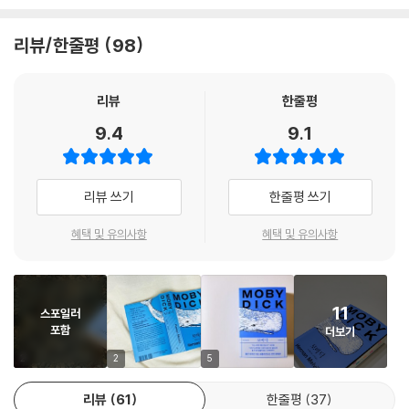
고래를 직접 만나기 위해 뉴욕 맨해튼을 떠나 뉴베드퍼드에 도착한다. 그
제105장 고래의 크기는 줄어드는가? 절멸할 것인가? 618
리고 이곳 여인숙에서 만난, 문신을 한 괴기한 야만인 퀴퀘그에게 기독교
제106장 에이해브의 다리 623
리뷰/한줄평
98
도에게서 좀처럼 발견할 수 없었던 진정한 인간애를 느끼게 되고, 그와 함
제107장 목수 626
께 낸터컷으로 향한다. 그들은 포경선 ‘피쿼드’호에 승선하게 되고 크리스
제108장 에이해브와 목수 630
마스날 운명적인 항해에 나서는데, 배에 오르기 직전 일라이저라는 광인에
리뷰
한줄평
제109장 선장실의 에이해브와 스타벅 635
게 파멸적인 운명에 대한 경고를 듣게 된다. ‘바다에 도전하는 자는 영혼을
제110장 관 속의 퀴퀘그 639
9.4
9.1
잃게 될 것’이라는 신부의 경고를 듣지 않고 포경선 ‘피쿼드’호에 오른 이슈
제111장 태평양 646
메일은 출항한 지 며칠이 지나서야 모습을 드러낸 선장 에이해브를 보고
제112장 대장장이 648
놀란다. 한쪽 다리가 없는 그는 고래뼈로 만든 의족을 하고 있었고, ‘모비
제113장 대장간 651
리뷰 쓰기
한줄평 쓰기
딕’을 찾아 복수하기 위해 이 배에 타고 있었다.
제114장 도금장이 655
제115장 ‘피쿼드’호, ‘배철러’호를 만나다 658
혜택 및 유의사항
혜택 및 유의사항
에이해브는 무리한 항해를 말리는 일등항해사이자 독실한 기독교도인 스
제116장 죽어가는 고래 661
타벅의 충고도 뿌리치고 모비 딕을 쫓아 대서양에서 희망봉을 돌아 인도양
제117장 고래 파수꾼 663
으로, 또 태평양으로 항해를 계속한다. 그리고 마침내 오랜 항해 끝에 그동
제118장 사분의 665
11
스포일러
안 여러 포경선에서 던져진 작살이 무수히 꽂혀 있는 흰 고래를 발견하게
제119장 세 개의 촛불 668
포함
더보기
된다.
제120장 첫 번째 밤번이 끝날 무렵의 갑판 678
2
2
5
제121장 한밤중 - 앞갑판 뱃전 679
“도서관을 누비고 대양을 편력한 결과의 소산”
제122장 한밤중의 돛대 망루 - 천둥과 번개 681
리뷰
61
한줄평
37
24만 단어, 전체 135장으로 구성된