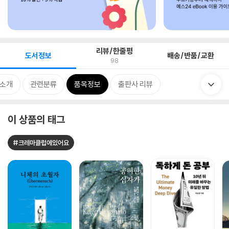
리뷰/한줄평
도서정보
배송/반품/교환
98
 소개
관련분류
품목정보
출판사 리뷰
이 상품의 태그
#크레마클럽에있어요