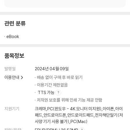
제68장 담요 430
제69장 장례 434
제70장 스핑크스 436
제71장 ‘제러보엄’호의 이야기 439
관련 분류
제72장 원숭이 밧줄 447
제73장 스터브와 플래스크, 참고래를 잡은 뒤 이야기를 나누다 452
eBook
제74장 향유고래의 머리 - 비교 연구 459
제75장 참고래의 머리 - 비교 연구 464
품목정보
제76장 파성퇴 468
제77장 거대한 하이델베르크 술통 471
발행일
2024년 04월 09일
제78장 기름통과 들통 473
제79장 대초원 478
이용안내
배송 없이 구매 후 바로 읽기
제80장 머리 482
이용기간 제한없음
제81장 ‘피쿼드’호, ‘융프라우’호를 만나다 484
TTS 가능
제82장 포경업의 명예와 영광 498
저작권 보호를 위해 인쇄 기능 제공 안함
제83장 역사적으로 고찰한 요나 502
지원기기
크레마,PC(윈도우 - 4K 모니터 미지원),아이폰,아이
제84장 창던지기 504
패드,안드로이드폰,안드로이드패드,전자책단말기(저
제85장 물보라 507
사양 기기 사용 불가),PC(Mac)
제86장 꼬리 513