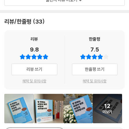
성’까지 얻을 수 있는 7가지 행동 법칙을 소개한다.
① “일단 반응하지 마라.” 일을 잘하는 사람일수록 자신의 감정적인 모습
리뷰/한줄평
33
을 숨기고 이성적으로 판단한다. 뭔가를 말하고 싶을 때일수록 반대로 입
을 닫고 재차 생각하는 과정을 통해 말실수를 최소화한다.
리뷰
한줄평
② “일을 잘한다는 것은 타인에 의해 결정된다.” 성적으로 증명되는 학교
9.8
7.5
와는 다르게, 사회에서는 타인의 생각을 읽고 신뢰를 얻어 타인을 움직이
는 ‘사회적 지성’이 중요하다. 일을 잘하기 위해서는 상대방이 무엇을 원하
고 있는지를 꾸준히 생각해야 한다.
리뷰 쓰기
한줄평 쓰기
③ “사람은 자신을 진심으로 생각해 주는 사람을 신뢰한다.” 신뢰는 그 사
혜택 및 유의사항
혜택 및 유의사항
람의 ‘마음’을 움직인다. 마음을 움직이는 신뢰는 오랜 관계로 이어진다. 이
를 위해 기본적으로 상대방을 배려하는 화법을 구사해야 한다.
12
④ “사람과 싸우지 마라, 과제와 싸워라.” 타인과 논의할 때마다 상대방 논
더보기
리의 허점을 파고들기에 급급한 사람이 있다. 하지만 논의는 사람을 이기
는 것이 아니라 의견을 발전시켜 일을 진척시키는 것이 목적이다. 논의를
6
감정싸움으로 몰고 가지 마라.