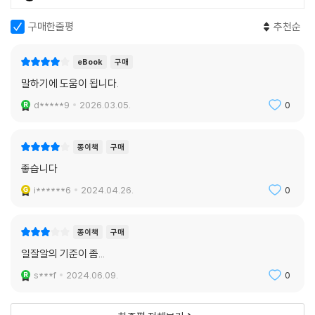
사고법 과정을 다룬다. 객관화, 정리, 경청, 질문, 언어화로 구성된 5단계
사고법은 단계별 문제 요소들을 분석하고 이를 해결하는 가장 실용적인 방
구매한줄평
추천순
법들을 제시한다.
eBook
구매
1단계 〈객관화〉에서는 멍청해 보이는 화법을 버리는 것에 주목한다. 보통
말하기에 도움이 됩니다.
객관화가 부족한 사람들은 근거가 빈약한 이야기를 하거나, 언어에 둔감하
고, 경위를 모른 채 말하는 경향이 있다. 이를 해결하기 위해 확증 편향과
d*****9
2026.03.05.
0
사후 확신 편향 의식하기 및 반대 의견과 통계 데이터를 찾아보기 등으로
이야기에 깊이를 더하는 방법, 업무 중 자주 사용하는 말의 정의와 어원을
종이책
구매
찾아보기 등으로 언어와 친숙해지는 법을 공개한다.
좋습니다
2단계 〈정리〉에서는 분리를 통해 이야기의 본질을 파악하는 법을 정리한
i******6
2024.04.26.
0
다. 결론부터 말하려고 시도하나 실패하는 이들은 보통 ‘결론’이 무엇인지
몰라 횡설수설한다. 결론을 정의하고 결론부터 말하는 법에 대해 파악하
종이책
구매
고, 사실과 의견을 구분해 의견을 사실처럼 말하는 불상사를 미연에 방지
일잘알의 기준이 좀...
한다.
s***f
2024.06.09.
0
3단계 〈경청〉에서는 상대방이 원하는 바를 정확히 듣는 법을 파악한다. 상
대방의 의중을 제대로 파악하지 못하는 경우는 대부분 자신이 인식할 수