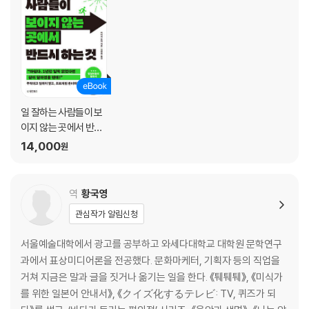
6장 지식이 ‘지성’으로 바뀌는 순간
일 잘하는 사람은 ‘모르는 척’을 한다｜쉽게 조언하지 마라｜상대를 위해
지식을 사용하라｜황금 법칙 ⑥
7장 인정욕구를 제어하는 자가 커뮤니케이션의 강자가 된다
영향력 있는 정치인이 비서에게 내린 지시는?｜커뮤니케이션 강자가 되
일 잘하는 사람들이 보
는 두 가지 조건｜카리스마는 어떻게 생겨나는가?｜황금 법칙 ⑦
이지 않는 곳에서 반드
시 하는 것
14,000
원
2부 단번에 일 잘하는 사람이 되는 사고의 심화법
:‘지성’과 ‘신뢰’를 동시에 얻는 5가지 사고법
역
황국영
8장 멍청한 화법부터 버려라: 객관화 사고법
관심작가 알림신청
사람이 멍청해 보이는 세 가지 순간｜객관화 사고법 ① 사소한 정보를 과
신하면 멍청해 보인다｜확신이 지나치면 머리가 나빠 보인다｜이야기에
서울예술대학에서 광고를 공부하고 와세다대학교 대학원 문학연구
깊이를 더하는 두 가지 요령｜일 잘하는 사람의 자료 검색법｜객관화 사
과에서 표상미디어론을 전공했다. 문화마케터, 기획자 등의 직업을
고법 ② 언어에 민감하라｜외국어는 영리한 척의 대명사｜‘관리’의 정의
거쳐 지금은 말과 글을 짓거나 옮기는 일을 한다. 《퉤퉤퉤》, 《미식가
를 생각해 보자｜말의 정의에 따라 ‘행동’이 바뀐다｜객관화 사고법 ③ 경
를 위한 일본어 안내서》, 《クイズ化するテレビ: TV, 퀴즈가 되
위를 이해하라｜왜 학생들의 바비큐 파티에 사람이 몰렸을까｜경위를 알