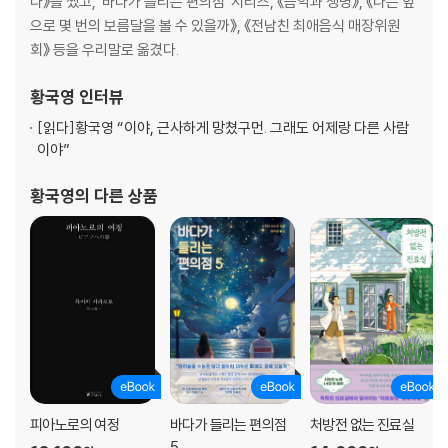
다》를 썼고, ‘바다가 들리는 편의점’ 시리즈, 《음악과 생명》, 《나는 앞
아보는 법
으로 몇 번의 보름달을 볼 수 있을까》, 《전남친 최애음식 매장위원
회》 등을 우리말로 옮겼다.
9장 그 사람의 말을 이해하기 쉬운 이유: 정리 사고법
일 잘하는 사람은 ‘이해’에 시간을 투자한다｜대박 카피가 탄생하는 순간
황국영
인터뷰
｜‘이해하고 있다’ = ‘정리되었다’｜정리 사고법 ① 누구든 결론부터 말하
[읽다]
황국영 “이야, 근사하게 망쳤구먼. 그래도 어제랑 다른 사람
게 하는 법｜결론부터 말하고 싶지만 실패하는 이유｜만인에게 해당하는
이야”
결론의 정의｜정리 사고법 ② 사실과 의견을 구별하라｜뇌는 편한 쪽으
로 멋대로 치환한다｜사실과 의견을 구별할 수 있는가｜사실과 의견을 구
황국영
의 다른 상품
별하여 말하는 법｜자신의 의견을 갖는 방법
10장 생각하기 전에 제대로 듣자: 경청 사고법
듣는 척하기는 쉽지만, 제대로 듣기는 어렵다｜자신이 이해한 내용만 잘
라 내는 사람｜이야기를 들을 때 생각해야 하는 것｜지적이고 존경받는
사람의 듣는 태도｜경청 사고법: 조언하지 마라, 정리하라｜조언 대신 교
통정리를 하라｜정리하며 듣는 기술
11장 깊게 듣는 기술과 배우는 기술: 질문 사고법
피아노로의 여정
바다가 들리는 편의점
처방전 없는 진료실
사람이 후련함을 느끼는 순간｜깊게 듣는 기술 ① 미국 정부와 구글의 질
5