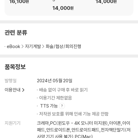
16,100
14,000
원
원
문 기술｜질문의 종류는 다섯 가지뿐｜일상생활에서도 OK! 만능 질문 기
14,000
원
술｜깊게 듣는 기술 ② 질문하기 전에 가설을 세운다｜배우는 기술: 질문
에 능숙한 사람과 서툰 사람의 차이
관련 분류
12장 마지막에 강한 인상을 남긴다: 언어화 사고법
왜 전화부터 거는 사람을 싫어할까?｜커뮤니케이션 코스트를 의식하라
eBook
자기계발
화술/협상/회의진행
｜언어화 코스트를 부담하는 입장이 되자｜언어화 사고법 ① 언어화의
질을 단숨에 높이는 공식｜다시 정의하라｜누구나 양질의 아웃풋을 낼 수
있는 절차｜언어화 사고법 ② 늘 ‘대박이야’라고 표현하는 당신에게
품목정보
맺음말
발행일
2024년 05월 20일
참고 문헌
이용안내
배송 없이 구매 후 바로 읽기
이용기간 제한없음
TTS 가능
저작권 보호를 위해 인쇄 기능 제공 안함
지원기기
크레마,PC(윈도우 - 4K 모니터 미지원),아이폰,아이
패드,안드로이드폰,안드로이드패드,전자책단말기(저
사양 기기 사용 불가),PC(Mac)