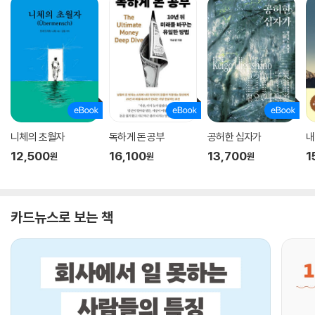
니체의 초월자
독하게 돈 공부
공허한 십자가
내
12,500
16,100
13,700
1
원
원
원
카드뉴스로 보는 책