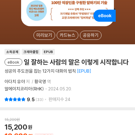
미리보기
카드뉴스
공유하기
소득공제
크레마클럽
EPUB
일 잘하는 사람의 말은 이렇게 시작합니다
eBook
성공의 주도권을 잡는 12가지 대화의 법칙
EPUB
아다치 유야
저
황국영
역
알에이치코리아(RHK)
2024.05.20.
9.5
판매지수
24
33
15,200
원
15,200