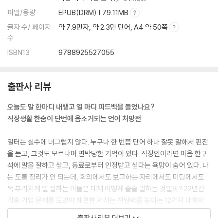
파일/용량
EPUB(DRM) | 79.11MB
글자 수/ 페이지
약 7.9만자, 약 2.3만 단어, A4 약 50쪽
수
ISBN13
9788925527055
출판사 리뷰
오늘도 말 한마디 내뱉고 열 마디 피드백을 들었나요?
직장생활 한숨이 단번에 음소거되는 언어 처방전
일터는 실수에 너그럽지 않다. 누구나 한 번쯤 단어 하나 잘못 말해서 핀잔
을 듣고, 그것도 모르냐며 면박당한 기억이 있다. 직장인이라면 마음 한구
석에 말을 잘하고 싶고, 동료로부터 인정받고 싶다는 욕망이 숨어 있다. 나
는 도통 정리가 안 되는데, 회의에서도 보고하는 자리에서도 미팅에서도
똑 부러지게 일 잘하는 이들은 대체 어떻게 술술 말하는 것일까? 22년간
각종 기업 문제를 도맡아 해결한 저자는 전달력을 높이는 12가지 대화의
법칙을 발견했다. 1부에서는 대화를 통해 타인의 ‘신뢰’는 물론이고 ‘지
출판사 리뷰 더보기