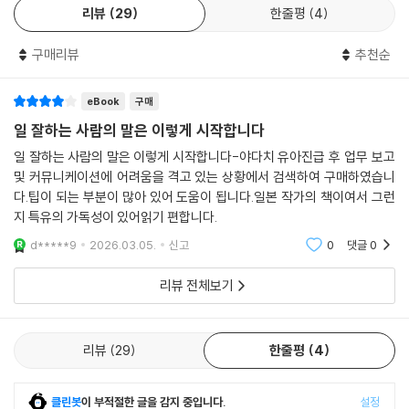
리뷰
29
한줄평
4
⑤ “제대로 전달되지 않았다면 말하는 방식의 문제가 아니라 사고력이 부
구매리뷰
추천순
족하기 때문이다.” 형식을 갖춰 정중히 말한다고 무조건 원하는 바가 이루
어지지는 않는다. 형식은 오히려 생각할 수고를 더는 꼼수가 될 수도 있다.
eBook
구매
⑥ “지식은 다른 사람을 위해 사용할 때 비로소 지성이 된다.” 나의 지식을
일 잘하는 사람의 말은 이렇게 시작합니다
상대에게 뽐낸다고 해서 그것이 상대방에게 긍정적인 도움을 주는 것은 아
일 잘하는 사람의 말은 이렇게 시작합니다-야다치 유아진급 후 업무 보고
니다. 지식은 보여 주기 위한 것이 아니라, 진정으로 상대를 위해 사용해야
및 커뮤니케이션에 어려움을 격고 있는 상황에서 검색하여 구매하였습니
한다. 말하기 전에 ‘상대방을 정말 위한 것인가?’라고 생각해 보자.
다.팁이 되는 부분이 많아 있어 도움이 됩니다.일본 작가의 책이여서 그런
지 특유의 가독성이 있어읽기 편합니다.
⑦ “인정 욕구를 채워 주는 쪽이 되어라.” 타인으로부터 인정받고 싶은 욕
d*****9
2026.03.05.
신고
0
댓글
0
구를 제어하면서 상대방의 인정 욕구를 충족시키는 자가 커뮤니케이션의
강자가 된다. 진정한 강자는 상대를 높이고 나를 낮춘다.
리뷰 전체보기
생각을 정리하지 않으면 생각대로 말할 수 없다!
유능한 인상을 남기는 언어화 ‘5단계’
리뷰
29
한줄평
4
이 책의 2부에서는 말하기 전에 생각을 정리하고 이를 언어화하는 5단계
클린봇
이 부적절한 글을 감지 중입니다.
설정