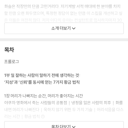
화술은 직장인의 단골 고민거리다. 자기계발 서적 매대에 한 분야를 차지
할 만큼 오랜 화두였으며, 특정한 정답이 없는 만큼 이 스킬을 개선하고 싶
은 이들은 여전히 많다. 저자 아다치 유야는 컨설턴트로 입사하자마자 30
년 구력의 쟁쟁한 경영자들을 상대해 오면서 사람들의 의사소통이 서툰 이
소개 더보기
유가 말주변이 없어서가 아니라, 생각에 빈틈이 있기 때문임을 깨달았다.
《일 잘하는 사람의 말은 이렇게 시작합니다》는 일 잘하는 사람이 명심해야
할 7가지 황금 법칙, ‘지성’과 ‘신뢰’를 얻는 5가지 사고법을 통해 말주변이
목차
없던 사람도 그대로 따라 하기만 하면 주변으로부터 유능하다는 평을 듣게
하는 자기계발서다. 대화의 스킬만 강조했던 기존 화술 책과 다르게, 이 책
프롤로그
은 행동 법칙을 통한 인식개선으로 복잡한 머릿속부터 명쾌하게 정리해 준
다. 사소한 대화 스킬만으로 극복할 수 없었던 말하기의 고민이 말끔히 해
1부 일 잘하는 사람이 말하기 전에 생각하는 것:
결되어 당신도 주변으로부터 인정받을 수 있음은 물론이고 인간관계로부
‘지성’과 ‘신뢰’를 동시에 얻는 7가지 황금 법칙
터 비롯된 스트레스마저 해소될 것이다.
1장 머리가 나빠지는 순간, 머리가 좋아지는 시간
야쿠자 영화에서 죽는 사람들의 공통점｜냉정을 잃은 사람의 최후｜화를
내면 머리가 나빠진다｜욱하지 않기 위한 두 가지 기술｜어리석음을 다스
리는 시간｜황금 법칙 ①
목차 더보기