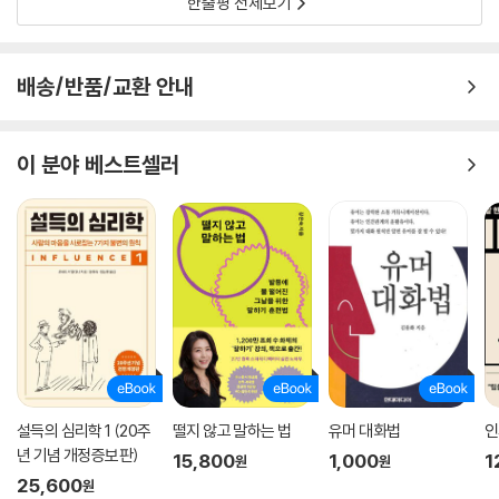
한줄평 전체보기
있는 내용만 잘라 듣기 때문에 일어난다. 잘 듣기 위한 태도 5가지를 통해
상대방의 말을 왜곡하지 않고 제대로 듣는 태도를 익힌다.
배송/반품/교환 안내
4단계 〈질문〉에서는 본인은 물론이고 상대방이 깨닫지 못한 부분까지 파
고드는 질문의 기술을 다룬다. 질문을 잘하면 상대방이 말하고 싶은 바는
물론, 자신이 알고 싶은 내용까지 끌어낼 수 있다. 책에서 소개하는 만능 질
이 분야 베스트셀러
문 5가지를 활용해 정보를 얻자.
5단계 〈언어화〉에서는 1~4단계를 토대로 정리된 내 생각을 조리 있게 말
로 표현하는 법을 배운다. 사고의 깊이를 더해 상대방에게 강한 인상을 남
기는 언어 공식을 비롯해 언어화를 습관으로 만드는 방법까지 소개해 고도
의 언어화 능력을 터득한다.
12가지 대화의 법칙을 통해 말만 번지르르한 사람이 아닌, 영리하게 일하
고 현명하게 말하는 사람이 될 차례다. 이 책은 ‘이걸 어떻게 말해야 하지?’
‘그래서 결론을 어떻게 내지?’하면서 복잡한 머릿속을 부여잡던 이들을 위
설득의 심리학 1 (20주
떨지 않고 말하는 법
유머 대화법
인
한 나침반이 될 것이다.
년 기념 개정증보판)
15,800
1,000
1
원
원
25,600
원
√ 이런 분께 추천해요!