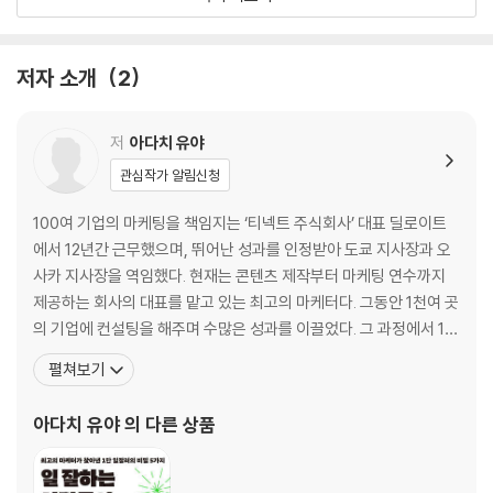
2장 일 잘하는 것을 결정하는 이는 누구인가?
일을 잘한다는 것은?｜머리가 좋지 않으면 살아남기 힘들다｜조용한 숲
에서 나무가 쓰러지면 소리가 날까?｜‘머리 좋음’이란?｜일 잘하는 사람
저자 소개
2
이 사고를 심화하는 법｜왜 논리적 사고가 중요한가?｜‘타인에 의해 결정
된다’라고 생각하라｜황금 법칙 ②
저
아다치 유야
3장 입사 1년 차가 30년 경력 사장에게 조언할 수 있는 이유
관심작가 알림신청
영리한 척하지 말고 영리하게 굴어라｜회의에서 가장 먼저 말하라｜신뢰
는 마음을 움직인다｜‘어떻게 생각해?’라는 질문에 어떻게 답할까?｜황
100여 기업의 마케팅을 책임지는 ‘티넥트 주식회사’ 대표 딜로이트
금 법칙 ③
에서 12년간 근무했으며, 뛰어난 성과를 인정받아 도쿄 지사장과 오
사카 지사장을 역임했다. 현재는 콘텐츠 제작부터 마케팅 연수까지
4장 일 잘하는 사람은 ‘논파’하지 않는다
제공하는 회사의 대표를 맡고 있는 최고의 마케터다. 그동안 1천여 곳
일단 논파하려는 사람｜클레임 응대 달인들의 특징｜이기고 지는 것에 연
의 기업에 컨설팅을 해주며 수많은 성과를 이끌었다. 그 과정에서 1만
연하지 않는다｜황금 법칙 ④
명이 넘는 직장인을 만나, 일을 잘하는 사람들의 숨은 비밀을 찾아냈
펼쳐보기
다. 그 비밀을 모든 직장인에게 알려주고 싶단 생각에 블로그를 시작
5장 말만 그럴듯하게 하지 마라
했고, 월간 조회수 200만 회를 넘기며 수많은 직장인의 멘토가 되었
아다치 유야
의 다른 상품
말만 그럴듯하게 해서는 마음을 움직일 수 없다｜형식을 익히면 전달이
다. 국내 출간서로 《일 잘하는 사람의
될까?｜잡다하게 늘어놓을 수 없는 ‘잡담’은 안 해도 된다｜성실한 사람
일수록 빠지기 쉬운 ‘테크닉의 딜레마’｜황금 법칙 ⑤