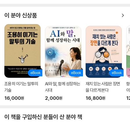
- 갑작스럽게 걸려오는 전화가 두려운 사람
이 분야 신상품
- 미팅이나 회의할 때 내 의견을 똑 부러지게 말해 주위로부터 인정받고 싶
은 사람
- 근거 있는 말을 유창하게 하고 싶은 사람
- 업무 진행 순서를 늘 고민하는 사람
- 일단 상대방의 논리적 허점부터 지적하고 싶은 사람
- 평소에 “너 T야?”라는 말을 자주 듣는 사람
조용히 이기는 말투의
AI와 말, 함께 성장하는
재치 있는 사람은 장면
항
기술
시대
을 다르게 본다
이
16,000
2,000
16,800
1
원
원
원
이 책을 구입하신 분들이 산 분야 책