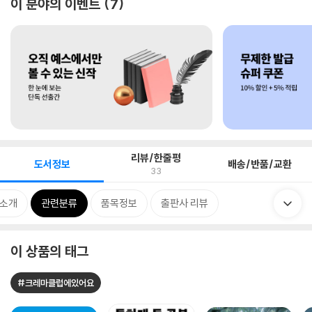
이 분야의 이벤트
7
리뷰/한줄평
도서정보
배송/반품/교환
33
 소개
관련분류
품목정보
출판사 리뷰
이 상품의 태그
#크레마클럽에있어요