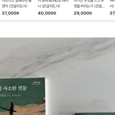
아프다고 말해주면 좋
이 땅에 ADHD로 태어
작가는 무엇을 쓰고 무
재
겠어 (큰글자도서)
나 (큰글자도서)
엇을 버리는가 (큰글자
서)
도서)
37,000
40,000
29,000
37
원
원
원