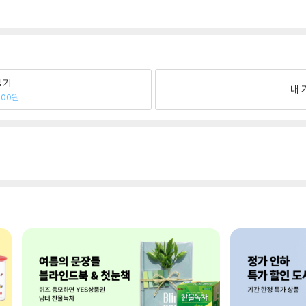
팔기
내 
700원