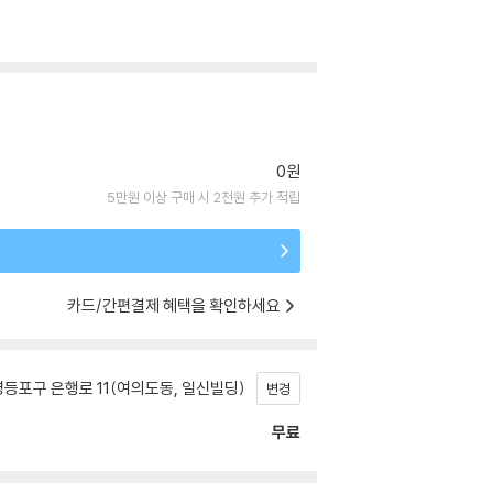
0원
5만원 이상 구매 시 2천원 추가 적립
카드/간편결제 혜택을 확인하세요
등포구 은행로 11(여의도동, 일신빌딩)
변경
무료