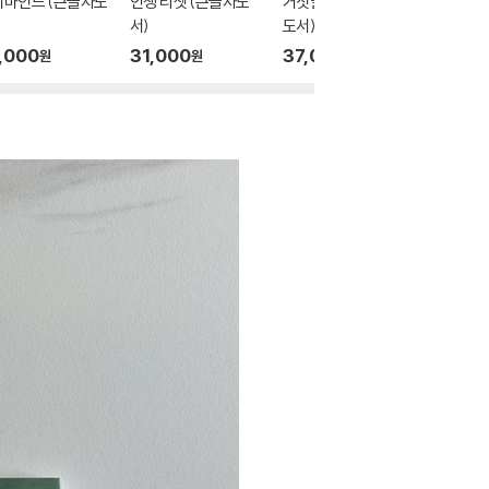
지마인드 (큰글자도
인생 리셋 (큰글자도
거짓말 구분법 (큰글자
매력이란
서)
도서)
글자도서
,000
31,000
37,000
43,0
원
원
원