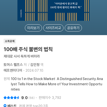
미리보기
사이즈비교
공유하기
소득공제
100배 주식 불변의 법칙
제대로 사서 독하게 버텨라
토머스 펠프스
저
김인정
역
에프엔미디어
2024.07.10.
원제
100 to 1 in the Stock Market: A Distinguished Security Ana
lyst Tells How to Make More of Your Investment Opportu
nities
9.0
판매지수
3,792
56
베스트
경제 경영 top20 2주