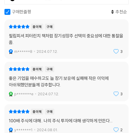
관통하는 지혜와 영감을 주는 책”(홍진채 라쿤자산운용 대표)이며 “100
배라는 문구가 마법이 아닌 사실임을 입증하는 책”(윤지호 LS증권 리테일
구매한줄평
추천순
사업부 대표)이라고 호평했다.
종이책
구매
필립피셔.피터린치 책처럼 장기성장주 선택의 중요성에 대한 통찰을
줌.
m******8
2024.07.12.
3
종이책
구매
좋은 기업을 매수하고도 늘 장기 보유에 실패해 작은 이익에
아쉬워했던분들께 강추합니다.
p*******e
2024.07.12.
3
종이책
구매
100배 주식에 대해.. 나의 주식 투자에 대해 생각하게 만든다...
y*******1
2024.08.01.
2