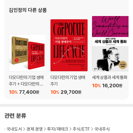
김인정
의 다른 상품
다모다란의 기업 생애
다모다란의 기업 생애
세계 상품과 세계 통화
주기 + 다모다란의 가
주기
10
16,200
%
원
치평가 바이블 세트
10
77,400
10
29,700
%
%
원
원
관련 분류
국내도서
경제 경영
투자/재테크
주식/ETF
국내주식