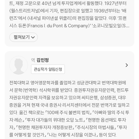
17장 인플레이션을 통제하는 알약은 없다
트, 재정 고문으로 40년 넘게 투자업계에서 활동했다. 1927년부터
18장 제대로 선택하기
〈월스트리트저널〉에서 기자, 편집장으로 일했고 1936년부터는 ‘배
19장 승자는 어디에 있는가?
런즈’에서 〈내셔널 파이낸셜 위클리〉의 편집장을 맡았다. 이후 ‘프랜
20장 멀리 있는 것은 늘 매혹적이다
시스 듀폰(Francis I. du Pont & Company)’ ‘소코니모빌오일(So
21장 아직 늦지 않았다
cony Mobil Oil, 엑손모빌의 전신)’ ‘스커더, 스티븐스 앤드 클라크
펼쳐보기
22장 젊은 세대를 위한 응원
(Scudder, Stevens & Clark)’ 등에서 애널리스트, 재정 담당 임원
23장 다음 기회를 놓치지 않는 법
으로 일했다. 1972년 초판 출간됐다가 절판된 저서 『10
24장 제대로 사서 보유하기 - 실전
역
김인정
25장 스스로 할 수 있는가?
26장 가치에 대한 이해
관심작가 알림신청
27장 무엇이 주식을 성장시키는가?
28장 진정한 성장을 알아보고 평가하는 방법
전북대학교 영어영문학과를 졸업하고 성균관대학교 번역대학원에
서 문학(번역학) 석사학위를 받았다. 증권투자권유자문인력, 펀드투
부록
자권유자문인력 자격을 보유하고 있으며 씨티은행, 삼성증권, 대우
[표 1] 100배 주식 365개(거래 시장, 가격, 1971년 시가평가액)
증권을 거쳐 현재 국내 증권사 리서치센터에서 전문 번역가로 일하고
[표 2] 100배 주식과 주가
있다. 옮긴 책으로는 『100배 주식 불변의 법칙』 『아빠와 딸의 주식 투
자 레슨』 『투자 대가들의 위대한 오답 노트』 『현명한 옵션매도 투자
자』 『현명한 채권투자자 개정증보판』 『주식시장의 마법사들』 『투자
를 어떻게 할 것인가』 『나는 어떻게 시장을 이겼나』 등이 있다.