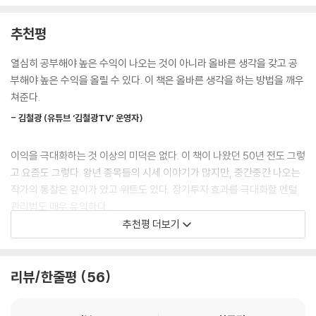
특히 인상적인 사례 가운데 하나가 1장의 폴 개럿이다. GM 홍보 부문 부사
ROIC가 낮은데도 “경쟁력 향상을 위한 것”이라며 자본적 지출을 늘리는
장이었던 그는 은퇴를 앞둔 64세 때 빠르게 돈을 불리려고 투자할 주식 종
추천평
기업은 맨 위에 에고노미스트가 있을 확률이 높다. 기업이 매출과 이윤보
목 발굴에 나섰다. 결국 ‘할로이드’(현재 제록스)를 선택, 이 주식에 5년에
다 본사 건물에 더 관심이 많다면 팔아치워라. 에고노미스트 임원들이 흰
걸쳐 13만 3,000달러를 투자한다. 투자수익으로 암 연구소, 대학 등 여러
열심히 공부해야 높은 수익이 나오는 것이 아니라 올바른 생각을 갖고 공
개미처럼 기업의 기둥을 갉아 먹는 중이다.
단체에 300만 달러를 기부하고도 80세 때 그가 쥔 돈은 1,400만 달러. 2
부해야 높은 수익을 올릴 수 있다. 이 책은 올바른 생각을 하는 방법을 깨우
--- p.205, 「16장. 전능한 자아 대 전능한 돈」 중에서
024년 한화로 환산하면 1,460억 원이다. 15년간 단 한 종목에 투자해 10
쳐준다.
0배 이상의 수익을 거두었다.
기생충은 멸종하지 않는 유일한 생물이라는 말이 있다. 디폴트 채권도 기
- 김철광 (유튜브 ‘김철광TV’ 운영자)
생충과 비슷하다. 최악의 상황이 발생하고 회생절차를 밟을 때까지 몇 년
100배 수익의 기회는 한 번뿐일까? 개럿이 운이 좋았던 게 아니었다. 저자
동안 채무불이행 상태가 지속되거나 발행 회사가 청산될 수도 있다. 그러
이익을 극대화하는 것 이상의 미덕은 없다. 이 책이 나왔던 50년 전도 그렇
가 조사한 사례들을 보면, 매수 타이밍은 성과 차이에서 중요하지 않았다.
나 디폴트 채권을 산 사람은 아침 신문에서 나쁜 소식을 접할까 봐 두려워
고 요즘도 그렇다. 왕년 종목들의 시세 이야기가 많지만, 중간중간 나오는
최고가에 매수했더라도 결국 100배 수익을 올린 사례가 가득하다. 이스트
할 필요가 없다.
작가의 통찰은 깊이가 있고 위트도 있다. 장기투자 효과를 극대화할 멘털
먼코닥, 멜빌슈, 필립모리스 등등 그런 주식은 열거하기 지루할 정도로 많
--- p.237, 「17장 인플레이션을 통제하는 알약은 없다」 중에서
관리법도 매우 유익하다.
다.
추천평 더보기
- 김학균 (신영증권 리서치센터 센터장)
나는 100배 수익의 기회를 찾는 사람들에게 ‘저PER’의 중요성을 꾸준히
‘샤프 앤드 돔’은 1932~1943년 12년 연속으로 기회가 있었다. 그중 6년
강조했다. 고PER주를 매수해서 PER 상승으로 이익을 누리기는 어렵다.
은 고점 매수했겠지만 여전히 투자 대비 100배 수익이 가능했다. 1942년,
50여 년 전 책을 왜 다시 읽어야 할까? 100배 주식은 과거에나 가능했던
그 이익은 이미 다른 사람이 가져갔다. ROIC도 마찬가지다. ROIC가 낮다
리뷰/한줄평
56
늦어도 1945년 프라우(현 쉐링프라우)를 샀어도 1971년 100배 수익을
일이지 않은가? 바로 그 의문이야말로 이 오래된 책의 가치를 방증한다. 기
는 것이 좋은 신호는 아니지만 ROIC가 상승할 때 실적도 크게 증가할 수
올렸다. “좋은 종목 선정이 타이밍 선정을 이겼다”고 저자는 말한다.
업과 시장의 상황은 변하지만, 투자자의 행태―후회, 단기주의, 가격 중심
있다.
의사결정―는 반복된다. 기업과 투자를 바라보는 진짜 안목이 살아있는