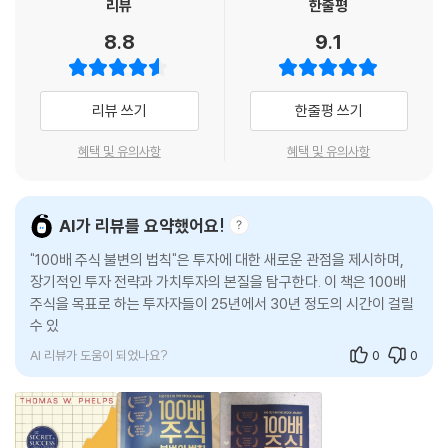
리뷰
한줄평
--- p.290, 「22장. 젊은 세대를 위한 응원」 중에서
“좋은 주식을 사고 수면제를 먹어라?!”
‘오리지널’을 읽어야 할 이유다.
8.8
9.1
- generalfox(변영진) (필명 generalfox, 《버크셔 해서웨이의 재탄생》 번역
최소한 40년 후 가치가 100배 오를 주식을 사려면 연평균 주가 상승률이
이토록 100배 주식이 널렸는데 왜 수익 실현은 어려울까? 100배 주식을
자)
12.2%인 주식을 찾아야 한다. 주가 상승률이 이 수준에 못 미치는 해가 있
매수했어도 빨리 팔아버리는 실수를 하기 때문이다. 매수보다 중요한 건
었다면 다른 해에 만회해야 한다. 40년 후 가치가 50배 상승하는 주식의
리뷰 쓰기
한줄평 쓰기
‘보유(인내심)’라고 저자는 강조한다. 심지어 주식을 제대로 선택하지 못
연평균 주가 상승률은 10.25%다.
당신의 자산이 100배로 불어난 모습을 상상해보라. 짜릿함이 느껴지는
했을 때도 인내심의 지혜가 통했다. ‘글로브 앤드 럿거스’ ‘컬린오일(현 커
--- p.327, 「25장. 스스로 할 수 있는가?」 중에서
혜택 및 유의사항
혜택 및 유의사항
가? 그런데 그런 일은 일어나지 않을 거라고? 아니다. 기회는 수없이 많다.
맥기)’ 등 투자 위험 주식이라 할지라도 매수해 보유했다면 큰 수익을 안겨
지금 이 순간에도 자산을 100배로 불릴 기회가 당신 곁을 스쳐 지나가고
준 사례가 많이 나온다.
이익의 일시적 변동과 이익 창출력의 근본적 변화를 구분하지 못하면 주식
있다. 잡고 싶다고? 그럼 우선 이 책부터 잡아보기를 바란다. 놀라운 인사
시장에서 100배 수익의 기회를 놓치기 쉽다. 그러나 증권가에서 기업을 분
AI가 리뷰를 요약했어요!
이트가 당신을 부자의 길로 이끌어줄 것이다.
“주식시장은 인내심 없는 사람들로부터 인내심 있는 사람들로 돈을 옮기
석할 때는 둘의 차이를 구분하는 데 초점을 맞추지 않는다. 어째서일까?
는 장치입니다”(1991년 주주 서한)라는 워런 버핏의 명언을 비롯해 투자
- 신민철(처리형) (유튜브 ‘멘탈이 전부다’ 운영자, 《돈의 규칙》 저자 )
"100배 주식 불변의 법칙"은 투자에 대한 새로운 관점을 제시하며,
--- p.349, 「28장. 진정한 성장을 알아보고 평가하는 방법」 중에서
에서 인내심을 강조하는 명언이 많다. 책의 저자 펠프스는 ‘인내심’을 강조
장기적인 투자 전략과 가치투자의 본질을 탐구한다. 이 책은 100배
주식을 목표로 하는 투자자들이 25년에서 30년 정도의 시간이 걸릴
하는 것을 넘어서 인간의 본능과 심리, 투자 분야의 집단 망상, 그리고 이를
책을 읽기 전에는 ‘100배 주식’이라는 마법 같은 문구가 거슬리지만 읽다
수 있음을 설명하며, 이는 보수적인 투자자에게도 적절한 수
조장하는 투자업계의 시스템을 파헤쳐 해결책을 도출한다.
보면 시장에 증거가 차고 넘치는 것을 알게 된다. 펠프스는 이익이나 성장
AI 리뷰가 도움이 되었나요?
0
0
등 획일적 기준이 아닌 다양한 가능성을 토대로 최고의 기업을 고르는 안
큰 사냥감을 찾으면서도 작은 사냥감의 유혹에 넘어가는 심리, 단기 매매
목을 길러준다. 좋은 기업을 처분하려는 유혹을 이겨내는 인내심도 강조한
로 기회를 잃어버리고도 차익 실현으로 착각하는 현상, 과거에 투자했으면
다.
옳았을 곳에 지금 투자하는 사후 확증 편향, 가짜 미끼에 낚이는 물고기의
- 윤지호 (LS증권 리테일사업부 대표)