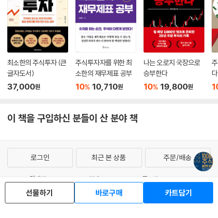
최소한의 주식투자 (큰
주식투자자를 위한 최
나는 오로지 국장으로
주
글자도서)
소한의 재무제표 공부
승부한다
다
37,000
10
10,710
10
19,800
1
%
%
원
원
원
이 책을 구입하신 분들이 산 분야 책
로그인
최근 본 상품
주문/배송
고객센터 1544-3800
티켓 1544-6399
중고샵 1566-4295
eBook 1:1문의/채팅상담
선물하기
바로구매
카트담기
예스이십사(주) 사업자 정보
이용약관
개인정보처리방침
청소년보호정책