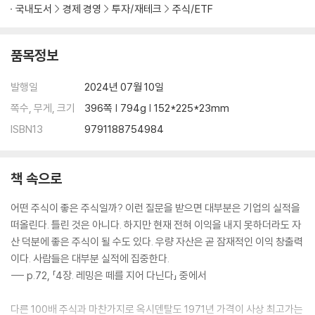
국내도서
경제 경영
투자/재테크
주식/ETF
품목정보
발행일
2024년 07월 10일
쪽수, 무게, 크기
396쪽 | 794g | 152*225*23mm
ISBN13
9791188754984
책 속으로
어떤 주식이 좋은 주식일까? 이런 질문을 받으면 대부분은 기업의 실적을
떠올린다. 틀린 것은 아니다. 하지만 현재 전혀 이익을 내지 못하더라도 자
산 덕분에 좋은 주식이 될 수도 있다. 우량 자산은 곧 잠재적인 이익 창출력
이다. 사람들은 대부분 실적에 집중한다.
--- p.72, 「4장. 레밍은 떼를 지어 다닌다」 중에서
다른 100배 주식과 마찬가지로 옥시덴탈도 1971년 가격이 사상 최고가는