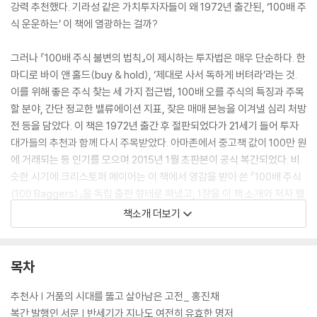
강력 추천했다. 기라성 같은 가치투자자들이 왜 1972년 출간된, ‘100배 주
식 운운하는’ 이 책에 열광하는 걸까?
그러나 『100배 주식 불변의 법칙』이 제시하는 투자법은 매우 단순하다. 한
마디로 바이 앤 홀드(buy & hold), ‘제대로 사서 독하게 버텨라’라는 것.
이를 위해 좋은 주식 찾는 세 가지 접근법, 100배 오를 주식의 특징과 주목
할 분야, 간단 정교한 밸류에이션 지표, 잦은 매매 본능을 이겨낼 심리 처방
전 등을 담았다. 이 책은 1972년 출간 후 절판되었다가 21세기 들어 투자
대가들의 추천과 함께 다시 주목받았다. 아마존에서 중고책 값이 100만 원
에 거래되는 등 인기를 모으며 2015년 1월 초판본이 공식 복간되었다. 비
슷한 시기에 크리스토퍼 메이어는 이 책에서 영감을 받아 쓴 『100배 주식
(100 Baggers)』을 독립 출판 형태로 펴냈고, 1장을 이 책 소개와 저자 펠
프스 찬사에 할애했다.
책소개 더보기
국내 투자 전문가들은 “시대를 관통하는 지혜가 담긴 책”이라고 입을 모았
다. 김학균 신영증권 리서치센터장은 “원고 완독 후 ‘100배 주식’이라는 표
목차
현에 대한 거북함이 사라졌다”며 “투자자에게 미덕이 큰 책”이라고 추천
했다. 또 “한때 강세장에 편승한 얕은 책이 아니라 시대를 관통하는 지혜와
추천사 | 거품의 시대를 뚫고 살아남은 고전_ 홍진채
영감을 주는 책”(홍진채 라쿤자산운용 대표)이며 “100배라는 문구가 마
복간 발행인 서문 | 반세기가 지나도 여전히 유효한 명저