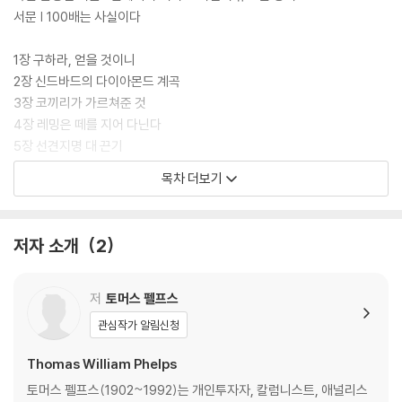
법이 아닌 사실임을 입증하는 책”(윤지호 LS증권 리테일사업부 대표)이
서문 | 100배는 사실이다
라고 호평했다.
1장 구하라, 얻을 것이니
2장 신드바드의 다이아몬드 계곡
3장 코끼리가 가르쳐준 것
4장 레밍은 떼를 지어 다닌다
5장 선견지명 대 끈기
6장 죽도록 갖고 싶은 글로브 앤드 럿거스
목차 더보기
7장 나무는 무한히 자라지 않는다
8장 논쟁에서 이기는 법
9장 확률 계산하기
저자 소개
2
10장 이익의 질이 낮아지다
11장 감독 기관이 있어도 조작은 일어난다
12장 랜덤워크를 주시하라
저
토머스 펠프스
13장 때로는 교훈이 독이 된다
관심작가 알림신청
14장 컴퓨터가 세상을 지배하지 못하는 이유
15장 윤리의 이익
Thomas William Phelps
16장 전능한 자아 대 전능한 돈
토머스 펠프스(1902~1992)는 개인투자자, 칼럼니스트, 애널리스