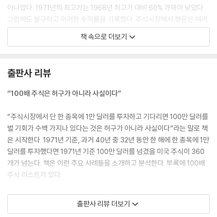
아니었다. 1971년의 최고가는 1968년 최고가 대비 60% 가까이 낮았다.
그럼에도 불구하고 이러한 수익률을 기록했다. 주식시장에서 행운은 여러
가지 모습으로 변장하고 찾아온다. 인간은 미래를 예측하지 못한다. 그러
책 속으로 더보기
므로 우리는 ‘제대로 사서 보유해야’ 한다.
--- pp.86-87, 「5장. 선견지명 대 끈기」 중에서
출판사 리뷰
PER을 비교 목적으로 사용할 때의 기본적 오류는 주가처럼 기업의 이익도
비교 가능하다는 암묵적인 가정이다. 시세를 동일한 통화로 표시하는 한,
“100배 주식은 허구가 아니라 사실이다”
가격은 비교 가능하다. 그러나 이익의 질과 가치는 기업마다 크게 달라서
소와 말의 달리기를 비교하는 것과 마찬가지다.
“주식시장에서 단 한 종목에 1만 달러를 투자하고 기다리면 100만 달러를
--- p.144, 「10장. 이익의 질이 낮아지다」 중에서
벌 기회가 수백 가지나 있다는 것은 허구가 아니라 사실이다”라는 말로 책
은 시작한다. 1971년 기준, 과거 40년 중 32년 동안 한 해에 한 종목에 1만
나는 가격의 상승 추세가 끝나는 날짜에서 시작하는 날짜를 빼면 다음 하
달러를 투자했다면 1971년 기준 100만 달러를 넘겼을 미국 주식이 360
락 추세 때 가격 하단의 ‘신호’를 찾을 수 있다고 생각했다. 마찬가지로 하
개가 넘는다. 책은 이런 주요 사례들을 소개하고 분석한다. 부록에 100배
락세가 시작되는 날짜(2-13」 중에서에서 하락세가 끝나는 날짜(12-5」 중
주식 리스트가 있다.
에서를 빼면 다음 상승 추세의 가격 상단의 ‘신호’를 발견할 수 있을 것이라
고 생각했다. 실제로 그랬다.
“은퇴 직전 매수한 단 한 종목이 100배 이상의 수익을 냈다”
출판사 리뷰 더보기
--- p.168, 「12장. 랜덤워크를 주시하라」 중에서