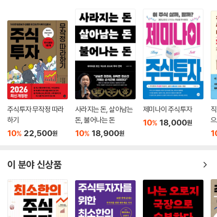
주식투자 무작정 따라
사라지는 돈, 살아남는
제미나이 주식투자
직
하기
돈, 불어나는 돈
으
10
18,000
%
원
10
22,500
10
18,900
1
%
%
원
원
이 분야 신상품