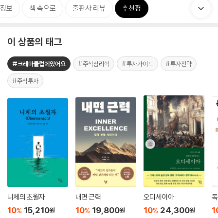
정보
책 속으로
출판사 리뷰
추천평
이 상품의 태그
#크레마클럽에있어요
#주식심리학
#투자가이드
#투자전략
#주식투자
니체의 초월자
내면 근력
오디세이아
독
10
15,210
10
19,800
10
24,300
1
%
%
%
원
원
원