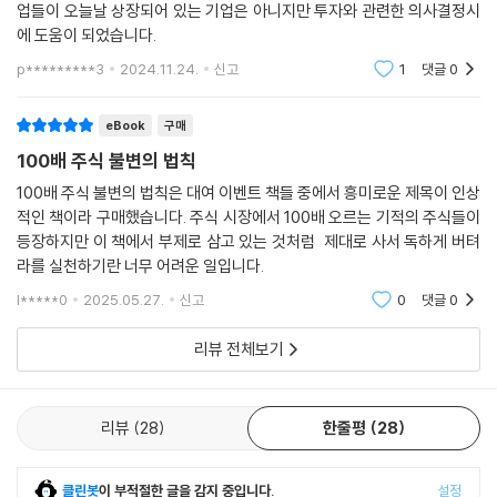
업들이 오늘날 상장되어 있는 기업은 아니지만 투자와 관련한 의사결정시
에 도움이 되었습니다.
‘이자’ 항목은 투자의 레버리지에 관한 것이다. 병원비를 지불하기 위해 폴
p*********3
2024.11.24.
신고
1
댓글
0
라로이드 주식을 매도한 것 vs. 은행 대출을 받는 것, 집을 짓기 위해 제록
스 주식을 매도한 것 vs. 은행 대출을 받는 것 무엇이 더 가치 있을까? 이
외에 해외여행을 가는 두 부부 사례 등으로 빚(레버리지)의 가치를 쉽게
eBook
구매
설명한다.
100배 주식 불변의 법칙
100배 주식 불변의 법칙은 대여 이벤트 책들 중에서 흥미로운 제목이 인상
20장 “멀리 있는 것은 늘 매혹적이다”는 해외투자 가이드라인을 제시한
적인 책이라 구매했습니다. 주식 시장에서 100배 오르는 기적의 주식들이
다. 22장 “젊은 세대를 위한 응원”에서는 10년간 100배 수익을 올린 7개
등장하지만 이 책에서 부제로 삼고 있는 것처럼 제대로 사서 독하게 버텨
종목을 분석한다. 26장 “가치에 대한 이해”에서는 암탉과 달걀 비유로 할
라를 실천하기란 너무 어려운 일입니다.
인율과 현재가치를 쉽게 설명한다. 28장 “진정한 성장을 알아보고 평가하
l*****0
2025.05.27.
신고
0
댓글
0
는 방법”은 이익과 이익 창출력을 구분해서 설명한다. 마지막 장까지 전체
가 깊고 유익한 내용으로 꽉 차 있다.
리뷰 전체보기
국내 투자 전문가들은 “이 책에서 시대를 관통하는 지혜를 얻을 수 있
다”고 입을 모았다. 김학균 신영증권 리서치센터장은 “원고 완독 후 ‘100
리뷰
28
한줄평
28
배 주식’이라는 표현에 대한 거북함이 사라졌다”며 “투자자에게 미덕이 큰
책”이라고 추천했다. 또 “한때 강세장에 편승한 얕은 책이 아니라 시대를
클린봇
이 부적절한 글을 감지 중입니다.
설정