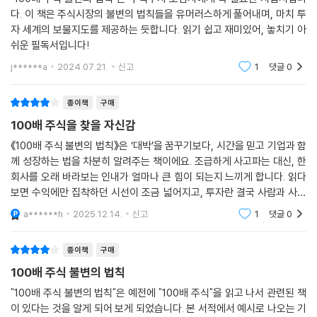
가치가 100배 증가하려면 필요한 주가 상승률도 제시한다.
다. 이 책은 주식시장의 불변의 법칙들을 유머러스하게 풀어내며, 마치 투
인생 최고의 책 중 하나다. 장기적으로 가치 있는 주식에 투자하고 싶다면
자 세계의 보물지도를 제공하는 듯합니다. 읽기 쉽고 재미있어, 놓치기 아
향후 100배 주식을 찾을 때 주목할 분야를 21장 “아직 늦지 않았다”에서
반드시 이 책을 읽어야 한다. 보기 드물게 대단히 좋은 책이다.
쉬운 필독서입니다!
논한다. 원자력, 레이저, 공해 저감, 홀로그램 등의 분야를 이야기하는데
- 모니시 파브라이 (파브라이 펀드 창립자 & CEO)
j******a
2024.07.21.
신고
1
댓글
0
지금도 여전히 통하는 내용도 있지만, 중요한 것은 저자가 통찰하는 방식
이다. 시대가 바뀌어 분야는 바뀌었어도 “인간의 모든 문제가 투자 기회다.
펠프스는 최초 가격의 100배를 얻는 투자법을 분석해 책에 풀어놓았다. 엄
종이책
구매
도둑이 있기 때문에 자물쇠가 팔린다”는 저자의 말은 유효해 보인다.
청난 아이디어다. 내가 복리 자본(compounding capital)에 집중하는
100배 주식을 찾을 자신감
데 큰 도움을 받았다. 이 책을 강력 추천한다.
현명한 투자자를 위한 통찰
《100배 주식 불변의 법칙》은 ‘대박’을 꿈꾸기보다, 시간을 믿고 기업과 함
- 척 아크레 (아크레 캐피털 창립자)
께 성장하는 법을 차분히 알려주는 책이에요. 조급하게 사고파는 대신, 한
100배가 아니어도 큰돈을 벌고자 하는 주식 투자자라면 놓칠 수 없는 통찰
회사를 오래 바라보는 인내가 얼마나 큰 힘이 되는지 느끼게 합니다. 읽다
무인도에 다섯 권의 투자서만 가져갈 수 있다면 이 책이 그중 하나다.
보면 수익에만 집착하던 시선이 조금 넓어지고, 투자란 결국 사람과 사업
이 가득하다. 15장 “윤리의 이익”에선 윤리적 투자를 정의하고 그 이점을
을 이해하는 일이라는 생각이 들어요. 100배 주식으로 부자되리라!
논증한다. 기업의 윤리가 투자수익과 직결됨을 논리 정연하게 설명한다. J
- 크리스토퍼 메이어 (《100배 주식》 저자)
a******h
2025.12.14.
신고
1
댓글
0
C페니, 포드, 다우존스 등 윤리의 이익을 실현한 사례도 흥미롭다.
종이책
구매
17장 “인플레이션을 통제하는 알약은 없다”에서는 투자자가 알아야 할 경
100배 주식 불변의 법칙
제 지식을 설명한다. 화폐, 인플레이션, 이자, 채권 vs 주식 등 핵심만 뽑았
"100배 주식 불변의 법칙"은 예전에 "100배 주식"을 읽고 나서 관련된 책
다. 깊은 통찰이 뒷받침되어 쉽고 재미있다. ‘세금이 화폐의 가치를 결정한
이 있다는 것을 알게 되어 보게 되었습니다. 본 서적에서 예시로 나오는 기
다’ ‘인플레이션은 가장 잔인한 형태의 세금이다’ 같은 명제가 특징적이다.