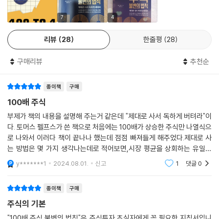
본능 등등이 흥미롭다.
7
4
100배! 2배나 3배 혹은 10배도 아닌 100배. 소위 ‘인생을 바꾸는 주식’이
저자는 “진짜 문제는 모른다는 것이 아니라 잘못 아는 것이 너무 많다는
다. 그렇다면 100배 수익의 비결은 무엇일까? 책은 이 질문에 대한 답을
것”이라는 작가 조시 빌링스의 말을 인용하며 투자에서의 오류와 집단 망
리뷰
28
한줄평
28
찾아가는 역사적 여정을 담고 있다. 100배가 아니어도 좋다. 100배 될 가
상의 사례들을 제시한다. 특히 투자에서 최악의 망상은 다양한 주식을 상
능성이 큰 주식을 고르는 법을 배운다면, 2배든 3배든 어떠랴. 종목 선택과
대적으로 평가하기 위해 무분별하게 PER을 사용하고 심지어 오용하는 것
구매리뷰
추천순
장기투자의 중요성을 곱씹게 하는 책이다.
이라고 지적하며 해결책을 제시한다. 상대 주가, 상대 이익, 상대 PER 등
- 이상건 (미래에셋투자와연금센터 센터장)
상댓값이 그것이다.
종이책
구매
100배 주식
“건초더미에서 바늘 찾기? 100배 주식 이렇게 찾아라!”
‘우량 주식을 매수해 장기 보유하라’는 단순한 전략으로 투자수익을 폭발
부제가 책의 내용을 설명해 주는거 같은데 "제대로 사서 독하게 버텨라"이
시킬 수 있음을 입증하는 책이다. 단기 시세 차익에 몰두하는 투자자들에
다. 토머스 펠프스가 쓴 책으로 처음에는 100배가 상승한 주식만 나열식으
저자는 40년간의 기록이 가리키는 100배 버는 주식의 특징과 분야를 정
게 끈기, 일관성, 지속성이야말로 진정한 부의 원천임을 강조한다.
로 나와서 이러다 책이 끝나나 했는데 점점 빠져들게 해주었다.제대로 사
리했다. 시대가 바뀌어 종목과 분야는 달라질 수 있으나, 100배 주식의 특
- 홍영표 (변호사, 《워런 버핏 바이블 2021》 공저자)
는 방법은 몇 가지 생각나는데로 적어보면,시장 평균을 상회하는 유일한
징과 이를 찾는 관점은 매우 참고할 만하다. 19장 “승자는 어디에 있는
방법은 아직 널리 알려지지 않는 가치주를 사는 거업종 선택시 상대 PER
y*******1
2024.08.01.
신고
1
댓글
0
가?”에 100배 주식 사냥터 8영역, 100배 주식의 특징 4범주, 그리고 각
을 고려해야 하고저
무릇 좋은 책이 그러하듯, 이 책은 투자 분야 이외의 영역에서도 많은 영감
각에 대한 매우 상세한 해설이 이어진다.
을 준다. 메모해둔 인상 깊은 구절이 한둘이 아니다. 독자 여러분도 직접 읽
종이책
구매
고 느껴보시라.
여기서 도출한 결과 중 하나가 “40년 동안 주가가 100배 성장하려면 연평
주식의 기본
- 홍진채 (라쿤자산운용 대표, 《거인의 어깨 1, 2》 저자)
균 성장률이 12.2% 수준이어야 한다”는 것. 아울러 40년보다 짧은 기간에
"100배 주식 불변의 법칙"은 주식투자 초심자에게 꼭 필요한 지침서입니