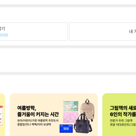
팔기
내 
700원