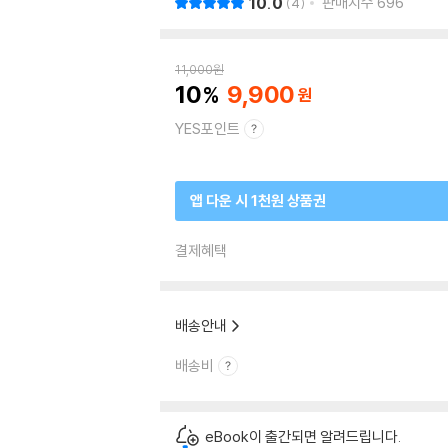
10.0
판매지수
696
4
11,000
원
10
9,900
YES포인트
앱 다운 시 1천원 상품권
결제혜택
배송안내
배송비
eBook이 출간되면 알려드립니다.