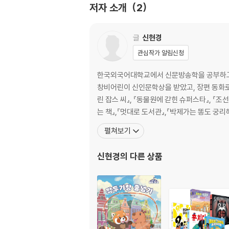
저자 소개
2
014 공든 탑이 무너지랴
015 구르는 돌은 이끼가 안 낀다
016 구슬이 서 말이라도 꿰어야 보배
글
신현경
017 굼벵이도 구르는 재주가 있다
관심작가 알림신청
018 까마귀 날자 배 떨어진다
019 꼬리가 길면 밟힌다
한국외국어대학교에서 신문방송학을 공부하고 논
020 꿩 먹고 알 먹는다
창비어린이 신인문학상을 받았고, 장편 동화로 
ㄱ 속담 퀴즈
린 잡스 씨』, 『동물원에 갇힌 슈퍼스타』, 『조선을 품은 대문』, 『쓰레기에서 레를 빼면 쓰기』, 『급식 먹고 슈퍼스타』, 『백만원을 구하려면 돈이 필요해!』,『여자와 남자를 배우
는 책』,『멋대로 도서관』,『박제가는 똥도 궁리해
021 낙동강 오리알
펼쳐보기
022 남의 눈에 눈물 내면 제 눈에는 피눈물이 
023 남의 손의 떡은 커 보인다
신현경
의 다른 상품
024 남의 잔치에 감 놓아라 배 놓아라 한다
025 낫 놓고 기역 자도 모른다
026 낮말은 새가 듣고 밤말은 쥐가 듣는다
027 내 코가 석 자
028 누워서 침 뱉기
029 눈에는 눈 이에는 이