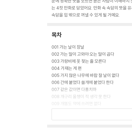
문에 정확한 뜻을 모르면 듣는 사람이 이해하지 
는 4컷 만화로 담았어요. 만화 속 속담의 뜻을 
속담을 입 밖으로 꺼낼 수 있게 될 거예요.
목차
001 가는 날이 장날
002 가는 말이 고와야 오는 말이 곱다
003 가랑비에 옷 젖는 줄 모른다
004 가재는 게 편
005 가지 많은 나무에 바람 잘 날이 없다
006 간에 붙었다 쓸개에 붙었다 한다
007 같은 값이면 다홍치마
008 개구리 올챙이 적 생각 못 한다
009 개똥도 약에 쓰려면 없다
010 계란으로 바위 치기
011 고래 싸움에 새우 등 터진다
012 고생 끝에 낙이 온다
013 고양이 목에 방울 달기