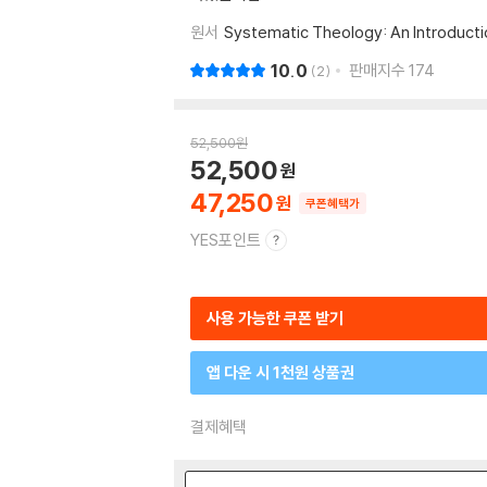
원서
Systematic Theology: An Introductio
10.0
판매지수
174
2
52,500
원
52,500
47,250
쿠폰혜택가
YES포인트
사용 가능한 쿠폰 받기
앱 다운 시 1천원 상품권
결제혜택