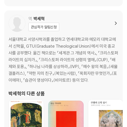
30장 성령의 사역
역
박세혁
관심작가 알림신청
서울대학교 서양사학과를 졸업하고 연세대학교와 에모리 대학교에
서 신학을, GTU(Graduate Theological Union)에서 미국 종교
사를 공부했다. 옮긴 책으로는 『세계관 그 개념의 역사』, 『크리스토퍼
라이트의 십자가』, 『크리스토퍼 라이트의 성령의 열매』(CUP), 『배
제와 포용』, 『하나님 나라를 상상하라』(IVP), 『예수 왕의 복음』(새물
결플러스), 『약한 자의 친구』(복있는사람), 『목회자란 무엇인가』(포
이에마), 『습관이 영성이다』(비아토르) 등이 있다.
박세혁
의 다른 상품