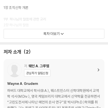
칭의론 등)이 반영되어 있습니다. 특별히 이번 개정증보판에서 웨인 그루
뎀은 각 장 마지막에 찬송가와 현대 찬양곡, 주제별 성경 암송 구절, 개인
1장 조직신학 개론
및 교회 공동체 적용을 위한 질문을 수록해 교회 공동체와 그리스도인의
삶의 현장에서 경건의 연습에 힘쓰게 합니다.
1부. 하나님의 말씀에 관한 교리
2장 하나님의 말씀
3장 정경
목차 더보기
4장 성경의 네 가지 특징: (1) 권위
5장 성경의 무오성
6장 성경의 네 가지 특징: (2) 명료성
저자 소개
2
7장 성경의 네 가지 특징: (3) 필요성
8장 성경의 네 가지 특징: (4) 충분성
저
웨인 A. 그루뎀
2부. 하나님에 관한 교리
관심작가 알림신청
9장 하나님의 존재
10장 하나님에 대한 인식 가능성
Wayne A. Grudem
11장 하나님의 성품: 비공유적 속성
하버드 대학교에서 학사(B.A.), 웨스트민스터 신학대학원에서 교역
12장 하나님의 성품: 공유적 속성 (1)
학 석사(M.Div.), 영국 케임브리지 대학교에서 신약학을 전공하면서
10장 하나님의 성품: 공유적 속성 (2)
“고린도전서에 나타난 예언의 은사 연구”로 박사(Ph.D.)학위를 취
14장 세 위격으로 존재하는 하나님: 삼위일체
득했다. 그는 침례교 목사이며 트리니티 복음주의 신학교(Trinity Ev