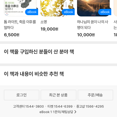
톰 라이트, 죽음 이후를
소명
하나님의 꿈이 나의 사
사
말하다
명이 되다
는
19,000
원
6,500
10,000
1
원
원
이 책을 구입하신 분들이 산 분야 책
이 책과 내용이 비슷한 추천 책
로그인
최근 본 상품
주문/배송
고객센터 1544-3800
티켓 1544-6399
중고샵 1566-4295
eBook 1:1문의/채팅상담