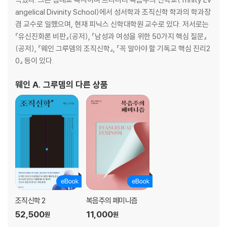
15장 창조
angelical Divinity School)에서 성서학과 조직신학 학과의 학과장
16장 섭리
겸 교수로 일했으며, 현재 피닉스 신학대학원 교수로 있다. 저서로는
17장 기적
『유신진화론 비판』(공저), 『남성과 여성을 위한 50가지 핵심 질문』
18장 기도
(공저), 『웨인 그루뎀의 조직신학』, 『꼭 알아야 할 기독교 핵심 진리2
19장 천사
0』 등이 있다.
20장 사탄과 귀신
웨인 A. 그루뎀
의 다른 상품
3부. 하나님의 형상으로 창조된 인간에 관한 교리
21장 인간의 창조
22장 남자와 여자로서 인간
23장 인간의 본질적 속성
24장 죄
25장 하나님과 인간 사이의 언약
4부. 그리스도와 성령에 관한 교리
26장 그리스도의 위격
조직신학 2
복음주의 페미니즘
27장 속죄
52,500
11,000
28장 부활과 승천
원
원
29장 그리스도의 직분