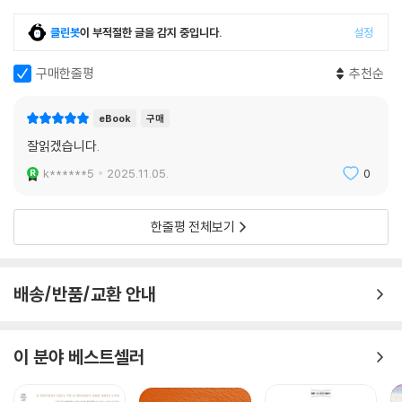
이 책은 성경 교리의 통일성이 이루어지기를 바라는 마음을 담아, 각 교파
클린봇
이 부적절한 글을 감지 중입니다.
설정
의 의견을 귀담아 듣고 공정하고 선명하게 설명합니다. 이 책을 진지하게
읽고 공부한다면, 교리적 차이로 분열된 교회가 하나님의 은혜로 일치와
구매한줄평
추천순
연합이 일어나기를 기대하며 기도하게 될 것입니다.
eBook
구매
특징
잘읽겠습니다.
- 고든콘웰 신학교, 달라스 신학교, 덴버 신학교, 리폼드 신학교, 바이올라
k******5
2025.11.05.
0
대학교, 탈봇 신학교, 트리니티 복음주의 신학교, 서던 뱁티스트 신학교,
웨스트민스터 신학교, 틴데일 대학교, 피닉스 신학교, ACT(Australian
College of Theology) 등 유수의 대학에서 교재로 사용
한줄평 전체보기
- 프랑스어, 독일어, 스페인어, 아랍어, 중국어 등 전 세계 19개 이상의 언
어로 번역 출간
- 창조론과 진화론, 삼위일체론, 은사론, 종말론 등 최근의 주요 복음주의
배송/반품/교환 안내
신학 논제 반영
- 교파별 신앙고백 및 주요 신학 용어 해설 등 풍부한 자료 수록
- 각 장마다 주제별 성경 암송 구절, 찬송가, 현대 찬양곡, 신학 전문 용어
이 분야 베스트셀러
수록
- 개인 및 교회 공동체 적용을 위한 질문 수록