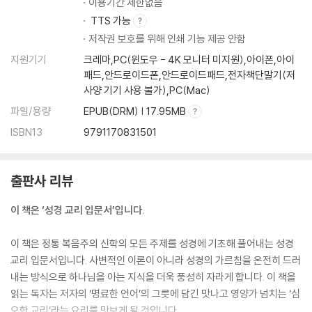
이용기간 제한없음
TTS 가능
저작권 보호를 위해 인쇄 기능 제공 안함
지원기기
크레마,PC(윈도우 - 4K 모니터 미지원),아이폰,아이
패드,안드로이드폰,안드로이드패드,전자책단말기(저
사양 기기 사용 불가),PC(Mac)
파일/용량
EPUB(DRM) | 17.95MB
ISBN13
9791170831501
출판사 리뷰
이 책은 ‘성경 교리 입문서’입니다.
이 책은 정통 복음주의 신학의 모든 주제를 성경에 기초해 풀어내는 성경
교리 입문서입니다. 사변적인 이론이 아니라 성경의 가르침을 온전히 드러
내는 방식으로 하나님을 아는 지식을 더욱 풍성히 자라게 합니다. 이 책을
읽는 독자는 저자의 ‘명료한 언어’의 그릇에 담긴 맛나고 영양가 넘치는 ‘심
오한 교리’라는 요리를 맛보게 될 것입니다.