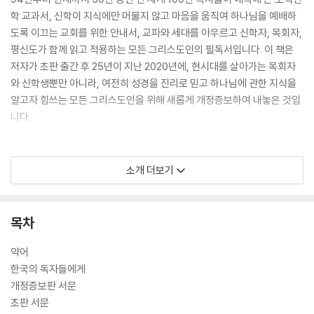
학 교과서, 신학이 지식에만 머물지 않고 마음을 움직여 하나님을 예배하
도록 이끄는 교회를 위한 안내서, 교파와 세대를 아우르고 신학자, 목회자,
평신도가 함께 읽고 적용하는 모든 그리스도인의 필독서입니다. 이 책은
저자가 초판 출간 후 25년이 지난 2020년에, 현시대를 살아가는 목회자
와 신학생뿐만 아니라, 여전히 성경을 진리로 믿고 하나님에 관한 지식을
알고자 힘쓰는 모든 그리스도인을 위해 새롭게 개정증보하여 내놓은 것입
니다.
소개 더보기
웨인 그루뎀은 트리니티 복음주의 신학교 교수로서 학생들을 지도하던 때
에 신학을 모호하지 않고 명료하게, 누구나 충분히 이해할 수 있도록 가르
치고자 했습니다. 성경과 교리, 신학과 삶을 연결시켜 간결한 언어로 풀어
목차
낸 조직신학 강의는 학생들의 마음을 크게 움직였고, 그 결과로 이 책 『조
직신학』이 탄생하게 되었습니다. 이번 개정증보판에는 초판 출간 이후 웨
약어
인 그루뎀이 신학교에서 조직신학을 가르치면서 만난 학생들과의 소통을
한국의 독자들에게
통해 얻은 깨달음을 반영한 다수의 수정 사항이 추가되어 있으며, 최근의
개정증보판 서문
주요 복음주의 신학 논제들(창조론, 진화론, 삼위일체론, 은사론, 종말론,
초판 서문