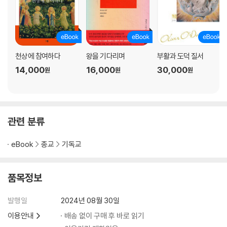
천상에 참여하다
왕을 기다리며
부활과 도덕 질서
14,000
16,000
30,000
원
원
원
관련 분류
eBook
종교
기독교
품목정보
발행일
2024년 08월 30일
이용안내
배송 없이 구매 후 바로 읽기