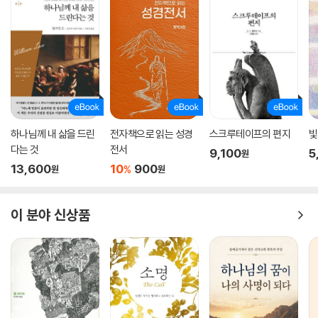
하나님께 내 삶을 드린
전자책으로 읽는 성경
스크루테이프의 편지
빛!
다는 것
전서
9,100
5
원
13,600
10
900
%
원
원
이 분야 신상품