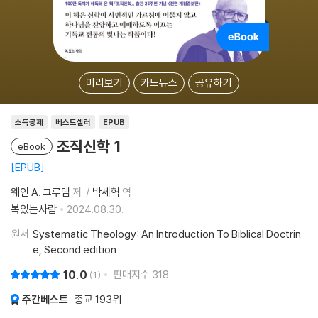
미리보기
카드뉴스
공유하기
소득공제
베스트셀러
EPUB
조직신학 1
eBook
EPUB
웨인 A. 그루뎀
저
박세혁
역
복있는사람
2024.08.30.
원서
Systematic Theology: An Introduction To Biblical Doctrin
e, Second edition
10.0
판매지수
318
1
주간베스트
종교
193위