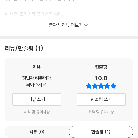
이 책은 ‘조직신학 교과서’입니다.
출판사 리뷰 더보기
이 책은 1994년 출간 이후 지금까지 전 세계 복음주의 신학자와 목회자는
물론 평신도에게도 가장 많이 읽힌 조직신학 교과서입니다. 이 책은 세계
유수의 신학교들에서 최고의 조직신학 입문서라는 격찬을 받으며 필수 교
리뷰/한줄평
1
재로 채택되었습니다. 저자의 신학적 완숙미가 돋보이는 이번 개정증보판
은 우리 시대 신학고전(神學古典)으로 자리매김할 것입니다.
리뷰
한줄평
이 책은 ‘교회를 위한 안내서’입니다.
10.0
첫번째 리뷰어가
되어주세요.
바울이 저술한 로마서가 하나님을 찬양하고 교회를 세우는 데 목표가 있었
던 것처럼, 이 책은 성경과 교리 신학이 절묘하게 어우러져 복음의 빛을 한
리뷰 쓰기
한줄평 쓰기
층 더 선명하게 드러냅니다. 이 책은 우리를 지적 만족에 머물지 않고, 나아
가 교회 공동체와 그리스도인의 삶의 현장에서 경건의 연습에 힘쓰게 합니
혜택 및 유의사항
혜택 및 유의사항
다.
리뷰
0
한줄평
1
이 책은 ‘모든 그리스도인의 필독서’입니다.