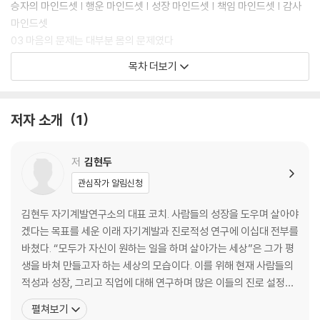
승자의 마인드셋 | 행운 마인드셋 | 성장 마인드셋 | 책임 마인드셋 | 감사
마인드셋
03 마음의 문제는 대부분 몸의 문제였다
디지털 디톡스 | 관조 글쓰기 | 운동 | 땅이 단단해야 실행력도 생긴다
목차 더보기
04 이것을 만나고 모든 게 바뀌었다
〈column〉 미라클 모닝의 함정
저자 소개
1
2장 내가 원하는 삶을 찾는 법
01 나는 어떻게 살고 싶을까?
저
김현두
원하는 여가 | 원하는 일 | 원하는 관계
관심작가 알림신청
02 원하는 삶을 만드는 13가지 질문 실천법
1단계-13가지 질문에 몰입 | 2단계-질문의 일상화
김현두 자기계발연구소의 대표 코치. 사람들의 성장을 도우며 살아야
03 삶의 모든 문제를 해결하는 단 하나의 습관
겠다는 목표를 세운 이래 자기계발과 진로적성 연구에 이십대 전부를
04 행복한 삶의 2가지 조건
바쳤다. “모두가 자신이 원하는 일을 하며 살아가는 세상”은 그가 평
〈column〉 돈 많이 버는 법, 의외로 간단한 해답
생을 바쳐 만들고자 하는 세상의 모습이다. 이를 위해 현재 사람들의
적성과 성장, 그리고 직업에 대해 연구하며 많은 이들의 진로 설정과
3장 결국 이루어지는 목표의 법칙
자기계발을 돕고 있다. 〈CEO저널〉의 ‘라이징 스타’ 코너에 ‘한 사람의
펼쳐보기
인생을 풍요롭게 해주는 코치’로 소개되기도 했다. ‘모두가 생애 한 번