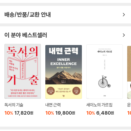
배송/반품/교환 안내
이 분야 베스트셀러
독서의 기술
내면 근력
세이노의 가르침
운
10
17,820
10
19,800
10
6,480
1
%
%
%
원
원
원