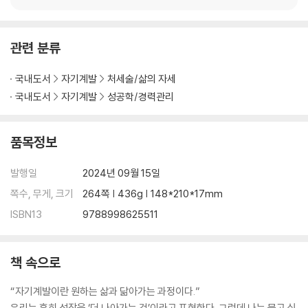
01 목적이 목표를 이끄는 삶
은 자신만의 사업을 해야 하는 시대가 올 것’이라는 그는 〈인포디언스
02 목표는 어떻게 세워야 할까?
비즈니스 연구소〉에서 창업 전
03 계획하는 것도 실력이다
관련 분류
핑계와 한계의 구분 | 탑다운 계획과 보텀업 계획 | 시스템성 목표와 이벤
트성 목표
국내도서
자기계발
처세술/삶의 자세
04 나만의 컨트롤 타워 생성하기
국내도서
자기계발
성공학/경력관리
컨트롤 타워 1페이지 | 컨트롤 타워 2페이지
05 완벽한 시간 관리를 위한 2가지 노하우
품목정보
우선순위 | 몰입
〈column〉 빠르게 성장하는 사람들의 놀라운 공통점
발행일
2024년 09월 15일
4장 미친 실행력의 비밀
쪽수, 무게, 크기
264쪽 | 436g | 148*210*17mm
ISBN13
9788998625511
01 실행력은 그냥 생기지 않는다
02 동기부여의 4단계
03 실행력의 첫 번째 비밀, 내적 동기
책 속으로
구체성 | 성취감 | 보상에 대한 기대감
“자기계발이란 원하는 삶과 닮아가는 과정이다.”
04 실행력의 두 번째 비밀, 환경
우리는 흔히 성장을 ‘더 나아가는 것’이라고 표현한다. 그런데 나는 묻고 싶