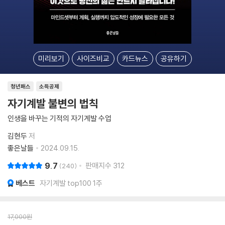
미리보기
사이즈비교
카드뉴스
공유하기
청년패스
소득공제
자기계발 불변의 법칙
인생을 바꾸는 기적의 자기계발 수업
김현두
저
좋은날들
2024.09.15.
9.7
판매지수
312
240
베스트
자기계발 top100 1주
17,000
원