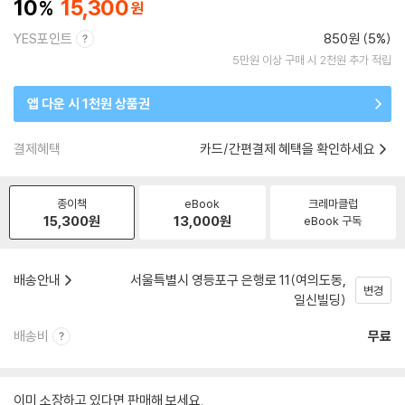
10
15,300
YES포인트
850원 (5%)
5만원 이상 구매 시 2천원 추가 적립
앱 다운 시 1천원 상품권
결제혜택
카드/간편결제 혜택을 확인하세요
종이책
eBook
크레마클럽
15,300
원
13,000
원
eBook 구독
배송안내
서울특별시 영등포구 은행로 11(여의도동,
변경
일신빌딩)
배송비
무료
이미 소장하고 있다면 판매해 보세요.