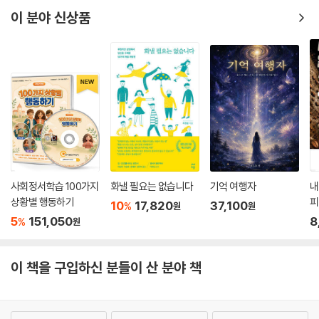
이 분야 신상품
사회정서학습 100가지
화낼 필요는 없습니다
기억 여행자
내
상황별 행동하기
피
10
17,820
37,100
%
원
원
5
151,050
8
%
원
이 책을 구입하신 분들이 산 분야 책