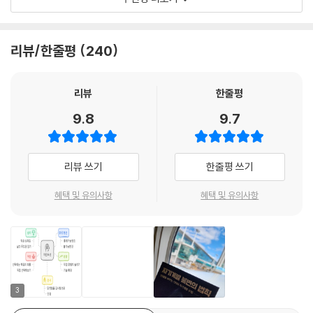
는 방법론만 전할 뿐이다. 그는 이렇게 말한다. “결국 가장 중요한 건 자신
운다.
을 제시한다. 이 책을 끝까지 읽고 나면, 당신의 인생을 변화시킬 열쇠 하나
이 무엇을 원하는지 아는 것이다. 무엇을 원하는지 아는 순간, 그때부터는
--- 「빠르게 성장하는 사람들의 놀라운 공통점」 중에서
를 손에 쥐게 될 것이다.
그것을 얻을 수 있는 방법만 고민하고 실행하면 되기 때문이다.”
리뷰/한줄평
240
- 옌마드 (30만 경제·자기계발 유튜버)
특히 저자는 ‘목표-실행-지식’으로 순환되는 성장 사이클에서 실행을 더
욱 강조한다. 실행을 통해 일단 지식 갈증(궁금증)을 만들어놓고 그 후에
이만큼 명쾌하고 단순하게 자기계발의 본질을 파고든 책은 없었다. 이 책
리뷰
한줄평
지식을 채우는 편이 빠른 성장에 훨씬 유리하다는 것이다. 빠르게 성장하
은 성장에 대한 강박에서 벗어나게 해주었으며, 내가 진정으로 원하는 삶
9.8
9.7
는 사람들의 놀라운 공통점, 이른바 ‘선실행주의’이다. 그 밖에도 ‘삶의 모
이 무엇인지 그리고 그것을 어떻게 이룰 수 있는지에 대한 깊은 통찰과 실
든 문제를 해결하는 단 하나의 습관’, ‘돈 많이 버는 법, 의외로 간단한 해답’
질적인 방법론을 모두 담고 있다. 내가 원하는 삶을 앞당기고자 하는 이들
등의 유용한 정보가 많은 것도 이 책의 장점이다. 사람들의 성장을 도우며
에게 강력하게 추천하는 자기계발의 바이블!
리뷰 쓰기
한줄평 쓰기
살아야겠다는 목표를 세우고 오랜 연구 끝에, 저자는 내가 원하는 삶을 현
- 김승호 (연구원·코칭 참가자)
실로 만드는 비결을 〈자기계발의 지도〉라는 로드맵으로 구체화했다. 자기
혜택 및 유의사항
혜택 및 유의사항
계발에 관한 그 어떤 내용도 이 지도가 알려주는 핵심 법칙을 벗어나지 않
는다. 그렇게 이 책은 당신의 ‘마지막 자기계발서’가 되어줄 것이다.
3