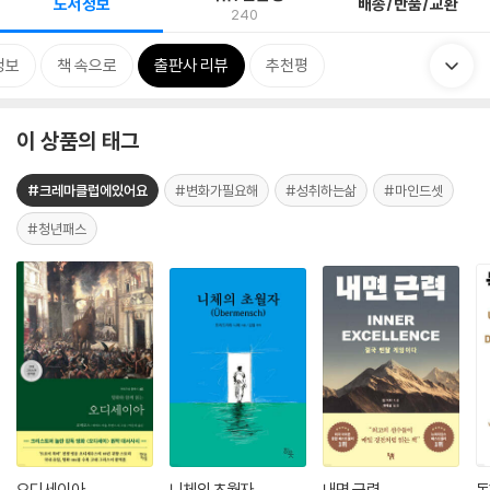
도서정보
배송/반품/교환
240
정보
책 속으로
출판사 리뷰
추천평
이 상품의 태그
#크레마클럽에있어요
#변화가필요해
#성취하는삶
#마인드셋
#청년패스
오디세이아
니체의 초월자
내면 근력
독