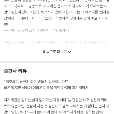
물리적 환경 | 사회적 환경
다. “도대체 어느 방향으로 더 나아갈 건가요?” 더 나아가기 위해서는 나
05 당신에게 실행이 어려운 진짜 이유
만의 방향이 있어야 한다. 목적지가 있어야 한다. 나는 그 목적지를 ‘원하는
나쁜 습관을 없애는 방법 | 인생의 기회를 만드는 제안 기술
삶’이라고 부른다. 그리고 그 모습과 하루하루 닮아가는 것이 바로 자기계
〈column〉 실행력을 높이는 꿀팁, ‘블랙홀 포인트’
발이다.
--- 「아무도 신경 쓰지 않았던 이야기」 중에서
5장 지식은 어떻게 무기가 되는가
멘탈이 강하다는 것은 절대 흔들리지 않는 게 아니다. 절대 흔들리지 않는
01 지식 습득을 대하는 태도
다는 사람은 자신보다 더 강한, 도저히 버틸 수 없는 시련이 오면 결국 부러
02 어떻게 하면 지혜로울 수 있을까?
책 속으로 더보기
지고 만다. 이때의 회복은 더 어렵다. 멘탈이 정말 강한 사람은 흔들린다.
정보에서 지혜를 얻는 법
때로는 휘어지기도 한다. 하지만 금방 다시 제자리로 돌아온다. 이게 멘탈
03 글쓰기 천재가 되는 3단계
이 강한 것이다.
1단계-메모 | 2단계-내적 글쓰기 | 3단계-외적 글쓰기
출판사 리뷰
--- 「인생을 바꾸는 5가지 마인드셋」 중에서
04 내가 발견한 최고의 독서법
05 AI 시대에 가장 중요해지는 능력
“이것으로 당신의 삶은 반드시 달라집니다!”
왜 똑같은 강의를 듣고도 누구는 큰돈을 버는데, 다른 누구는 그대로일까?
첫 번째 능력, 주체성 | 두 번째 능력, 생각 체력
꿈은 있지만 실행이 어려운 이들을 위한 마지막 자기계발서
이유는 간단하다.
좋은 책과 강의를 고르는 3가지 기준
“땅이 단단하지 않아서.”
〈column〉 자존감을 높이는 현명한 방법
자기계발은 원하는 삶과 닮아가는 과정이다. 늘 결심만 하고 실천이 뒤따
자기계발 능력은 ‘땅’이고, 돈을 벌며 자산을 늘리는 능력은 ‘건물’이다. 땅
르지 않는다면, 열심히 사는 것 같은데도 별로 나아지는 게 없다면 먼저 나
이 단단하지 않다면 그 어떤 건물도 무너져 내린다. 땅(자기계발)이 단단
· 에필로그 - 나는 당신이 원하는 삶을 살았으면 좋겠습니다
만의 방향, 목적지부터 돌아봐야 한다. 이 목적지가 바로 ‘원하는 삶’이고,