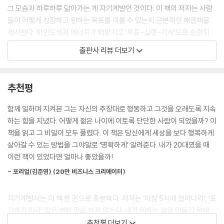
하지 않으면 돈도 잘 벌기 어렵다. 운 좋게 많이 벌었더라도 잘 유지하고 키
· 감사의 말
그 모습과 하루하루 닮아가는 게 자기계발인 것이다. 이 책의 저자는 사람
워나갈 수도 없다. 내가 마인드와 에너지를 강조하는 것도 비슷한 이유 때
들이 어떻게 성장하고 원하는 목표를 이룰 수 있는지 근본적인 해결책을
문이다. 마인드가 그대로면 그 어떤 것을 알려줘도 어차피 실행을 못 한다.
제시한다. 마인드셋과 에너지가 떠받치고 ‘목표-실행-지식’으로 순환되
--- 「마음의 문제는 대부분 몸의 문제였다」 중에서
는, 자기계발의 지도가 바로 그것이다. 이를 통해 독자는 크게 2가지를 얻
출판사 리뷰 더보기
게 된다.
우리는 왜 목표와 계획을 세워놓고 지키지 못하는 걸까?
왜 우리는 이토록 한없이 게을러지는 걸까?
1. 자신이 원하는 삶
추천평
정답은 간단하다. 바로 당신 스스로를 통제하지 못하기 때문이다. 컨트롤
2. 그리고 그것을 이룰 구체적인 방법과 확신
타워가 없기에 그때그때 기분에 따라 하고 싶으면 하고, 하기 싫으면 하지
함께 일하며 지켜본 그는 자신의 주장대로 행동하고 그것을 오래도록 지속
않는 게 대다수의 모습이다. 컨트롤 타워, 말 그대로 통제탑이다. 나를 통제
이 한 권으로 당신은 자기계발의 모든 방법론을 배우게 된다. 더 이상의 비
하는 힘을 지녔다. 어떻게 젊은 나이에 이토록 단단한 사람이 되었을까? 이
해 주는 또 하나의 나를 세운다고 이해하면 쉽다. 타인이 나를 통제하면 그
밀은 없다. 책에서 알려주는 자기계발 법칙들은 단순히 스킬이나 요령이
책을 읽고 그 비밀이 모두 풀렸다. 이 책은 당신에게 세상을 보다 행복하게
건 억압이지만, 내가 나를 통제하면 자유가 된다.
아니라 ‘불변의 원리’이기 때문이다.
살아갈 수 있는 방법을 그야말로 ‘명확하게’ 알려준다. 내가 20대였을 때
--- 「나만의 컨트롤 타워 생성하기」 중에서
이런 책이 있었다면 얼마나 좋았을까!
내가 원하는 삶을 현실로 만드는 구체적인 방법
선 실행주의, 이는 무엇을 의미할까? 단어 그대로다. 선先 실행주의. 100
- 포리얼(김준영) (20만 비즈니스 크리에이터)
빠르게 성장하는 사람들의 놀라운 공통점, 선실행주의!
명이 목표를 세우면 그중 10명은 바로 실행한다. 그리고 40명은 목표를 이
루기 위한 지식을 갖추려 한다. 나머지 50명은 둘 다 하지 않고 그냥 잊어
자기계발서는 이 책 한 권으로 충분하다. 저자는 ‘아침 5시에 일어나라’, ‘포
이 책의 저자는 어떻게 살아야 한다고 주장하지 않는다. 원하는 여가, 일,
버린다. 상위 10%의 사람들, 이들은 목표를 세우면 바로 실행한다. 그리고
기하지 마라’ 같은 뻔한 말을 하지 않는다. 내가 원하는 삶을 만들기 위해
인간관계 속에서 내가 원하는 삶을 찾도록 도와주고, 그것을 현실로 만드
실행하는 과정에서 필요하다고 판단되는 지식들을 그때그때 찾아보며 배
꼭 알아야 할 본질을 알려주며, 실행으로 옮길 수 있는 구체적인 액션 플랜
추천평 더보기