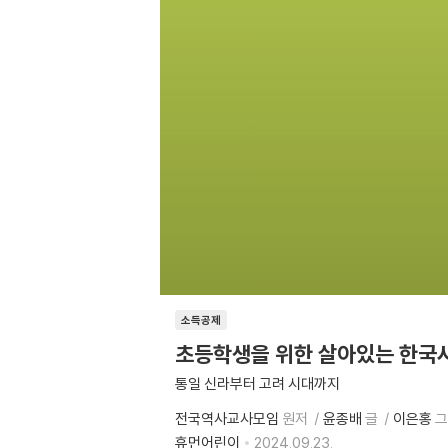
소득공제
초등학생을 위한 살아있는 한국사
통일 신라부터 고려 시대까지
전국역사교사모임
원저
윤종배
글
이은홍
그
휴먼어린이
2024.09.23.