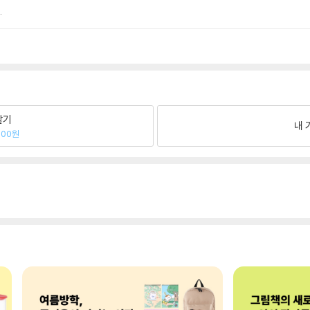
.
팔기
내 
000원