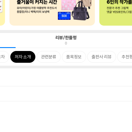
리뷰/한줄평
0
목차
저자 소개
관련분류
품목정보
출판사 리뷰
추천