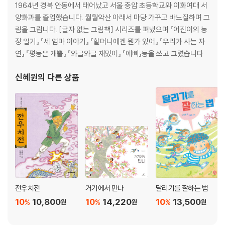
1964년 경북 안동에서 태어났고 서울 충암 초등학교와 이화여대 서
양화과를 졸업했습니다. 월월악산 아래서 마당 가꾸고 바느질하며 그
림을 그립니다. [글자 없는 그림책] 시리즈를 펴냈으며 『어진이의 농
장 일기』 『세 엄마 이야기』 『할머니에겐 뭔가 있어』 『우리가 사는 자
연』 『평등은 개뿔』 『와글와글 재밌어』 『예뻐』등을 쓰고 그렸습니다.
신혜원
의 다른 상품
전우치전
거기에서 만나
달리기를 잘하는 법
10
10,800
10
14,220
10
13,500
%
%
%
원
원
원