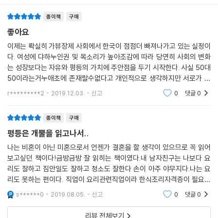
의 관계에서는 여전히 불편하고 부자연스러워, 사위나 아들이 설거지하면
미안해하거나 못마땅하게 여긴다. 주변에서 쏟아지는 칭찬 세례를 남편이
종이책
구매
즐기는 사이 아내에게 돌아오는 건 “남편 잘 만난 여자, 드센 여자, 남편 기
좋아요
죽이는 여자”(76쪽)라는 비난이다. 부부는 이제 평등이란 “둘만의” 문제
이제는 롹실히 가뷰장제 사회에서 한국이 점점더 빠져나가고 있는 실정이
가 아니라 가부장제 사회에 길들여져 고정관념으로 편 가르는 우리 사회
다. 여성에 댜하누인권 및 목소리가 높아조감에 따라 당연히 사회의 변화
모두의 문제임을 피부로 깨닫는다.
는 성장보다는 자유와 평등의 가치에 주안점을 두기 시작한다. 사실 50대
50이라는거누애초에 존재랄수없다고 개인적으로 생각하지만 서로가 서
여전히 여자라서
로를 배려하는 그 마음가짐과 그것을 실청하려고 하는 행동심만 있다면 충
r*********2
2019.12.03.
신고
0
댓글
0
혜원은 강남역 사건을 보며 자신이 겪은 성추행 사건을 떠올리고, 성희롱
분하다고 본다
발언이나 성추행을 일삼았던 주변 사람들을 떠올린다. 거기엔 자신을 괴롭
종이책
구매
히는 남자아이를 혼내 달라고 하자 ‘널 좋아해서’ 그러는 거라고 말했던 어
린 시절의 선생님도 있다. 혜원은 이런 일을 겪을 때마다 유난 떠는 것처럼
평등은 개뿔을 읽고나서..
보일까 봐 넘어갔던 자기 자신에게도 화가 나고, 불쾌함을 표시해도 ‘남자
나는 비혼이 아닌 미혼으로서 언젠가 결혼을 할 생각이 있으므로 꼭 읽어
들은 원래 짓궂다며 그 정도는 참고 넘어가야’ 한다는 말을 아무렇지 않게
보고싶던 책이다!금방금방 잘 읽히는 책이였다.내 남자친구는 나보다 요
하는 남편에게도 분노한다. 은홍은 오랜 세월 ‘남자다움’에 길들여져 “사람
리도 잘하고 짐안일도 잘하고 청소도 잘한다 손이 아주 야무지다.나는 요
들이 하는 대로” 모든 상황을 심각하게 받아들이지 않은 자기 자신을 반성
리도 못하는 편이다. 직업이 요리관련직업이라 한식조리자격증이 필요한
한다.
데 강의 2번듣고 6번 시험을 봤으나 합격하지 못했다.집안일도 대충대충
s******0
2019.08.05.
신고
0
댓글
0
내 방 하나도 제대로 못
비겁한 변명이지만 대부분의 남자들이 그렇게 길들여졌어. 하지만 어찌 됐
리뷰 전체보기