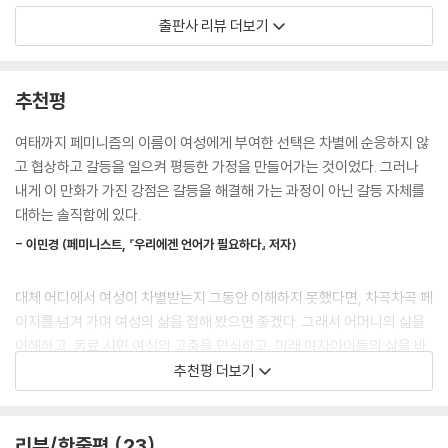
으로 여겨지는 게 현실이다. 그렇다면 평등한 부부 사이는 어떨까?
출판사 리뷰 더보기
부부는 날마다 전쟁 중
『평등은 개뿔』을 함께 작업한 신혜원, 이은홍 부부는 그림책 작가와 만화
추천평
가로 출판계에서는 알아주는 평등 부부이다. 민주주의와 평등, 노동과 인
권 문제에 관심 갖고 열심히 실천하고 활동하다 사랑에 빠진 두 사람인지
여태까지 페미니즘의 이름이 여성에게 부여한 선택은 차별에 순응하지 않
라 이상적인 가족을 이룰 거라 여겼고, 결혼 전에도 평등한 결혼 생활에 대
고 협상하고 갈등을 일으켜 평등한 가정을 만들어가는 것이었다. 그러나
한 약속을 수도 없이 했다. 하지만 현실은 달랐다.
내게 이 만화가 가진 강점은 갈등을 해결해 가는 과정이 아닌 갈등 자체를
신혼 초 아내는 시부모를 아버지, 어머니라 부르는데 남편은 장인어른, 장
대하는 솔직함에 있다.
모로 부르는 호칭 문제로 싸우고, 열 달 동안 배 속에서 키운 건 여자인데
- 이민경 (페미니스트, 『우리에겐 언어가 필요하다』 저자)
아기가 태어나면 일방적으로 아버지 성을 따르는 제도를 불합리하게 여긴
다. 또 여자도 집안일, 육아는 처음인데 함께하는 게 아니라 ‘도와주는’ 거
대체 어디에서 여성이 차별받는지 그동안 이해하지 못했다면, 차곡차곡 페
라 여기는 남편의 태도가 부당하다 느낀다. 나름 진보적이고 평등한 관계
이지를 넘겨 가며 여성의 삶을 접해 봤으면 좋겠다. 그래서 어머니의 삶을
를 지향한다 생각하는 남편이지만 자라온 환경과 관계 맺는 친구들, 사회
이해하고, 동료 시민 여성의 고충을 인식하고, 미래 여자아이들의 삶을 바
제도 안에서는 불평등과 불합리의 벽에 부딪힐 수밖에 없다.
꾸는 데 힘을 모으면 좋겠다. 고정관념과 편견에 함께 저항하며 더불어 자
추천평 더보기
“초장에 확 눌러야” 한다거나 “여자들이 뭔가 해 보겠다고 나대는 것도 싫
유롭고 스스로 행복할 수 있도록.
어”하는 친구들에 비해 ‘정말 노력하고 있고 많이 도와주는’ 스스로를 대견
해한다. 둘 다 일하고 돈 버는 입장인데 여자로서는 화가 날 수밖에 없는 상
- 최승범 (고등학교 교사, 『저는 남자고 페미니스트입니다』 저자)
리뷰/한줄평
23
황. 사소한 일들로 날마다 전쟁을 치르던 어느 날 두 사람은 진지한 대화를