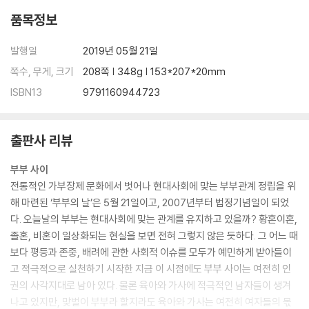
품목정보
발행일
2019년 05월 21일
쪽수, 무게, 크기
208쪽 | 348g | 153*207*20mm
ISBN13
9791160944723
출판사 리뷰
부부 사이
전통적인 가부장제 문화에서 벗어나 현대사회에 맞는 부부관계 정립을 위
해 마련된 ‘부부의 날’은 5월 21일이고, 2007년부터 법정기념일이 되었
다. 오늘날의 부부는 현대사회에 맞는 관계를 유지하고 있을까? 황혼이혼,
졸혼, 비혼이 일상화되는 현실을 보면 전혀 그렇지 않은 듯하다. 그 어느 때
보다 평등과 존중, 배려에 관한 사회적 이슈를 모두가 예민하게 받아들이
고 적극적으로 실천하기 시작한 지금 이 시점에도 부부 사이는 여전히 인
권의 사각지대로 남아 있다. 물론 육아와 가사에 적극적인 남자들이 생겨
나고 있지만, 맞벌이 부부라 할지라도 육아와 가사는 여전히 여자들의 몫