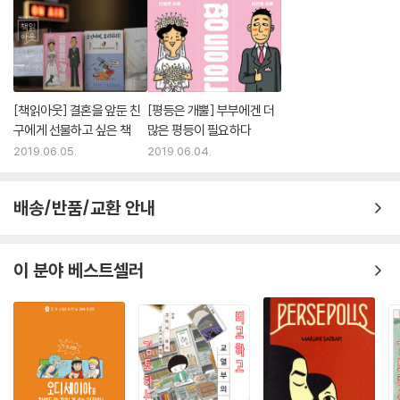
을 그만둘 생각을 한 건 왜 자신이었는지 되돌아본다. 결국 세상의 엄마, 아
빠를 보면서 자연스럽게 성 역할에 대한 고정관념이 생긴 것이었다.
엄마 아빠와 그들이 낳은 자녀들로 구성된 가족만 ‘정상가족’이고 그 외의
경우는 비정상가족 취급하는 고정관념 역시 부부는 반대한다. 은홍은 동성
애에 대한 고정관념으로 자신이 ‘호모포비아’였음을 고백하고 성소수자를
[책읽아웃] 결혼을 앞둔 친
[평등은 개뿔] 부부에겐 더
둘러싼 갈등이 이슈가 될 때마다 스스로 고민하고 공부하며 편견에서 벗어
구에게 선물하고 싶은 책
많은 평등이 필요하다
났음을 피력한다.
2019.06.05.
2019.06.04.
부부는 도시를 떠나 시골로 이사를 간다. 주변에선 남편의 결정이라 생각
하지만 아내의 제안에 남편과 아이가 동의한 거다.
배송/반품/교환 안내
은홍은 자신이 밭일에 소질이 없음을 깨닫고 집안일을 맡고 밭일을 즐기는
혜원이 그 일을 맡는다. 안사람이 된 은홍은 처음엔 밥상을 차려놓고 마당
에서 일하는 아내를 향해 “밥 먹어”라고 크게 소리치지 못한다. 주변 이웃
이 분야 베스트셀러
들이 신경 쓰여서다 또. 마을체육대회 때 부녀회에서 여자들도 즐길 수 있
게 출장 뷔페를 부르겠다고 하자, 동네 아주머니들이 만든 맛있는 음식을
못 먹게 된다는 생각에 반감을 갖기도 한다. 은홍은 오랜 시간 반성하고 공
부하고 실천하며 진정한 ‘페미니스트’로 거듭나기위 해 노력했음에도 자신
이 여전히 방구석 페미니스트임을 깨닫는다.