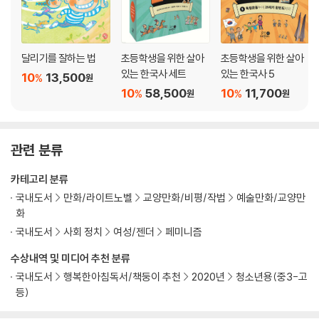
달리기를 잘하는 법
초등학생을 위한 살아
초등학생을 위한 살아
있는 한국사 세트
있는 한국사 5
10
13,500
%
원
10
58,500
10
11,700
%
%
원
원
관련 분류
카테고리 분류
국내도서
만화/라이트노벨
교양만화/비평/작법
예술만화/교양만
화
국내도서
사회 정치
여성/젠더
페미니즘
수상내역 및 미디어 추천 분류
국내도서
행복한아침독서/책둥이 추천
2020년
청소년용(중3-고
등)