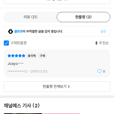
건 내 안에 여성을 무시하고 얕잡아 보는 의식 이 있었던 건 사실이야. 아주
오랫동안…. 인정하고 반성해! 97쪽
리뷰
21
한줄평
2
건축주인 자신의 말은 무시하고 남편의 말만 듣던 건축사무실 남자 소 장
(135~140쪽), 난폭 운전에 항의하자 보복 운전을 하는 남자(193~195
클린봇
이 부적절한 글을 감지 중입니다.
설정
쪽), 잘못은 남자가 했는데 대신 사과하러 오는 여자(188~192쪽) 등 책
에는 부부가 직접 겪은 구체적 사례가 들어 있다. 남자가 여자를 무시하고
구매한줄평
추천순
억압하고 착취해도 되는 ‘남자갑질사회’를 오랜 세월 유지하다 조금씩 변
화의 물꼬가 트이고 있지만, 여전히 여자라서 인격과 능력을 무시당하고
종이책
구매
차별받는 관행은 이처럼 주변 곳곳에 도사리고 있다. 밤에 길을 걷다가 앞
Joayo~~
에 가는 여자가 도망치듯 빨리 걸어가는 것을 보고 자신을 ‘잠재적 범죄자’
취급을 했다며 기분 나빠하는 은홍에게 혜원은 말한다.
r*********2
2019.12.03.
0
“이런 사회에선 너도 피해자가 되는 거야. (…) 남자, 여자를 떠나 모두가
한줄평 전체보기
평등하게 안전하게 살 방법을 찾으면 돼. 그런 걸 찾는 게 페미니즘이야.” 1
15쪽
채널예스 기사
2
부부 불평등과 가족 불평등을 넘어
혜원은 자신이 남편보다 수입도 많은 상황에서 가사나 육아를 고민하며 일