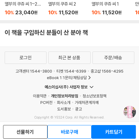
열부의 쿠쥬 씨 1~2권
열부의 쿠쥬 씨 2
열부의 쿠쥬 씨 1
안
세트
아
10
23,040
10
11,520
10
11,520
1
%
%
%
원
원
원
이 책을 구입하신 분들이 산 분야 책
로그인
최근 본 상품
주문/배송
고객센터 1544-3800
티켓 1544-6399
중고샵 1566-4295
eBook 1:1문의/채팅상담
예스이십사(주) 사업자 정보
이용약관
개인정보처리방침
청소년보호정책
PC버전
회사소개
거래처관계자께
도서홍보
광고
Copyright © YES24 Corp. All Rights Reserved.
MATOM12
선물하기
바로구매
카트담기