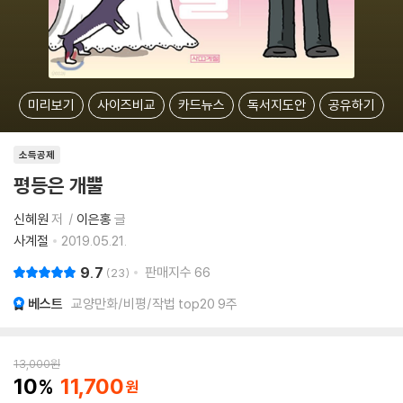
미리보기
사이즈비교
카드뉴스
독서지도안
공유하기
소득공제
평등은 개뿔
신혜원
저
이은홍
글
사계절
2019.05.21.
9.7
판매지수
66
23
베스트
교양만화/비평/작법 top20 9주
13,000
원
10
11,700