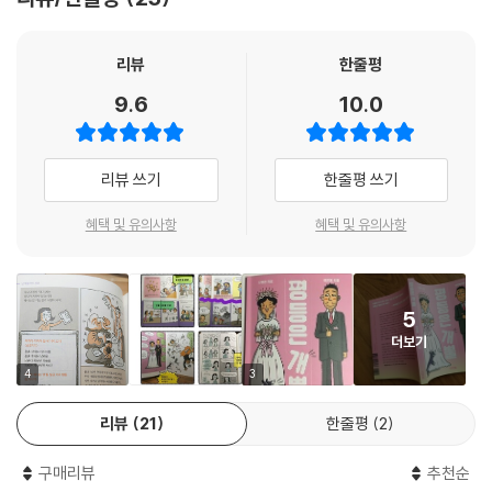
나눈다.
지금 한국 사회에서 큰 이슈가 되고 있는 젠더 갈등의 가장 중요한 포인트
를 잘 보여주는 작품이다. 나름 성평등식 의을 가지고 있다고 자부하는 남
리뷰
한줄평
혜원] 결혼하고 모든 게 처음이라 당황스러웠어. 너도 마찬가지겠지만 난
자들조차 일상 속에 자연스럽게 녹아 있는 성차별적 관행과 의식에서 결코
9.6
10.0
널 보면서 더 외로워지더라. 넌 그나마 나보다 훨씬 편해 보였거든.
자유롭지 못하다는 것, ‘이 정도면 충분히 아내를 돕고 위하고 있으니 이 정
은홍] 아무래도 시댁이든 사회든 남편보다 아내에게 더 많은 변신과 역할
도면 나는 페미니스트’라 생각하는 바로 그 지점에서 언제나 새로운 성차
을 요구하지. 알면서도 그리 심각하게 생각하진 않았어. 어쩜 당연하게 여
별이 시작된다는 것이다.
리뷰 쓰기
한줄평 쓰기
겼고.
- 김창남 (성공회대 신문방송학과 교수, 『나의 문화편력기』 저자)
혜원] 남자 여자 남편 아내. 그런 고정관념이 적어도 우리 사이엔 없었으면
혜택 및 유의사항
혜택 및 유의사항
해. 난 네가 페미니스트가 되면 좋겠어! 페미니스트는 여성을 받드는 사람
이 아니라 여성의 문제를 함께 고민하는 사람이라고 생각해.
은홍] 어렵지 않아! 이제부터 난 그런 페미니스트가 될게. 여성의 문제를
함께 고민하는 사람! 64~65쪽
5
더보기
칭찬받는 남편과 악역을 맡은 아내
4
3
은홍은 적극적으로 ‘여성의 문제를 함께 고민하는 사람’이 되기로 하고 실
천에 옮긴다. 청소와 빨래를 하느라 출판사 미팅에 늦고, 집에 들어갈 땐 장
리뷰
21
한줄평
2
을 보고, 생리대를 사 가는 자신을 내세우면서 “난 페미니스트”(71쪽)라
고 당당하게 외친다. 하지만 집안에서의 균등한 가사 노동은 양쪽 부모와
구매리뷰
추천순