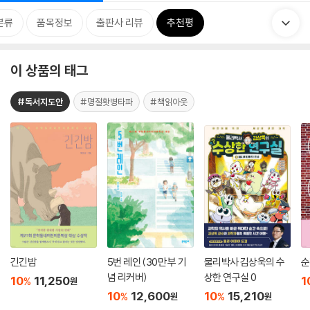
분류
품목정보
출판사 리뷰
추천평
이 상품의 태그
#독서지도안
#명절홧병타파
#책읽아웃
긴긴밤
5번 레인 (30만 부 기
물리박사 김상욱의 수
순
념 리커버)
상한 연구실 0
10
11,250
1
%
원
10
12,600
10
15,210
%
%
원
원