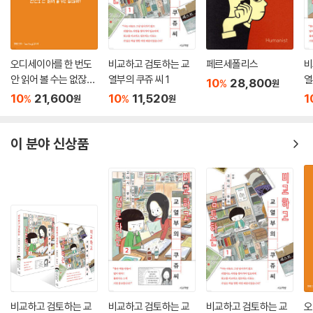
평등한 부부도 절대 평등할 수 없다
페미니즘은 전 세계적인 흐름이고, 바람직한 변화이다. 세상은 성평등 사
회를 위해 한 걸음씩 나아가고 있지만 부부 사이만큼은 그 변화 속도가 매
우 더디다. 『평등은 개뿔』은 1989년 결혼해 30년을 함께 살며 두 사람이
오디세이아를 한 번도
비교하고 검토하는 교
페르세폴리스
비
겪거나 주변에서 일어난 일을 다룬 만화인데, 신혼 초 이들이 겪은 갈등과
안 읽어 볼 수는 없잖
열부의 쿠쥬 씨 1
열
10
28,800
%
원
주변 상황은 여전히 많은 부부에게 현재 진행형이다. 그만큼 우리 사회는
아!
10
21,600
10
11,520
1
%
%
원
원
여전히 가부장적인 문화 아래 있으며, 가족 관계는 시대착오적일 정도로
과거의 고정관념에 사로잡혀 있다. 그러니 아무리 평등을 지향하는 파트너
끼리일지라도 “평등은 개뿔!”이라는 소리가 나올 수밖에 없다. 자기 캐릭
이 분야 신상품
터와 만화 분량을 책임지며 글과 그림을 모두 공동 작업한 신혜원 이은홍
부부는 「작가의 말」을 통해 이렇게 말한다. “자라는 세대는 기성세대로부
터 배운다. 평등한 세상에서 자란 아이들은 자연스레 모두가 평등하고 존
중받는 사회를 위해 노력할 것이다. 약자를 위해 조금 더 나아가려 애쓸 것
이다.”라고. 부부에게 더 많은 평등이 필요한 이유이다.
비교하고 검토하는 교
비교하고 검토하는 교
비교하고 검토하는 교
오