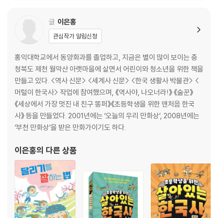
글
이은홍
관심작가 알림신청
홍익대학교에서 동양화과를 졸업하고, 지금은 별이 많이 보이는 충
청북도 제천 월악산 아랫마을에 살면서 어린이와 청소년을 위한 책을
만들고 있다. <역사 신문> <세계사 신문> <한국 생활사 박물관> <
머털이 한국사> 작업에 참여했으며, 《역사야, 나오너라!》 《술꾼》
《세상에서 가장 멋진 내 친구 똥퍼》《초등학생을 위한 맨처음 한국
사》 등을 만들었다. 2001년에는 ‘오늘의 우리 만화상’, 2008년에는
‘부천 만화상’을 받은 만화가이기도 하다.
이은홍
의 다른 상품