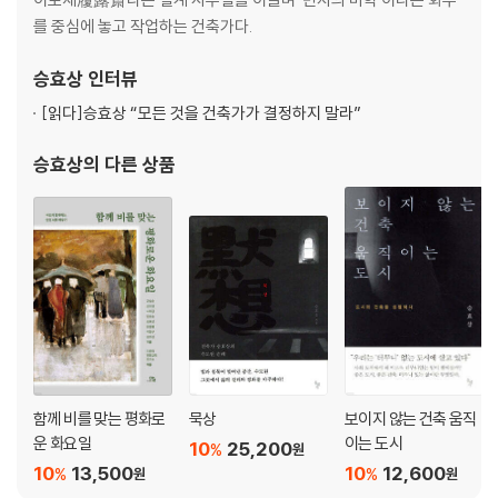
는 건축 풍경이 지닌 뜻과 가치를 전하고자 한다.
를 중심에 놓고 작업하는 건축가다.
ㆍ독락당 홀로 됨을 즐기는 고독의 집 169
승효상
인터뷰
ㆍ통도사 수행자를 위한 도시 183
[읽다]
승효상 “모든 것을 건축가가 결정하지 말라”
ㆍ만취헌 늦도록 푸르른 집 197
승효상
의 다른 상품
ㆍ구덕교회 부르심의 기적과 응답의 은총 211
ㆍ봉하마을 역사는 중단함으로 존재한다 227
대통령의 집 ─ 지붕 낮은 집 238
노무현 대통령 묘역 ─ 스스로 추방한 자들의 풍경 246
노무현 대통령 기념관 ─ 일어서는 땅 260
ㆍ명례성지 성서적 풍경 275
함께 비를 맞는 평화로
묵상
보이지 않는 건축 움직
운 화요일
이는 도시
ㆍ성 베네딕도회 왜관 수도원 너희는 이제 평화하라 291
10
25,200
%
원
피정센터 ─ 경계 위의 집 302
10
13,500
10
12,600
%
%
원
원
마오로관 ─ 현대의 유적 328