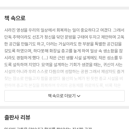
책 속으로
사라진 영성을 우리의 일상에서 회복하는 일이 중요하다고 여겼다. 그래서
단독 주택이라도 선조가 정신을 닦던 문방을 구태여 두자고 제안하며 고독
한 공간을 만들기도 하고, 더러는 거실이라도 한 부분을 특별한 공간감을
갖도록 하였으며, 하다못해 화장실 층고를 높게 하여 일상 속 생소함을 잠
시라도 경험하게 했다. (…) 작은 근린 생활 시설 설계에도 작은 성소를 두
도록 설득하며 지었다. 묘역을 설계하는 기회가 생겼을 때는, 귀신이 사는
시설이 아니라 우리 스스로 다듬으며 성찰하는 공원 그래서 제삼자도 즐겨
찾는 장소로 만들고자 힘을 쏟았다. 물신의 노예가 된 듯한 종교 시설을 비
판하며 종교적 본질을 회복하여 우리의 공동체를 위로하도록, 비록 작은
규모의 교회당 설계라도 집착하며 임했다.
책 속으로 더보기
--- 「서문」 중에서
땅 위로 솟아서 하늘의 도움으로 스스로 형상을 짓는 나무야말로 정주하여
출판사 리뷰
짓는 존재이며 사유까지 하는 듯하다고, 나는 느끼는 것이다. 그리고 그런
나무가 잘 거주하도록 가꾸는 일은 마치 불멸의 존재가 하는 일 같아, 수목