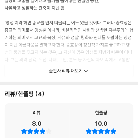
일상의 고통을 덜어내고 활기를 불어넣는 진실한 공간,
원은 늘 나에게 경외의 영역이었다. 나는 이 수목원을 그냥 좋은 식물을 보
사유하고 성찰하는 건축이 지닌 힘
여주는 장소가 아니라 현대인이 잃어버린 듯한 사유와 명상을 회복하기 위
한 장소로 만들자고 말을 꺼냈는데, 그는 그 자리에서 수목원 이름을 ‘사유
‘영성’이라 하면 종교를 먼저 떠올리는 이도 있을 것이다. 그러나 승효상은
원’이라 정하고 말았다.
종교적 의미로서 영성뿐 아니라, 비윤리적인 사회와 천박한 자본주의에 항
--- 「사유원」 중에서
거하는 의미로서 고요와 묵상, 사유와 성찰, 평화와 연대를 포괄하는 영성
이 지닌 아름다움을 말하고자 한다. 승효상이 정신적 가치를 궁구하고 영
세속적이고 장식적인 공간이 아니라 가장 단순한 형태, 진정성으로 가득
성의 풍경을 짓고자 하는 것은, 그 자신이 맑은 영성을 지녔기 때문이 아니
찬 모습이 교회당 건축의 진실이며 목표가 되어야 한다. 프랑스 시인 폴 발
다. 그는 외려 탐욕, 위선, 나태, 교만, 분노 등 자신의 과오 속에서 고통받
레리는 명료한 것만큼 신비로운 게 없다고 했다. 명료하고 단순한 공간, 진
으며 괴로워한다고 고백한다. 번민과 숙고를 끝없이 거듭하기에, 더 절박
출판사 리뷰 더보기
리 속에서 자유하고자 하는 이들의 집, 바로 교회와 교회 건축의 본질이라
하게 영성을 찾을 수밖에 없다고 말한다. 영성을 향한 승효상의 여정에 공
고 여기는 것이다.
감할 수 있는 이유다. 현대인은 숙명처럼 찾아드는 걱정과 근심 때문에, 대
--- 「하양 무학로교회」 중에서
개 불안과 미움을 안고 산다. 이 고통을 덜어낼 수 있다면, 사유하고 성찰하
리뷰/한줄평
4
는 건축 풍경에, 영성의 장소에 시간을 내어 머무를 만하지 않을까.
우리가 지금 민주주의의 시대에 산다면, 우리가 사는 건축과 도시 모두 이
런 다중심 공간의 구조로 이루어지는 게 옳지 않을까. (…) 조선 시대 중종
『솔스케이프』에서 승효상이 다루는 주요 장소는 모두 국내다. 아울러 승효
리뷰
한줄평
때 성리학의 거두 회재 이언적이 정쟁에서 밀려난 후 낙향하여 지은 이 집
상에게 설계를 의뢰한 건축의 위치가 대부분 무리하지 않고 동선을 이을
8.0
10.0
은, 빌라 로툰다와 거의 같은 시대에 이 땅에 지은 건축이다. (…) 여기 독락
수 있는 곳이어서 경로를 짜기에 수월하고 현실적이다. 게다가 지은이가
당의 건축은 건물로 존재하는 게 아니었다. 건물은 마당을 이루는 한낱 도
동선과 숙박도 자유로이 정할 수 있도록 가이드하고 있어, 잠시 일상에서