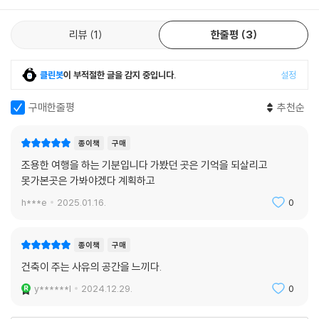
따른다고 정기용 선생은 기뻐했다. 좋은 건축은 좋은 건축가가 만들지만,
드는 까닭일까. 간명한 공간이 주는 파장에 한층 강렬하게 설득되고 감응
좋은 건축가는 좋은 건축주가 만드는 법이다.
하게 된다. 150여 장의 도판을 포함한 이 책의 본문이 오직 흑과 백의 조화
리뷰
1
한줄평
3
--- 「대통령의 집」 중에서
로만 이루어진 것도 한 맥락에 있다. 책에서 마주하는 건축 풍경은 흑백이
기에 더욱 진실한 공간으로 다가온다. 장소가 지닌 의미도 한결 깊어진다.
무덤은, 죽은 자를 기억하며 남은 자인 우리를 성찰하는 게 그 본령의 기능
클린봇
이 부적절한 글을 감지 중입니다.
설정
승효상이 전하는 건축 풍경을 좇다가 어느새 건축가와 같은 마음이 될 것
이며 진실인 게다. 다시 말하면 무덤은 결국 우리, 산 자를 위한 시설이며
이다. 이 책은 승효상 사유의 근거이자, 믿음의 증명이다.
구매한줄평
추천순
그렇게 조성하는 게 옳다고 여겼다. (…) 다시 말하면, 삶과 죽음이 만나는
공간, 그렇게 매개하고자 늘 비어있는 광장의 공간. 그 월대의 광장을 여기
건축가를 이끈 영성의 건축 풍경,
에 만들어야 했다. (…) 길을 거닐거나 머물면서 바닥에 새겨진 글들을 읽
종이책
구매
독자의 발걸음으로 직접 새길 영성의 지도
기도 하고, 물길을 건너며 부엉이바위를 응시하고, 또는 그 거친 들판에 홀
조용한 여행을 하는 기분입니다 가봤던 곳은 기억을 되살리고
로 서서 망연자실하기도 하는 모습, 틀림없이 스스로 위안하며 성찰하는
못가본곳은 가봐야겠다 계획하고
군위 사유원, 하양 무학로교회, 경주 독락당, 양산 통도사와 만취헌, 부산
풍경이다.
구덕교회, 김해 봉하마을, 밀양 명례성지, 칠곡 성 베네딕도회 왜관 수도
h***e
2025.01.16.
0
--- 「노무현 대통령 묘역」 중에서
원. 모두 이으면 400킬로미터에 가까운 여정이다. 마치 순례하듯 떠날 수
있는 이 길을 승효상은 ‘영성의 지도’라 이름한다. 『솔스케이프』는 세부적
왜관역 부근에 위치한 이 수도원은 수차례의 도시 계획으로 많은 땅이 잘
종이책
구매
으로 서른 곳에 이르는 건축을 소개하며, 크게는 아홉 장소로 구분할 수 있
려 나갔지만 현재에도 2만 평이 넘는 땅 위에 정통적 수도원에 요구되는 각
건축이 주는 사유의 공간을 느끼다.
다.
종 시설을 완벽히 갖춘 모습으로, 이른바 스스로 추방한 자들을 위한 마을
y******l
2024.12.29.
0
이며 평화가 가득한 곳이다. 피정센터의 설계를 의뢰받고 맨 처음 방문했
ㆍ사유원: 대구 군위에 있는 수목원이다. 건축가 승효상을 비롯해 알바로
을 때, 마치 중세 시대 유럽 지역에서 최대 세력을 자랑하던 프랑스 클뤼니