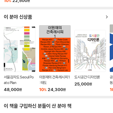
10
22,500
%
원
름 아래 유네스코 세계유산으로 등재된 절이다. 특별한 도시 조직과 같은
건축으로, 그 크기와 구성이 절묘한 공간이다.
이 분야 신상품
ㆍ만취헌: 역시 양산에 있으며, 19대 대통령 문재인의 사저다. ‘더디게 자
라는 시냇가의 소나무, 울창하게 늦도록 푸르름을 머금는다’라는 의미의
당호에는 퇴임 후 평화하며 살라는 건축가의 바람이 담겼다.
ㆍ구덕교회: 부산에 있다. 지은이가 어린 시절을 보낸 장소로, 건축가로서
본바탕을 세운 건축적 체험을 되새기는 곳이다.
ㆍ봉하마을: 김해에 있으며, 연간 100만 명이 찾는 노무현 대통령 묘역으
로 잘 알려진 지역이다. ‘지붕 낮은 집’이라 부르는 노무현 대통령 생전 사
저는 고 정기용 건축가가 지었다. 좋은 건축가는 좋은 건축주가 만든다는
서울감자도 Seoul Po
이원재의 건축레시피 1
도시공간 디자인론
공
말을 곱씹게 하는 장소다. 노무현 대통령 기념관은 주변을 압도하는 것이
ato Plan
: 태도
동
25,000
원
아니라 경사진 광장의 풍경으로서 ‘일어서는 땅’을 표현하여 노무현의 정
48,000
10
24,300
1
%
원
원
신과 가치를 건축으로 받아내고자 했다. 노무현 대통령 묘역은 시민의 추
모 글을 새긴 판석이 지문처럼 덮여 있으며, 종묘의 월대처럼 죽은 자와 산
이 책을 구입하신 분들이 산 분야 책
자가 마주하는 성찰적 풍경을 형성한다.