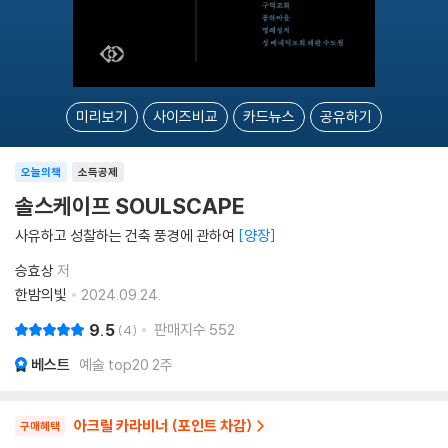
미리보기
사이즈비교
카드뉴스
공유하기
오늘의책
소득공제
솔스케이프 SOULSCAPE
사유하고 성찰하는 건축 풍경에 관하여
양장
승효상
저
한밤의빛
2024.09.24.
9.5
판매지수
552
4
베스트
예술 top20 2주
아크릴 카라비너 (포인트 차감)
구매혜택