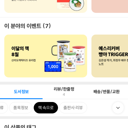
이 분야의 이벤트
7
리뷰/한줄평
도서정보
배송/반품/교환
4
류
품목정보
책 속으로
출판사 리뷰
이 상품의 태그