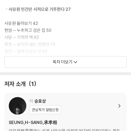
여겼다. 그래서 여행길에 나서 영성의 현장들, 수도원이나 묘역 등을 찾았
다. 건축을 할 때는 한 부분이라도 사유하고 성찰하는 장소로 만들고자 힘
ㆍ사유원 인간은 시적으로 거주한다 27
을 쏟았다. 그리하여 환대하는 일상과 치유하는 공동체를 되찾고자 했다.
그리고 건축가로 반세기를 지낸 지금, ‘솔스케이프’라는 주제를 붙잡고 영
사유원 둘러보기 42
성의 건축을 짓고자 하는 데 이르렀다. 『솔스케이프: 사유하고 성찰하는 건
현암 ─ 누추하고 검은 집 50
축 풍경에 관하여』는 승효상이 짓고, 만난 영성의 건축 풍경을 기록한 건축
사담 ─ 기억의 벽 62
에세이다. 군위 수목원 사유원부터 하양 무학로교회, 경주 독락당, 양산 통
명정 ─ 보이지 않는 전망대 70
도사와 만취헌, 부산 구덕교회, 김해 봉하마을, 밀양 명례성지, 칠곡 성 베
첨단 ─ 별에 오르는 단 82
네딕도회 왜관 수도원까지. 건축의 본질과 영성의 의미를 묻고 그 해답을
와사 ─ 폐허의 수도원 92
목차 더보기
찾아가는 약 400킬로미터의 여정이, 150여 장의 아름다운 흑백 도판과
조사 ─ 새들의 수도원 104
함께 제시된다.
고침정사 ─ 경계인을 위한 처소 112
소요헌 ─ 경계 없이 노니는 집 120
저자 소개
1
이 책은 승효상이 영성의 건축 풍경을 찾아 떠난 건축 순례기이자, 건축가
묵현과 내심낙원 ─ 침묵의 언덕 위, 마음의 평화 128
로서 정체성의 근간과 오래 숙고한 건축론을 밝히는 인문적 건축 에세이
소대 ─ 존재의 몸짓 134
다. 진부하고 습관적인 생활을 탈피하여 새로운 힘을 얻고자 길을 나서는
가가빈빈 ─ 풍경이 흐르는 집 138
저
승효상
독자에게는 독창적인 여행 안내서가, 책으로 여정을 대신하려는 이에게는
그 밖의 시설 144
관심작가 알림신청
일상을 벗어난 듯한 깊은 묵상과 사유의 시간을 선사하는 가이드가 될 것
이다. 좋은 건축은 어느 길, 어느 공간에서도 우리를 성찰하게 한다. 『솔스
ㆍ하양 무학로교회 진리 속에 자유하는 이들을 위한 처소 151
SEUNG,H-SANG,承孝相
케이프』는 물신주의에 순응하며 파편화된 현대 사회에, 사유하고 성찰하
다방 물볕 ─ 물에 내린 볕 164
이로재履露齋라는 설계 사무실을 이끌며 ‘빈자의 미학’이라는 화두