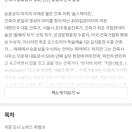
승효상이 마지막 과제로 붙든 건축 어휘 ‘솔스케이프’,
건축의 본질과 영성의 의미를 찾아 떠난 400킬로미터의 여정
대한민국 대표 건축가, 서울시 초대 총괄건축가, 건축가 최초 국립현대미
술관 ‘올해의 작가’ 선정 작가, 은관문화훈장 수훈자, 미국 건축가협회 명예
상 수상자, 아시아인 최초 오스트리아 학술예술 1급 십자훈장 수훈 건축
가…. 매체에서 승효상을 수식하는 언어는 화려하다. 하지만 그는 건축사
사무소 이로재 대표로서 50여 년째 실무 현장에 머무르며, 여전히 번민하
고 숙고하면서 집을 짓고 글을 짓는 건축가다. ‘빈자의 미학’, ‘지문(地文, L
andscript)’, ‘스스로 추방한 자들의 풍경’…. 건축가로서는 드물게 자신의
건축을 서술하는 명료한 건축 언어를 지니고 비교적 많은 책을 펴낸 이다.
그가 마지막 과제로 붙든 건축 어휘가 바로 ‘솔스케이프(Soulscape)’, 영
성의 풍경이다.
책소개 더보기
승효상을 오래 지켜본 독자라면 짐작할 것이다. 이미 ‘빈자의 미학’부터 그
의 건축 언어 밑바탕에는 ‘영성’에 관한 질문이 있었다. 스스로를 어떻게 가
목차
다듬으며 살 것인가. 영성에 관한 탐구는 전작 『묵상』에서 분명하고 깊어
졌다. 그는 물신주의에 맞서고자, 사라진 영성을 되찾는 일이 중요하다고
서문 도나 노비스 파쳄 6