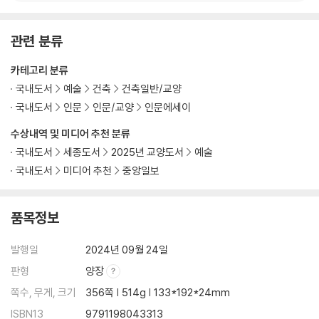
수도자 쉼터 ─ 환대의 공간 338
관련 분류
후기 우리는 그의 집이라 348
카테고리 분류
국내도서
예술
건축
건축일반/교양
국내도서
인문
인문/교양
인문에세이
수상내역 및 미디어 추천 분류
국내도서
세종도서
2025년 교양도서
예술
국내도서
미디어 추천
중앙일보
품목정보
발행일
2024년 09월 24일
판형
양장
쪽수, 무게, 크기
356쪽 | 514g | 133*192*24mm
ISBN13
9791198043313