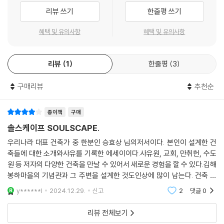
구이며, 각기 다른 마당은 서로 독립된 세계다.
벗어나 정주하고 싶을 때 자신의 여건에 맞추어 떠날 수 있다. 또한 책에서
리뷰 쓰기
한줄평 쓰기
--- 「독락당」 중에서
다루는 장소는 수목원, 옛집, 묘역, 주택을 비롯해 성지, 성소, 교회와 성당,
수도원, 절 등의 종교 건축까지 다양하다. 승효상은 일상에 지친 우리가 손
혜택 및 유의사항
혜택 및 유의사항
통도사의 북쪽 산 너머에 있는 평산마을이 끝나는 곳에 다소곳이 솟은 언
쉽게 찾을 만한 곳을 다채롭게 제시하는 한편, 어디서든 마음만 먹으면 명
덕 위가 집터였다. 건축가에게는, 설계를 할 목적으로 땅을 처음 방문하는
상과 사유가 가능함을 보여준다. 책에서 소개하는 장소는 각각 개성적이고
것이 너무도 설레는 일이다. 특히, 모든 건축의 해답이 땅에 있다고 믿는 나
리뷰
1
한줄평
3
특별하게 자리하지만, 일상에서 벗어난 경험을 통해 다시 일상적 삶으로
에게는 더욱 그렇다. 주어진 땅을 처음 만나는 순간 그 땅에서 건축 설계의
나아갈 힘을 주는 성찰적 풍경이라는 점에서 같은 범주에 놓인다. 『솔스케
실마리를 발견해야 하고, 그 실마리가 파편화되지 않도록 땅의 세밀한 이
구매리뷰
추천순
이프』는 스펙터클한 장면을 연출하는 건축보다, 빛과 어둠의 변주만으로
야기를 들어야 하는 심각한 시간이다. 그래서 새로운 땅에 가기 전 깨끗이
명상을 일으키는 건축이 더 큰 활기를 불어넣을 수 있음을 보여준다. 사유
몸을 씻는 습관이 생기기도 했다.
하고 성찰하는 건축 풍경이 지닌 깊은 서사를 따라가다 보면, 번잡함을 벗
종이책
구매
--- 「만취헌」 중에서
어나 고요하고 단단하게 내면에 집중하는 마음을 마주할 수 있다.
솔스케이프 SOULSCAPE.
우리나라 대표 건축가 중 한분인 승효상 님의저서이다. 본인이 설계한 건
정기용 선생은 척박한 건축 환경을 지닌 땅에서 바른 건축가의 자세를 지
“건축은 목적이 아니라 수단이다. 우리 삶의 배경이 되도록 단순하게 하고
축들에 대한 소개와사유를 기록한 에세이이다.사유원, 교회, 만취헌, 수도
키며 그 지평을 넓혔다. 우리 사회에 드물었던, 소위 인문적 건축가의 전형
침묵해야 한다.” 건축이 부동산으로 치환되고 돈으로 환산되는 시대에도,
원 등 저자의 다양한 건축을 만날 수 있어서 새로운 경험을 할 수 있다.김해
이었다. 또한 험하고 낮은 곳에서 일상을 사는 이들, 소외된 이들의 행복을
승효상은 건축이 지닌 힘을 믿고 건축에 스민 사유의 힘을 믿는다. 좋은 건
봉하마을의 기념관과 그 주변을 설계한 것도인상에 많이 남는다. 건축 풍
만드는 데 누구보다 더 골몰한 사회적 건축가였으니, 기득권에 안주하며
축이, 좋은 삶을 만들기 때문이다. 『솔스케이프』에 새긴 여정을 따라 걷다
경을 찾아 그곳을 순례하며 느끼는 감정을통해 스스로 사유하는 계기를 만
y******l
2024.12.29.
신고
2
댓글
0
희희낙락하는 우리에겐 그의 삶 모두가 철저한 아웃사이더였다. 그래서 또
보면, 지은이와 같은 믿음을 품게 된다. 물론 승효상의 건축과 말은 상대를
들 수 있다.
한 아웃사이더 기질이 풍부했던 노 대통령과 죽이 잘 맞았을 게다. 설계하
현혹할 만큼 화려하지 않다. 도리어 빛과 어둠, 노출콘크리트 정도만으로
리뷰 전체보기
는 동안 대통령도 적극적으로 의견을 개진하지만 결국은 건축가의 결정을
기꺼이 설명될 만큼 정직하고 명료하다. 진정성은 가장 단순한 형태에 깃