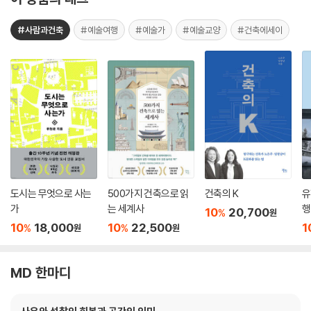
#사람과건축
#예술여행
#예술가
#예술교양
#건축에세이
도시는 무엇으로 사는
500가지 건축으로 읽
건축의 K
유
가
는 세계사
행
10
20,700
%
원
10
18,000
10
22,500
1
%
%
원
원
MD 한마디