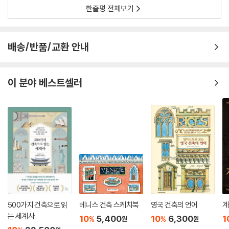
시자, 최욱 등이 짓고 조경가 정영선과 가와기시 마쓰노부 등이 꾸민 공간
수도원을 이 땅에서 보는 듯 혹은 생 갈렌 수도원의 도서관에서 발견된 수
한줄평 전체보기
으로 이미 많은 이가 관심을 지니고 방문하는 장소다. 배우 김지원과 김수
도원 도면의 실체를 보는 듯 큰 감동을 받았다. 이 땅에도 이런 시설이 있다
현이 주연한 드라마 〈눈물의 여왕〉에 등장하면서 새삼 더 주목받았다. 자연
니…. 무엇보다 소명을 받아 스스로를 이곳으로 추방하여 정진하는 100명
과 건축의 조화는 물론이고 장소가 주는 사유와 성찰의 의미를 되새기는
에 가까운 수도자들, 순명하는 그들의 삶을 보며 감사하고 감사했다. 이 세
배송/반품/교환 안내
곳이다. 침묵 속에 자연의 한 조각이 된 듯한 낯선 경험을 할 수 있는 ‘현암’,
상에 아직 희망이 있구나….
가설적 무대 장치처럼 만든 ‘사담’, 보이지 않는 전망대 ‘명정’, 저수조이지
--- 「성 베네딕도회 왜관 수도원」 중에서
만 별을 보는 장소처럼 건축한 ‘첨단’, 폐허의 수도원 ‘와사’, 새들의 수도원
이 분야 베스트셀러
‘조사’, 경계인을 위한 처소 ‘고침정사’, 최욱이 건축한 ‘가가빈빈’, 알바로 시
자가 건축한 ‘소요헌’과 ‘내심낙원’, ‘소대’ 등이 모두 사유원에 있는 건축이
다.
ㆍ하양 무학로교회: 하양 지역의 작은 교회다. 진리 속에 자유하고자 하는
이들의 집으로, 교회 건축의 본질을 엿볼 수 있는 곳이다.
ㆍ독락당: 경주에 있으며, 회재 이언적이 살던 옛집이다. 조선 시대 건축이
지만 마당을 주축으로 하는 다중심의 공간 구조를 지녀, 민주주의 시대에
더욱 유의미하게 다가오는 장소다.
500가지 건축으로 읽
베니스 건축 스케치북
영국 건축의 언어
계
는 세계사
10
5,400
10
6,300
1
%
%
원
원
ㆍ통도사: 양산에 있는 통도사는 삼보사찰 가운데 하나이며, ‘산사’라는 이