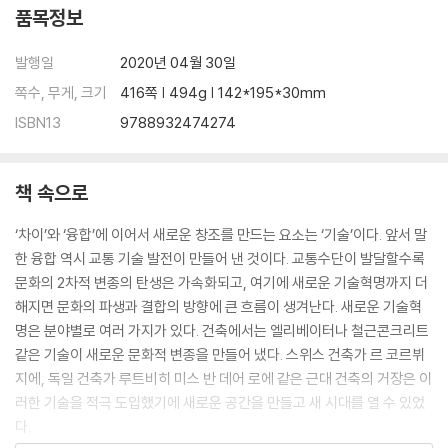
품목정보
동양을 닮아 가는 서양의 공간
미스 반 데어 로에와 동양
발행일
2020년 04월 30일
미스 반 데어 로에 제1기. 벽돌 시골집, 1924년: 절반의 성공
쪽수, 무게, 크기
416쪽 | 494g | 142*195*30mm
미스 반 데어 로에 제2기. 바르셀로나 파빌리온, 1929년: 기둥으로 만든
처마
ISBN13
9788932474274
미스 반 데어 로에 제3기. 허블 하우스, 1935년: 짬짜면 같은 주택
미스 반 데어 로에 제4기. 판스워스 하우스, 1946년: 철과 유리로 만든 한
책 속으로
옥
르 코르뷔지에 근대 건축의 5원칙과 동양 건축의 공통점
‘차이’와 ‘융합’에 이어서 새로운 창조를 만드는 요소는 ‘기술’이다. 앞서 말
르 코르뷔지에 제1기. 빌라 바크레송, 1922년: 서양 전통의 계승
한 융합 역시 교통 기술 발전이 만들어 낸 것이다. 교통수단이 발달할수록
르 코르뷔지에 제2기. 빌라 사보아, 1929년 : 기하학의 잔재
문화의 2차적 변종의 탄생은 가속화되고, 여기에 새로운 기술혁명까지 더
르 코르뷔지에 제3기. 밀 오너스 빌딩, 1954년: 자유곡선 평면의 등장
해지면 문화의 파생과 결합의 방향에 큰 흐름이 생겨난다. 새로운 기술혁
르 코르뷔지에 제4기. 카펜터 센터, 1961년: 사각형을 깨뜨리다
명은 분야별로 여러 가지가 있다. 건축에서는 엘리베이터나 철근콘크리트
두 거장이 새로운 생각을 만든 방식: 기술 × 다른 문화
같은 기술이 새로운 문화적 변종을 만들어 냈다. 스위스 건축가 르 코르뷔
지에, 독일 건축가 루트비히 미스 반 데어 로에 같은 근대 건축의 거장은 이
7장. 공간의 이종 교배 2세대
러한 기술을 적극 도입했기에 새로운 공간을 만들고 새 시대를 열 수 있었
다.
기하학 × 도가 사상 × 유대 민족 문화 = 루이스 칸