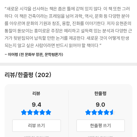
류’ 같은 일종의 중국풍이라고 할 수 있는 ‘시누아즈리’라는 현상이 나타났
너지와 돈이 들어가는 일이다 보니 많은 사람의 지혜를 모아야 하고, 크게
“새로운 시각을 선사하는 책은 좁은 틀에 갇혀 있지 않다. 이 책 또한 그러
다.
9장. 가상 신대륙의 시대
는 사회적 동의가 있어야 만들어질 수 있다. 그렇기 때문에 공간이 구축되
하다. 이 책은 건축이라는 프레임을 넘어 과학, 역사, 문화 등 다양한 분야
--- p.179
는 형식과 모양을 보면 만든 사람의 생각과 문화를 비춰 볼 수 있다. 따라서
를 아우르며 문화의 기원과 창조, 융합, 진화를 이야기한다. 저자 유현준의
신대륙을 만들다
그 공간을 분석하고 이해하면 사람과 문화를 이해할 수 있다. 저자는 서로
통찰이 돋보이는 흥미로운 주장은 예리하고 설득력 있는 분석과 다양한 근
칸은 침묵하는 동양의 보이드 공간을 서양의 기하학적인 틀에 성공적으로
가상공간 부동산 회사, 삼성전자
다른 생각이 어떠한 과정을 통해서 융합되고 어떻게 새로운 생각이 만들어
거가 뒷받침되어 납득할 만한 논거를 제공한다. 새로운 것이 어떻게 탄생
맞춰 넣은 건축가다. 루이스 칸은 20세기 후반 최고의 건축가로 추앙받는
온라인과 오프라인이 융합하는 시대
지는지 공간을 중심으로 추리해 나가며 뛰어난 관찰력과 통찰력으로 서로
되는지 알고 싶은 사람이라면 반드시 읽어야 할 책이다.”
다. 그가 그렇게 창조적인 작업을 할 수 있었던 것은 다양한 문화를 수용 하
현대자동차와 도요타가 꿈꾸는 다른 미래
다른 문화의 관계와 창조에 얽힌 비밀을 재해석했다.
고 융합하는 능력에 있다. 코르뷔지에와 미스가 서양 건축가로서 근 대의
- 이어령 (전 문화부 장관, 문학평론가)
을지로 속 런던 킹스크로스 9와 4분의 3 플랫폼
새로운 기술에 동양의 문화 유전자를 융합하는 능력을 보여 주었다면, 루
두 번째 지구 온난화
앞서 언급했듯 지리적·기후적인 특징은 각 지역의 문화적 특징을 만든다.
이스 칸은 현대식 건축 기술을 사용하면서도 동시에 서양 전통 건축, 도가
코로나19가 바꾸는 권력 구조
예를 들어 연강수량이 1천 밀리미터 이상이면 벼농사를, 그 이하면 밀 농사
리뷰/한줄평
202
사상, 유대 민족 문화까지 자신이 접할 수 있는 모든 문화적 유전자를 섞어
를 짓는데 이 두 품종은 농사법이 다르다. 비가 많이 오는 지역에서 하는 벼
서 융합시킨 건축가였다. 특히 20세기 전반을 거치면서 사라졌던 서양의
닫는 글: 변하는 것과 변하지 않는 것
농사는 홍수나 가뭄의 피해를 막기 위해 저수지, 보, 물길 등을 만드는 토목
전통 문화 유전자를 복원하여 사용한 점은 그 의 독특한 성취다. 솔로몬의
리뷰
한줄평
공사가 필요했다. 반면 밀 농사는 개인이 씨를 뿌리면 되고 물에 관련된 대
문양 역시 오랜 과거의 문화 유전자다. 미스나 코르뷔지에가 한 융합은 공
주
형 토목 공사도 필요 없다. 벼농사는 여러 명이 힘을 합쳐서 해야 했기 때문
9.4
9.0
간적으로 멀리 떨어진 곳의 문화 유전자를 빌려 쓰는 ‘공간을 뛰어넘는 융
이미지 출처
에 벼농사 지역의 사람들은 집단의식이 강하고, 혼자 일하는 밀 농사 지역
합 능력’이라면, 루이스 칸은 다른 시간대에 존재하는 문화 유전자를 도입
은 개인주의가 강하게 나타나게 됐다. 이러한 문화적 특징의 차이는 알파
하는 ‘시간을 뛰어넘는 융합 능력’이라고 할 수 있다. 그의 ‘시간을 초월한
벳과 한자 같은 문자나, 체스와 바둑 같은 게임 문화에도 나타난다.
리뷰 쓰기
한줄평 쓰기
융합 능력’이 칸을 위대한 건축가로 만든 것이다.
--- p.293~294