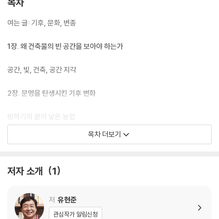
목차
여는 글: 기후, 문화, 변종
1장. 왜 건축물의 빈 공간을 보아야 하는가
공간, 빛, 건축, 공간 지각
2장. 문명을 탄생시킨 기후 변화
빙하기의 끝이 낳은 농업
에덴동산에서 쫓겨난 아담
목차 더보기
왜 메소포타미아에서 최초의 문명이 발생했는가
첫 도시가 만들어지는 데 왜 6000년이나 걸렸을까
같은 시대, 다른 지역에서 태어난 거인들
저자 소개
1
왜 아테네보다 시안이 더 멀까
3장. 농업이 만든 두 개의 세계
저
유현준
관심작가 알림신청