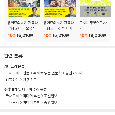
강수량이 낳은 두 자녀
같은 생각 다른 표현: 그림과 건축
개미 같은 동양, 벌 같은 서양
남북으로 흐르는 나일강 vs 동서로 흐르는 황하
유현준의 세계 건축 대
유현준의 세계 건축 대
도시는 무엇으로 사는
불교 사찰 ‘불국사’에 숨은 기하학과 도교 사상
모험 5 한국 : 불국사와
모험 4 미국 : 엠파이어
가
신비의 동굴
스테이트 빌딩 대소동
10
15,210
10
15,210
10
18,000
%
%
%
원
원
원
5장. 도자기는 어떻게 서양의 문화를 바꾸었는가
삼각돛이 만든 공간적 혁명
관련 분류
유럽을 바꾼 도자기
번역서의 수입
카테고리 분류
조경에서 시작된 서양 공간의 변화
국내도서
인문
주제로 읽는 인문학
공간 / 도시
3인칭 시점에서 1인칭 시점으로
선물하기
친구 선물
직선에서 곡선으로
수상내역 및 미디어 추천 분류
콜더의 모빌 속에 숨겨진 동양적 가치
국내도서
미디어 추천
조선일보
프랭크 로이드 라이트와 동양
국내도서
미디어 추천
중앙일보
6장. 동양의 공간을 닮아 가는 서양의 공간