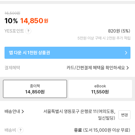
16,500
원
10
14,850
YES포인트
820원 (5%)
5만원 이상 구매 시 2천원 추가 적립
앱 다운 시 1천원 상품권
결제혜택
카드/간편결제 혜택을 확인하세요
종이책
eBook
14,850
원
11,550
원
배송안내
서울특별시 영등포구 은행로 11(여의도동,
변경
일신빌딩)
배송비
유료
(도서 15,000원 이상 무료)