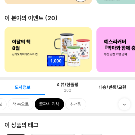
이 분야의 이벤트
20
리뷰/한줄평
도서정보
배송/반품/교환
202
보
책 속으로
출판사 리뷰
추천평
이 상품의 태그