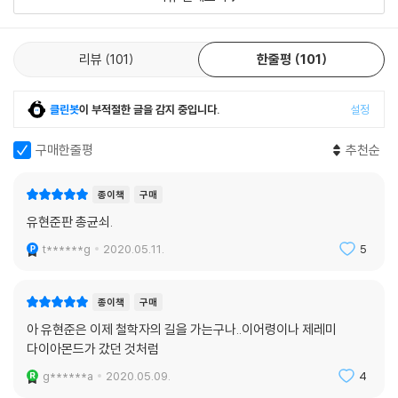
리뷰
101
한줄평
101
클린봇
이 부적절한 글을 감지 중입니다.
설정
구매한줄평
추천순
종이책
구매
유현준판 총균쇠.
t******g
2020.05.11.
5
종이책
구매
아 유현준은 이제 철학자의 길을 가는구나..이어령이나 제레미
다이아몬드가 갔던 것처럼
g******a
2020.05.09.
4