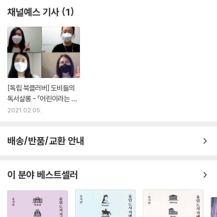
채널예스 기사
1
[독립 북클러버] 도비들의
독서살롱 - 『어린이라는 세
계』 외
2021.02.05.
배송/반품/교환 안내
이 분야 베스트셀러