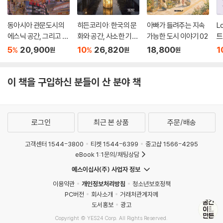
동아시아 관문도시의
히든코리아: 한국의 문
아빠가 들려주는 지속
L
에스닉 공간, 그리고 공
화와 공간, 사소한 기적
가능한 도시 이야기 02
트
존의 조건
들
5
20,900
10
26,820
18,800
1
%
%
원
원
원
이 책을 구입하신 분들이 산 분야 책
로그인
최근 본 상품
주문/배송
고객센터 1544-3800
티켓 1544-6399
중고샵 1566-4295
eBook 1:1문의/채팅상담
예스이십사(주) 사업자 정보
이용약관
개인정보처리방침
청소년보호정책
PC버전
회사소개
거래처관계자께
도서홍보
광고
Copyright © YES24 Corp. All Rights Reserved.