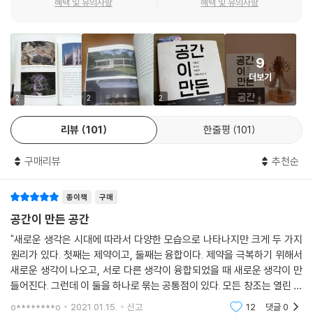
강수량이라는 기후적 차이는 건축 디자인의 차이도 만들었다. 강수량은 땅
혜택 및 유의사항
혜택 및 유의사항
의 단단한 정도를 결정한다. 비가 적게 오는 서양의 땅은 단단하다. 그래서
서양인들은 돌이나 벽돌 같은 무겁지만 단단한 건축 재료를 이용해서 벽으
로 지붕을 받치는 벽 중심의 건축을 했다. 반면 비가 많이 오는 동양은 장마
9
철에 땅이 물러지기 때문에 무거운 재료로 만든 벽은 쓰러진다. 따라서 가
더보기
벼운 건축 재료인 나무를 사용했고, 목재가 물에 젖으면 썩어서 무너질 수
2
2
2
있기에 땅과 만나는 부분에는 방수 재료인 돌을 사용하여 주춧돌을 놓고
그 위에 나무 기둥을 세웠다. 그리고 나무 기둥이 비에 젖지 않도록 처마를
리뷰
101
한줄평
101
길게 뽑아서 비를 막고, 지붕의 경사를 급하게 만들어 빗물이 잘 흐르게 했
다. 이렇게 동양 건축은 기둥 중심의 건축을 하게 되었다.
구매리뷰
추천순
동양과 서양에는 자연스럽게 다른 문화가 형성됐는데, 교통의 발달로 서로
종이책
구매
교류하게 되면서 서로 다른 문화를 융합시킨 새로운 문화가 탄생했다. 프
공간이 만든 공간
랭크 로이드 라이트, 미스 반 데어 로에, 르 코르뷔지에 등 건축의 거장들도
동양의 ‘기둥 중심’의 건축을 받아들여 새로운 건축물을 만들었다. 벽 중심
"새로운 생각은 시대에 따라서 다양한 모습으로 나타나지만 크게 두 가지
의 건축은 내외부가 완전히 나뉠 수밖에 없는 구조지만, 기둥 중심의 건축
원리가 있다. 첫째는 제약이고, 둘째는 융합이다. 제약을 극복하기 위해서
새로운 생각이 나오고, 서로 다른 생각이 융합되었을 때 새로운 생각이 만
물은 벽이 없고 지붕만 있는 내외부의 경계가 모호한 공간이 있다. 정자나
들어진다. 그런데 이 둘을 하나로 묶는 공통점이 있다. 모든 창조는 열린 마
툇마루 같은 공간이 그러한데 현재의 ‘데크(테라스)’가 그런 공간으로, 집
음을 가진 사람에 의해서 만들어졌다는 점이다. 변화와 새로움을 거부했던
의 선택이나 잠시 머물기 위한 카페 선택의 중요한 요소가 되고 있다. 그런
o********o
2021.01.15.
신고
12
댓글
0