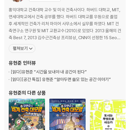
벼농사냐 밀 농사냐
차, 버스, 철길 중 둘을 묶는다면
홍익대학교 건축대학 교수 및 미국 건축사이다. 하버드 대학교, MIT,
강수량이 결정한 건축 공간의 특징
연세대학교에서 건축 공부를 했다. 하버드 대학교를 우등으로 졸업
동양은 왜 풍수지리를 중요하게 생각하는가
후 세계적인 건축가 리처 마이어 사무소에서 실무를 하였다. MIT 건
단청의 색깔이 보여 주는 것
축연구소 연구원 및 MIT 교환교수(2010)로 있었다. 2013 올해의 건
서양의 절대적 사고방식
축 Best 7, 2013 김수근건축상 프리뷰상, CNN이 선정한 15 Seou
문과생 소크라테스와 이과생 플라톤
l’s Architectural Wonders, 2010 건축문화공간대상 대통령상, 2
펼쳐보기
철학적 이성과 예수의 공통점
009 젊은 건축가상 등을 수상했으며, 국제 현상 설계에서 다섯 차례
동양의 상대적 사고방식
수상하였다. 2011 한국현대건축작가 16인 아시아전 요코하마 전시,
유현준
인터뷰
비움의 가치
2
[읽다]
유현준 “시간을 보내야 내 공간이 된다”
4장. 두 개의 다른 문화 유전자
[읽다]
[공간 특집] 유현준 “알아두면 쓸모 있는 공간 이야기”
알파벳 vs 한자
유현준
의 다른 상품
체스 vs 바둑
SPACE vs 空間
서양의 기하학적 빈 공간
서양 건축 속 빈 공간의 수학적 진화
양식의 진화가 없는 동양 건축