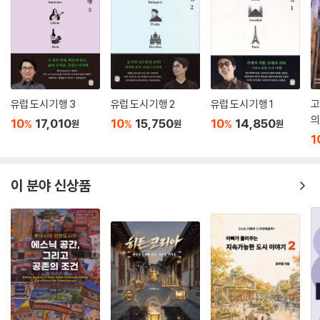
유럽 도시 기행 3
유럽 도시 기행 2
유럽 도시 기행 1
고
의
10
17,010
10
15,750
10
14,850
%
%
%
원
원
원
1
이 분야 신상품