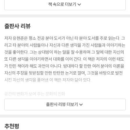
--- p.13
전통의 재해석
책 속으로 더보기
지혜의 왕 솔로몬의 그림자
동양의 도자기가 서양으로 대량 유입되면서 처음으로 영향을 받은 디자인
루이스 칸 안에 노자 있다
분야는 조경이다. 왜냐하면 수입된 도자기 표면에 보통 정원이 그려져 있
건축계의 『드래곤볼』: 안도 다다오
출판사 리뷰
었기 때문이다. 서양인들은 생전 처음 보는 우아한 곡선 지붕의 건축물을
서양의 기하학과 동양의 관계성의 융합
보고 흥미를 느꼈다. 그 충격은 마치 상자 같은 건물만 보면서 자라난 우리
물의 교회: 시간으로 공간을 만드는 법
저자 유현준은 평소 전공 분야 도서가 아닌 타 분야 도서를 주로 읽는다. 그
가 프랭크 게리의 ‘디즈니 콘서트홀’이나 동대문 ‘DDP’ 같은 곡면의 건축
바람의 교회: 관계 조절 장치
리고 타 분야의 사람들이나 자신과 다른 생각을 가진 사람들과 이야기하는
물을 보았을 때와 비슷한 충격이 아니었을까 추측된다. 기존 유럽의 건축
신체를 측량기로 만드는 건축
것을 좋아한다. 그는 상대방이 하는 말을 잘 수용하며 그 말에 대한 자신의
은 기하학적이고 직선의 경직된 모습인 반면, 도자기 속에 그려진 정자 건
서양 건물의 동양적 배치
또 다른 생각을 이야기하면서 대화를 이어 간다. 이 책은 저자의 이런 태도
축은 자유로운 곡선의 모습이었다.
가 만든 책이라 해도 과언이 아니다. 방대하다 할 만한 여러 분야의 이론을
8장. 학문 간 이종 교배의 시대
자신의 주장을 뒷받침할 만한 탄탄한 논거로 깔며, 그것을 바탕으로 발전
건축적으로 서양의 벽 중심의 건축과 달리 도자기 그림 속 건축물은 기둥
시킨 자신의 생각을 풀어낸 이 책은 저자와 닮아 있다.
과 지붕만 있는 정자가 그려져 있었다. 정원의 모습도 유럽의 정원은 직선
지리적 이종 교배의 종말
의 기하학적인 디자인이었다면 도자기 속에 보이는 동양의 정원은 자연 그
다른 분야와의 이종 교배
공간의 변화가 보여 주는 문화의 진화
대로를 옮겨 놓은 듯한 느낌의 바위와 나무들의 배치였다. 서양인들은 이
컴퓨터와의 이종 교배
출판사 리뷰 더보기
전에는 접해 본 적이 없는 새로운 정원과 건축물을 보고 동경하고 따라하
자동차와 IT의 도움으로 실현된 건축물
이 책은 건축을 중심으로 교류, 결합, 변종이 만들어 낸 문화의 진화를 이야
게 되었다. 영국인들이 정원에 정자처럼 생긴 파고라pergola를 짓고 중국
컴퓨터의 상상력
기한다. 각 지역마다 지리적·기후적인 환경 제약이나 특징이 있고, 인간의
차를 마시는 전통은 이때부터 생겨난 것이다. 이러한 동양 스타 일 따라 하
서로 닮아 가는 패션과 건축: 같은 언어의 세상
환경적 제약을 해결하려는 노력은 지역적 특성에 맞는 생활양식과 문화를
추천평
기는 정원에 그치지 않고 문화 전반적으로 영향을 미치게 되어 지금의 ‘한
인공지능과 건축
만들었다. 건축물은 그런 문화의 물리적 결정체다. 건축은 엄청나게 큰 에