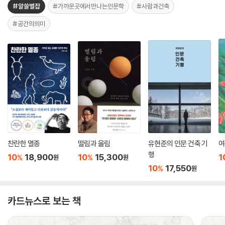
#알쓸별잡
#가까운곳에서만나는인문학
#사람과건축
#공간의의미
찬란한 멸종
떨림과 울림
유현준의 인문 건축 기
여
행
10
18,900
10
15,300
1
%
%
원
원
10
17,550
%
원
카드뉴스로 보는 책