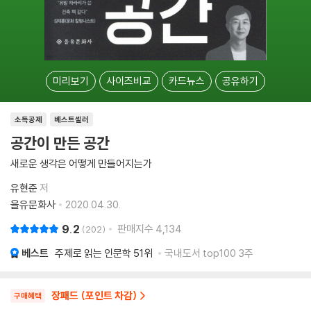
미리보기
사이즈비교
카드뉴스
공유하기
소득공제
베스트셀러
공간이 만든 공간
새로운 생각은 어떻게 만들어지는가
유현준
저
을유문화사
2020.04.30.
9.2
판매지수
4,134
202
베스트
주제로 읽는 인문학
51위
국내도서 top100 3주
장패드 (포인트 차감)
구매혜택