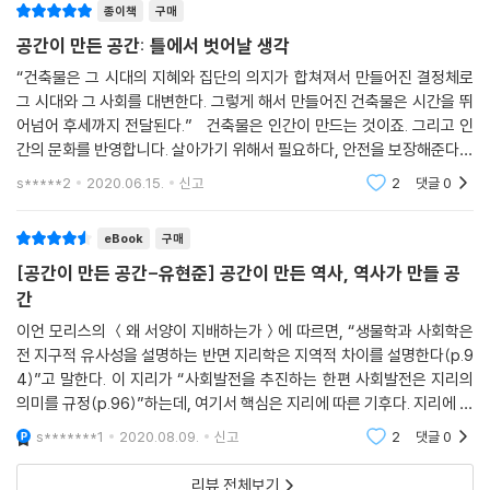
종이책
구매
웨어의 도움으로 자유 곡선형의 건축 디자인을 할 수 있게 되었지만, 그의
공간이 만든 공간: 틀에서 벗어날 생각
파격적인 디자인은 시공 기술이 받쳐 주지 못해 제대로 지어진 건축물이
거의 없다. 프랭크 게리는 그런 한계에서 벗어나 곡선으로 된 건축 디자인
“건축물은 그 시대의 지혜와 집단의 의지가 합쳐져서 만들어진 결정체로
을 실제 건축물로 만드는 데 성공한 건축가다. 그는 자동차나 비행기를 제
그 시대와 그 사회를 대변한다. 그렇게 해서 만들어진 건축물은 시간을 뛰
어넘어 후세까지 전달된다.” 건축물은 인간이 만드는 것이죠. 그리고 인
작하는 기술을 도입해 컴퓨터 안에서 그려진 형태를 재현하는 데 성공한
간의 문화를 반영합니다. 살아가기 위해서 필요하다, 안전을 보장해준다라
다.
는 표면의 이유를 지나 문화 이전의 기후와 환경이 나옵니다. 기후와 환경
s*****2
2020.06.15.
신고
2
댓글
0
이 변화하고
그렇게 기술 발달은 예전에는 구현할 수 없던 형태의 건축물을 세상에 선
보일 수 있게 해 줬다. 현재 우리는 SNS 속 가상공간이 실제 공간에 영향을
eBook
구매
주는 모습을 보며 살고 있다. 그렇다면 다가오는 미래에는 무엇이 우리 문
[공간이 만든 공간-유현준] 공간이 만든 역사, 역사가 만들 공
화와 공간에 영향을 줄까? 저자는 이제 디지털 기계와 아날로그 인간의 융
간
합이 있는 곳에 새로운 문화가 나타날 거라고 말하며, 기술에만 의존하면
이언 모리스의 ＜왜 서양이 지배하는가＞에 따르면, “생물학과 사회학은
다양성이 사라진다고 경고하면서 인간다움을 만들어 내야 한다고 강조한
전 지구적 유사성을 설명하는 반면 지리학은 지역적 차이를 설명한다(p.9
다. 그리고 이 시대에 우리에게 필요한 것은 갈등을 화합으로 이끌 수 있는
4)”고 말한다. 이 지리가 “사회발전을 추진하는 한편 사회발전은 지리의
새로운 생각이라고 말한다.
의미를 규정(p.96)”하는데, 여기서 핵심은 지리에 따른 기후다. 지리에 따
른 기후가 사회의 발전 정도를 규정했고, 이 발전 정도가 역으로 지리의 의
s*******1
2020.08.09.
신고
2
댓글
0
미를 변화시키
리뷰 전체보기