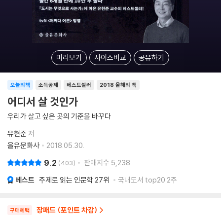
미리보기
사이즈비교
공유하기
오늘의책
소득공제
베스트셀러
2018 올해의 책
어디서 살 것인가
우리가 살고 싶은 곳의 기준을 바꾸다
유현준
저
을유문화사
2018.05.30.
9.2
판매지수
5,238
403
베스트
주제로 읽는 인문학
27위
국내도서 top20 2주
장패드 (포인트 차감)
구매혜택