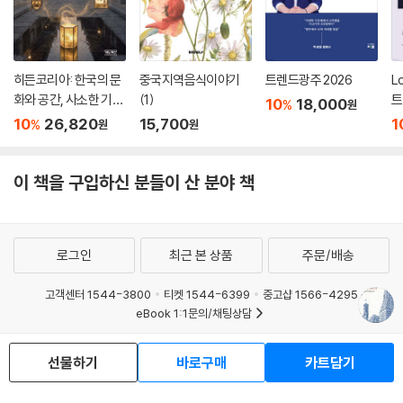
히든코리아: 한국의 문
중국지역음식이야기
트렌드광주 2026
L
화와 공간, 사소한 기적
(1)
트
10
18,000
%
원
들
10
26,820
15,700
1
%
원
원
이 책을 구입하신 분들이 산 분야 책
로그인
최근 본 상품
주문/배송
고객센터 1544-3800
티켓 1544-6399
중고샵 1566-4295
eBook 1:1문의/채팅상담
예스이십사(주) 사업자 정보
선물하기
바로구매
카트담기
이용약관
개인정보처리방침
청소년보호정책
PC버전
회사소개
거래처관계자께