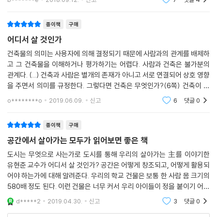
다른 사람들의 시선을 자원 삼아 권력을 조금씩 수집하는 것이다. 이 이야
괜찮은 것 같
기의 연장선상에서 아테네의 디오니소스 극장이 그리스 민주 사회에 끼친
종이책
구매
영향도 유추해 볼 수 있다. 관객들이 아래를 내려다보게 되어 있는 이 같은
어디서 살 것인가
원형극장이 있었다는 것은 국민 누구나 배우가 되면 시선 집중을 받을 수
있는 무대에 설 수 있었다는 말이다. 그 말은 국민 누구나 권력의 중심이 될
건축물의 의미는 사용자에 의해 결정되기 때문에 사람과의 관계를 배제하
수 있다는 것이다. 기존의 권력자들이 높은 곳에 올라가서 시선의 집중을
고 그 건축물을 이해하거나 평가하기는 어렵다. 사람과 건축은 불가분의
관계다. (...) 건축과 사람은 별개의 존재가 아니고 서로 연결되어 상호 영향
받았다면 관객이 아래를 내려다보게 되어 있는 디오니소스 극장에서는 그
을 주면서 의미를 규정한다. 그렇다면 건축은 무엇인가?(6쪽) 건축이 무
위치가 바뀐다. 왕이나 제사장이 아니라 일반 국민도 언제든지 시선 집중
엇인지에 대한 정답은 말하지 않는다. 그러나 저자가 지향하는 건축에 대
을 받을 수 있게 해 주고 평등한 권력의 공간 구조를 제공하는 디오니소스
o********o
2019.06.09.
신고
6
댓글
0
한 의미는 책의 끝
극장이 그리스 민주주의 사회를 완성시켰다고 할 수 있다. 그리고 우리는
이런 공간 구조를 참조해 21세기형 원형극장들을 만들어 나갈 수 있을 것
종이책
구매
이다(7장). 우리가 만들어 나가는 그 건축 공간들로 인해 우리 삶의 모습도
공간에서 살아가는 모두가 읽어보면 좋은 책
조금씩 바뀌어 갈 것이다.
도시는 무엇으로 사는가로 도시를 통해 우리의 살아가는 主를 이야기한
유현준 교수가 어디서 살 것인가? 공간은 어떻게 창조되고, 어떻게 활용되
어야 하는가에 대해 알려준다. 우리의 학교 건물은 보통 한 사람 몸 크기의
580배 정도 된다. 이런 건물은 너무 커서 우리 아이들이 정을 붙이기 어렵
다. 이런 건물은 일종의 ‘시설’로 느껴진다. 대부분의 인격 형성이 이루어지
d*****2
2019.04.30.
신고
3
댓글
0
는 시기의