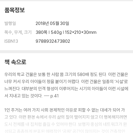
서울숲 다리 | 공원의 담을 없애자 | 숨바꼭질 공원 | 마을 도서관 | 강남을
품목정보
꿈꾸는 개발 | [블랙 팬서]의 메시지
발행일
2018년 05월 30일
11장 포켓몬고와 도시의 미래
보일러 빅뱅 | 인터넷 빅뱅 | 여행 vs 만화 | 물질에서 정보로 | 관계의 증폭
쪽수, 무게, 크기
380쪽 | 540g | 152*210*30mm
에 의한 창조 | 네트워크를 만드는 원시적 방법: 언어 | WWW | 텅 빈 도로
ISBN13
9788932473802
와 주차장 | 지하 농장과 도로 발전 | 새로운 엘리베이터 | 포켓몬고와 공간
의 경계 | 공유 경제 = (사회주의 × IT 기술) ÷ 자본주의 | 중추신경계의 완
성 | 유시민과 정재승
책 속으로
12장 공간의 발견
우리의 학교 건물은 보통 한 사람 몸 크기의 580배 정도 된다. 이런 건물은
벽 | 창문 | 기둥 | 지붕 | 길 | 다리 | 징검다리 | 다리 밑, 영원의 공간
너무 커서 우리 아이들이 정을 붙이기 어렵다. 이런 건물은 일종의 ‘시설’로
느껴진다. 대부분의 인격 형성이 이루어지는 시기의 아이들이 이런 시설에
맺는 글
서 지내고 있는 것이다. --- p.41
주
이미지 출처
1인 주거는 여러 가지 사회 경제적인 이유로 피할 수 없는 대세가 되어 가
고 있다. 이런 환경 속에서 우리 삶의 질이 떨어지지 않고 더 행복해지려면
도시 전체를 내 집처럼 즐길 수 있어야 한다. 보행자 중심의 네트워크가 완
성되고 촘촘하게 분포된 매력적인 ‘공짜’ 공간이 많아지는 것이 건축적인