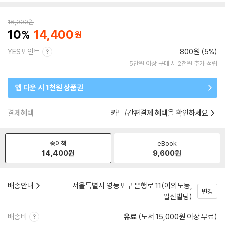
16,000
원
10
14,400
YES포인트
800원 (5%)
5만원 이상 구매 시 2천원 추가 적립
앱 다운 시 1천원 상품권
결제혜택
카드/간편결제 혜택을 확인하세요
종이책
eBook
14,400
원
9,600
원
배송안내
서울특별시 영등포구 은행로 11(여의도동,
변경
일신빌딩)
배송비
유료
(도서 15,000원 이상 무료)