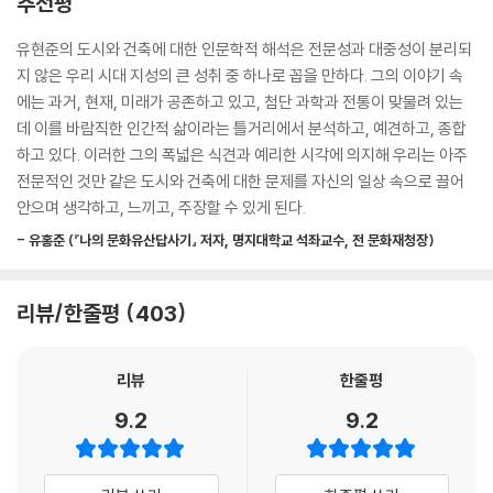
추천평
재건축되는 대형 아파트 단지 주변을 가다 보면 단지를 둘러싼 담장이 가
리 활발한 소통을 가능하게 하는 사옥의 형태인 ‘밥상머리 사옥’, 대형 쇼핑
장 크게 눈에 띈다. 톤유쿠크가 말하는 ‘성’을 보는 듯하다. 실제로 아파트
몰에는 항상 멀티플렉스 극장이 있는 이유, 힙합 가수가 후드티를 입는 것
유현준의 도시와 건축에 대한 인문학적 해석은 전문성과 대중성이 분리되
브랜드 이름에 ‘캐슬’이 들어가는 것도 있다. 이러한 벽을 세우고 성을 만드
과 사적 공간에 대한 갈증이 어떻게 연결되는지, 대형화와 고층화가 대세
지 않은 우리 시대 지성의 큰 성취 중 하나로 꼽을 만하다. 그의 이야기 속
는 것은 소통을 막는 것이고, 이는 곧 갈등의 씨앗이 된다. 우리는 우리의
인 도시에서 사람 중심의 공간인 골목길을 지킨다는 게 과연 가능한 일인
에는 과거, 현재, 미래가 공존하고 있고, 첨단 과학과 전통이 맞물려 있는
도시를 더욱 소통하게 만들어야 한다. 이웃 지역과 걷고 싶은 거리로 연결
지, 그리고 숨 가쁜 도심에서 벗어나 생각에 잠길 수 있는 대교 아래 공간
데 이를 바람직한 인간적 삶이라는 틀거리에서 분석하고, 예견하고, 종합
될 때 지역 간 경계는 모호해지고 격차는 줄어들 것이다. 소통을 늘리고 지
이야기까지.
하고 있다. 이러한 그의 폭넓은 식견과 예리한 시각에 의지해 우리는 아주
역의 개성을 찾아가면서 지역 편차와 상대적 박탈감을 줄이고 ‘우리의 도
건축물을 둘러보듯이 책의 구석구석을 유영하고 나면 우리는 자연스럽게
전문적인 것만 같은 도시와 건축에 대한 문제를 자신의 일상 속으로 끌어
시’라는 생각이 자리 잡게 되면 좋겠다.
우리 자신에 대한 질문으로 돌아올 것이다. “과연 내가 살고 싶은 곳은 어
안으며 생각하고, 느끼고, 주장할 수 있게 된다.
--- p.297~298
떤 곳일까?” 이 책을 통해 그 기준이 바뀔 수도 있고 혹은 더 단단해질 수도
- 유홍준 (『나의 문화유산답사기』 저자, 명지대학교 석좌교수, 전 문화재청장)
있겠지만 스스로 이 질문을 던지지 않을 수 없게 만드는 책이다.
“건축은 우리의 모습을 비춘다”
리뷰/한줄평
403
건축이 만드는 사회, 사회가 만드는 건축
리뷰
한줄평
우리 삶에 영향을 주는 많은 요소가 있지만 이 책은 단연 건축 공간에 대해
이야기한다. 이 책의 문을 여는 주제는 다름 아닌 아이들이 12년 동안 생활
9.2
9.2
하는 학교 이야기다(1장). 몇 십 년 동안 한결같이 상자 모양의 4~5층짜
리 건물과 대형 운동장을 유지하고 있는 우리 학교의 건축은 인격이 형성
되는 시기의 아이들이 생활하기에는 너무나 획일적이고 거대하다. 한국에