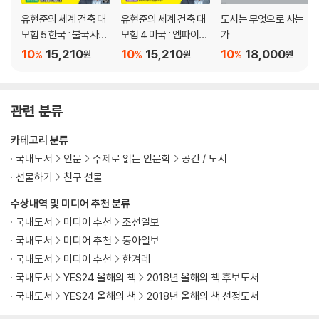
건축vs 문자 | 상가 교회는 실리콘밸리의 차고 창업 | 남녀공학과 교회 | 단
상 위의 사람은 왜 권위를 가지는가? | 그리스 민주 사회를 만든 극장 | 왜
유현준의 세계 건축 대
유현준의 세계 건축 대
도시는 무엇으로 사는
정치 집회는 광화문 광장에서 열리는가 | 권력은 좌우대칭에서 나온다 | 현
모험 5 한국 : 불국사와
모험 4 미국 : 엠파이어
가
신비의 동굴
스테이트 빌딩 대소동
대인이 SNS를 많이 하는 이유 | 높은 사람이라고 부르는 이유 | 권력을 창
10
15,210
10
15,210
10
18,000
%
%
%
원
원
원
출하는 계단 | 우리에게 제국이 없는 이유 | 엘리베이터가 죽인 계단
8장 위기와 발명이 만든 도시
관련 분류
현대 도시를 만든 백만장자 | 고층 건물의 아버지, 카네기와 오티스 | 전기
의 시대로 | 등유에서 휘발유로 | 조선업 불황과 건축 | 동굴부터 아파트까
카테고리 분류
지 | 왜 수메르인이 최초의 문명을 만들었는가 | 빙하기와 도시 | 기후와 건
국내도서
인문
주제로 읽는 인문학
공간 / 도시
축 재료와 건축양식 | 유리창 이야기 | 창문과 종이 | 창문세와 쇼윈도의 등
선물하기
친구 선물
장 |
수상내역 및 미디어 추천 분류
유리창의 미래
국내도서
미디어 추천
조선일보
9장 서울의 얼굴
국내도서
미디어 추천
동아일보
3차선 법칙 | 보톡스 도시 | 조선 vs 대한민국 | 첼시 재개발이 쉬운 이유 |
국내도서
미디어 추천
한겨레
삼성동 타임스 스퀘어 | 갤럭시와 서울역 고가공원 | 냉장고를 부탁해
국내도서
YES24 올해의 책
2018년 올해의 책 후보도서
국내도서
YES24 올해의 책
2018년 올해의 책 선정도서
10장 우리 도시가 더 좋아지려면