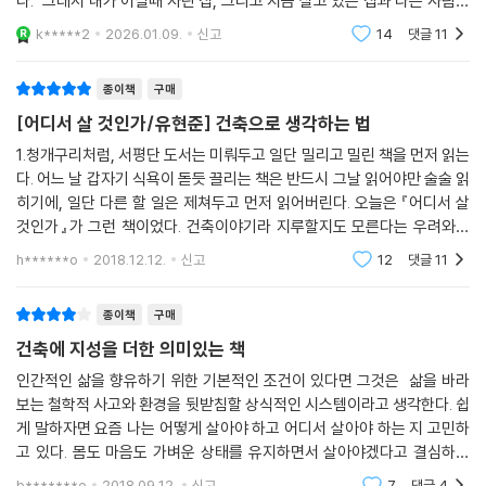
다. 그래서 내가 어릴때 자란 집, 그리고 지금 살고 있는 집과 다른 사람의
집은 완전히 다른 의미의 집이 된다. 이렇듯 사람과 건축은 불가분의 관계
고대 건축물 괴베클리 테페부터 미래 도시의 지하 농장과 도로 발전소까
k*****2
2026.01.09.
신고
14
댓글
11
이다. 건축
지,
익선동의 골목길부터 두바이의 부르즈 할리파까지,
종이책
구매
시공간을 자유롭게 넘나들며 직조해 나가는 도시의 얼굴
[어디서 살 것인가/유현준] 건축으로 생각하는 법
1.청개구리처럼, 서평단 도서는 미뤄두고 일단 밀리고 밀린 책을 먼저 읽는
파라오와 진시황제가 싸우면 누가 이길까? 우리가 역사를 가정할 수는 없
다. 어느 날 갑자기 식욕이 돋듯 끌리는 책은 반드시 그날 읽어야만 술술 읽
지만 건축과 공간이라는 측면에서 보면 이 물음에 대한 나름의 답을 내릴
히기에, 일단 다른 할 일은 제쳐두고 먼저 읽어버린다. 오늘은 『어디서 살
수 있다. 파라오와 진시황제는 권력의 과시와 생존을 위해 ‘피라미드’와 ‘만
것인가』가 그런 책이었다. 건축이야기라 지루할지도 모른다는 우려와는
리장성’이라는 거대한 건물을 지었다. 이 건물들이 온몸으로 내뿜고 있는
달리, 건축을 통해서 본 우리 삶의 이야기다. 물론, 건축과 관련되어 있는
h******o
2018.12.12.
신고
12
댓글
11
거대한 무게를 운동에너지와 위치에너지의 공식으로 환산해 보면 둘의 힘
인생이기에
의 차이가 드러난다(6장). 우리는 이 이야기에서 건축이 모든 것을 설명하
는 것은 아니지만 인간의 일면을 드러내는 중요한 지표가 된다는 것을 알
종이책
구매
수 있다.
건축에 지성을 더한 의미있는 책
그렇다면 현대인들은 왜 SNS를 많이 할까? 1인 가구의 경우에서 볼 수 있
인간적인 삶을 향유하기 위한 기본적인 조건이 있다면 그것은 삶을 바라
듯이 점점 좁아지는 주거 공간에서 살아가는 현대인들은 SNS에서 사람들
보는 철학적 사고와 환경을 뒷받침할 상식적인 시스템이라고 생각한다. 쉽
을 만난다. 여유 공간은 없어지고 손바닥만 한 스마트폰을 쳐다보며 살게
게 말하자면 요즘 나는 어떻게 살아야 하고 어디서 살아야 하는 지 고민하
된 것이다. 그리고 피라미드나 만리장성을 지을 수 없는 평범한 사람들은
고 있다. 몸도 마음도 가벼운 상태를 유지하면서 살아야겠다고 결심하고
시선의 집중을 받는 사람이 권력을 갖듯이 자신의 사진을 SNS에 올리며
있다. 굳이 어렵게 생각할 것 없이 일상의 균형감각을 유지하는 일이 가장
b*******e
2018.09.12.
신고
7
댓글
4