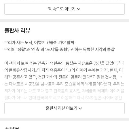
해답이 될 수 있다. --- p.96
책 속으로 더보기
건축 리모델링은 재즈와 같다. 이름 모르는 과거의 어떤 건축가가 수십 년
전에 디자인한 건물 위에 현재의 건축가가 이어서 연주하는 것이 리모델링
출판사 리뷰
이다. 앞선 사람이 펼쳐 놓은 기본 멜로디가 있기 때문에 완전히 다른 음을
펼치기는 어렵다. 하지만 그렇다고 막연히 과거의 것을 따라만 가서도 안
우리가 사는 도시, 어떻게 만들어 가야 할까
된다. 제약 가운데서 자신의 개성을 펼쳐야 한다. (…) 리모델링은 과거와
우리의 ‘생활’과 ‘건축’과 ‘도시’를 종횡무진하는 독특한 시각과 통찰
현재의 건축가가 시간을 사이에 두고 펼치는 타임 슬립 드라마이며, 두 건
축가가 펼치는 이중주다. --- p.159~160
이 책에서 보여 주는 건축가 유현준의 통찰은 자유로운 공간을 닮았다. 『나
의 문화유산답사기』의 저자 유홍준이 “그의 이야기 속에는 과거, 현재, 미
우리가 한창 성장하고 발전할 때는 다리를 건설했다. 서울이 강남으로 확
래가 공존하고 있고, 첨단 과학과 전통이 맞물려 있다”고 말한 것처럼, 그
장되었고, 수도권의 한강에는 총 31개의 다리가 건설되었다. 이 모든 건설
는 다채로운 시공간을 넘나들며 우리 모습을 예리하게 들여다본다. 우리는
은 우리가 세계에서 가장 빠르게 눈부신 경제성장을 하던 시기에 만들어진
저자가 이끄는 대로 고대 종교 건축물의 효시인 괴베클리 테페의 이야기를
결과다. 다리는 건축에서 나누어진 공간을 연결하는 건축 요소다. 다리를
읽다가 어느새 현대 한국의 도시로 이동하고 다시 SNS 같은 사이버 공간
짓는다는 것은 이웃과의 소통을 하겠다는 의지의 표명이다. 하지만 우리는
으로 여행을 떠났다가 눈 깜짝할 새 또 우리 집 앞 골목길로 돌아와 있다.
출판사 리뷰 더보기
최근 안타깝게도 다리를 건설하기보다는 벽을 더 세우고 있다. 돌궐의 명
이 책에서 다루는 주제도 다양하다. 여러 명의 MC가 쉴 새 없이 말을 주고
장 톤유쿠크는 “성을 짓는 자는 망하고 길을 만드는 자는 흥할 것이다”라
받는 [라디오 스타]처럼 중심도 없고 경계도 모호한 특성을 보여 주는 현
는 말을 했다. 소통하는 자가 발전하고 성장할 것이라는 이야기다. 새롭게
대 건축들, 밥상머리에 둘러앉아 함께 밥을 먹으며 이야기하듯이 동료들끼