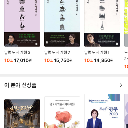
유럽 도시 기행 3
유럽 도시 기행 2
유럽 도시 기행 1
도
가
10
17,010
10
15,750
10
14,850
%
%
%
원
원
원
1
이 분야 신상품