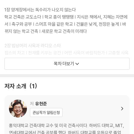
1장 양계장에서는 독수리가 나오지 않는다
학교 건축은 교도소다 | 학교 종이 땡땡땡 | 지식은 책에서, 지혜는 자연에
서 | 축구와 공부 | 스머프 마을 같은 학교 | 건물은 낮게, 천장은 높게 | 바
뀌지 않는 학교 건축 | 새로운 학교 건축이 미래다
2장 밥상머리 사옥과 라디오 스타
잡스의 차고 | 천재를 키우는 공간 | 어떤 사옥이 바람직한가 | 고층형 사옥
| 밥상머리 사옥 | 수평적 사옥 | 애플 사옥의 장단점 | 라디오 스타 건축 |
목차 더보기
경계의 모호성 | 시대정신과 건축 공간
3장 힙합 가수가 후드티를 입는 이유
저자 소개
1
쥐 이야기 | 1인 가구가 사는 도시 | 뉴요커가 좁은 집에 살아도 되는 이유 |
중력의 법칙과 공원의 거리 | 우울한데 엘리베이터나 탈까? | 보행 친화적
서울 만들기 | 도시의 공생활과 사생활 | 모텔 대실 | 힙합 가수가 후드티를
저
유현준
입는 이유 | 화장실 개수 | 중학생과 편의점 | 툇마루 계단실 | 1인 가구와
관심작가 알림신청
단기 임대 주거
홍익대학교 건축대학 교수 및 미국 건축사이다. 하버드 대학교, MIT,
4장 쇼핑몰에는 왜 멀티플렉스 극장이 있는가
연세대학교에서 건축 공부를 했다. 하버드 대학교를 우등으로 졸업