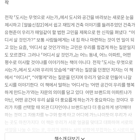
작
전작 『도시는 무엇으로 사는가』에서 도시와 공간을 바라보는 새로운 눈을
제시하고 [알쓸신잡2]에서 쉽고 재밌게 건축 이야기를 들려주었던 건축가
유현준이 우리가 매일같이 할 법한 고민을 제목으로 한 신작을 펴냈다. “어
디서 살 것인가?” 보통 사람들에게는 내 집 하나 마련하는 것이 먼 일이 되
고 있는 요즘, ‘어디서 살 것인가’라는 고민은 우리를 힘겹게 하는 질문일지
도 모르겠다. 그러나 『어디서 살 것인가』는 어느 동네, 어느 아파트, 어떤
평수로 이사할 것이냐를 이야기하는 책이 아니다. 전작 『도시는 무엇으로
사는가』에서 도시와 우리의 모습에 “왜”라는 질문을 던졌던 저자는 이 책
에서 “어디서”, “어떻게”라는 질문을 던지며 우리가 앞으로 만들어 나갈
도시를 이야기한다. 이 책에서 말하는 ‘어디서’는 ‘어떤 공간이 우리를 행복
하게 만드는가’라는 자문의 의미를 담고 있다. 어떤 브랜드의 아파트냐가
아닌, 어떤 공간이 우리 삶을 더 풍요롭게 하는가가 중요하다는 것이다. 우
리가 차를 선택할 때 외관 디자인이나 브랜드보다 더 중요하게 생각해야
하는 것이 그 자동차를 누구와 함께 타고 어디에 가느냐이듯이 우리가 사
는 곳도 마찬가지다. 이 책은 우리가 서로 얼굴을 맞대고 대화하며 서로의
색깔을 나눌 수 있는 곳, 우리가 원하는 삶의 방향에 부합하는 도시로의 변
화를 이야기한다. 변화는 당연히 어렵고 시간도 걸리는 일이지만 우리가
책소개 더보기