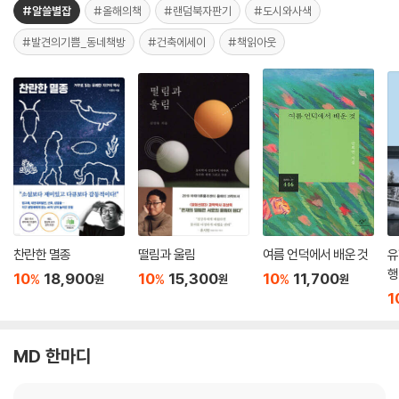
#알쓸별잡
#올해의책
#랜덤북자판기
#도시와사색
#발견의기쁨_동네책방
#건축에세이
#책읽아웃
찬란한 멸종
떨림과 울림
여름 언덕에서 배운 것
유
행
10
18,900
10
15,300
10
11,700
%
%
%
원
원
원
1
MD 한마디