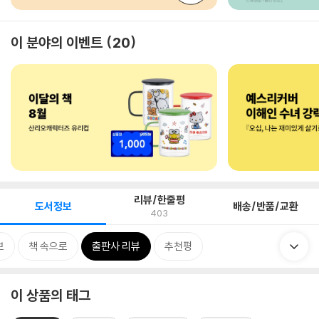
이 분야의 이벤트
20
리뷰/한줄평
도서정보
배송/반품/교환
403
보
책 속으로
출판사 리뷰
추천평
이 상품의 태그