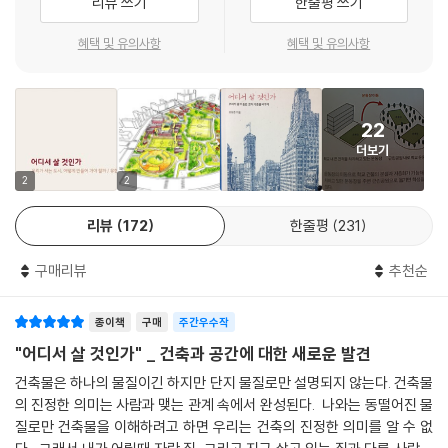
리뷰 쓰기
한줄평 쓰기
서 이런 구조로 된 대표적인 건축물은 교도소와 학교 둘뿐이다. 둘 다 운동
장 하나에 4~5층짜리 건물과 담장으로 이루어져 있다. 창문 크기를 빼고
혜택 및 유의사항
혜택 및 유의사항
는 공간 구성상의 차이를 찾기 힘들다. 양계장에서는 독수리가 나올 수 없
듯이 교도소 같은 건물에서 획일적인 교육 아래 12년 동안 커 온 아이들에
게 창의성을 요구하는 것은 닭으로 키우고 독수리처럼 날라고 하는 격이
22
다. 대형 학교 건물 안의 똑같은 교실, 숫자만 다른 3학년 4반에서 커 온 아
더보기
이들은 대형 아파트의 304호에 편안함을 느낄 것이다. 통계를 보면 지난
2
2
40년간 학생 1인당 사용하는 실내 면적은 7배 늘었는데, 학생들의 삶의
질은 나아지지 않았다. 각종 특별활동실, 체육관, 식당, 강당, 도서관 같은
리뷰
172
한줄평
231
내부 시설은 늘어났지만 자연과 접할 수 있는 기회는 오히려 없어지고 있
기 때문이다.
구매리뷰
추천순
저자는 아이들의 다양한 취향과 결이 사라지지 않고 창의성이 빛날 수 있
도록 학교 건물은 더 작은 규모로 나누어져야 하며, 그 앞에는 다양한 모습
종이책
구매
주간우수작
으로 놀 수 있는 갖가지 모양의 작은 마당과 외부 공간이 있어야 한다고 말
"어디서 살 것인가" _ 건축과 공간에 대한 새로운 발견
한다. 여건이 안 되면 테라스라도 만들고, 다양한 형태와 높이의 천장과 다
양한 모양의 교실도 필요하다. ‘공간이 사람을 만든다’는 말이 학교 이야기
건축물은 하나의 물질이긴 하지만 단지 물질로만 설명되지 않는다. 건축물
에서 더 절실하게 와 닿을 수밖에 없다. 학교에서 크는 아이들이 우리 사회
의 진정한 의미는 사람과 맺는 관계 속에서 완성된다. 나와는 동떨어진 물
질로만 건축물을 이해하려고 하면 우리는 건축의 진정한 의미를 알 수 없
를 만들어 갈 것이기 때문이다.