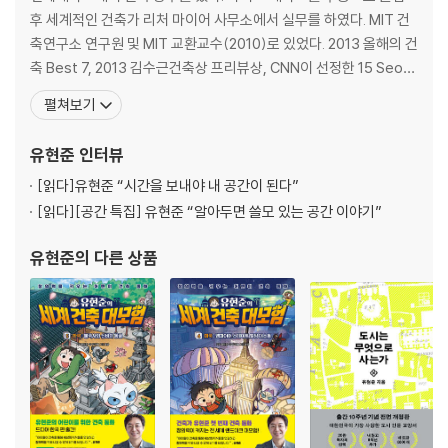
도시와 익명성 | 공공의 적, 상가 건물 | 쇼핑몰에 멀티플렉스 극장이 있는
후 세계적인 건축가 리처 마이어 사무소에서 실무를 하였다. MIT 건
이유 | 다도해 같은 도시 | ‘배달의 민족’이 바꾸는 도시 | 점 대신 선으로 |
축연구소 연구원 및 MIT 교환교수(2010)로 있었다. 2013 올해의 건
핫플레이스의 변천과 스마트폰 | 사람 중심의 공간, 골목길 | 교통수단과
축 Best 7, 2013 김수근건축상 프리뷰상, CNN이 선정한 15 Seou
도로망 크기 | 풍경의 변화와 걷기의 즐거움 | 골목길은 갯벌이다 | 순진한
l’s Architectural Wonders, 2010 건축문화공간대상 대통령상, 2
펼쳐보기
생각은 버려라
009 젊은 건축가상 등을 수상했으며, 국제 현상 설계에서 다섯 차례
수상하였다. 2011 한국현대건축작가 16인 아시아전 요코하마 전시,
유현준
인터뷰
5장 더하기와 빼기, 건축의 오묘한 방정식
2
건축물은 어떻게 살아남는가 | 진화의 몸부림 | 부활하는 건축 자재 | 제약
[읽다]
유현준 “시간을 보내야 내 공간이 된다”
이 만들어 내는 새로운 건축 | 건축의 대화 | 재즈와 리모델링
[읽다]
[공간 특집] 유현준 “알아두면 쓸모 있는 공간 이야기”
6장 파라오와 진시황제가 싸우면 누가 이길까
유현준
의 다른 상품
로마는 천 년 이상 지속됐는데 몽골제국은 150년 만에 망한 까닭은 | 고인
돌은 왜 지었을까 |
로마의 벽돌과 그 이후 | 모아이 석상과 부르즈 할리파 | 낭비가 과시다 | 피
라미드와 원자폭탄 | 권력의 위치에너지 | 위치에너지와 주가 총액 | 헤어
스타일과 권력 |
7장 현대인이 SNS를 많이 하는 이유