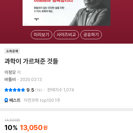
미리보기
사이즈비교
공유하기
소득공제
과학이 가르쳐준 것들
이정모
저
바틀비
2020.03.13.
9.5
판매지수
1,074
19
베스트
자연과학 top100 1주
14,500
원
10
13,050