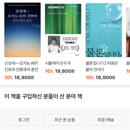
신성세―초지능 AI의
시뮬레이션 우주
물론입니다 2 파동은
물
진화와 인류세의 종언
물의 언어다
10
19,800
1
%
원
10
18,900
10
18,900
%
%
원
원
이 책을 구입하신 분들이 산 분야 책
로그인
최근 본 상품
주문/배송