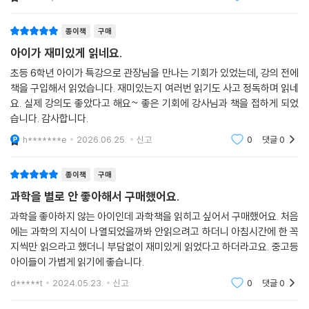
새들은 비행을 위해 똑똑해졌습니다. --- p.125
이거든요.
면한 위기를 자기만의 모험심, 호기심, 개방성으로 돌파해내려 한 사람, 동
물, 로봇의 다양한 성공과 실패 사례를 들려주면서 자기만의 창조성과 추
종이책
구매
이렇게 작고 보잘것없는 천체인 달도 지구 생명체의 등장에 결정적인 역할
진력으로 극복하는 과정이 어떤 의미를 지녔는지 설득한다.
을 했습니다. 달이 없으면 지구에 생명체도 없었습니다. 이유는 한 가지, 바
아이가 재미있게 읽네요.
로 지구와 가까이 있기 때문입니다. --- p.141
나를 괴롭히는 문제들을 측정해보니
초등 6학년 아이가 특강으로 관장님을 만나는 기회가 있었는데, 강의 전에
책을 구입해서 읽었습니다. 재미있는지 여러번 읽기도 사고 정독하며 읽네
저자는 측정, 실험과 관찰, 검증 등 과학적 방법을 우리 삶에 적용할 것을
코르티솔은 흔히 ‘스트레스 호르몬’으로 통합니다. 신경계를 흥분시켜서
요. 실제 강의도 좋았다고 해요~ 좋은 기회에 강사님과 책을 접하게 되었
권한다. 참새조차도 ‘관찰’을 통해 허수아비나 맹금류 모양의 연 따위가 위
혈압을 올리고 호흡을 가쁘게 만듭니다. 스트레스 쌓이는 이야기를 하다보
습니다. 감사합니다.
협이 안 된다는 걸 알아차리고 황금 들녘의 익어가는 벼를 편안하게 쪼아
면 코르티솔이 분비될 수밖에 없습니다. 그런데 자연은 쓸데없는 일을 하
먹는다. 참새는 불필요한 일을 걱정하지 않기 때문이고, 삶에 방해가 되는
h*******e
2026.06.25.
신고
0
댓글
0
지 않습니다. 코르티솔이 나와야 상한 몸과 마음이 회복됩니다. --- p.152
습관이 없기 때문이다(59쪽).
반면 매년 인간의 뛰어난 상상력을 겨냥한 괴담, 음모론이 바이러스처럼
종이책
구매
게르마늄에서 원적외선이 나오기는 합니다. 하지만 그 에너지는 우리 피부
퍼져나간다. 빵이 아니라 식용유를 떠먹는 수준이라는 대왕 카스테라, 독
과학을 별로 안 좋아해서 구매했어요.
를 0.2밀리미터밖에 침투하지 못합니다. 차라리 뜨거운 물주머니를 안고
이 들어 있다는 백신 주사, 살충제 범벅이라는 달걀 등 과장되거나 악의적
자는 게 더 좋습니다. --- p.177
과학을 좋아하지 않는 아이인데 과학책을 읽히고 싶어서 구매했어요. 처음
인 소문 때문에 무고한 이들이 불편을 겪고 생계의 터전을 잃기도 한다. 저
에는 과학의 지식이 나열되었을까봐 안읽으려고 하더니 아침시간에 한 꼭
자는 중학교 때 배운 질량보존의 법칙만 떠올렸어도 식용유를 700ml나
지씩만 읽으라고 했더니 부담없이 재미있게 읽었다고 하더라고요. 중고등
왜 허젠쿠이 같은 과학자가 등장했을까요? 우리의 가슴 속에 숨겨져 있는
들이부었는데 겨우 500g짜리 카스테라가 나온다고 주장하는 방송이 전
아이들이 가볍게 읽기에 좋습니다.
욕망을 읽었기 때문입니다. 크리스퍼 유전자 가위를 이용해서 유전자를 편
파를 타지는 못했을 거라고 말한다(95~96쪽). 수백만 명의 영아들에게
집하면 정우성의 외모에 손흥민의 축구 실력 그리고 유재석의 예능감이 있
d*****t
2024.05.23.
신고
0
댓글
0
비소가 들어간 백신 주사를 접종했다는 자극적인 스토리가 입에서 입으로
는 완벽한 아기를 낳을 수 있지 않을까 하는 기대감이 생기거든요. 그런데
퍼져나가는 사이 우리가 먹는 물, 쌀에도 비소가 들어 있다는 시시한 과학