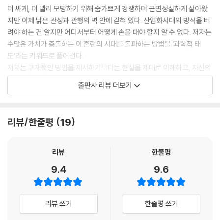
질문을 얻어 가는 곳이어야 합니다. 어려울수록 흥미를 느낍니다. --- p.3
더 싸게, 더 빨리 모방하기 위해 숨가쁘게 경쟁하며 근면성실하게 살아왔
협력: 협력할수록 확장된다
9~40
지만 이제 낡은 관성과 관행의 벽 안에 갇혀 있다. 산업화시대의 방식을 버
사건의 지평선
려야 하는 건 알지만 어디서부터 어떻게 손을 대야 할지 알 수 없다. 저자는
보이지 않는 세계의 결합
육식동물이 초식동물을 먹는 까닭은 그들이 강자여서가 아닙니다. 고기만
수많은 가치가 충돌하는 이 혼란의 시대를 돌파하는 방법을 ‘과학적 태
우주 파업
먹어야 하는 기구한 운명으로 태어났기 때문이지요. 초식동물은 풀을 먹을
도’라는 키워드로 풀어낸다.
떫은 감을 향해 고개를 숙이다
때 위험을 감수하지 않습니다. 반면에 육식동물은 고기를 먹기 위해서는
저자는 구체적인 방법을 제시하기보다는 현실을 제대로 이해하고, 자신의
목숨을 거는 위험을 감수해야 합니다. 그래서 최소한만 먹습니다. 배가 등
삶을 주도적으로 이끌어가고, 타인과 건강한 관계를 맺는 동력으로서의 과
출판사 리뷰 더보기
짝에 붙을 때까지 참습니다. 그들도 힘이 빠지면 다른 육식동물의 먹이가
학적 태도론을 제시한다. 정답이 없는 과학처럼, 정답이 없는 인생에서 자
됩니다. --- p.51
신만의 잠정적인 답을 만들어나가고, 각자의 답을 존중하고 어울려 사는
명랑한 사회를 이루는 길을 제시한다.
리뷰/한줄평
19
스피릿은 화성에 도착하자마자 플래시 메모리에 에러가 발생했습니다. 이
틀간 통신이 두절됐습니다. 어떻게 해야 할까요? 스피릿은 자신을 만든 과
인생도, 과학도 틀리는 게 당연
학자를 비롯한 만민이 공통적으로 사용하는 해결책을 작동했습니다. 그건
좋은 직장, 정년 퇴직이라는 인생 경로가 사라진 오늘날, 우리는 삶의 목표
리뷰
한줄평
바로 재부팅! 8일 동안 스스로 껐다 켰다 하기를 66번을 반복했습니다. --
와 의미를 독자적으로 찾아나가야 한다. 저자는 이를 위한 중요한 과학적
9.4
9.6
- p.67
태도로 크게 두 가지를 제시한다.
첫째, 실패를 자산으로 여기는 태도다. 입시, 실험 등에서 갖가지 실패를 경
이런 내비게이션 시스템을 사용하면 오히려 사용하지 않을 때보다 더 큰
험했던 저자는 돌이켜보니 실패가 자산이 되었다고 회고한다. 노벨상은 실
리뷰 쓰기
한줄평 쓰기
혼란이 생길 겁니다. 하지만 우리에게는 그런 문제가 없습니다. 아인슈타
패한 연구자들에게 주는 보답이라고까지 말한다. 노벨상 수상자들을 조사
인의 상대성 이론을 알고 있기 때문이죠. 해결법은 간단합니다. GPS 위성