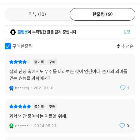
알게 되면 기존의 의견을 기꺼이 바꾼다. 과학 지식은 계속 쌓이고 변하기
으로 예상하고 있습니다. 사람만 달라지면 지구 환경은 회복됩니다. 프레
에 과학자는 새로운 사실을 접하면 기존의 연구 방법에 과감한 변화를 시
온 가스가 없어도 우리는 여전히 냉장고와 에어컨을 사용하고 있습니다. -
리뷰
10
한줄평
9
도한다.
-- p.232
『과학이 가르쳐준 것들』은 현재 우리가 어디에 있고, 어디로 가야 하는지
를 알려준다. 우리가 왜 존재해야 하며, 지금 당장 어떻게 행동해야 하는지,
클린봇
이 부적절한 글을 감지 중입니다.
설정
저는 친구가 보내준 대봉시를 몇 개씩 나누어서 그늘에 두었습니다. 그런
목적지는 어디인지, 목적지로 가는 길에 고난과 역경, 문제와 사고가 쌓여
데 홍시로 익어가는 속도가 거의 같더군요. 아무리 감을 좋아한다고 하더
있지만 어떻게 하면 자유롭고 유쾌하게 함께 웃으며 뛰어넘을 수 있는지를
구매한줄평
추천순
라도 하루 세끼를 감만 먹을 수는 없을 것 같았습니다. 결국 채 익지 않은
보여준다.
대봉시를 이웃에게 나누어주었습니다. 비록 대봉시가 번식을 하지는 못하
종이책
구매
지만 널리 퍼뜨리라는 대봉시의 정신은 지켰습니다. 떫은맛을 내어 널리
삶의 진창 속에서도 우주룰 바라보는 것이 인간이다. 존재의 의미를
나누어 먹게 하는 자연의 섭리에 고개를 숙입니다.
믿는 효능을 과학에서?
--- p.263
h*****j
2021.01.10.
1
종이책
구매
과학책 안 좋아하는 아들을 위해.
d*****t
2024.05.23.
0