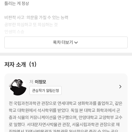
틀리는 게 정상
비판적 사고: 의문을 가질 수 있는 능력
공부란 의심하고 또 의심하는 것
인생의 스승
목차 더보기
질문: 정답 대신 좋은 질문
지식의 강으로 가는 관문
인류의 영역을 넓히는 힘
저자 소개
1
관찰: 보는 법이 달라지면 세상이 달라진다
약육강식에 대한 오해
저
이정모
진정한 승자
관심작가 알림신청
참새도 관찰을 한다
13일의 금요일
전 국립과천과학관 관장으로 연세대학교 생화학과를 졸업하고, 같은
학교 대학원에서 석사학위를 받았다. 독일 본 대학교 화학과에서 곤
모험심: 스스로 인생을 개척해나가는 능력
충과 식물의 커뮤니케이션을 연구했으며, 안양대학교 교양학부 교수
화성에서 보낸 15년
로 일했다. 서대문자연사박물관 관장, 서울시립과학관 관장으로 재
쓸데없는 일을 잔뜩 하지 않으면
직하면서 자연사박물관과 과학관을 일상적으로 즐길 수 있는 곳으로