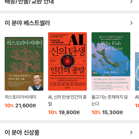
배송/반품/교환 안내
이 분야 베스트셀러
히스토리아 비테이
AI, 신의 탄생 인간의 종
물고기는 존재하지 않
A
말
는다
10
21,600
1
%
원
10
19,800
10
15,300
%
%
원
원
이 분야 신상품