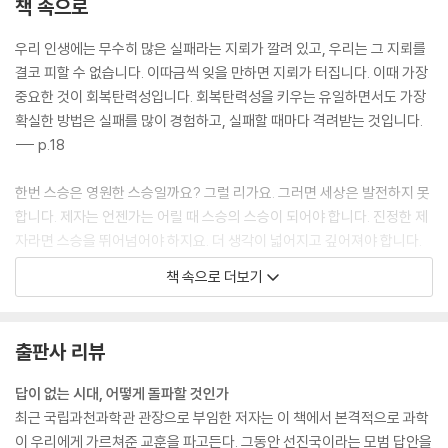
책 속으로
제2의 프랑켄슈타인 박사
평화적인 목적의 살상무기
우리 인생에는 무수히 많은 실패라는 지뢰가 깔려 있고, 우리는 그 지뢰를
아름다워서 멸종
결코 피할 수 없습니다. 이따금씩 잊을 만하면 지뢰가 터집니다. 이때 가장
중요한 것이 회복탄력성입니다. 회복탄력성을 키우는 유일하면서도 가장
공생: 우리는 모두 연결되어 있다
확실한 방법은 실패를 많이 경험하고, 실패할 때마다 격려받는 것입니다.
모두를 살리는 길
--- p.18
고래는 고기보다 똥이 좋다
이러지 맙시다, 같은 호모 사피엔스끼리
한번 스승은 영원한 스승일까요? 그럴 리가요. 그러면 세상은 발전하지 못
합니다. 제자는 언젠가는 어릴 때 스승의 스승이 되어야 합니다. 진정한 제
다양성: 다양할수록 독창적이다
자라면 스승을 뛰어넘어야 하지요. 더 생각이 넓어지고 깊어져야 합니다.
개라고 다 같은 개는 아니다
그게 바로 발전입니다. 스승의 그림자는 우리가 더 높이 뛰어오를 수 있도
단 4종의 돼지
책 속으로 더보기
록 도와주는 발판입니다. --- p.32
행동: 인류는 늘 한계를 극복하고 답을 찾아왔다
“우리 아이가 어렸을 때는 공룡 박사였는데 이젠 과학이라고 하면 쳐다도
우리 손으로 해결할 수 있다
출판사 리뷰
안 봐요. 왜 그런지 모르겠어요.” 부모님들이 아쉬운 표정으로 많이 묻습니
추억의 단어, 프레온 가스
다. “애들이 다 그렇지요, 뭐”가 제 공식적인 답변이지만 속마음은 다릅니
답이 없는 시대, 어떻게 돌파할 것인가
버리기도 힘들다
다. “아이들이 질문을 얻지 못했기 때문이지요”가 진짜 답입니다. 과학관
최근 국립과천과학관 관장으로 부임한 저자는 이 책에서 본격적으로 과학
메탄의 정체
과 자연사박물관은 호기심을 해결하는 곳에 그쳐서는 안 됩니다. 새로운
이 우리에게 가르쳐준 교훈을 파고든다. 그동안 선진국이라는 모범 답안을