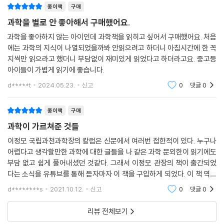
현대 생물학은 그렇지 않다고 분명하게 말하고 있습니다. 유전자가 모든
종이책
구매
적 사실은 잊혀진다(98쪽).
것을 결정한다는 것은 옛날 생각입니다. --- p.182
과학계에서는 어떤 주장을 하려면 지난한 검증을 각오해야 한다. 자신의
과학을 별로 안 좋아해서 구매했어요.
주장을 사실로 인정받으려면 데이터를 공유하고 관찰, 실험 방법을 낱낱이
과학을 좋아하지 않는 아이인데 과학책을 읽히고 싶어서 구매했어요. 처음
지구에서 이산화탄소를 가장 많이 소비하고 산소를 가장 많이 생산하는 생
공개해야 하며 교차 검증을 받아야 한다. 이러한 과학적 사고는 우리를 불
에는 과학의 지식이 나열되었을까봐 안읽으려고 하더니 아침시간에 한 꼭
물은 바다에 살고 있는 식물성 플랑크톤입니다. 바다 속의 식물성 플랑크
안하게 하는 문제가 정말 문제가 되는 것인지 계산해보고, 탐색하고, 해결
지씩만 읽으라고 했더니 부담없이 재미있게 읽었다고 하더라고요. 중고등
톤이 자라기 위해서는 철 성분이 꼭 필요합니다. 하지만 바닷물에는 철이
함으로써 효능감과 안정감을 찾도록 도울 것이다.
아이들이 가볍게 읽기에 좋습니다.
부족해요. 플랑크톤을 살려주는 게 바로 고래입니다. 고래는 온 지구 바다
d*****t
2024.05.23.
신고
0
댓글
0
를 누비면서 똥을 누거든요. 고래 똥에는 철 성분이 많이 들어 있습니다. --
협력을 위한 과학
- p.203~204
이제 과학은 일개인의 천재성에 의존하는 단계를 뛰어넘었다. 과학적 발전
종이책
구매
은 다수의 협력에 의해 이뤄지고 있다. 저자는 과학자들이 그 어떤 집단보
침팬지 연구로 유명한 제인 구달은 동물을 의인화해서는 안 된다는 선배
과학이 가르쳐준 것들
다 정보를 투명하게 공개하고 적극적으로 소통하며 함께 협력한다고 말한
동물학자들의 주장을 무시했습니다. 자신이 연구하던 침팬지들에게 골리
다. 최근에는 전 세계 2백여 명의 과학자들이 8개의 전파망원경으로 지구
이정모 국립과천과학장의 칼럼은 신문에서 여러번 접한적이 있다. 누구나
앗, 플로, 데이비드 그레이비어드라는 식으로 일일이 이름을 붙여주었죠.
어렵다고 생각할만한 과학에 대한 글들을 나 같은 과학 문외한이 읽기에도
만 한 가상의 망원경을 만들어 블랙홀을 관측했다(247~248쪽). 기상 분
그리고 각자의 행동을 관찰하고 기록하면서 영장류 연구의 신기원을 열었
부담 없고 쉽게 풀어내셨던 것같다. 그래서 이정모 관장의 책이 출간되었
야는 전 세계의 협력체계가 가장 먼저 확립되었다. 같은 시간에, 같은 방법
습니다. --- p.212
다는 소식을 유튜브를 통해 듣자마자 이 책을 구입하게 되었다. 이 책 역시
으로 기상을 관측하고 이 값을 교환한다. 심지어 전쟁 중인 국가들 사이에
그다지 어렵지 않게 쓰여진 것같아 기대된다. 아들과 함께 읽고 토론도 같
도 정보를 주고받는다(20쪽).
d********s
2021.10.12.
신고
0
댓글
0
이 해볼생각이
지구 환경 파괴의 상징이었던 오존 구멍이 줄어들고 있습니다. 북반구와
그렇기에 저자는 과학을 공부하면 겸손해질 수밖에 없다고 말한다. 과학자
중위대의 오존 구멍은 2030년이면 완전히 복원될 것입니다. 남반구의 오
리뷰 전체보기
는 자신의 한계를 인정하고, 모르는 것은 모른다고 말하고, 새로운 사실을
존 구멍은 2050년대, 극지방 오존 구멍도 2060년대면 완전히 복원될 것