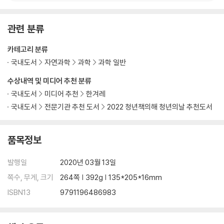
포유류의 특징
성장을 멈춘 사람들
관련 분류
겸손: 할 수 없는 것을 아는 것
카테고리 분류
해와 달이라는 운
적도의 경험
국내도서
자연과학
과학
과학 일반
삶의 무게
수상내역 및 미디어 추천 분류
국내도서
미디어 추천
한겨레
공감: 인류 진화의 원동력
국내도서
전문기관 추천 도서
2022 청년책의해 청년의날 추천도서
수고했어, 오늘도
동물을 위한 축제
고래 귀 안의 도청장치
품목정보
검증: 수많은 검증을 통과해야만 과학
발행일
2020년 03월 13일
21세기의 지동설
쪽수, 무게, 크기
264쪽 | 392g | 135*205*16mm
제2의 녹색혁명
ISBN13
9791196486983
기적의 원소
책임: 큰 힘에는 큰 책임이 따른다