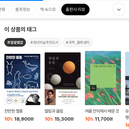
분류
품목정보
책 속으로
출판사 리뷰
이 상품의 태그
#알쓸별잡
#청년의날추천도서
#과학_물화생지
찬란한 멸종
떨림과 울림
여름 언덕에서 배운 것
유
행
10
18,900
10
15,300
10
11,700
%
%
%
원
원
원
1