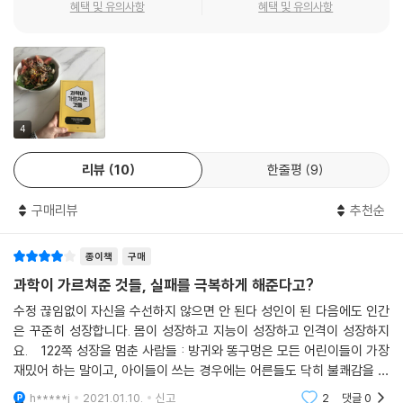
해보니 핵심 논문을 생산하는 데만 평균 17년이 걸렸으며, 수십 년간 실패,
혜택 및 유의사항
혜택 및 유의사항
의 시계를 39마이크로초 뒤로 돌려놓으면 되거든요. 그러면 지표면의 시
실패, 실패, 작은 성공… 같은 패턴을 무수히 반복해왔다고 강조한다(16
계와 같아지잖아요. 기술과 과학이 협력하여 선(善)을 이루는 장면을 우리
쪽). 반면 우리나라의 연구개발 성공률이 무려 95%가 넘는다는 사실을 안
는 매일 목격하고 있는 거예요. --- p.90
타까워한다. 우리나라 과학자들은 치열한 경쟁에서 살아남기 위해 성공할
수밖에 없는 주제를 연구한다는 것이다. 이공계 박사의 75%가 비정규직
카스테라 하나에 식용유를 700밀리리터나 사용하면 카스테라 가격을 맞
으로 사회생활을 시작하는데 어떻게 모험적인 연구를 할 수 있겠냐고 묻는
출 수가 없습니다. 카스테라 값보다 식용유 값이 더 든다? 당연히 의심해봐
다. 저자는 쓸데없는 것을 잔뜩 연구해야 ‘새로운 것’이 나온다고 힘주어 말
4
야 했습니다. 물리학적으로도 말이 안 됩니다. 식용유 700밀리리터를 써
한다. 우리에게는 쓸데없는 일을 거듭하는 경험이 필요하고, 쓸모 없는 일
서 500그램짜리 빵이 나온다면 중학교 때 배운 질량보존의 법칙은 갖다
리뷰
10
한줄평
9
을 용인해주는 사회가 필요하다(72쪽). 어차피 인생에는 실패라는 무수히
버려야 합니다! --- p.95~96
많은 지뢰가 깔려 있다. 실패하지 않는 완벽한 삶이란 존재하지 않으니 실
구매리뷰
추천순
패를 두려워하지 말라고 조언한다. 수천 개의 관측기기, 수백억짜리 슈퍼
아프리카 바닷가에서 조개를 먹던 호모 사피엔스 가운데 극히 일부가 다시
컴퓨터로 전문가들이 예측한 일기예보도 틀리기 마련이다. 과학도, 인생도
어른들 말씀을 듣지 않고 아프리카를 탈출합니다. 약 7만 2천 년 전의 일입
종이책
구매
틀리는 게 당연하다는 것이 저자의 조언이다.
니다. 아프리카를 탈출한 6만 년 동안 인류는 해안선을 따라서 전 세계로
둘째, 의심하고 질문하는 태도다. 저자는 믿는 것은 쉽지만, 의심하고 또 의
과학이 가르쳐준 것들, 실패를 극복하게 해준다고?
퍼져 나갔습니다. --- p.116
심하기란 힘들다고 말한다. 메신저(부모님, 선생님, 선배 등등)가 좋고, 메
수정 끊임없이 자신을 수선하지 않으면 안 된다 성인이 된 다음에도 인간
시지가 좋을 경우에 특히 그렇다. 하지만 권위를 의심하고, 스승의 그림자
은 꾸준히 성장합니다. 몸이 성장하고 지능이 성장하고 인격이 성장하지
새는 비행을 위해 몸을 가볍게 하면서도 뇌는 최대한 크게 유지했습니다.
를 마구마구 밟으라고 독려한다(32쪽). 나만의 ‘질문’을 만들어 세상이라
요. 122쪽 성장을 멈춘 사람들 : 방귀와 똥구멍은 모든 어린이들이 가장
비행술을 익혀야 하기 때문입니다. 빽빽한 나무 사이를 쏜살같이 날아다니
는 강 위에 놓고 징검다리 삼아 총총 밟고 건너라고 권유한다. 세상을 바꾼
재밌어 하는 말이고, 아이들이 쓰는 경우에는 어른들도 닥히 불쾌감을 느
기 위해서는 신경계와 운동계를 정교하게 조절해야 합니다. 그렇습니다.
것은 부모 말 지지리도 안 듣는 사고뭉치들이라는 게 저자의 지론이다. 당
끼지 않거든요. 하지만 이 말을 어른들끼리 스면 큰일이 납니다. 완전 욕
h*****j
2021.01.10.
신고
2
댓글
0