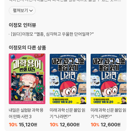
청소로 돕고 있다
만들고자 노력해왔다. 2019년 교양과학서를 저술 또는 번역하고, 자
펼쳐보기
연사박물관과 과학관의 새로운 모델을 구현해 과학의 대중화에 기여
현실적인 목표: 나는 어디에 있는가
한 공로로 과학기술훈장 진보장을 받았다. 지은 책으로 『저도 과학은
이정모
인터뷰
얼른 포기하거나
어렵습니다만』, 『과학자를 울린 과학책』(공저), 『공생 멸종
자잘한 목표
[읽다]
이정모 “멸종, 심각하고 우울한 단어일까?”
이정모
의 다른 상품
측정: 수치로 말하기
과학적으로 말이 안 된다
숫자가 중요하다
측정의 중요성
기생하는 존재
개방성: 새로운 경험에 대한 열린 마음
부모 말 지지리도 안 듣는 사고뭉치들
우리의 미래를 빼앗지 말라
내일은 실험왕 과학 용
미래 과학 신문 몰입 읽
미래 과학 신문 몰입 읽
어 만화 사전 3
기 “나라면?”
기 “나라면?”
수정: 끊임없이 자신을 수선하지 않으면 안 된다
10
15,120
10
12,600
10
12,600
%
%
%
원
원
원
새는 왜 똑똑해졌을까