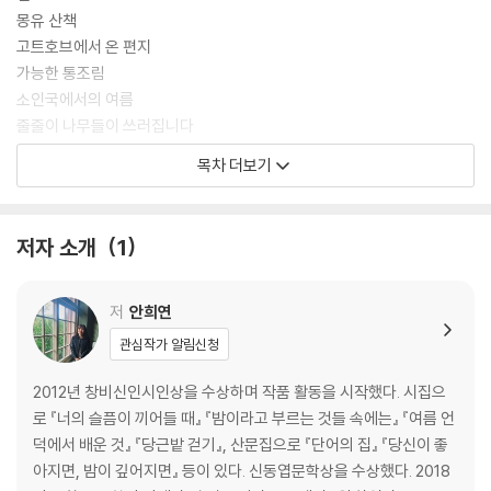
몽유 산책
고트호브에서 온 편지
가능한 통조림
소인국에서의 여름
줄줄이 나무들이 쓰러집니다
히스테리아
목차 더보기
접어놓은 페이지
물속 수도원
저자 소개
1
제2부
액자의 주인
프랙털
저
안희연
입체 안경
관심작가 알림신청
하나 그리고 둘
나의 작은 베르나르두 소아레스 씨
2012년 창비신인시인상을 수상하며 작품 활동을 시작했다. 시집으
벽
로 『너의 슬픔이 끼어들 때』 『밤이라고 부르는 것들 속에는』 『여름 언
파트너
덕에서 배운 것』 『당근밭 걷기』, 산문집으로 『단어의 집』 『당신이 좋
각자의 코끼리
아지면, 밤이 깊어지면』 등이 있다. 신동엽문학상을 수상했다. 2018