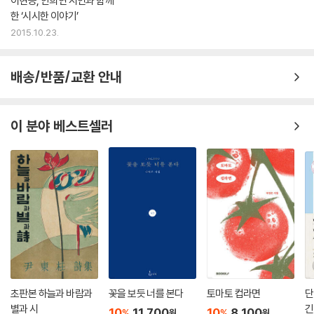
이현승, 안희연 시인과 함께
한 ‘시시한 이야기’
2015.10.23.
배송/반품/교환 안내
이 분야 베스트셀러
초판본 하늘과 바람과
꽃을 보듯 너를 본다
토마토 컵라면
단
별과 시
긴
10
11,700
10
8,100
%
%
원
원