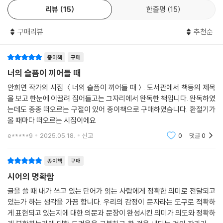
마다 나는 매번 다른 사람이 되”(「줄줄이 나무들이 쓰러집니다」)고 “이제
리뷰
15
한줄평
15
나는 목이 부러지는 높이를 아는 사람”(「화산섬」)이라는 존재론적 사유에
이른다.
구매리뷰
추천순
돌부리에 걸려 넘어진다고 쓰면/눈앞에서 바지에 묻은 흙을 털며 일어나
종이책
구매
는 사람이 있다//한참을/서 있다 사라지는 그를 보며/그리다 만 얼굴이 더
너의 슬픔이 끼어들 때
많은 표정을 지녔음을 알게 된다//(…)//절벽이라는 말 속엔 얼마나 많은
안희연 작가의 시집 ＜너의 슬픔이 끼어들 때＞. 도서관에서 책등의 제목
손톱자국이 있는지/물에 잠긴 계단은 얼마나 더 어두워져야 한다는 뜻인
을 보고 한눈에 이끌려 집어들고는 그자리에서 완독한 책입니다. 완독하였
지/내가 궁금한 것은 가시권 밖의 안부/그는 나를 대신해 극지로 떠나고/
는데도 종종 떠오르는 구절이 있어 종이책으로 구매하였습니다. 환절기가
나는 원탁에 둘러앉은 사람들의 그다음 장면을 상상한다//단 한권의 책이
올 때마다 떠오르는 시집이에요
갖고 싶어//아무것도 쓰여 있지 않은//밤/나는 눈 뜨면 끊어질 것 같은 그
e*****9
2025.05.18.
신고
0
댓글
0
네를 타고//일초에 하나씩/새로운 옆을 만든다(「백색 공간」 부분)
종이책
구매
슬픔이 끼어드는 ‘옆’에 놓일 첫 시집
시어의 명확함
글을 쓸 때 내가 쓰고 있는 단어가 읽는 사람에게 정확한 의미로 전달되고
불확실한 삶의 정황 속에서 암시와 상징의 언어를 통해 벌이는 시인의 시
있는가 하는 생각을 가끔 합니다. 우리의 감정이 문자라는 도구로 적확하
적 고투는 “하루해가 저물 때까지 한 사람을 완성하는 일”(「입체 안경」),
게 표현되고 있는지에 대한 의문과 문장이 완성시킨 의미가 의도와 정확하
“바닥으로부터 다시 몸을 일으”켜 “단 한순간이라도 나의 최대치가 되어