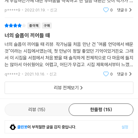
게 부합하는가에 대한 두려움을 극복하고 한 걸음 내딛는 것이 작가가 아
보는 일”(「러시안룰렛」)로 집약되면서 “너의 슬픔이 끼어들”(「파트너」)
닌가 합니다. 그중에서도 장르적으로 보았을 때 시라는 것이 가장 단어가
p*****9
2022.01.19.
신고
0
댓글
0
수 있는 ‘옆’을 발견하는 일에 몰입한다. 특히 세월호 참사를 다룬 시편들은
가진 의미를
시인을 고통스럽게 추동하는 ‘옆’의 윤리학을 보여준다. “죽어도 죽지 않은
종이책
구매
사람, 죽어도 죽을 수 없는 사람”들은 ‘옆’을 이루고, 시인은 “까맣게 까맣
너의 슬픔이 끼어들 때
게 흐느”끼면서 “눈에다 못을 박아넣고 싶은 날들”(「검은 낮을 지나 흰 밤
에」)을 보낸다.
너의 슬픔이 끼어들 때 리뷰. 작가님을 처음 만난 건 "여름 언덕에서 배운
것"이라는 시집에서였는데, 첫 만남이 정말 좋았던 기억이있거든요. 그래
서 이 시집을 서점에서 처음 봤을 때 솔직하게 전체적으로 다 마음에 들지
책을 열면 죽음이 쏟아진다 맨발로 맨몸으로 달려나오는 아이들/나는 황
는 않아서 아쉬웠어요. 어렵고, 어딘가 무겁고. 시집 제목에서부터 느꼈었
급히 책을 덮고/변명처럼 천장을 올려다본다//거꾸로 매달린 아이들이 나
던 거지만요. 시를 이해하려고 읽는다기보다는 제가 읽었을 때 그 감정에
를 보며 수줍게 웃는다//열매처럼//새파랗게 익어가는 아이들//눈을 감았
q*****2
2021.10.16.
신고
0
댓글
0
몰두하는 편이
다 떠도 아이들은 사라지지 않는다//심지도 않은 나무가 자랐어/생생하게
살아 있는 죽음들을/더는 넣어둘 다락이 없어/벽을 뚫고 자라나는 나무들
리뷰 전체보기
을//여섯번째 아이가 떨어지면서/어깨 위에 잠시 앉아 있겠다고 한다//
참/다정한/무게//책을 열지 않아도 죽음은 기묘하게 쏟아지고//나는 이제
리뷰
15
한줄평
15
산 것과 죽은 것을 구분하는 방법을 모른다(「월요일에 죽은 아이들」 부분)
고통뿐인 삶을 바라보는 눈빛은 처연하기 이를 데 없으나 시인은 “모든 악
클린봇
이 부적절한 글을 감지 중입니다.
설정
몽 위에 세워진/고요의 땅”(「선고」)에서 “돌을 나르는 것 외엔/달리 아무