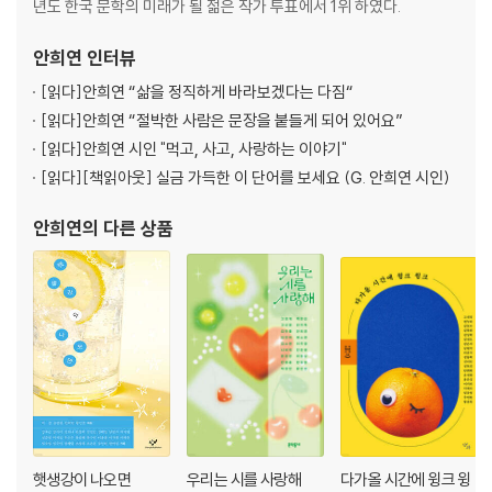
산책자
년도 한국 문학의 미래가 될 젊은 작가 투표에서 1위 하였다.
러시안룰렛
토성의 영향 아래
안희연
인터뷰
토끼가 살지 않는 숲
[읽다]
안희연 “삶을 정직하게 바라보겠다는 다짐“
[읽다]
안희연 “절박한 사람은 문장을 붙들게 되어 있어요”
제3부
[읽다]
안희연 시인 "먹고, 사고, 사랑하는 이야기"
뇌조
[읽다]
[책읽아웃] 실금 가득한 이 단어를 보세요 (G. 안희연 시인)
돌의 정원
백색 공간
안희연
의 다른 상품
트릭스터
개에게서 소년에게
한그루의 나무를 그리는 법
백색 공간
피아노의 병
월요일에 죽은 아이들
상상 밖의 모자들로 가득한
검은 낮을 지나 흰 밤에
이사
뮤트
햇생강이 나오면
우리는 시를 사랑해
다가올 시간에 윙크 윙