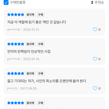
것도 할 수 없는 평생”의 허망함에 젖어들면서도 “나는 이 영원을 기록하
구매한줄평
추천순
기 위해/세상 모든 길을 걸어야 하는 사람”(「당분간 영원」)임을 자각하고
삶의 부조리 속에서도 참답게 살아가고자 분투하는 모습을 보여준다. “내
종이책
구매
정된 실패의 세계 속”에서도 우리는 함께하며 노래할 수 있다는 믿음으로
지금 이 계절에 읽기 좋은 책인 것 같습니다
이제 시인은 “오래된 실패”(「기타는 총, 노래는 총알」)를 되새기면서 첫 시
e*****9
2025.01.21.
0
집의 마지막을 맺는다. 그리고 이쯤에서 문학평론가 김수이는 해설 끝에서
은근히 우리에게 권한다. “한편 한편 도끼로 나무를 내려찍는 심정”(시인
의 말)으로 써내려간 이 시집을 당신 ‘옆’에 두는 것은 어떤가라고.
종이책
구매
언어의 반짝임이 인상적인 시집
내정된 실패의 세계 속에 우리는 있다/플라스틱 병정들처럼/하루치의 슬
p*****9
2022.01.19.
0
픔을 배당받고/걷고 또 걸어 제자리로 돌아온다//우리는 그의 기억 저편
으로 사라진/풀리지 않는 숙제/아무도 내일을 믿지 않는다//그러나 우리
에겐 노래할 입이 있고/문을 그릴 수 있는 손이 있다/부끄러움이 만드는
종이책
구매
길을 따라/서로를 물들이며 갈 수 있다//절벽이라고 한다면 갇혀 있다/언
젊고 기대되는 작가, 시인의 목소리를 오랜만에 들어 본다.
덕이라고 했기에 흐르는 것//먼 훗날 염색공은/우리를 떠올릴 것이다/우
연히 그의 머릿속 전구가 켜지는 순간//그는 휴지통을 뒤적여 오래된 실패
j****3
2017.09.05.
0
를 꺼낼 것이다/스스로 번져가던 무늬들/빛을 머금은 노래를(「기타는 총,
노래는 총알」 부분)
종이책
구매