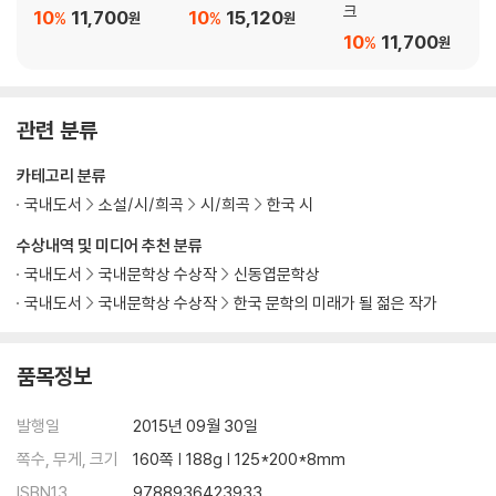
필라멘트
크
10
11,700
10
15,120
%
%
원
원
포르말린
10
11,700
%
원
페와
너를 보내는 숲
죽은 개를 기르는 사람은
관련 분류
플라스틱 일요일
카테고리 분류
제4부
국내도서
소설/시/희곡
시/희곡
한국 시
거짓말을 하고 있어
수상내역 및 미디어 추천 분류
탁묘
국내도서
국내문학상 수상작
신동엽문학상
호우
국내도서
국내문학상 수상작
한국 문학의 미래가 될 젊은 작가
너의 명랑
당분간 영원
그럼 이건 누구의 이빨자국이지?
품목정보
라파엘
파랑의 습격
발행일
2015년 09월 30일
손의 무게
쪽수, 무게, 크기
160쪽 | 188g | 125*200*8mm
묵독 연습
야간 비행
ISBN13
9788936423933