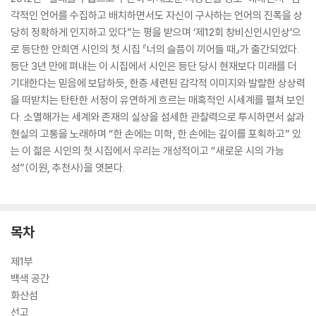
각적인 언어를 수집하고 배치하면서도 자신이 구사하는 언어의 진폭을 상
당히 정확하게 인지하고 있다”는 평을 받으며 ‘제12회 창비신인시인상’으
로 등단한 안희연 시인의 첫 시집 『너의 슬픔이 끼어들 때』가 출간되었다.
등단 3년 만에 펴내는 이 시집에서 시인은 등단 당시 현재보다 미래를 더
기대한다는 믿음에 보답하듯, 한층 세련된 감각적 이미지와 발랄한 상상력
을 떠받치는 탄탄한 서정이 유연하게 흐르는 매혹적인 시세계를 펼쳐 보인
다. 소멸해가는 세계와 존재의 실상을 섬세한 관찰력으로 투시하면서 삶과
현실의 고통을 노래하며 “한 손에는 미학, 한 손에는 깊이를 포획하고” 있
는 이 젊은 시인의 첫 시집에서 우리는 개성적이고 “새로운 시의 가능
성”(이원, 추천사)을 엿본다.
목차
제1부
백색 공간
화산섬
선고