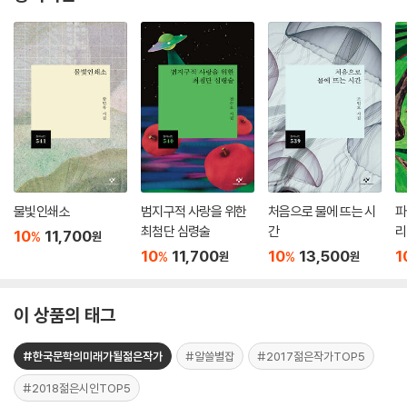
물빛인쇄소
범지구적 사랑을 위한
처음으로 물에 뜨는 시
파
최첨단 심령술
간
리
10
11,700
%
원
10
11,700
10
13,500
1
%
%
원
원
이 상품의 태그
#한국문학의미래가될젊은작가
#알쓸별잡
#2017젊은작가TOP5
#2018젊은시인TOP5