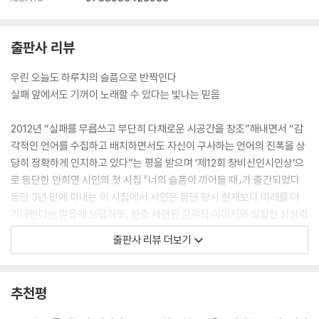
세그루 나무를 사랑한 한마리 지빠귀처럼
요제피네
출판사 리뷰
슬리핑백
기타는 총, 노래는 총알
우린 오늘도 하루치의 슬픔으로 반짝인다
실패 앞에서도 기꺼이 노래할 수 있다는 빛나는 믿음
해설 | 김수이
시인의 말
2012년 “실패를 무릅쓰고 부단히 다채로운 시공간을 창조”해내면서 “감
각적인 언어를 수집하고 배치하면서도 자신이 구사하는 언어의 진폭을 상
당히 정확하게 인지하고 있다”는 평을 받으며 ‘제12회 창비신인시인상’으
로 등단한 안희연 시인의 첫 시집 『너의 슬픔이 끼어들 때』가 출간되었다.
등단 3년 만에 펴내는 이 시집에서 시인은 등단 당시 현재보다 미래를 더
기대한다는 믿음에 보답하듯, 한층 세련된 감각적 이미지와 발랄한 상상력
을 떠받치는 탄탄한 서정이 유연하게 흐르는 매혹적인 시세계를 펼쳐 보인
출판사 리뷰 더보기
다. 소멸해가는 세계와 존재의 실상을 섬세한 관찰력으로 투시하면서 삶과
현실의 고통을 노래하며 “한 손에는 미학, 한 손에는 깊이를 포획하고” 있
는 이 젊은 시인의 첫 시집에서 우리는 개성적이고 “새로운 시의 가능
추천평
성”(이원, 추천사)을 엿본다.