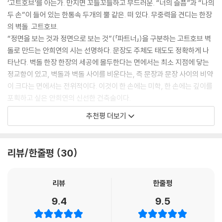
‘고트호브’를 아는가. 만지면 꼬들꼬들하고 부드러운. “너의 슬픔”과 “나의
너의 머리를 잠시 빌리기로 하자/개에게는 개의 머리가 필요하고 물고기
두 손”이 들어 있는 한통속 두개의 뿔 같은. 떠 있다. 무중력을 견디는 한장
에게는 물고기의 머리가 필요하듯이//두개의 목소리가 동시에 터져나오
의 벽돌. 고트호브.
더라도 놀라지 않기로 하자/정면을 보는 것과 정면으로 보는 것/거울은 파
“정면을 보는 것과 정면으로 보는 것”(「파트너」)을 구분하는 고트호브 벽
편으로 대항한다//(…)//몸을 벗듯이 색색의 모래들이 흘러내리는 벽/그
돌로 만드는 안희연의 시는 선명하다. 문장도 주체도 태도도 정확하게 나
렇게 너의 슬픔이 끼어들 때/나의 두 손으로 너의 얼굴을 가려보기도 하
타난다. 벽돌 한장 한장의 세공에 몰두한다는 면에서는 최소 지점에 닿는
는//왼쪽으로 세번째 사람과 오른쪽으로 세번째 사람/손목과 우산을 합쳐
정교함이 있고, 벽돌과 벽돌 사이를 비운다는, 즉 문장과 문장 사이의 비약
하나의 이름을 완성한다/나란히 빗속을 걸어간다/최대한의 열매로 최소
이 크다는 면에서는 전위적이다. 이것이 한 손에는 미학, 한 손에는 깊이를
한의 벼랑을 떠날 때까지(「파트너」 부분)
포획하고 싶은 안희연의 신선한 건축술이다.
“원탁에 둘러앉은 사람들의 그다음 장면”(「백색 공간」). “두개의 목소리가
추천평 더보기
안희연의 시는 세계의 소멸과 존재의 몰락이 동시에 진행되는 세계의 어두
동시에 터져나오더라도 놀라지 않”게 되는 것은 ‘마주 앉아 있는 오른손잡
운 그늘 속에서 오롯이 솟아오른다. 시인은 “도처에 말할 수 없는 어둠
이인 나와 왼손잡이인 그’가 서로의 윤리가 되었기 때문이다. “너의 슬픔이
뿐”(「피아노의 병」)인 불가능성의 세계에서 존재의 의미와 삶의 가치에 대
끼어들 때”(「파트너」), “반대편이라는 말을 좋아해요”(「고트호브에서 온
리뷰/한줄평
30
한 통각이 예민해질수록 강렬해지는 무감각과 무력감으로 살아가는 자의
편지」) 하면서 “몸 밖으로 뼈를 꺼내 입은”(「가능한 통조림」) 이 당돌한 ‘고
슬픔에 관해 쓴다. 어둠속으로 가뭇없이 사라지는 세계에서 “거의 사라진
트호브주의자’에게서 새로운 시의 가능성을 본다.
사람”(「몽유 산책」)은 어떻게 살아가며 살아가야 하는가. 시인은 “언덕 너
이원 (시인)
리뷰
한줄평
머에 진짜 언덕이 있다고 믿는”(「접어놓은 페이지」) 신념에 찬 상상과 “나
9.4
9.5
는 내가 한사람이라는 것을 믿는”(「하나 그리고 둘」) 상상의 신념으로 ‘고
통스러운 무감각’과 ‘격렬한 무기력’이라는 역설적인 존재 방식을 탐색해