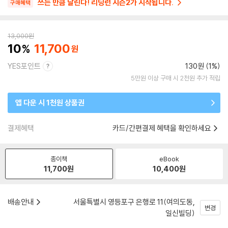
쓰는 만큼 달린다! 리딩런 시즌2가 시작됩니다.
구매혜택
13,000
원
10
11,700
YES포인트
130원 (1%)
5만원 이상 구매 시 2천원 추가 적립
앱 다운 시 1천원 상품권
결제혜택
카드/간편결제 혜택을 확인하세요
종이책
eBook
11,700
원
10,400
원
배송안내
서울특별시 영등포구 은행로 11(여의도동,
변경
일신빌딩)