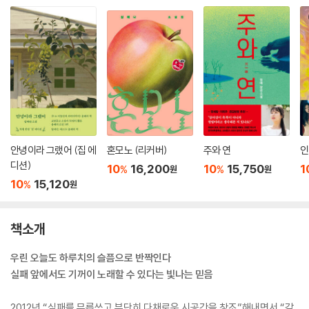
안녕이라 그랬어 (집 에
혼모노 (리커버)
주와 연
인
디션)
10
16,200
10
15,750
1
%
%
원
원
10
15,120
%
원
책소개
우린 오늘도 하루치의 슬픔으로 반짝인다
실패 앞에서도 기꺼이 노래할 수 있다는 빛나는 믿음
2012년 “실패를 무릅쓰고 부단히 다채로운 시공간을 창조”해내면서 “감