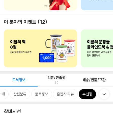
이 분야의 이벤트
12
리뷰/한줄평
도서정보
배송/반품/교환
30
소개
관련분류
품목정보
출판사 리뷰
추천평
창비시선