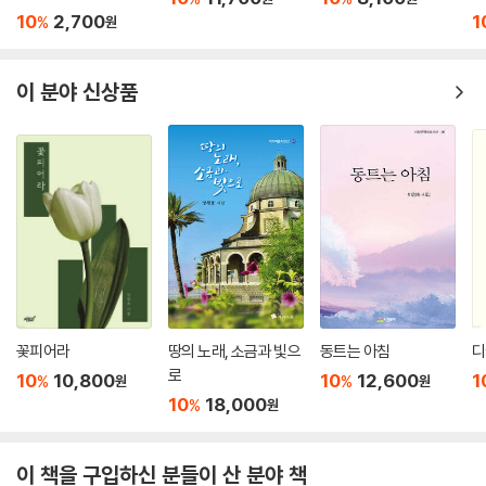
10
2,700
1
%
원
이 분야 신상품
꽃피어라
땅의 노래, 소금과 빛으
동트는 아침
디
로
10
10,800
10
12,600
1
%
%
원
원
10
18,000
%
원
이 책을 구입하신 분들이 산 분야 책