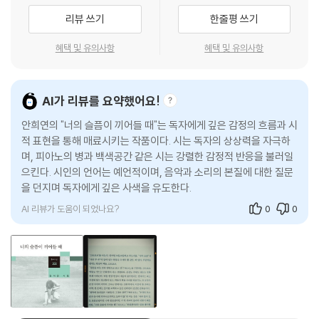
나간다.
리뷰 쓰기
한줄평 쓰기
두 발은 서랍에 넣어두고 멀고 먼 담장 위를 걷고 있어//손을 뻗으면 구름
혜택 및 유의사항
혜택 및 유의사항
이 만져지고 운이 좋으면/날아가던 새의 목을 쥐어볼 수도 있지//귀퉁이
가 찢긴 아침/죽은 척하던 아이들은 깨워도 일어나지 않고//이따금씩 커
다란 나무를 생각해//가지 위에 앉아 있던 새들이 불이 되어 일제히 날아
AI가 리뷰를 요약했어요!
오르고/절벽 위에서 동전 같은 아이들이 쏟아져나올 때//불현듯 돌아보
면/흩어지는 것이 있다/거의 사라진 사람이 있다//땅속에 박힌 기차들/시
안희연의 "너의 슬픔이 끼어들 때"는 독자에게 깊은 감정의 흐름과 시
간의 벽 너머로 달려가는//귀는 흘러내릴 때 얼마나 투명한 소리를 내는
적 표현을 통해 매료시키는 작품이다. 시는 독자의 상상력을 자극하
며, 피아노의 병과 백색공간 같은 시는 강렬한 감정적 반응을 불러일
것일까//나는 물고기들로 가득한/어항을 뒤집어쓴 채(「몽유 산책」 전문)
으킨다. 시인의 언어는 예언적이며, 음악과 소리의 본질에 대한 질문
을 던지며 독자에게 깊은 사색을 유도한다.
존재의 운명과 글쓰기의 운명이 같은 지평에 있음을 인식하는 시인에게 존
재의 혼돈이 극대화되는 곳은 “흰 종이의 침묵”(「뮤트」)이 흐르는 ‘백색 공
AI 리뷰가 도움이 되었나요?
0
0
간’이다. ‘침묵’이라는 말로밖에는 표현할 수 없는 이 글쓰기의 공간은 “미
끄러지면서/계속해서 미끄러지면서//글자의 내부로 들어”갈수록 “이곳
이/완전한 침묵이라는 것을 알”게 되는 곳이며, 오히려 “그리다 만 얼굴이
더 많은 표정을 지녔음을 알게” 되는 곳이다. “온몸이 뒤틀린 나무가 온몸
을 비틀며 자라고” “침묵이 고이면 얼마나 깊은 두 눈을 갖게 되는지”(「백
색 공간」) 감지할 수 있는 이 공간에서 시인은 “누군가 나를 찢고 달아날 때