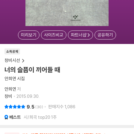
미리보기
사이즈비교
파트너샵
공유하기
소득공제
창비시선
너의 슬픔이 끼어들 때
안희연 시집
안희연
저
창비
2015.09.30.
9.5
판매지수
1,086
30
베스트
시/희곡 top20 1주