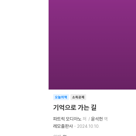
오늘의책
소득공제
기억으로 가는 길
파트릭 모디아노
저
윤석헌
역
레모출판사
2024.10.10.