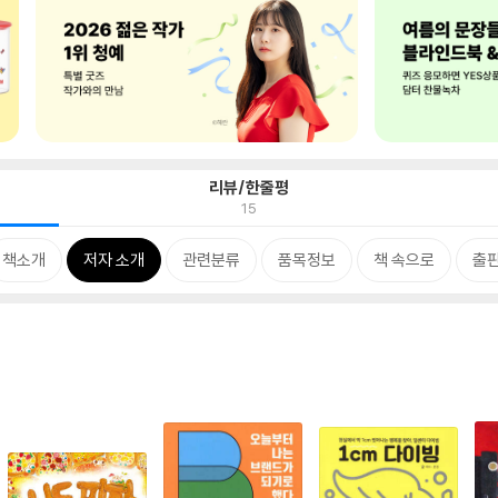
리뷰/한줄평
15
책소개
저자 소개
관련분류
품목정보
책 속으로
출판