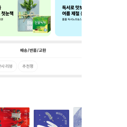
배송/반품/교환
사 리뷰
추천평