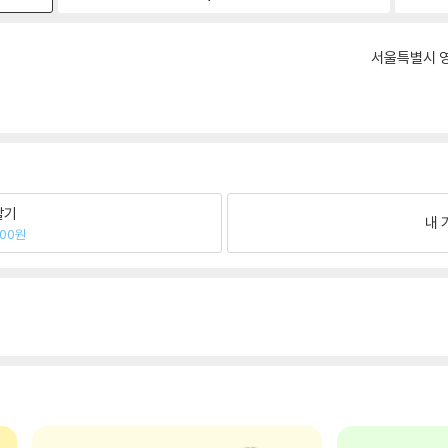
서울특별시 영
팔기
내 
100원