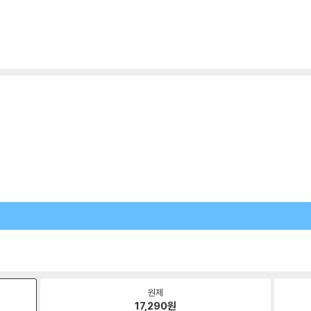
원제
17,290
원