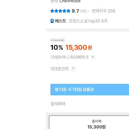
원제
Chevreuse
9.7
판매지수
258
15
베스트
프랑스소설 top20 4주
17,000
원
10
15,300
크레마머니 최대혜택가
YES포인트
앱 다운 시 1천원 상품권
결제혜택
종이책
15,300
원