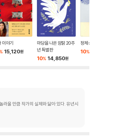
마 이야기
마당을 나온 암탉 20주
정체성의 심리학
타인의 
년 특별판
힘든 나
15,120
10
18,000
%
%
원
원
10
14,850
10
1
%
%
원
놀라울 만큼 작가의 실제와 닮아 있다. 유년시