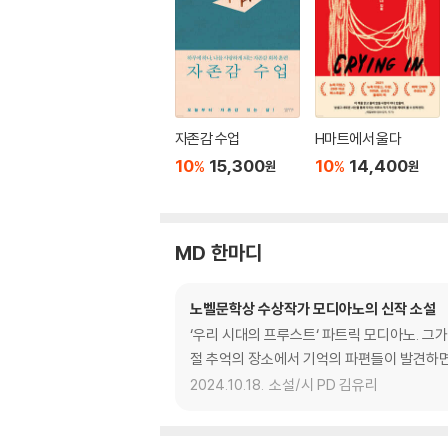
자존감 수업
H마트에서 울다
10
15,300
10
14,400
%
%
원
원
MD 한마디
노벨문학상 수상작가 모디아노의 신작 소설
‘우리 시대의 프루스트‘ 파트릭 모디아노. 그
절 추억의 장소에서 기억의 파편들이 발견하면
2024.10.18.
소설/시 PD 김유리