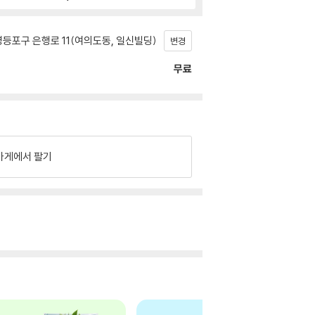
등포구 은행로 11(여의도동, 일신빌딩)
변경
무료
가게에서 팔기