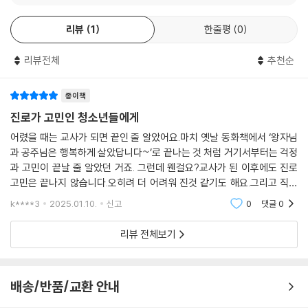
의사가 되기 위한 과정도, 미래를 밟아 가는 방식도 사람마다 다 다를 수 있
리뷰
1
한줄평
0
다는 점을 강조하는 저자의 목소리는 청소년 독자가 더 넓은 시야로 세상
을 바라보게 한다.
리뷰전체
추천순
“환자를 돕는 일은 다른 무엇보다 가치 있는 일”
선한 세상을 만드는 올바른 진료의 힘
종이책
진로가 고민인 청소년들에게
소아 치과 전문의로서 오랜 기간 어린이를 진료한 경험을 지닌 김준혁 교
어렸을 때는 교사가 되면 끝인 줄 알았어요.마치 옛날 동화책에서 ‘왕자님
수는 좋은 의료 서비스를 제공할 수 있는 사회를 만들려면 무엇이 필요할
과 공주님은 행복하게 살았답니다~’로 끝나는 것 처럼 거기서부터는 걱정
지 고민하면서 연구의 길을 걷게 되었다고 밝힌다. 그리고 자신이 찾고 고
과 고민이 끝날 줄 알았던 거죠. 그런데 웬걸요?교사가 된 이후에도 진로
민해 온 의학의 눈부신 가치를 이렇게 전한다.
고민은 끝나지 않습니다.오히려 더 어려워 진것 같기도 해요.그리고 직업
을 가지게 된 이후의 진로 고민은 비단 교사 뿐 아니라 어떤 직업인이라도
k****3
2025.01.10.
신고
0
댓글
0
“환자를 돕는 일은 다른 무엇보다 가치 있는 일이라는 거예요. 세상에서 제
갖게 됩니다.그
일 가치 있는 일이라고 말하면 과할까 싶지만 저는 그렇게 말해도 된다고
리뷰 전체보기
생각해요. 물론, 그만큼 가치 있는 다른 일이 많이 있겠지요. 하지만 환자를
돕는 일이 다른 일보다 떨어지지 않아요. 저는 대학교에 들어와서야 이 분
야에 대해 알았고 내가 이 일을 할 만한 사람인가 계속 고민했지만, 환자를
배송/반품/교환 안내
치료하면서부터는 한 번도 고민한 적이 없어요. 그만큼 귀중한 일이에