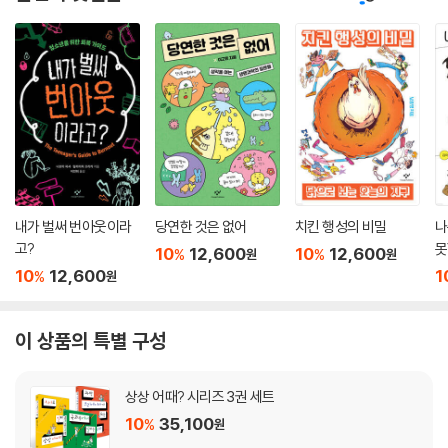
내가 벌써 번아웃이라
당연한 것은 없어
치킨 행성의 비밀
나
고?
못
10
12,600
10
12,600
%
%
원
원
10
12,600
1
%
원
이 상품의 특별 구성
상상 어때? 시리즈 3권 세트
10
35,100
%
원