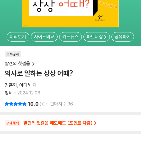
미리보기
사이즈비교
카드뉴스
파트너샵
공유하기
소득공제
발견의 첫걸음
의사로 일하는 상상 어때?
김준혁
이다혜
저
창비
2024.12.06.
10.0
판매지수
36
1
발견의 첫걸음 메모패드 (포인트 차감)
구매혜택