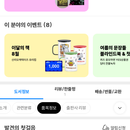
이 분야의 이벤트
8
리뷰/한줄평
도서정보
배송/반품/교환
1
 소개
관련분류
품목정보
출판사 리뷰
발견의 첫걸음
알림신청