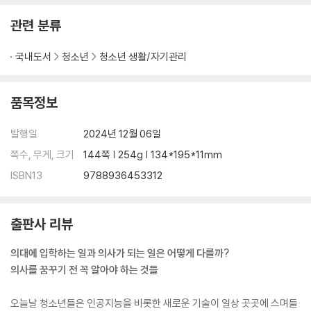
관련 분류
국내도서
청소년
청소년 생활/자기관리
품목정보
발행일
2024년 12월 06일
쪽수, 무게, 크기
144쪽 | 254g | 134*195*11mm
ISBN13
9788936453312
출판사 리뷰
의대에 입학하는 일과 의사가 되는 일은 어떻게 다를까?
의사를 꿈꾸기 전 꼭 알아야 하는 것들
오늘날 청소년들은 인공지능을 비롯한 새로운 기술이 일상 곳곳에 스며들