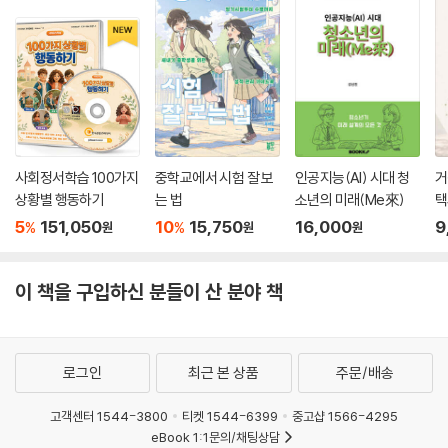
가 다를 수 있다. 김준혁 교수는 이럴 때 모두가 만족할 수 있는 결정을 내
리기 위해서 노력하는 것이 의료윤리라 말한다. 사회가 빠른 속도로 변하
기에 좋은 결정을 내리는 게 나날이 어려워져만 가는 오늘날, 의료윤리를
다루는 이 책은 청소년들이 ‘정의로운 건강’에 대해 생각해 보게 한다.
‘더 나아간 이야기’에서는 다양한 생각거리를 실어 풍성함을 더한다. 의사
를 왜 전문직이라고 하는지, 의과대학은 언제부터 별도의 제도를 갖추었는
사회정서학습 100가지
중학교에서 시험 잘 보
인공지능(AI) 시대 청
거
지, ‘셜록 홈즈’의 모델이 사실 의사였다는 점 등 흥미로운 이야기를 읽어
상황별 행동하기
는 법
소년의 미래(Me來)
택
가다 보면 어느새 의료에 관해 폭넓은 지식을 얻을 수 있을 것이다. 『의사
생
5
151,050
10
15,750
16,000
9
%
%
원
원
원
로 일하는 상상 어때?』는 의사를 꿈꾸는 청소년, 더 나아가 의학의 오늘과
내일에 관심을 둔 모든 이들에게 필요한 이야기를 전하며 한 자락의 지혜
를 남기는 책이다.
이 책을 구입하신 분들이 산 분야 책
▶ ‘상상 어때?’ 시리즈 소개
로그인
최근 본 상품
주문/배송
내 꿈을 발견하는 첫걸음은 바로 여기서부터!
이공계 전공을 꿈꾸는 청소년을 위한 현실 밀착 진로 강연 시리즈 ‘상상 어
고객센터 1544-3800
티켓 1544-6399
중고샵 1566-4295
때?’
eBook 1:1문의/채팅상담