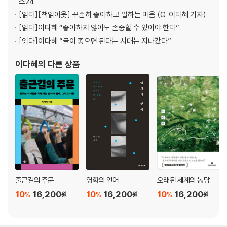
스24
[읽다]
[책읽아웃] 꾸준히 좋아하고 일하는 마음 (G. 이다혜 기자)
[읽다]
이다혜 “좋아하지 않아도 존중할 수 있어야 한다”
[읽다]
이다혜 “글이 좋으면 된다는 시대는 지나갔다”
이다혜
의 다른 상품
출근길의 주문
영화의 언어
오래된 세계의 농담
10
16,200
10
16,200
10
16,200
%
%
%
원
원
원