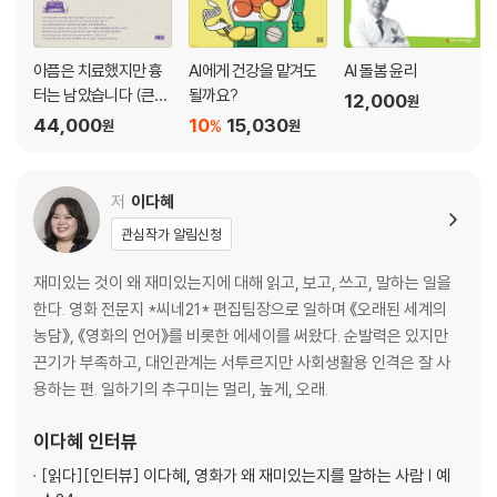
아픔은 치료했지만 흉
AI에게 건강을 맡겨도
AI 돌봄 윤리
터는 남았습니다 (큰글
될까요?
12,000
원
자책)
44,000
10
15,030
%
원
원
저
이다혜
관심작가 알림신청
재미있는 것이 왜 재미있는지에 대해 읽고, 보고, 쓰고, 말하는 일을
한다. 영화 전문지 *씨네21* 편집팀장으로 일하며 《오래된 세계의
농담》, 《영화의 언어》를 비롯한 에세이를 써왔다. 순발력은 있지만
끈기가 부족하고, 대인관계는 서투르지만 사회생활용 인격은 잘 사
용하는 편. 일하기의 추구미는 멀리, 높게, 오래.
이다혜
인터뷰
[읽다]
[인터뷰] 이다혜, 영화가 왜 재미있는지를 말하는 사람 | 예