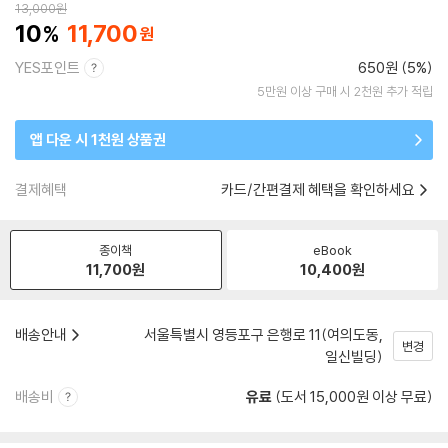
13,000
원
10
11,700
YES포인트
650원 (5%)
5만원 이상 구매 시 2천원 추가 적립
앱 다운 시 1천원 상품권
결제혜택
카드/간편결제 혜택을 확인하세요
종이책
eBook
11,700
원
10,400
원
배송안내
서울특별시 영등포구 은행로 11(여의도동,
변경
일신빌딩)
배송비
유료
(도서 15,000원 이상 무료)