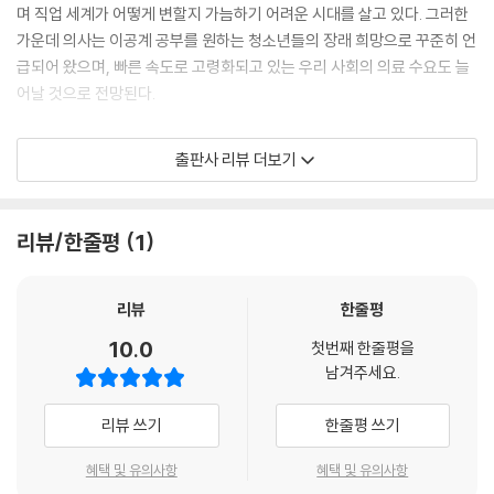
며 직업 세계가 어떻게 변할지 가늠하기 어려운 시대를 살고 있다. 그러한
가운데 의사는 이공계 공부를 원하는 청소년들의 장래 희망으로 꾸준히 언
급되어 왔으며, 빠른 속도로 고령화되고 있는 우리 사회의 의료 수요도 늘
어날 것으로 전망된다.
김준혁 교수는 의과대학·치과대학 학생들을 상대로 오랜 시간 진로에 관한
출판사 리뷰 더보기
상담을 진행했던 경험을 통해 자신이 의사에 맞는 사람일지 고민하는 청소
년들에게 살뜰한 조언을 전한다. 그러면서도 의사가 되기까지 많은 양의
공부와 노력이 필요하다는 점을 숨기지 않는다. 의사가 되기도, 의사로 진
리뷰/한줄평
1
료를 계속 이어 가는 것도 결코 쉽지 않은 일이기에 청소년이 방황하지 않
고 자신의 꿈을 향해 전력을 다하려면 스스로 ‘의사가 되어야 하는 이유’에
대한 고민이 먼저 이루어져야 한다. 이를 위해 『의사로 일하는 상상 어때?』
리뷰
한줄평
는 자신이 어떤 가치를 중요하게 여기는지, 어떤 것에 관심을 갖고 있는지,
10.0
첫번째 한줄평을
스스로 원하는 것이 무엇인지 탐구할 수 있도록 안내한다.
남겨주세요.
의료인문학자이자 의료윤리학자인 김준혁 교수는 이 책에서 인공지능이
리뷰 쓰기
한줄평 쓰기
나 미래의 진료에 관한 분석도 함께 전한다. 진료를 보는 임상 의사뿐만 아
니라 기술 개발이나 헬스케어 스타트업 창업 등 다채로운 의학의 세계에
혜택 및 유의사항
혜택 및 유의사항
대한 소개도 잊지 않는다. 의학과 의료는 생각보다 다양하고 복잡하기에