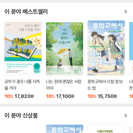
요.”(본문 24면)
이 분야 베스트셀러
많은 이들의 목숨을 구하고, 사람들이 더 좋은 삶을 살 수 있도록 이끄는 의
료의 가치는 어떤 시대에도 어떤 상황에서도 변하지 않는다. 김준혁 교수
는 여기서 한 걸음 더 나아가 환자가 무엇을 원하는지 진심으로 고려하면
서 환자의 삶의 질이 높아지도록 지원하는 의료로 향해 가야 함을 역설한
다. 그러기 위해서는 의사 혼자 환자를 보는 게 아니라 여러 분과의 의사는
의료인들과 활발하게 협업하고, 의료 서비스의 사각지대를 찾고 개선하는
지역 사회와도 협력해야 한다. 이처럼 저자가 생각하는 의료윤리의 핵심은
커뮤니케이션이다. 서로 배려하는 관계가 필요하다는 저자의 진심 어린 목
소리는 의사를 꿈꾸는 청소년에게 마음 깊숙한 곳까지 가닿는 울림을 선사
한다.
공부가 결국 너를 지켜
너는 원래 괜찮은 사람
중학교에서 시험 잘 보
너
줄 거야
이야
는 법
한
정의로운 건강을 만들어 나가는 사회는 어떤 사회일까?
10
17,820
10
17,100
10
15,750
1
%
%
%
원
원
원
모든 이들을 위한 의료윤리 이야기
이 분야 신상품
한국에서 의료윤리에 관한 논의가 본격적으로 이루어지기 시작한 것은 19
90년대 후반으로 그리 오래되지 않았다. 특정한 의료 상황을 두고도 때로
는 환자와 의료인의 가치가 다를 수 있고, 어떨 때는 의료계와 사회의 가치