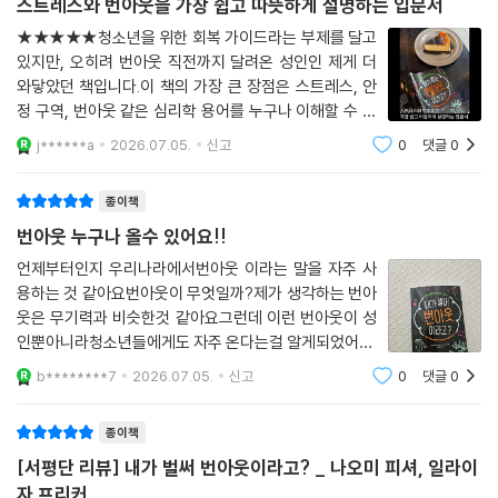
스트레스와 번아웃을 가장 쉽고 따뜻하게 설명하는 입문서
★★★★★청소년을 위한 회복 가이드라는 부제를 달고
있지만, 오히려 번아웃 직전까지 달려온 성인인 제게 더
와닿았던 책입니다.이 책의 가장 큰 장점은 스트레스, 안
정 구역, 번아웃 같은 심리학 용어를 누구나 이해할 수 있
을 만큼 쉽고 친절하게 설명한다는 점입니다. 스트레스를
j******a
2026.07.05.
신고
0
댓글
0
없애야 할 적이 아니라 몸과 마음이 나를 지키기 위해 보
내는 신호로 바라보게 해 준다는 점이 특히
종이책
번아웃 누구나 올수 있어요!!
언제부터인지 우리나라에서번아웃 이라는 말을 자주 사
용하는 것 같아요번아웃이 무엇일까?제가 생각하는 번아
웃은 무기력과 비슷한것 같아요그런데 이런 번아웃이 성
인뿐아니라청소년들에게도 자주 온다는걸 알게되었어요.
수시로 바뀌는 교육 방침과 여전히공부에 올인해야 하는
b********7
2026.07.05.
신고
0
댓글
0
청소년들의 삶은번아웃이 올수밖에 없겠더라구요아침에
학교에 갔다가 밤늦에나집에가는 청소년들을 보면
종이책
[서평단 리뷰] 내가 벌써 번아웃이라고? _ 나오미 피셔, 일라이
자 프리커