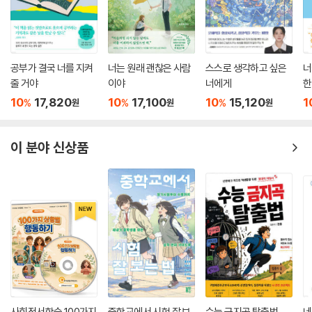
공부가 결국 너를 지켜
너는 원래 괜찮은 사람
스스로 생각하고 싶은
너
줄 거야
이야
너에게
한
10
17,820
10
17,100
10
15,120
1
%
%
%
원
원
원
이 분야 신상품
사회정서학습 100가지
중학교에서 시험 잘 보
수능 금지곡 탈출법
네