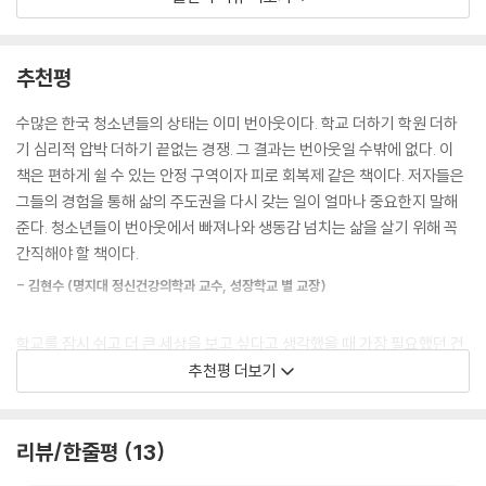
『내가 벌써 번아웃이라고?』는 청소년들 역시 학교생활, 교우관계 등으로
인해 번아웃에 빠질 수 있으며, 청소년들에게 문제가 있는 것이 아닌 환경
추천평
에 대한 자연스러운 반응이라는 점을 강조한다. 자신이 유별난 것이 아니
고 상황에 문제가 있다는 사실을 알게 되면 청소년들은 한결 자신의 상태
수많은 한국 청소년들의 상태는 이미 번아웃이다. 학교 더하기 학원 더하
를 돌아볼 여유를 가질 수 있게 된다. 이 책은 청소년들이 번아웃이 생기는
기 심리적 압박 더하기 끝없는 경쟁. 그 결과는 번아웃일 수밖에 없다. 이
이유를 이해하고 스스로를 받아들일 수 있도록 스트레스의 기전부터 쉽게
책은 편하게 쉴 수 있는 안정 구역이자 피로 회복제 같은 책이다. 저자들은
빠질 수 있는 함정들, 스트레스를 심화할 수 있는 학교의 특성들까지 차근
그들의 경험을 통해 삶의 주도권을 다시 갖는 일이 얼마나 중요한지 말해
차근 짚어 본다. 청소년들이 직접 자신의 상황을 점검해 볼 수 있는 다양한
준다. 청소년들이 번아웃에서 빠져나와 생동감 넘치는 삶을 살기 위해 꼭
활동들은 번아웃 청소년이 놓치기 쉬운 주도성을 되돌려 주며, 비슷한 상
간직해야 할 책이다.
황에 처했던 다른 청소년들의 이야기, 번아웃을 극복한 사람들의 이야기를
- 김현수 (명지대 정신건강의학과 교수, 성장학교 별 교장)
통해 자신만 어려움을 겪은 것이 아니고, 분명 나아질 수 있다는 희망을 가
질 수 있도록 돕는다.
학교를 잠시 쉬고 더 큰 세상을 보고 싶다고 생각했을 때 가장 필요했던 건
“그래도 괜찮다.”라는 말이었다. 남들이 학교를 갈 때 잠깐 가지 않아도 괜
추천평 더보기
다른 길로 가도, 느리게 가도 괜찮아
찮고, 친구들이 교실에서 공부할 때 배낭을 메고 세상을 돌아다녀도 괜찮
새로운 길을 찾는 모든 이들을 위한 따듯한 심리 수업
다고. 『내가 벌써 번아웃이라고?』는 한없이 불안해서 하루에 여덟 번도 더
마음을 바꾸었던 과거의 나와 친구들을 위한 가이드북이다. 발칙하고 새로
리뷰/한줄평
13
『내가 벌써 번아웃이라고?』는 번아웃을 이해하는 것에서 나아가 회복으로
운 상상을 하는 십 대들의 허리춤에 이 책을 살포시 끼워 주고 싶다.
향하는 길까지 네 단계로 나누어 자세히 안내한다. 번아웃임을 알게 되는