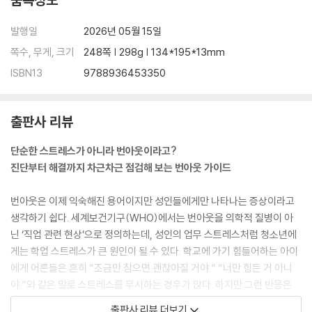
발행일
2026년 05월 15일
쪽수, 무게, 크기
248쪽 | 298g | 134*195*13mm
ISBN13
9788936453350
출판사 리뷰
단순한 스트레스가 아니라 번아웃이라고?
진단부터 해결까지 차근차근 점검해 보는 번아웃 가이드
번아웃은 이제 익숙해진 용어이지만 성인들에게만 나타나는 증상이라고
생각하기 쉽다. 세계보건기구(WHO)에서는 번아웃을 의학적 질병이 아
닌 ‘직업 관련 현상’으로 정의하는데, 성인의 업무 스트레스처럼 청소년에
게는 학업 스트레스가 큰 원인이 될 수 있다. 학교에 가기 힘들어하는 아이
에게 어른들은 흔히 “조금만 참으면 괜찮아질 거야.” “너만 힘든 거 아니
야.”와 같은 말로 스트레스를 무시하는 경우가 많다. 하지만 그런 반응은
청소년들에게 죄책감을 심어 주며 상황을 악화하기 쉽다.
출판사 리뷰 더보기