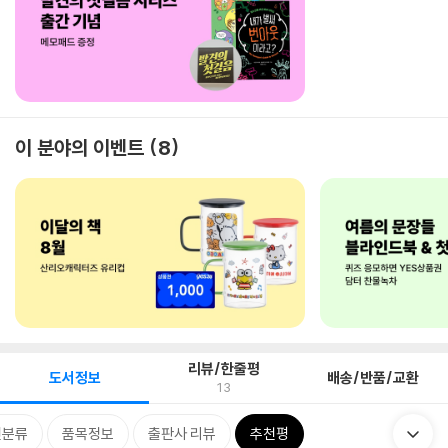
이 분야의 이벤트
8
리뷰/한줄평
도서정보
배송/반품/교환
13
련분류
품목정보
출판사 리뷰
추천평