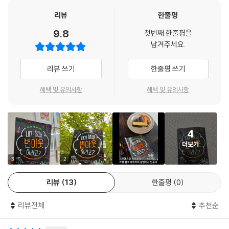
첫 번째 ‘고장’ 단계(123면)에서는 나아져야 한다는 압박을 거두는 것이
- 이길보라 (영화감독, 작가)
리뷰
한줄평
가장 중요하다. 청소년이 스스로 어떤 압박을 받고 있었는지 되짚어 보고,
9.8
주변에서 오는 압박과 자신을 괴롭히는 생각들에서 벗어나는 연습 활동을
첫번째 한줄평을
남겨주세요.
소개한다. 두 번째 ‘수리’ 단계(148면)에서는 삶에 대한 관심을 조금씩 되
찾아 올 수 있도록 안내한다. 일상의 즐거웠던 순간들을 기록해 보거나 좋
리뷰 쓰기
한줄평 쓰기
아하는 일을 하기 위한 작은 발걸음을 시도해 보면서 회복으로 나아갈 발
판을 마련한다.
혜택 및 유의사항
혜택 및 유의사항
세 번째 ‘여정에서 배우기’ 단계(165면)에서는, 청소년들이 스스로를 괴롭
게 한 것이 무엇이었는지 조심스럽게 살펴보도록 돕는다. 학교나 성공에
대한 생각을 재정비해야 할 수도 있고, 친구 관계를 돌아보며 새로운 관계
4
를 시도해 보아야 할 수도 있다. 이 과정을 통해 청소년들은 삶에 대한 주도
더보기
권과 의미를 되찾을 수 있다. 마지막 ‘내일을 그리기’ 단계(192면)에서는
3
2
비로소 미래를 그려 보고 변화를 향한 발걸음을 내디딜 수 있도록 돕는다.
이때의 회복은 반드시 학교로 돌아가는 것을 전제하지 않는다. 학교가 아
리뷰
13
한줄평
0
닌 다른 배움의 길도 있으며 인생에는 다양한 경로가 있다는 사실을 실제
사례들을 통해 섬세히 안내한다.
리뷰전체
추천순