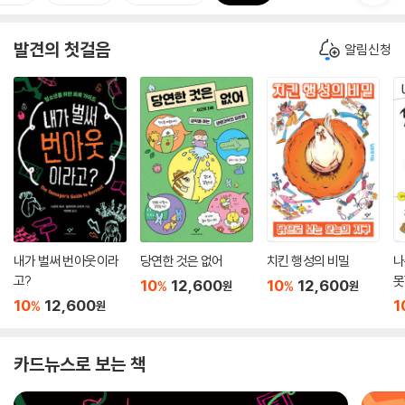
발견의 첫걸음
알림신청
내가 벌써 번아웃이라
당연한 것은 없어
치킨 행성의 비밀
나
고?
못
10
12,600
10
12,600
%
%
원
원
10
12,600
1
%
원
카드뉴스로 보는 책