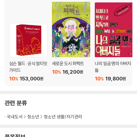
심슨 월드 : 공식 얼티밋
새로운 도시 퍼펙트
나의 일곱 명의 아버지
가이드
들
10
16,200
%
원
10
153,000
10
19,800
%
%
원
원
관련 분류
국내도서
청소년
청소년 생활/자기관리
품목정보