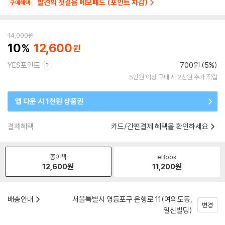
발견의 첫걸음 메모패드 (포인트 차감)
구매혜택
14,000
원
10
12,600
YES포인트
700원 (5%)
5만원 이상 구매 시 2천원 추가 적립
앱 다운 시 1천원 상품권
결제혜택
카드/간편결제 혜택을 확인하세요
종이책
eBook
12,600
원
11,200
원
배송안내
서울특별시 영등포구 은행로 11(여의도동,
변경
일신빌딩)