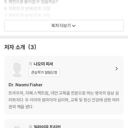
5. 예전으로 돌아갈 수 있을까요?
6. 회복의 첫 번째 단계: 고장
7. 회복의 두 번째 단계: 수리
8. 회복의 세 번째 단계: 여정에서 배우기
목차 더보기
9. 회복의 네 번째 단계: 내일을 그리기
마치며
저자 소개
3
어른을 위한 청소년 번아웃 가이드
추천의 말
저
나오미 피셔
관심작가 알림신청
Dr. Naomi Fisher
트라우마, 자폐 스펙트럼, 대안 교육을 전문으로 하는 영국의 임상 심
리학자다. 두 아이의 엄마이자 심리학, 교육 및 정신 건강에 관한 여러
권의 책을 썼다.
저
일라이자 프리커