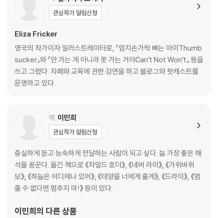
관심작가 알림신청
Eliza Fricker
영국의 작가이자 일러스트레이터로, 『엄지손가락 빠는 아이Thumb
sucker』와 『안 가는 게 아니라 못 가는 거야Can’t Not Won’t』 등을
쓰고 그렸다. 자폐와 교육에 관한 강연을 하고 블로그와 팟캐스트를
운영하고 있다.
역
이민희
관심작가 알림신청
충실하게 듣고 능숙하게 전달하는 사람이 되고 싶다. 늘 가장 좋은 해
석을 꿈꾼다. 옮긴 책으로 《차일드 호더》, 《네버 라이》, 《가위바위
보》, 《하늘은 어디에나 있어》, 《태양을 너에게 줄게》, 《드라이》, 《멈
출 수 없다면 멈추지 마!》 등이 있다.
이민희
의 다른 상품