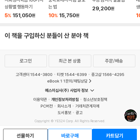
상황별 행동하기
는 법
생
29,200
원
5
151,050
10
15,750
1
%
%
원
원
이 책을 구입하신 분들이 산 분야 책
로그인
최근 본 상품
주문/배송
고객센터 1544-3800
티켓 1544-6399
중고샵 1566-4295
eBook 1:1문의/채팅상담
예스이십사(주) 사업자 정보
이용약관
개인정보처리방침
청소년보호정책
PC버전
회사소개
거래처관계자께
도서홍보
광고
Copyright © YES24 Corp. All Rights Reserved.
MATOM4
선물하기
바로구매
카트담기