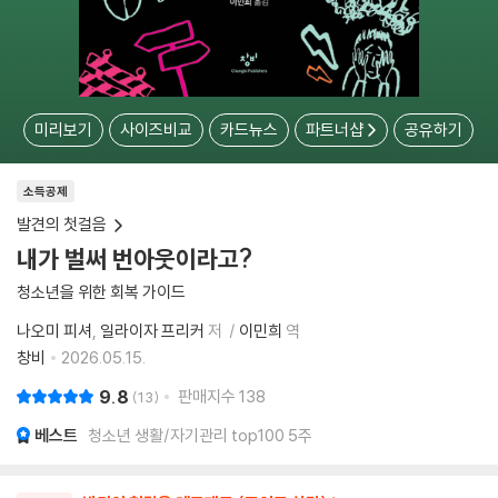
미리보기
사이즈비교
카드뉴스
파트너샵
공유하기
소득공제
발견의 첫걸음
내가 벌써 번아웃이라고?
청소년을 위한 회복 가이드
나오미 피셔
일라이자 프리커
저
이민희
역
창비
2026.05.15.
9.8
판매지수
138
13
베스트
청소년 생활/자기관리 top100 5주