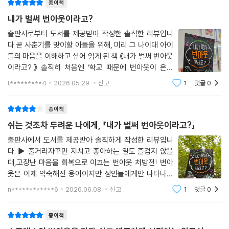
번아웃을 겪는 아이와 어려운 시간을 보낼 보호자들을 위한 조언도 놓치지
종이책
않는다. 부록의 ‘어른들을 위한 청소년 번아웃 가이드’(221면)는 상황을 받
내가 벌써 번아웃이라고?
아들이고 함께 회복으로 나아가도록 돕는 또 하나의 친절한 가이드북이다.
출판사로부터 도서를 제공받아 작성한 솔직한 리뷰입니
『내가 벌써 번아웃이라고?』는 다정하고 섬세한 조언과 실용적인 실천법들
다.곧 사춘기를 맞이할 아들을 위해, 미리 그 나이대 아이
을 통해 새로운 길로 나아가고자 하는 청소년과 어른 모두를 위한 책이다.
들의 마음을 이해하고 싶어 읽게 된 책 《내가 벌써 번아웃
이라고?》.솔직히 처음엔 ‘학교 때문에 번아웃이 온다
고?’라는 생각에 적잖이 놀랐다.학교는 의무교육이고, 학
t*********4
2026.05.29.
신고
1
댓글
0
생이라면 어느 정도는 버텨야 한다고 생각했던 평범한 학
부모였기 때문이다.하지만 요즘 아이들이 살
종이책
쉬는 것조차 두려운 나에게, 「내가 벌써 번아웃이라고?」
출판사에서 도서를 제공받아 솔직하게 작성한 리뷰입니
다. ▶ 줄거리자꾸만 지치고 좋아하는 일도 즐겁지 않을
때,고장난 마음을 회복으로 이끄는 번아웃 처방전! 번아
웃은 이제 익숙해진 용어이지만 성인들에게만 나타나는
증상이라고 생각하기 쉽다.세계보건기구(WHO)에서는
n************6
2026.06.08.
신고
1
댓글
0
번아웃을 의학적 질병이 아닌 ‘직업 관련 현상’으로 정의
하는데,성인의 업무 스트레스처럼 청소년에게는
종이책