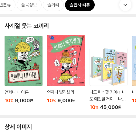
련분류
품목정보
줄거리
출판사 리뷰
사계절 웃는 코끼리
언제나 내 이름
언제나 빨리빨리
나도 편식할 거야 + 나
나
도 예민할 거야 + 나는
10
9,000
10
9,000
1
%
%
원
원
기억할 거야 + 나는 망
10
45,000
%
원
설일 거야 + 나는 따로
할 거야 5권세트
상세 이미지