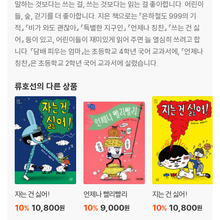
말하는 것보다는 쓰는 걸, 쓰는 것보다는 읽는 걸 좋아합니다. 어린이
들, 숲, 걷기를 더 좋아합니다. 지은 책으로는 『은하철도 999의 기
적』 『비가 와도 괜찮아』 『특별한 지구인』 『언제나 칭찬』 『쓰는 건 싫
어』 등이 있고, 어린이들이 재미있게 읽어 주면 늘 열심히 쓰려고 합
니다. 『담배 피우는 엄마』는 초등학교 4학년 국어 교과서에, 『언제나
칭찬』은 초등학교 2학년 국어 교과서에 실렸습니다.
류호선
의 다른 상품
자는 건 싫어!
언제나 빨리빨리
지는 건 싫어!
10
10,800
10
9,000
10
10,800
%
%
%
원
원
원