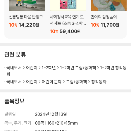
신통방통 마음 반창고
사회정서교육 연계 도
민이의 탐정놀이
서 세트 (초등 3-4학
10
14,220
10
11,700
%
%
원
원
년)
10
59,400
%
원
관련 분류
국내도서
어린이
1-2학년
1-2학년 그림/동화책
1-2학년 창작동
화
국내도서
어린이
어린이 문학
그림/동화책
창작동화
품목정보
발행일
2024년 12월 13일
쪽수, 무게, 크기
88쪽 | 160*210*15mm