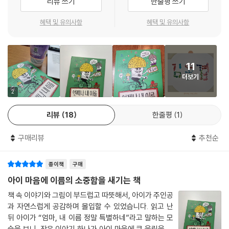
리뷰 쓰기
한줄평 쓰기
지 않게 스스로 표시도 해야 한다. 특히 한글을 깨치며 말놀이를 재미있어
하는 시기인 만큼, 1학년 교실에서는 늘 이름을 두고 벌어지는 에피소드들
혜택 및 유의사항
혜택 및 유의사항
이 많다. 학교에서 수많은 어린이를 만나 온 류호선 작가는 누구라도 한 번
쯤 겪어 봤을 별명 소동으로 어린이들의 눈길을 사로잡는다. 그리고 더 나
아가 서로의 이름으로 삼행시를 짓게끔 하며 상대방의 이름이 가진 의미에
11
대해서도 생각해 볼 기회를 쥐여 준다. 친구들 간의 다툼으로 시작된 사건
더보기
은 단순히 이름을 바꾸고 싶다는 데서 그치는 것이 아니라, 이제 막 사회생
활을 시작한 어린이들이 자신 외에도 곁에 있는 대상을 차근차근 알아 갈
2
수 있도록 이끈다. 『언제나 내 이름』은 이름으로 골머리를 앓아 본 일고여
리뷰
18
한줄평
1
덟 살 어린이들에게 시기적절한 주제를 콕 집은 이야기이다.
구매리뷰
추천순
나다운 이름은 내가 지을 거야!
종이책
구매
토리는 학교에서 돌아오자마자 엄마에게 무작정 이름을 바꾸고 싶다고 선
언한다. 이름을 바꿔야만 “우주 최강 멋진 이름”으로 숙제를 할 수 있기 때
아이 마음에 이름의 소중함을 새기는 책
문에 토리는 마음이 초조하다. 토리의 이름을 짓는 데 할머니가 얼마나 큰
책 속 이야기와 그림이 부드럽고 따뜻해서, 아이가 주인공
고생을 했는지 말해도 토리는 전혀 들리지 않는다. 그 일화는 토리가 어려
과 자연스럽게 공감하며 몰입할 수 있었습니다. 읽고 난
서부터 할머니가 “잊을 만하면 들려”주었다. 그 덕에 토리도 본인 이름을
뒤 아이가 “엄마, 내 이름 정말 특별하네”라고 말하는 모
좋아했지만, 지금은 생각이 달라졌다. 결국 토리는 ‘내 이름’을 두고 엄마에
습을 보니, 작은 이야기 하나가 아이 마음에 큰 울림을 줄