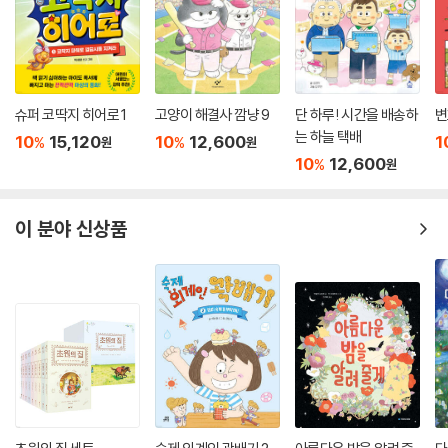
비단 토리의 할머니뿐만 아니라 이 세상에는 여전히 이름 없이 살고 있는
존재들이 있다. 별 의미 없이 지어진 이름, 누군가의 가족으로 불리는 경우,
고유한 이름 대신 ‘야’라는 호칭으로 퉁 쳐지는 이들까지. 내 이름에서 네
이름을 생각게 하는 토리의 이름 짓기 대소동에서 독자들은 자연스레 깨치
슈퍼 코딱지 히어로 1
고양이 해결사 깜냥 9
단 하루! 시간을 배송하
변
게 될 것이다. 자신을 대변하는 이름에 얼마나 큰 세상이 담겨 있는지, 또
는 하늘 택배
10
15,120
10
12,600
1
%
%
원
원
각자의 이름을 부르는 건 얼마나 상대를 존중하는 일인지를 말이다. “도토
10
12,600
%
원
리! 나는 내 이름이 참 좋아!”라고 외치는 토리처럼, “사랑이 담긴 이름”은
자기 자신을 존귀한 존재로 여길 수 있는 매개체이기도 하다. 이름과 별명
이 분야 신상품
으로 시무룩했던 경험이 있다면 『언제나 내 이름』을 다 읽고 난 뒤에, 자신
의 이름을 시원하게 외쳐 보기를 바란다. 분명 스스로가 더욱더 좋아지고,
사랑스럽게 느껴지는 기회가 될 것이다.