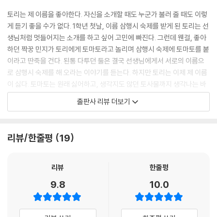
토리는 제 이름을 좋아한다. 자신을 소개할 때도 누군가 불러 줄 때도 이렇
게 듣기 좋을 수가 없다. 1학년 첫날, 이름 삼행시 숙제를 받게 된 토리는 선
생님처럼 멋들어지는 소개를 하고 싶어 고민에 빠진다. 그런데 웬걸, 좋아
하던 짝꿍 민지가 토리에게 토마토라고 놀리며 삼행시 숙제에 토마토를 붙
이라고 딴죽을 건다. 된통 다투던 둘은 결국 선생님에게서 서로의 이름으
로 삼행시 숙제를 해 오라는 이야기를 듣는다. 하지만 토리는 이제 제 이름
이 싫다. 토마토는 원래 싫어하고, 생각지도 않던 토사물까지 생각나는 바
람에 토리는 얼른 이름을 바꾸고 싶어졌다.
출판사 리뷰 더보기
토리는 하루아침에 울긋불긋 볼품없는 모습에, 맛도 없고, 이상하기 그지
없는 새빨간 토마토가 되어 버렸어요. 알밤 같은 도토리가 한순간에 시뻘
리뷰/한줄평
19
건 토마토가 된 날이랍니다. 그러니 토리가 얼마나 속이 상하겠어요. (35
쪽)
리뷰
한줄평
살면서 가장 많이 쓰고, 말하고, 들을 단어는 무엇일까? 바로 내 이름이다.
9.8
10.0
어린이들의 사회생활 시작점인 초등학교에서는 이름에 가까워질 순간이
더더욱 많다. 유치원 때보다 훨씬 더 많은 친구들, 선생님들을 만나며 본인
을 비롯한 여러 사람들의 이름을 하나씩 외워 나가고 제 물건을 잃어버리