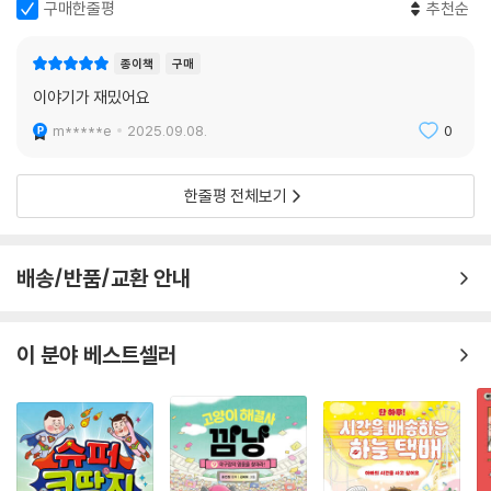
기에 온 정성을 쏟는다. 하지만 어째선지 토리 머릿속에는 도토리라는 이
구매한줄평
추천순
름만 맴돌 뿐이다.
종이책
구매
내 이름에서 네 이름으로
이야기가 재밌어요
이름으로 알게 되는 존재의 소중함
m*****e
2025.09.08.
0
토리는 여러 이름을 쓰고, 불러도 보지만 성에 차지 않는다. 결국 토리는 본
인의 이름을 지어 준 할머니를 찾아간다. 할머니는 늘 토리에게 지혜로운
한줄평 전체보기
길을 알려 주었고, “천 명의 엄마보다도 더 든든한” 존재이니까. 그런데 토
리는 할머니 이름을 모른다는 의외의 사실을 깨닫는다. 엄마 아빠도, 친구
도, 선생님의 이름도 모두 다 아는데 말이다. 게다가 할머니는 어려서 이름
배송/반품/교환 안내
이 없었단다! 제 이름을 바꾸는 데 심혈을 기울이던 토리 이야기는 이름 없
이 살아온 할머니 이야기로 이어져, 소중한 존재에게 붙여 주는 이름의 의
미를 독자들이 차분히 되짚게 한다. 토리는 도토리보다 더 나은 이름이 생
이 분야 베스트셀러
각나지 않아 괴로워하다, 그제야 본인의 이름을 짓는 데 가족들이 얼마나
많은 정성을 들였는지 깨닫고, 이름이 없이 지낸 할머니의 어린 시절에 가
만히 귀 기울이며 새로운 고민에 빠진다. 얼마 남지 않은 삼행시 발표 날,
과연 토리는 어떤 이름으로 바꾸었을까? 맨 처음에 지었던 민지를 놀리는
삼행시를 친구들에게 선보일까?