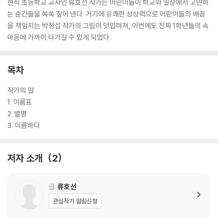
현직 초등학교 교사인 류호선 작가는 어린이들이 학교와 일상에서 고민하
는 순간들을 쏙쏙 짚어 낸다. 거기에 유쾌한 상상력으로 어린이들의 배꼽
을 책임지는 박정섭 작가의 그림이 덧입혀져, 이번에도 진짜 1학년들의 속
마음에 가까이 다가갈 수 있게 되었다.
목차
작가의 말
1. 이름표
2. 별명
3. 이름하다
저자 소개
2
글
류호선
관심작가 알림신청