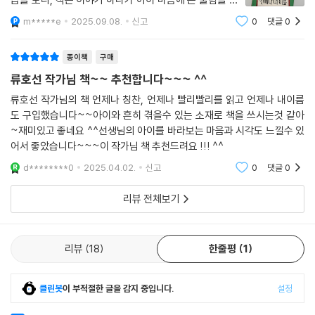
게 시원한 한 방을 날린다. 안 된다고만 할 줄 알았던 엄마는 토리의 주체적
수 있다는 걸 다시금 느꼈습니다.아이와 함께 자신의 이름
m*****e
2025.09.08.
신고
0
댓글
0
과 정체성, 가족과의 관계에 대해 이야기할 수 있는 기회
인 한마디 덕분에 생각을 바꾼다.
를 만들어주는 책이라, 그림책으로 추
종이책
구매
“그래도 내 이름이니까 내가 바꾸고 싶으면 바꿔야 하는 거잖아요? 아무
류호선 작가님 책~~ 추천합니다~~~ ^^
리 정성스럽게 지은 이름이어도 제가 싫다고요! 저는 꼭 바꾸고 싶다고
요!” (46쪽)
류호선 작가님의 책 언제나 칭찬, 언제나 빨리빨리를 읽고 언제나 내이름
도 구입했습니다~~아이와 흔히 겪을수 있는 소재로 책을 쓰시는것 같아
~재미있고 좋네요 ^^선생님의 아이를 바라보는 마음과 시각도 느낄수 있
태명부터 본명까지, 새로 태어날 아이를 두고 가족들은 한참 전부터 어떤
어서 좋았습니다~~~이 작가님 책 추천드려요 !!! ^^
이름을 지어 줄지 고민한다. 앞으로 수없이 불릴 이름, 아이가 어떠한 삶을
살기를 바라는 염원 등 이름에는 수많은 의미가 담긴다. 그러나 그 이름을
d********0
2025.04.02.
신고
0
댓글
0
평생 쓰고 살 존재에게는 선택권이 없다. 태어나면 모두가 그 이름으로 부
리뷰 전체보기
르고, 큰 문제가 있지 않은 이상은 남이 정한 이름으로 일생을 살아야만 한
다. 당연히 이름은 누군가 지어 주는 것이라는 보편적인 생각 앞에서 여덟
살 토리는 독립적인 발언을 한다. 인터넷 세상에서 나만의 닉네임을 짓듯,
리뷰
18
한줄평
1
현실에서도 나다운 이름을 직접 지을 수 있는 기회가 있어야 하는 것 아닐
까? 어린이의 당찬 생각은 어른들의 꽉 막힌 마음을 뒤집어 놓는다. 토리는
그때부터 본인이 좋아하는 사람들의 이름을 하나씩 떠올린다. 할머니가 토
클린봇
이 부적절한 글을 감지 중입니다.
설정
리 이름을 두고 수십 번 부르고 부른 끝에 정했듯이, 자신의 새로운 이름 짓