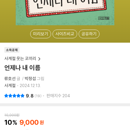
미리보기
사이즈비교
공유하기
소득공제
사계절 웃는 코끼리
언제나 내 이름
류호선
글
박정섭
그림
사계절
2024.12.13.
9.8
판매지수
204
19
10,000
원
10
9,000