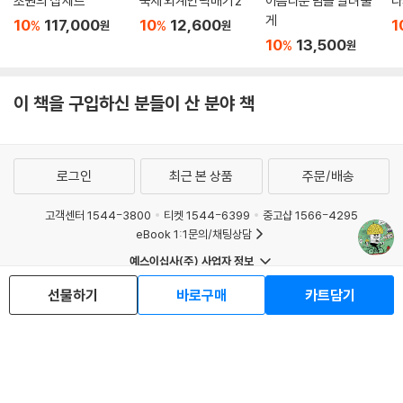
초원의 집 세트
숙제 외계인 곽배기 2
아름다운 밤을 알려 줄
다
게
10
117,000
10
12,600
1
%
%
원
원
10
13,500
%
원
이 책을 구입하신 분들이 산 분야 책
로그인
최근 본 상품
주문/배송
고객센터 1544-3800
티켓 1544-6399
중고샵 1566-4295
eBook 1:1문의/채팅상담
예스이십사(주) 사업자 정보
이용약관
개인정보처리방침
청소년보호정책
선물하기
바로구매
카트담기
PC버전
회사소개
거래처관계자께
도서홍보
광고
Copyright © YES24 Corp. All Rights Reserved.
MATOM9