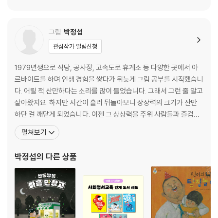
그림
박정섭
관심작가 알림신청
1979년생으로 식당, 공사장, 고속도로 휴게소 등 다양한 곳에서 아
르바이트를 하며 인생 경험을 쌓다가 뒤늦게 그림 공부를 시작했습니
다. 어릴 적 산만하다는 소리를 많이 들었습니다. 그래서 그런 줄 알고
살아왔지요. 하지만 시간이 흘러 뒤돌아보니 상상력의 크기가 산만
하단 걸 깨닫게 되었습니다. 이젠 그 상상력을 주위 사람들과 즐겁게
나누며 늙어 가고 싶답니다. 그림책 『검은 강아지』, 『그림책 쿠킹박
펼쳐보기
스』, 『도둑을 잡아라』, 『놀자』, 『감기 걸린 물고기』, 『짝꿍』을 지었고,
동시를 쓰고 그린 『똥시집』이 있습니다. 『토선생 거선생』의 이야기를
박정섭
의 다른 상품
쓰고, 『담배 피우는 엄마』,