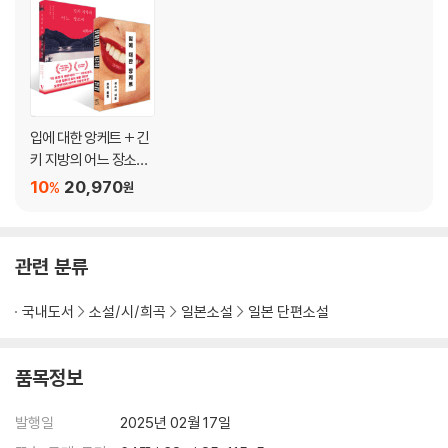
입에 대한 앙케트 + 긴
키 지방의 어느 장소에
대하여 세트
10
20,970
%
원
관련 분류
국내도서
소설/시/희곡
일본소설
일본 단편소설
품목정보
발행일
2025년 02월 17일