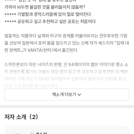
가까이 놔두면 불길한 것을 불러들이지 않을까?
***** 기발함과 경악스러움에 입이 절로 벌어진다
***** 공유하고 싶고 추천하고 싶은 공포는 처음이다
발표하는 작품마다 실제와 허구의 경계를 허물어뜨리는 전무후무한 기법
을 선보여 일본에서 호러 붐을 일으키고 있는 신예 작가 세스지의 『입에 대
한 앙케트』가 VANTA(반타)에서 출간된다.
스마트폰보다 작은 사이즈의 판형, 단 64페이지의 짧은 이야기로 평소 쇼
트 콘텐츠를 즐기는 이들도 부담 없이 읽고 또 공유하고 싶게 만든 이 책은
이러한 기획 의도가 제대로 맞아떨어져 일본에서 발매 직후 SNS를 중심
으로 크게 화제를 불러일으켰다.
책소개 더보기
또한 작고 짧음에도 오싹한 공포를 확실하게 전달한다는 점뿐만 아니라 음
성 파일 녹취록과 설문지라는 일반적인 스토리텔링 방식을 탈피한 서술 기
법, 본문 속 붉은색 그러데이션 글자로 깔아놓은 섬뜩한 암시, 뒤표지에 숨
저자 소개
2
긴 매미 이미지까지 독자를 경악에 빠뜨릴 만한 다양한 장치를 동원해 ‘신
감각 호러 체험’을 선사한다는 현지 언론의 평가를 받았다.