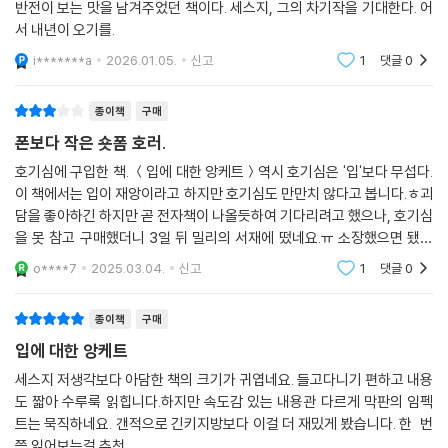
반전이 보는 맛을 남겨주었던 책이다. 세스지, 그의 차기작을 기대한다. 어
서 내년이 오기를.
i*******a
2026.01.05.
신고
1
댓글
0
종이책
구매
폰보다 작은 숏폼 호러.
호기심에 구입한 책. ＜입에 대한 앙케트＞역시 호기심은 '입'보다 무섭다.
이 책에서는 입이 재앙이라고 하지만 호기심도 만만치 않다고 봅니다.ㅎ괴
담을 좋아하긴 하지만 곧 전자책이 나올듯하여 기다리려고 했으나, 호기심
을 못 참고 구매했더니 3일 뒤 밀리의 서재에 떴네요.ㅠ 소장했으면 됐지
뭐세스지라는 일본 호러 작가의 아주 짧은 괴담 소설집인데요. 작가는 20
o****7
2025.03.04.
신고
1
댓글
0
23년부터 일본
종이책
구매
입에 대한 앙케트
세스지 저생각보다 아담한 책의 크기가 귀엽네요. 들고다니기 편하고 내용
도 짧아 수루룩 읽힙니다.하지만 속도감 있는 내용관 다르게 막판의 임펙
트는 묵직하네요. 갠적으로 긴키지방보다 이걸 더 재밌게 봤습니다. 한 번
쯤 읽어보는걸 추천