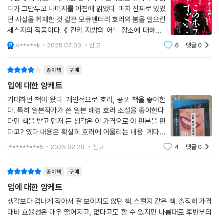
이 책은 ‘책은 이런 것’이라는 통념을 과감히 탈피, 손바닥만 한 사이즈에
다가 그만두고 나머지를 아침에 읽었다. 마치 진짜로 있었
단 64쪽으로 하나의 단편을 담은 작품으로, 소제목을 음성 파일명처럼 달
던 사실을 취재한 것 같은 모큐멘터리 호러의 붐을 일으킨
아 누군가의 말을 녹취한 것임을 드러내며 시작한다. 회색과 백색으로 지
세스지의 작품이다. 《 킨키 지방의 어느 장소에 대하여》
면 색에 변화를 주어 분위기를 환기시키고 각 화자의 진술을 붉은색으로
를 좀 복잡하게 읽은 다음에, 이 작품이 2025년 이 호러
k*****k
2025.07.03.
신고
6
댓글
0
가 대단해! 에서 집계한 호러베스트 20에서 4위를 차지
끝맺어 불길함을 고조시키며 앙케트 형식으로 마무리해 독자를 은근슬쩍
했다는 것을 알고 다시 잡았다.전작을 왜
작품 안으로 끌고 들어온 뒤, 진상을 밝힘으로써 충격과 공포를 극대화한
종이책
구매
다.
입에 대한 앙케트
‘책을 읽어야지’ 하는 작심 없이도 누구나 집어 들게 만드는 동시에 몇 번씩
다시 읽을 때마다 강력한 훅을 박아버리는 이 이야기는 단연코 가장 첨단
기대하던 책이 왔다. 개인적으로 호러, 공포 책을 좋아한
다. 특히 일본작가가 쓴 일본 배경 호러 소설을 좋아한다.
의 호러라 불릴 만하다.
다만 책을 받고 먼저 든 생각은 이 가격으로 이 판본을 판
다고? 였다.내용은 확실히 호러에 어울리는 내용. 게다가
재독을 하면 알 수 있는 부분도 있고 곱씹어 보게 해서 소
l*********5
2025.02.20.
신고
4
댓글
0
름이 돋게 하는 부분도 있어 재미있게 읽었다. 하지만 아
무리 생각해도 이 가격에 이 판본에 이
종이책
구매
입에 대한 앙케트
생각보다 겁나게 작아서 잘 보이지도 않던 책. 스컬지 같은 책. 솔직히 가격
대비 효율성은 매우 떨어지고, 없다고도 할 수 있지만 나름대로 후반부의