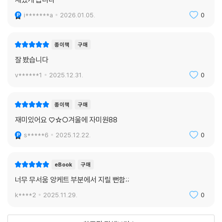
i*******a
2026.01.05.
0
종이책
구매
잘 봤습니다
v******1
2025.12.31.
0
종이책
구매
재미있어요 ♡☆○겨울에 자미원88
s*****6
2025.12.22.
0
eBook
구매
너무 무서움 앙케트 부분에서 지릴 뻔함;;
k****2
2025.11.29.
0