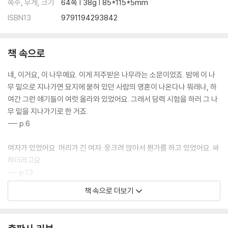
쪽수, 무게, 크기
64쪽 | 38g | 85*115*5mm
ISBN13
9791194293842
책 속으로
네, 이거요, 이 나무예요. 이게 저주받은 나무라는 소문이었죠. 밤에 이 나
무 밑으로 지나가면 묘지에 묻혀 있던 사람의 영혼이 나온다나 뭐래나, 하
여간 그런 얘기들이 여럿 올라와 있었어요. 그래서 담력 시험을 하러 그 나
무 밑을 지나가기로 한 거죠.
--- p.6
여자가 있었어요. 머리가 긴 여자. 웅크려 앉아서 뭔가를 하고 있었어요. 싸
하더라고요.
--- p.13
책 속으로 더보기
안이 죽은 것도 아마 뭔가를 봐서 아닐까 싶습니다. 쇼타와 같은 걸요. 저주
받은 나무에 대한 소문이 정말이었던 걸까요.
--- p.20