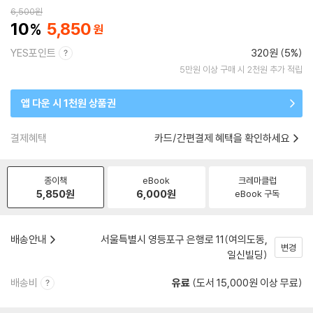
6,500
원
10
5,850
YES포인트
320원 (5%)
5만원 이상 구매 시 2천원 추가 적립
앱 다운 시 1천원 상품권
결제혜택
카드/간편결제 혜택을 확인하세요
종이책
eBook
크레마클럽
5,850
원
6,000
원
eBook 구독
배송안내
서울특별시 영등포구 은행로 11(여의도동,
변경
일신빌딩)
배송비
유료
(도서 15,000원 이상 무료)