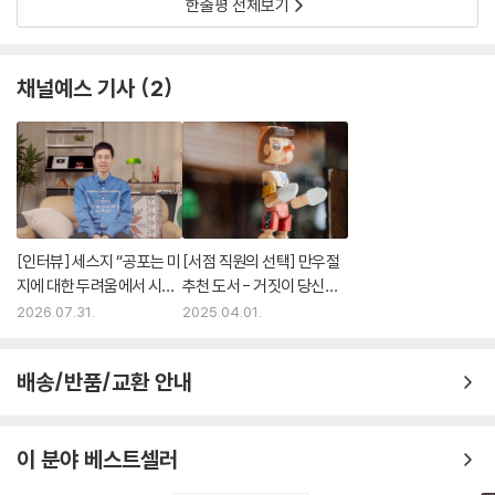
한줄평 전체보기
채널예스 기사
2
[인터뷰] 세스지 “공포는 미
[서점 직원의 선택] 만우절
지에 대한 두려움에서 시작
추천 도서 - 거짓이 당신을
됩니다” | 예스24
속일지라도
2026.07.31.
2025.04.01.
배송/반품/교환 안내
이 분야 베스트셀러