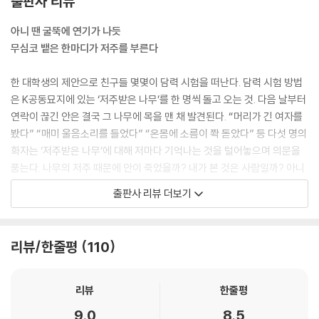
출판사 리뷰
갑자기 매미 울음소리가 들려왔어요. 엄청난 음량으로요. 매미를 가득 채
아니 땐 굴뚝에 연기가 나듯
워놓은 채집통을 귀에다 갖다 대고 짓누르는 듯한 엄청난 소리였어요.
무심코 뱉은 한마디가 저주를 부른다
--- pp.29-30
한 대학생의 제안으로 친구들 몇몇이 담력 시험을 떠난다. 담력 시험 방법
저렇게 죽여주세요.
은 K공동묘지에 있는 ‘저주받은 나무’를 한 명씩 돌고 오는 것. 다음 날부터
--- p.55
연락이 끊긴 안은 결국 그 나무에 목을 맨 채 발견된다. “머리가 긴 여자를
봤다” “매미 울음소리를 들었다” “온몸에 소름이 쫙 돋았다” 등 다섯 명의
화자는 ‘저주받은 나무’에 대해 저마다 기억나는 것을 털어놓으며 의문을
품는다. 나무의 저주 때문에 안이 죽었을까? 내가 본 것은 사람일까? 아니
면 다른 존재일까?
출판사 리뷰 더보기
『입에 대한 앙케트』는 저주라는 초자연적 현상의 근원을 짧은 분량으로도
꽤 설득력 있게 풀어놓는다. 무심코 뱉은 말 한마디가 어떻게 연쇄 작용을
리뷰/한줄평
110
거듭해 어처구니없이 커다란 재앙을 불러오고, 그 결과가 우리의 평범한
일상을 얼마나 순식간에 낯설고 소름 끼치게 만드는지를 가장 간결하고도
강렬한 방식으로 전달하는 것이다. 평범한 대학생이던 안을 ‘우화하려다
리뷰
한줄평
죽은 매미처럼 이성을 잃고 맨손으로 미친 듯이 나무에 오르는 여자’로, ‘사
9.0
8.5