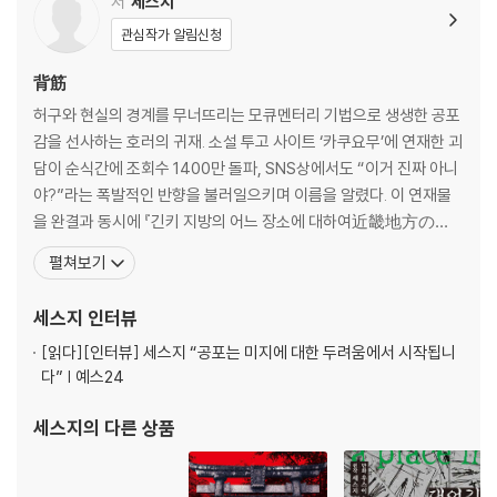
저
세스지
이야기는 ‘저주받은 나무’가 있는 공동묘지로 인물들이 담력 시험을 하러
관심작가 알림신청
가며 시작한다. 그날 저주받은 나무에 목을 매달고 자살한 안(杏), 그리고
背筋
자신이 보고 들은 것에 대해 진술하는 5명의 대학생…. “입은 재앙의 근
원”이라는 짧은 말이 낳은 완벽한 공포를 이보다 더 강렬하게 맛볼 수는 없
허구와 현실의 경계를 무너뜨리는 모큐멘터리 기법으로 생생한 공포
을 것이다.
감을 선사하는 호러의 귀재. 소설 투고 사이트 ‘카쿠요무’에 연재한 괴
담이 순식간에 조회수 1400만 돌파, SNS상에서도 “이거 진짜 아니
야?”라는 폭발적인 반향을 불러일으키며 이름을 알렸다. 이 연재물
을 완결과 동시에 『긴키 지방의 어느 장소에 대하여近畿地方のあ
る場所について』라는 장편소설로 출간하면서 작가로 데뷔했다.
펼쳐보기
후속작 『입에 대한 앙케트』 『더럽혀진 성지 순례에 대하여穢れた聖
地巡?について』까지 연이어 베스트셀러 목록에 이름을 올리며 일
세스지
인터뷰
본 내에서 새로운 호러 붐을 일으키는 차세대 작가로 주목받고 있다.
[읽다]
[인터뷰] 세스지 “공포는 미지에 대한 두려움에서 시작됩니
다” | 예스24
세스지
의 다른 상품