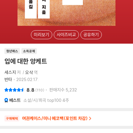
미리보기
사이즈비교
공유하기
청년패스
소득공제
입에 대한 앙케트
세스지
저
오삭
역
반타
2025.02.17.
8.8
판매지수
5,232
110
베스트
소설/시/희곡 top100 4주
여권케이스/미니 에코백(포인트 차감)
구매혜택