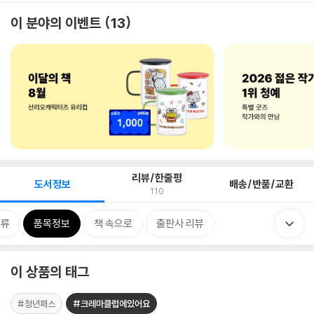
이 분야의 이벤트
13
리뷰/한줄평
도서정보
배송/반품/교환
110
분류
품목정보
책 속으로
출판사 리뷰
이 상품의 태그
#청년패스
#크레마클럽에있어요