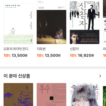
오후의 마지막 잔디
지옥변
신참자
라
10
13,500
10
13,500
10
16,920
1
%
%
%
원
원
원
이 분야 신상품