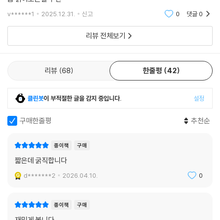
v******1
2025.12.31.
신고
0
댓글
0
리뷰 전체보기
리뷰
68
한줄평
42
클린봇
이 부적절한 글을 감지 중입니다.
설정
구매한줄평
추천순
종이책
구매
짧은데 굵직합니다
d*******2
2026.04.10.
0
종이책
구매
재밌게 봅니다