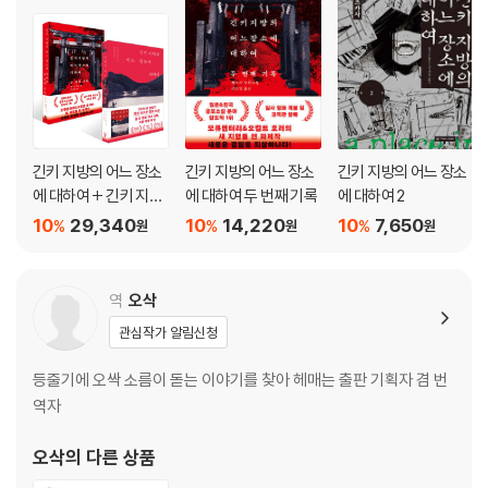
긴키 지방의 어느 장소
긴키 지방의 어느 장소
긴키 지방의 어느 장소
에 대하여 + 긴키 지방
에 대하여 두 번째 기록
에 대하여 2
의 어느 장소에 대하여
10
29,340
10
14,220
10
7,650
%
%
%
원
원
원
두 번째 기록 세트
역
오삭
관심작가 알림신청
등줄기에 오싹 소름이 돋는 이야기를 찾아 헤매는 출판 기획자 겸 번
역자
오삭
의 다른 상품