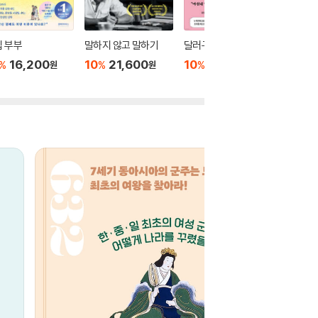
 부부
말하지 않고 말하기
달러구트 꿈 백화점 0
위버멘
16,200
10
21,600
10
16,020
10
1
%
%
%
%
원
원
원