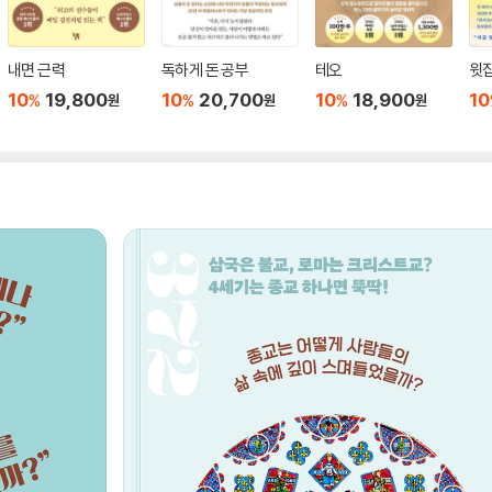
내면 근력
독하게 돈 공부
테오
윗집
10
19,800
10
20,700
10
18,900
10
%
%
%
원
원
원