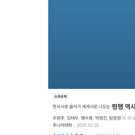
소득공제
평행 역
한국사로 들어가 세계사로 나오는
우현주
김태우
맹수용
박영진
방경원
저
외 
주니어태학
2025.02.25.