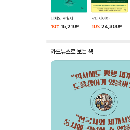
니체의 초월자
오디세이아
10
15,210
10
24,300
%
%
원
원
카드뉴스로 보는 책