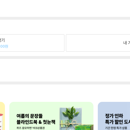
팔기
내 
500원