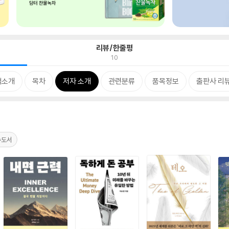
리뷰/한줄평
10
책소개
목차
저자 소개
관련분류
품목정보
출판사 리
수도서