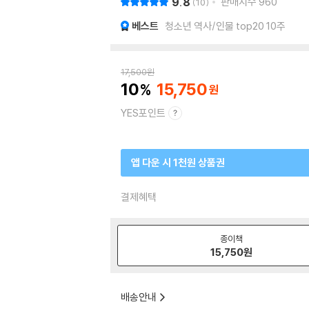
9.8
판매지수
960
10
베스트
청소년 역사/인물 top20 10주
17,500
원
10
15,750
YES포인트
앱 다운 시 1천원 상품권
결제혜택
종이책
15,750
원
배송안내