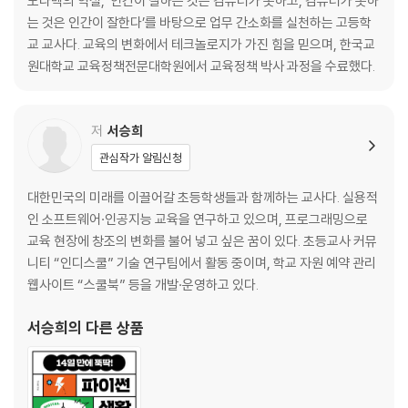
모라벡의 역설, ‘인간이 잘하는 것은 컴퓨터가 못하고, 컴퓨터가 못하
는 것은 인간이 잘한다’를 바탕으로 업무 간소화를 실천하는 고등학
LEVEL 2 파이썬 코드로 만드는 업무 자동화
교 교사다. 교육의 변화에서 테크놀로지가 가진 힘을 믿으며, 한국교
원대학교 교육정책전문대학원에서 교육정책 박사 과정을 수료했다.
PART 03 코드로 만드는 한글 자동화
Chapter 08 파이썬 업무 자동화 준비하기
저
서승희
_[바로 실습 20] 파이썬 설치하기
관심작가 알림신청
_[바로 실습 21] 비주얼 스튜디오 코드
_[with AI] 커서 AI 활용하기
대한민국의 미래를 이끌어갈 초등학생들과 함께하는 교사다. 실용적
인 소프트웨어·인공지능 교육을 연구하고 있으며, 프로그래밍으로
Chapter 09 파이썬 한글 자동화 기본 익히기
교육 현장에 창조의 변화를 불어 넣고 싶은 꿈이 있다. 초등교사 커뮤
_파이썬 한글 자동화 시작하기
니티 “인디스쿨” 기술 연구팀에서 활동 중이며, 학교 자원 예약 관리
_[바로 실습 22] 한글 기본 기능 자동화하기
웹사이트 “스쿨북” 등을 개발·운영하고 있다.
_[바로 실습 23] 파이썬 코드로 한글에 내용 입력하기
_[with AI] 매크로 스크립트 코드를 파이썬 코드로 바꿔봅시다
서승희
의 다른 상품
Chapter 10 파이썬 한글 자동화로 문서 관리하기
_[바로 실습 24] 한글 파일 엑셀로 한 번에 취합하기