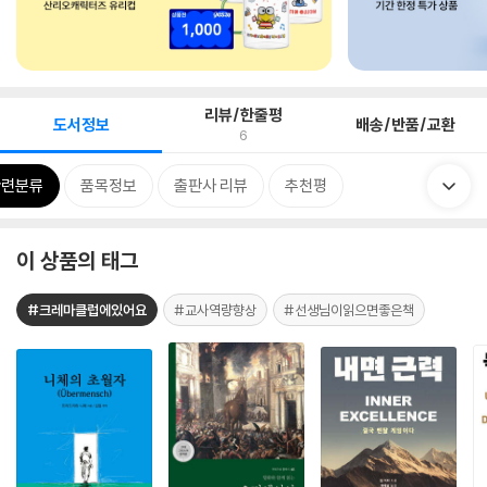
리뷰/한줄평
도서정보
배송/반품/교환
6
관련분류
품목정보
출판사 리뷰
추천평
이 상품의 태그
#크레마클럽에있어요
#교사역량향상
#선생님이읽으면좋은책