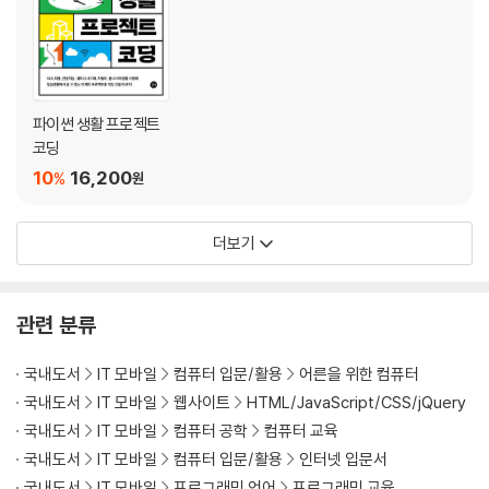
_[바로 실습 25] 클릭 한 번으로 개인 정보 가리기
_[with AI] 코드별 설명이 필요할 때 이렇게 해보세요
Chapter 11 한글 자동화로 가정통신문 편집하기
_[바로 실습 26] 가정통신문 자간 자동 조정하기
파이썬 생활 프로젝트
_[바로 실습 27] 문서의 날짜 옆에 요일 일괄 넣기
코딩
10
16,200
%
원
Chapter 12 한글 자동화로 시험지 편집하기
_[바로 실습 28] 여러 서식 동시에 적용하기
_[바로 실습 29] 다른 서체만 찾아내기
더보기
_[바로 실습 30] 오지선다 만들기
_[with AI] 버튼으로 자동화 코드를 수행하고 싶어요
관련 분류
PART 04 코드로 만드는 업무포털 자동화
국내도서
IT 모바일
컴퓨터 입문/활용
어른을 위한 컴퓨터
Chapter 13 업무포털 자동화 미리보기
국내도서
IT 모바일
웹사이트
HTML/JavaScript/CSS/jQuery
_파이썬으로 만드는 업무포털 자동화
국내도서
IT 모바일
컴퓨터 공학
컴퓨터 교육
_업무포털 자동화 프로그램 미리 보기
국내도서
IT 모바일
컴퓨터 입문/활용
인터넷 입문서
국내도서
IT 모바일
프로그래밍 언어
프로그래밍 교육