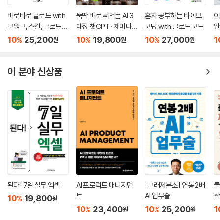
요한 것이 바로 ‘왜’라는 질문입니다. 왜 이 업무가 이렇게 처리되어야 하는
지, 더 효율적인 방법은 없는지, 끊임없이 고민하는 과정에서 진정한 자동
바로바로 클로드 with
뚝딱 바로 써먹는 AI 3
혼자 공부하는 바이브
이
코워크, 스킬, 클로드
대장 챗GPT · 제미나
코딩 with 클로드 코드
완
화의 가치가 발견됩니다. 이 책을 통해 선생님들이 코딩과 AI 도구를 단순
코드, 디자인
이 · 클로드
히 신기한 도구가 아닌 교육의 본질에 더 집중할 수 있는 혁신의 도구로 활
10
25,200
10
19,800
10
27,000
1
%
%
%
원
원
원
용하시기를 바랍니다.
이 분야 신상품
_황수빈
업무 자동화를 시작하면서 가장 크게 느낀 점은 혼자의 노력만으로는 한계
가 있다는 것이었습니다. 열심히 만든 앱을 공유하면 선생님들은 신기해하
시지만, 결국 각자의 스타일대로 수정하거나, 수정하기 어려운 경우에는
아예 사용하지 못하는 경우도 많았습니다. 공교육의 디지털 전환을 위해서
는 문제를 공유하고 교육 데이터를 체계적으로 수집하는 시스템적 접근이
필요하다는 것을 깨달았습니다. 업무 자동화의 핵심은 바로 ‘협업’이라는
것을 이 책을 쓰면서 다시금 느꼈습니다. 7명의 선생님이 자유롭게 토론하
고 대화하며 다양한 아이디어가 융합되는 과정을 경험했기 때문입니다. 이
책을 펼치는 순간, 변화는 시작되었습니다. 저희와 함께 선생님의 일상과
된다! 7일 실무 엑셀
AI 프로덕트 매니지먼
[그래제본소] 연봉 2배
클
교육 현장에 변화를 만들어 가볼까요?
트
AI 업무술
작
10
19,800
%
원
10
23,400
10
25,200
1
%
%
원
원