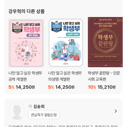
_[바로 실습 10] 출결 뷰 설정하기
_[바로 실습 11] 오토메이션으로 결석 신고서 PDF 자동 생성하기
강우혁
의 다른 상품
_[바로 실습 12] 결석 신고서 PDF 완성도 높이기
PART 02 구글 사이트로 만드는 온라인 교무실
Chapter 05 구글 사이트로 온라인 교무실 시작하기
_클릭 몇 번으로 완성하는 나만의 웹 사이트, 구글 사이트 살펴보기
_[바로 실습 13] 구글 사이트로 온라인 교무실 메인 페이지 제작하기
Chapter 06 온라인 교무실 세부 기능 추가하기
나만 알고 싶은 학생부
나만 알고 싶은 학생부
학생부 끝판왕 - 인문
_[바로 실습 14] 부서별 온라인 교무실 페이지 제작하기
공학 계열편
의생명 계열편
사회 교육편
_[바로 실습 15] 구글 사이트에 공유 캘린더 삽입하기
5
14,250
5
14,250
10
15,210
%
%
%
원
원
원
_[바로 실습 16] 구글 사이트에 시트 삽입하기
_[바로 실습 17] 전교사, 전교생 하나의 메신저로 소통하기
저
김송희
Chapter 07 온라인 교무실 게시하고 관리하기
관심작가 알림신청
_[바로 실습 18] 온라인 교무실 사이트 게시하기
_[바로 실습 19] 온라인 교무실 권한 관리하기