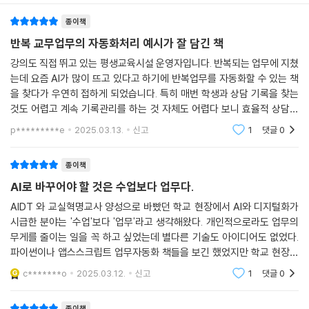
이가 되기를 기대합니다.
Chapter 23 챗GPT와 구글 워크스페이스 자동화하기
종이책
_[바로 실습 55] 앱스 스크립트로 클릭 한 번에 체크 박스 초기화하기
- 강윤지 (서울특별시교육청 창의미래교육과 장학사 )
★ 바쁜 선생님들을 위한 실전형 실습서!
_[바로 실습 56] 구글 캘린더 일정 업로드 자동화하기
반복 교무업무의 자동화처리 예시가 잘 담긴 책
_[바로 실습 57] 구글 드라이브 자료 원 클릭으로 스프레드시트에 가져오
강의도 직접 뛰고 있는 평생교육시설 운영자입니다. 반복되는 업무에 지쳤
이 책은 단순한 이론서가 아닙니다. 매 실습마다 바로 따라할 수 있도록 구
기
는데 요즘 AI가 많이 뜨고 있다고 하기에 반복업무를 자동화할 수 있는 책
성되어 있어, 실제 교실과 학교 행정에서 바로 활용할 수 있습니다.
을 찾다가 우연히 접하게 되었습니다. 특히 매번 학생과 상담 기록을 찾는
- 다른 층 교무실 갈 필요 없어요! 온라인 교무실 만들기
Chapter 24 스프레드시트와 챗GPT 결합하여 사용하기
것도 어렵고 계속 기록관리를 하는 것 자체도 어렵다 보니 효율적 상담이
- 언제 어디서든 출결 기록! 모바일 출석부 만들기
잘 되지 않더라구요. 특히 직장인들의 수료증명서는 자주 요청되는 업무인
_[바로 실습 58] AI 스프레드시트 요약 도우미 만들기
p*********e
2025.03.13.
신고
1
댓글
0
- 자잘한 문서 업무 끝! 한글 HWP 문서 자동화하기
데 책에서 결석
_[바로 실습 59] 나이스 다운로드 문서 불필요한 형식 정리하기
- 복잡한 나이스 메뉴 접속 한 번에! 업무포털 자동화하기
_[바로 실습 60] 나이스 과목별 세부 능력 특기 사항 자동 검토하기
- 한 페이지에서 응답부터 결과까지! 설문 자동화 앱 만들기
종이책
- AI와 함께 더 빨리 일하세요! 세부 특기 사항 요약 검토 자동화
AI로 바꾸어야 할 것은 수업보다 업무다.
Chapter 25 챗GPT로 새 학기 반 편성 조회 페이지 만들기
- 복잡한 코드는 AI가 짜주니까! 커서 AI 활용하기
AIDT 와 교실혁명교사 양성으로 바빴던 학교 현장에서 AI와 디지털화가
_[바로 실습 61] 반 편성 조회 시스템 구상하기
- 아이들을 위한 특별한 선물! 포춘 쿠키 앱 만들기
시급한 분야는 '수업'보다 '업무'라고 생각해왔다. 개인적으로라도 업무의
_[바로 실습 62] 챗GPT와 앱스 스크립트 웹 페이지 만들기
무게를 줄이는 일을 꼭 하고 싶었는데 별다른 기술도 아이디어도 없었다.
_[바로 실습 63] 반 편성 조회 페이지 오류 해결하기
★ 이런 분들께 추천합니다!
파이썬이나 앱스스크립트 업무자동화 책들을 보긴 했었지만 학교 현장에
잘 맞는 예가 아니다 보니 이걸로 뭘 할 수 있을까 하다가 잊혀졌던 것 같
PART 07 커서 AI로 업무 자동화하기
c*******o
2025.03.12.
신고
1
댓글
0
- 반복적인 업무에 지쳐 있는 선생님
다. 그래서 이 책
- 업무를 스마트하게 처리하고 싶은 선생님
Chapter 26 커서 AI를 이용해 업무 자동화 도구 만들기
종이책