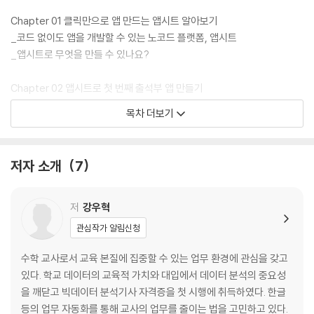
Chapter 01 클릭만으로 앱 만드는 앱시트 알아보기
_코드 없이도 앱을 개발할 수 있는 노코드 플랫폼, 앱시트
_앱시트로 무엇을 만들 수 있나요?
Chapter 02 앱시트로 첫 번째 출석부 앱 만들기
_[바로 실습 01] 출석부 데이터 구성하고 앱시트로 첫 번째 앱 만들어보기
목차 더보기
_[바로 실습 02] 출석부 앱 데이터 테이블 준비하기
_[바로 실습 03] 출석부 앱 뷰 설정하기
_[바로 실습 04] 출석부 앱 액션 설정하기
저자 소개
7
_[바로 실습 05] 모바일에서 학급 관리 앱 실행하기
Chapter 03 1년 상담 및 관찰 내용 기록 남기기
저
강우혁
_[바로 실습 06] 상담 데이터 구성하기
관심작가 알림신청
_[바로 실습 07] 상담 뷰 설정하기
_[바로 실습 08] 상담 액션 추가하기
수학 교사로서 교육 본질에 집중할 수 있는 업무 환경에 관심을 갖고
있다. 학교 데이터의 교육적 가치와 대입에서 데이터 분석의 중요성
Chapter 04 출결 기록하고 신고서 자동 생성하기
을 깨닫고 빅데이터 분석기사 자격증을 첫 시행에 취득하였다. 한글
_[바로 실습 09] 출결 데이터 구성하기
등의 업무 자동화를 통해 교사의 업무를 줄이는 법을 고민하고 있다.