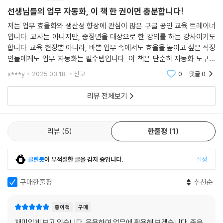
_김송희
선생님들의 업무 자동화, 이 책 한 권이면 충분합니다!
아주 작은 과업이라도 마치 마법처럼 자동화되는 화면을 보았을 때의 뿌듯
저는 업무 효율화와 생산성 향상에 관심이 많은 구글 공인 교육 트레이너
함과 행복함을 기억합니다. 이 책을 펼치신 독자분들도 “이걸 지금까지 손
입니다. 교사는 아니지만, 중장년을 대상으로 한 강의를 하는 강사이기도
으로 해왔다고요?”라는 외침과 함께, 내 손끝에서 탄생한 자동화 코드의
합니다. 교육 현장뿐 아니라, 바쁜 업무 속에서도 효율을 높이고 싶은 직장
뿌듯함을 만끽하시길 바랍니다. 그리고 무엇보다 지금까지 우리가 얼마나
인들에게도 업무 자동화는 필수템입니다. 이 책은 단순히 자동화 도구를
비본질에 시간을 허비하고 있었는지를 느껴보시기를 기원합니다. 이러한
나열하는 것이 아니라, 실제 교육 현장에서 적용할 수 있는 실용적인 사례
s***y
2025.03.18.
신고
0
댓글
0
외침들이 모여, 학교 업무 간소화를 저해하는 비본질들이 하나둘 봄눈 녹
와 노하우를 가득
듯 서서히 사라지는 그날을 기다립니다.
리뷰 전체보기
_서승희
"아니, 왜 내가 이 일을 매일 같이 반복하고 있지?" 이런 생각이 드셨다면,
리뷰
5
한줄평
1
축하합니다! 선생님께서는 이미 비효율적인 업무를 발견하셨군요. 이제
업무 자동화를 위해 필요한 건 작은 용기와 실행력뿐입니다. 혼자라서 막
클린봇
이 부적절한 글을 감지 중입니다.
설정
막하신가요? 제가 든든한 동료가 되어드릴게요. 언제든지 연락해 주세요.
구매한줄평
추천순
_송석리
교육의 디지털 전환이 온전히 이루어지기 위해서는 단순히 어떤 도구를 쓸
종이책
구매
수 있는 활용 능력을 넘어, 우리 선생님들이 디지털 세상에서 문제를 발견
재미있게 보고 있습니다. 응용하여 업무에 활용해 보겠습니다. 좋은
하고 해결하는 힘을 키우는 것과 동료 선생님들과 함께 배우며 공유하는