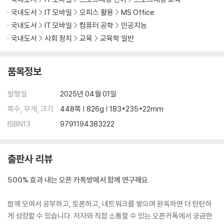
Chapter 14 업무포털 사용자 인터페이스 만들기
국내도서
IT 모바일
오피스 활용
MS Office
_[바로 실습 31] 인터페이스 디자인 구현하기
국내도서
IT 모바일
컴퓨터 공학
인공지능
_[with AI] 인터페이스를 수정해볼까요?
국내도서
사회 정치
교육
교육학 일반
Chapter 15 업무포털 접속 자동화하기
_웹 페이지 요소를 다루는 라이브러리, 셀레니움
품목정보
_[바로 실습 32] 인터페이스 디자인 구현하기
_[바로 실습 33] 업무포털 접속 자동화 실행하기
발행일
2025년 04월 01일
_[with AI] 아이디와 비밀번호를 가져올 수 있게 응용해볼까요?
쪽수, 무게, 크기
448쪽 | 826g | 183*235*22mm
ISBN13
9791194383222
Chapter 16 나이스 메뉴 이동 자동화하기
_[바로 실습 34] 브라우저 일시 정지 기능 알아보기
_[바로 실습 35] 나이스 메뉴 이동 자동화 구현하기
출판사 리뷰
_[바로 실습 36] 나이스 메뉴 이동 자동화 실행하기
500% 효과 내는 오픈 카톡방에서 함께 연구해요.
Chapter 17 나이스 복사-붙여넣기 자동화하기
_엑셀 데이터를 다루는 라이브러리, 판다스
함께 모여서 공부하고, 토론하고, 네트워크를 쌓으며 완독하면 더 탄탄하
_[바로 실습 37] 나이스 복사-붙여넣기 자동화 구현하기
게 성장할 수 있습니다. 저자와 직접 소통할 수 있는 오픈카톡에서 궁금한
_[바로 실습 38] 나이스 복붙 자동화 실행하기