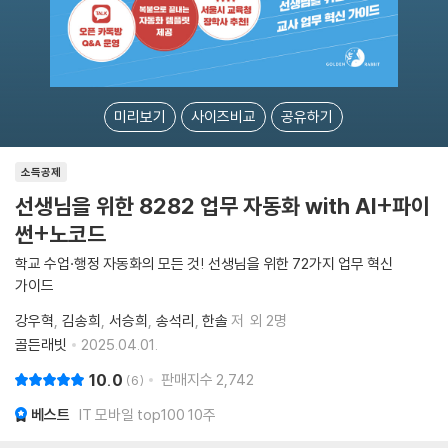
미리보기
사이즈비교
공유하기
소득공제
선생님을 위한 8282 업무 자동화 with AI+파이
썬+노코드
학교 수업·행정 자동화의 모든 것! 선생님을 위한 72가지 업무 혁신
가이드
강우혁
김송희
서승희
송석리
한솔
저
외 2명
골든래빗
2025.04.01.
10.0
판매지수
2,742
6
베스트
IT 모바일 top100 10주