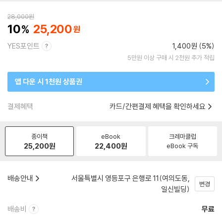
28,000
원
10
25,200
YES포인트
1,400원 (5%)
5만원 이상 구매 시 2천원 추가 적립
앱 다운 시 1천원 상품권
결제혜택
카드/간편결제 혜택을 확인하세요
종이책
eBook
크레마클럽
25,200
원
22,400
원
eBook 구독
배송안내
서울특별시 영등포구 은행로 11(여의도동,
변경
일신빌딩)
배송비
무료