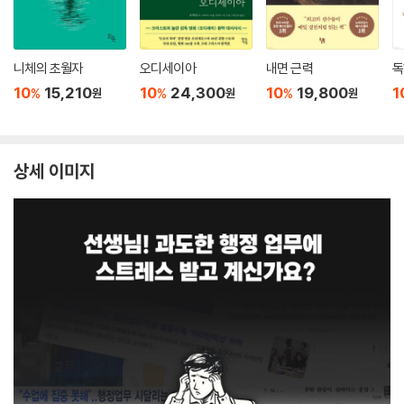
니체의 초월자
오디세이아
내면 근력
독
10
15,210
10
24,300
10
19,800
1
%
%
%
원
원
원
상세 이미지