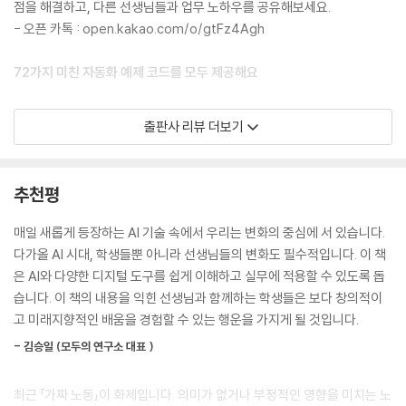
점을 해결하고, 다른 선생님들과 업무 노하우를 공유해보세요.
_[바로 실습 39] 모든 교실을 위한 실행 파일 배포하기
- 오픈 카톡 : open.kakao.com/o/gtFz4Agh
Chapter 18 업무포털 자동화 응용 기능 추가하기
72가지 미친 자동화 예제 코드를 모두 제공해요
_[바로 실습 40] 업무포털 / 에듀파인 / 나이스 한 번에 접속하기
_[바로 실습 41] 나만의 나이스 메뉴 바로가기
책에서 제공하는 코드를 따라 작성하면서 학습하기를 추천하지만! 너무
출판사 리뷰 더보기
_[바로 실습 42] 개인 근무 상황 관리 바로가기
바쁘고, 더 빨리 학습하고 싶고, 지금 당장 쓰고 싶은 독자를 위해 바로 복
붙해서 쓸 수 있는 예제 파일을 제공합니다.
PART 05 교실에서 바로 쓰는 앱 만들기
추천평
★ 현직 선생님들이 실제로 동료들과 함께 사용하는 리얼 실무 자동화
Chapter 19 코드 몇 줄로 앱 만드는 스트림릿 알아보기
★ 업무 자동화 기본부터 AI 활용 방법까지 상세한 실습 과정 설명
매일 새롭게 등장하는 AI 기술 속에서 우리는 변화의 중심에 서 있습니다.
_장단점으로 알아보는 스트림릿
★ 출석부 앱, 시험지 편집, 나이스 자동화, 생특 작성까지 바로 사용할 수
다가올 AI 시대, 학생들뿐 아니라 선생님들의 변화도 필수적입니다. 이 책
_[바로 실습 43] 스트림릿으로 첫 번째 앱 배포하기
있는 72가지 미친 예제 제공
은 AI와 다양한 디지털 도구를 쉽게 이해하고 실무에 적용할 수 있도록 돕
습니다. 이 책의 내용을 익힌 선생님과 함께하는 학생들은 보다 창의적이
Chapter 20 스트림릿 기본기 다지기
이 책은 단순한 이론서가 아닙니다. 학교 현장에서 실제로 사용하는 자동
고 미래지향적인 배움을 경험할 수 있는 행운을 가지게 될 것입니다.
_[바로 실습 44] 스트림릿 기본 기능 살펴보기
화 사례를 가득 담아 선생님의 업무에 바로 적용할 수 있도록 구성했습니
_[바로 실습 45] 원하는 페이지를 나의 앱에 그대로 가져오기
- 김승일 (모두의 연구소 대표 )
다. 모든 과정이 단계별 실습으로 구성되어 있고 완성 파일을 제공하여 누
_스트림릿 홈페이지 200% 활용법
구나 쉽게 따라 할 수 있습니다. 한쪽에는 책을, 한쪽에는 컴퓨터를 켜놓고
_[바로 실습 46] 종종 생기는 오류 해결하기
최근 「가짜 노동」이 화제입니다. 의미가 없거나 부정적인 영향을 미치는 노
차근차근 학습해보세요. 책을 다 보고 나면 '이 반복 작업 한 번에 처리할