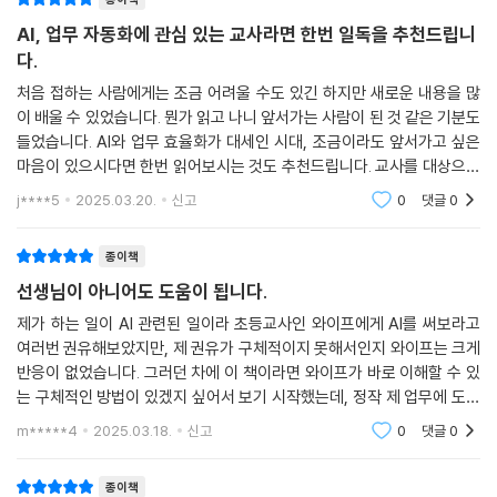
- 코딩을 몰라도 자동화를 배우고 싶은 초보자
_[바로 실습 64] 커서 AI로 이미지 클릭 자동화 프로그램 만들기
AI, 업무 자동화에 관심 있는 교사라면 한번 일독을 추천드립니
- 파이썬과 AI를 활용한 고급 자동화에 관심 있는 선생님
다.
《선생님을 위한 업무 자동화》와 함께라면, 더 효율적이고 스마트한 교사
Chapter 27 마크다운 보고서 제작하기
생활을 시작할 수 있습니다. 이제 업무에 치이지 말고 자동화의 힘을 경험
처음 접하는 사람에게는 조금 어려울 수도 있긴 하지만 새로운 내용을 많
_[바로 실습 65] 자동화 코드 소개하는 파일 작성하기
해보세요!
이 배울 수 있었습니다. 뭔가 읽고 나니 앞서가는 사람이 된 것 같은 기분도
_[바로 실습 66] 커서 AI와 마크다운으로 문서 요약하기
들었습니다. AI와 업무 효율화가 대세인 시대, 조금이라도 앞서가고 싶은
마음이 있으시다면 한번 읽어보시는 것도 추천드립니다. 교사를 대상으로
작가의 말
Chapter 28 커서 고급 사용법 더 알아보기
한 좋은 책 출간해주셔서 감사드립니다. 저는 이 책을 계기로 앞으로 관련
j****5
2025.03.20.
신고
0
댓글
0
_[바로 실습 67] 여러 문서 한 번에 참조하기
분야에 더 관
_강우혁
_[바로 실습 68] 공식 문서 첨부하기
교직 생활을 시작하며 예상치 못한 행정 업무에 많은 시간을 빼앗긴 선생
종이책
_[바로 실습 69] 체크아웃 기능 사용하기
님들이 많을 것입니다. 저 역시 그랬고 특히 한글 문서 작업의 반복적인 과
_[바로 실습 70] 노트패드 사용하기
선생님이 아니어도 도움이 됩니다.
정이 비효율적이라고 느껴 이를 해결하기 위해 자동화 코딩을 시작했습니
_[바로 실습 71] 에이전트 기능 사용하기
제가 하는 일이 AI 관련된 일이라 초등교사인 와이프에게 AI를 써보라고
다. 시행착오 끝에 효율적인 도구를 개발했고 이를 동료들과 공유하며 보
_[바로 실습 72] SVG 파일 제작 요청하기
여러번 권유해보았지만, 제 권유가 구체적이지 못해서인지 와이프는 크게
람을 느꼈습니다. 최근에는 생성형 AI와 같은 도구들 덕분에 코딩의 장벽
반응이 없었습니다. 그러던 차에 이 책이라면 와이프가 바로 이해할 수 있
이 많이 낮아졌습니다. 중요한 것은 문제를 인식하고 해결하려는 통찰력과
는 구체적인 방법이 있겠지 싶어서 보기 시작했는데, 정작 제 업무에 도움
창의성입니다. 이 책을 통해 선생님들이 느낀 작은 불편함이나 귀찮음을
되는 내용이 많았습니다. 앱시트는 처음 접해봤고, 스마트폰에 저만의 앱
m*****4
2025.03.18.
신고
0
댓글
0
혁신의 씨앗으로 삼아 더 다양한 해결책을 만들고 공유할 수 있기를 바랍
도 설치했습니다.
니다!
종이책