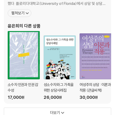
했다. 플로리다대학교(University of Florida)에서 상담 및 상담자
3. 역량 개발 122
교육 전공으로 박사 학위를 받고, 2016년 시애틀퍼시픽대학교(Sea
제9장 진로정보의 탐색 ······································································
펼쳐보기
ttle Pacific University)의 학교상담 전공 조교수로 임용되어 3년
·· 127
동안 재직했으며, 2019년부터 플로리다주립대학교에서 일하고 있
1. 진로정보의 의미와 종류 127
윤은희
의 다른 상품
다. 주로 성소수자 상
2. 진로정보 탐색 방법 129
3. 진로정보 탐색의 유의점 139
04 진로 계획 및 실행
제10장 진로의사결정의 이해 ······························································
· 147
1. 진로의사결정이란? 147
2. 진로의사결정이 왜 어려울까? 148
3. 진로의사결정 방법 153
소수자 인권과 인권 감
성소수자와 그 가족을
여성주의 상담 : 이론과
제11장 진로 목표 설정 및 계획 ························································ 16
수성
위한 상담사례집
적용 (큰글씨책)
7
17,000
26,000
30,000
원
원
원
1. 진로 목표 설정의 중요성 167
2. 목표 설정과 계획 수립 168
더보기
3. 진로장벽과 진로지지 171