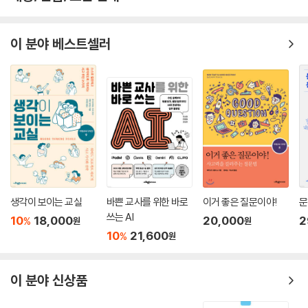
하는 모습은 너무나 마음 아픈 일이다. 특히 대학 교육의 변화에서 자율전
공선택제가 시행되면서 대학생들의 진로 고민이 더 가중된 것으로 알려졌
다. 고등학교 졸업 후, 그리고 직업세계 진입 전에 청년들에게 이 책이 작은
이 분야 베스트셀러
안내자 역할을 하기를 바란다. 다른 한편, 이 책이 편의상 대학생을 언급하
고 있지만, 꼭 대학생에게 한정할 필요는 없다. 대학생이 아니더라도 충분
히 활용할 수 있다는 것을 강조한다. 이 책은 대학 교재나 진로 탐색 비교과
프로그램 등에서도 활용할 수 있다. 교재로 활용할 경우, 교수자가 진로에
관한 이론적, 개념적 지식을 전달하는 동시에 진로를 탐색하고 설계할 수
있도록 지도할 수 있다. 또한 교수자가 없더라도 다양한 비교과 프로그램
이나 활동 중심의 프로그램에서 이를 활용할 수 있다. 이 책은 자신을 찾아
가도록 조언해 주는 멘토가 되고자 한다.
생각이 보이는 교실
바쁜 교사를 위한 바로
이거 좋은 질문이야!
문
이 책은 총 5부 13장으로 구성된다. 제1부 ‘삶과 진로’에서는 2개 장으로 삶
쓰는 AI
10
18,000
20,000
2
과 진로의 전반적 관계, 생애에서의 중요한 역할을 설명하고 있다. 제2부
%
원
원
10
21,600
%
원
는 ‘자기 이해’로 4개 장에서 자신의 특성인 성격, 흥미, 적성, 가치관에 대
해 구체적으로 알아볼 수 있도록 안내한다. 제3부 ‘직업세계의 이해’에서
는 3개 장으로 미래 사회와 직업 환경, 직업세계에서 요구하는 역량과 직
이 분야 신상품
업정보 탐색을 중심으로 직업세계에 대해 안내한다. 제4부 ‘진로 계획 및
실행’에서는 3개 장으로 진로의사결정을 이해하고, 진로 목표 설정 및 계