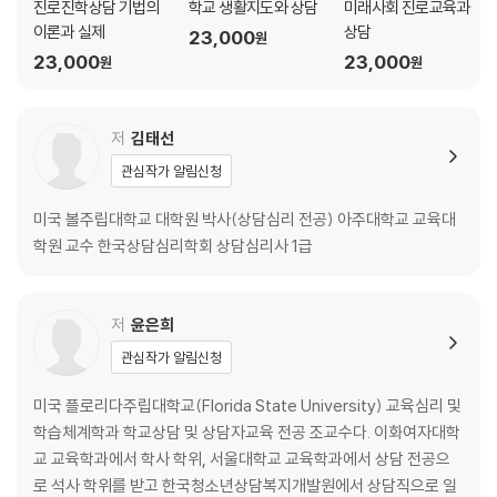
진로진학상담 기법의
학교 생활지도와 상담
미래사회 진로교육과
5. 재능 · 적성 · 역량의 개발 76
이론과 실제
상담
제6장 진로와 가치관 ··········································································
23,000
원
23,000
23,000
····· 85
원
원
1. 가치에 대한 이해 85
2. 가치의 형성 및 발달 87
저
김태선
3. 일을 통해 얻을 수 있는 가치와 충족되는 욕구 91
4. 직업 가치의 영향 94
관심작가 알림신청
미국 볼주립대학교 대학원 박사(상담심리 전공) 아주대학교 교육대
03 직업세계의 이해
학원 교수 한국상담심리학회 상담심리사 1급
제7장 미래 사회와 직업 환경 ···························································· 1
01
저
윤은희
1. 미래 사회와 변화 동인 101
2. 직업세계의 변화 105
관심작가 알림신청
3. 미래 사회와 경력 관리 108
미국 플로리다주립대학교(Florida State University) 교육심리 및
제8장 직업세계에서 요구하는 역량 ················································· 11
학습체계학과 학교상담 및 상담자교육 전공 조교수다. 이화여자대학
3
교 교육학과에서 학사 학위, 서울대학교 교육학과에서 상담 전공으
1. NCS 직업기초능력 113
로 석사 학위를 받고 한국청소년상담복지개발원에서 상담직으로 일
2. 미래에 요구되는 직업 역량 120