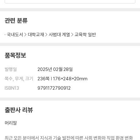
4. 진로 목표 설정과 계획 수립에서 고려해야 할 사항 175
제12장 진로 준비 및 실행 ···································································
관련 분류
187
1. 진로 준비와 실행이란? 187
국내도서
대학교재
사범대 계열
교육학 일반
2. 이력서 작성하기 189
3. 면접 준비하기 193
4. 첫 직장에서 살아남기 195
품목정보
05 진로 자서전
발행일
2025년 02월 28일
쪽수, 무게, 크기
236쪽 | 176*248*20mm
제13장 나의 진로 이야기 ····································································
ISBN13
9791172790912
· 207
참고 문헌 ··························································································
출판사 리뷰
··········· 217
머리말
최근 모든 분야에서 지식과 기술 발전에 따른 사회 변화와 직업 환경 변화