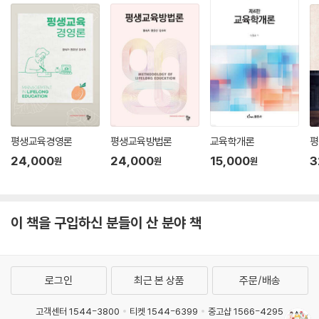
획, 구체적인 진로 준비 및 실행을 할 수 있도록 방법을 제시하고 있다. 제5
부는 앞에서 탐색하고 준비했던 것을 종합하는 의미로 자신의 진로 자서전
을 쓰도록 안내하고 있다. 진로를 고민하는 대학생의 사례를 통해 자신의
진로 상태를 점검하고 자신의 진로 이야기를 만들어 갈 수 있기를 기대한
다.
이 책을 기획하고 출간하기까지 연구진의 노고가 정말 많았고, 저자들의
아낌없는 격려와 지지를 통해 이 책이 완성되었다. 그리고 이 책이 독자를
평생교육경영론
평생교육방법론
교육학개론
평
만날 수 있게 기회를 주신 박영스토리 노현 대표, 허승훈 팀장, 김용순 편집
24,000
24,000
15,000
3
원
원
원
자에게 감사의 말씀을 드린다.
2025. 2.
저자 대표 고 홍 월
이 책을 구입하신 분들이 산 분야 책
로그인
최근 본 상품
주문/배송
고객센터 1544-3800
티켓 1544-6399
중고샵 1566-4295