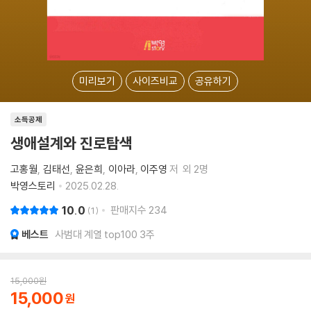
미리보기
사이즈비교
공유하기
소득공제
생애설계와 진로탐색
고홍월
김태선
윤은희
이아라
이주영
저
외 2명
박영스토리
2025.02.28.
10.0
판매지수
234
1
베스트
사범대 계열 top100 3주
15,000
원
15,000