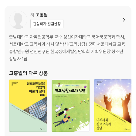
02 자기 이해
저
고홍월
제3장 진로와 성격 ·············································································
관심작가 알림신청
······ 39
1. 성격의 중요성: 진로 선택에 미치는 영향 39
충남대학교 자유전공학부 교수 성신여자대학교 국어국문학과 학사,
2. 성격 탐색 방법 41
서울대학교 교육학과 석사 및 박사(교육상담) (전) 서울대학교 교육
3. 진로 발달과 주도적 성격 48
종합연구원 선임연구원 한국생애개발상담학회 기획위원장 청소년
제4장 진로와 흥미 ·············································································
상담사 1급
······ 55
1. 흥미에 대한 이해 55
고홍월
의 다른 상품
2. 흥미에 대한 이론 56
3. 흥미와 진로 선택 60
제5장 진로와 재능 · 적성 · 역량 ···························································
· 67
1. 재능, 적성, 역량의 이해 67
2. 적성의 개인 내 차이와 개인 간 차이 69
3. 직업능력 70
4. 재능 · 적성 · 역량의 확인 75