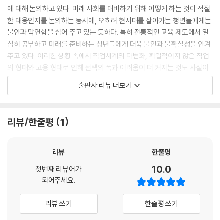
에 대해 논의하고 있다. 미래 사회를 대비하기 위해 어떻게 하는 것이 적절
한 대응인지를 논의하는 동시에, 오히려 현시대를 살아가는 청년들에게는
불안과 막연함을 심어 주고 있는 듯하다. 특히 전통적인 교육 제도에서 열
심히 공부하고 미래를 준비하는 청년들에게 더욱 불안과 불확실성을 안겨
주고 있다. 이러한 상황 속에서 직업세계의 다변화, 획일적이지 않은 직업
의 형태와 고용 형태로 인해 선택의 폭과 어려움이 더 커지는 것도 사실이
다. 기성세대의 방식으로 조언을 해주는 것은 이제는 매력적이지 않을 수
출판사 리뷰 더보기
있다. 결국, 지금의 청년들은 자신들 세대의 직업 가치관, 진로를 탐색하고
삶을 설계하는 방식을 찾아가야 한다. 사회 변화는 불안한 요소를 내포하
고 있지만 동시에 새로운 세계와 새로운 기회가 전개되는 상황이라는 점에
리뷰/한줄평
1
서 청년들에게 이 책을 통해 자신의 진로를 탐색하고 미래를 설계할 수 있
는 역량 향상에 도움을 주고자 한다.
리뷰
한줄평
누구에게나 진로를 탐색하고 직업을 선택한다는 것은 어려운 심리적 과정
10.0
첫번째 리뷰어가
이라고 할 수 있다. 자신의 특성을 이해하는 것부터 수많은 직업과 직무에
되어주세요.
서 자신의 직업을 정한다는 것은 지속적이고 심리적인 경험의 결과라고 할
수 있다. 심리적으로 수용이 가능한 직업까지 접근하기에는 상당히 긴 시
리뷰 쓰기
한줄평 쓰기
간과 행동적 노력이 필요하다. 하지만 그동안 우리 사회는 고도의 성장을