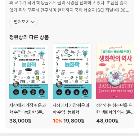
세 번째 만남│20세기 최고의 여성 과학자 마리 퀴리
과 교수가 되어 학생들에게 물리 사랑을 전파하고 있다. 초심을 잃지
않기 위해 꾸준히 연구하며 현재까지 국제 학술지(SCI 저널)에 300
우라늄에서 방사선을 발견한 베크렐 _4대가 물리학자인 집안
여 편의 논문을 게재했다. 직접 만나는 학생뿐만 아니라 더 많은 학생
펼쳐보기
폴란드의 마리아 스크워도프스카 _역경에도 꺾이지 않은 학업에의 열정
들에게 과학과 수학의 즐거움을 알려주고자 책을 통해 독자를 만나고
파리의 여대생 마리, 피에르 퀴리를 만나다 _연구와 인생의 단짝
있다. 〈과학자가 들려주는 과학 이야기 시리즈〉 중 《아인슈타인이 들
정완상
의 다른 상품
토륨과 방사능 _검은 광물에서 나오는 방사선
려주는 상대성 이론 이야기》를 비롯한 31권과 〈과학
공동 연구를 시작한 퀴리 부부 _피치블렌드 광석의 수수께끼를 풀어 보자!
폴로늄의 발견 _더 강한 방사능 물질을 찾아내다
라듐의 발견 _두 번째 새로운 방사능 원소와 노벨상 수상
마리 퀴리, 노벨 화학상을 수상하다 _순수한 라듐 분리와 원자량 측정
네 번째 만남│노벨상 이후의 마리 퀴리와 방사능 연구의 영웅들
라듐의 빛과 그림자 _만병통치약에서 재앙의 시작으로
세상에서 가장 쉬운 과
세상에서 가장 쉬운 과
생각하는 청소년을 위
세 종류의 방사선 _러더퍼드와 가이거의 연구
학 수업 : 농화학 (큰글
학 수업 : 농화학
한 생화학의 역사 (큰글
마리 퀴리와 제1차 세계대전 _1그램의 라듐을 구하기 위해
자책)
자책)
38,000
10
19,800
48,000
%
원
원
원
다섯 번째 만남│두 번째 퀴리 부부와 인공 방사성 원소