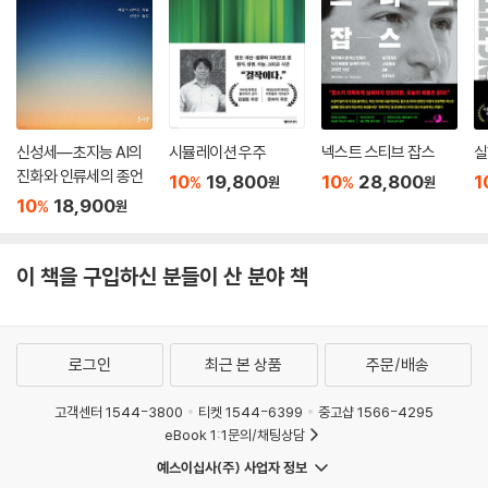
이 또한 방전관에서 톰슨의 반복적인 실험을 통해 확인되었다. 톰슨은 캐
번디시 연구소에서 많은 유명한 과학자들을 제자로 길러냈다.
마리 퀴리의 폴로늄, 라듐 발견은 소립자 세계로의 문을 열었다. 이후 동위
원소, 중성자, 인공 방사성 원소, 핵분열 발견 등으로 20세기 과학은 대전
환을 맞이한다. 과학 시간에는 따로따로 배우는 내용들이지만, 하나의 발
신성세―초지능 AI의
시뮬레이션 우주
넥스트 스티브 잡스
실
견이 다른 연구에 영향을 미치는 등 모두 유기적으로 연결되어 있음을 알
진화와 인류세의 종언
10
19,800
10
28,800
1
%
%
원
원
수 있다. 위대한 발견을 이룬 과학자들의 논문을 직접 읽기는 어렵다. 하지
10
18,900
%
원
만 이 책에서는 정교수와 화학양의 대화를 빌어 논문을 완성하기까지 과학
자들의 고뇌를 살펴보고, 논문에 담긴 정수를 맛볼 수 있다. 책의 뒤편에는
오리지널 논문의 영문본도 차례로 실려 있어 간접으로도 체험할 수 있다.
이 책을 구입하신 분들이 산 분야 책
차별과 역경을 딛고 뛰어난 업적을 이룬 여성 과학자들
로그인
최근 본 상품
주문/배송
이 책에는 특별히 여성 과학자들이 여럿 등장한다. 방사선 연구를 시작하
여 폴로늄과 라듐을 발견한 마리 퀴리, 그의 딸이자 인공 방사성 원소를 발
고객센터 1544-3800
티켓 1544-6399
중고샵 1566-4295
견한 이렌 퀴리, 마리 퀴리의 조수로 프랑슘을 발견한 페레, 핵분열을 발견
eBook 1:1문의/채팅상담
한 마이트너가 바로 그들이다. 당시에는 여성이 남성과 동등하게 과학 연
예스이십사(주) 사업자 정보
구에 전념할 수 있는 여건이 충분하지 못했다. 공부를 계속하고 싶어도 교