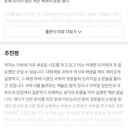
눈에 보이지 않는 작은 세계의 문을 열다
4년 8월 10일 피에르가 마리에게 보낸 편지
--- p.105
우리를 둘러싼 모든 것, 그렇지만 눈에 보이지 않는 것들의 성질을 다루는
과학 분야가 무엇일까. 바로 화학이다. 화학 시간에 많은 학생의 발목을 잡
라듐이 인체에 악영향을 끼친다는 것이 본격적으로 사회에 알려진 때는 1
는 것이 바로 ‘주기율표’다. “수헬리베붕탄질산플네…” 열심히 외워 보지
출판사 리뷰 더보기
925년 시계의 도장 공장에서 일어난 라듐 소녀들 사건부터였다. (...) 젊은
만 돌아서면 잊어버리기 일쑤. 몇 해 전 주기율표의 7번째 가로줄, 즉 7주
여성들로 구성된 도장공들이 차례차례 암에 걸리는 사건이 일어났다. ‘라
기가 모두 채워졌다. 이로써 과학계에서 공인한 원소는 모두 118개가 되었
듐 걸스’라고 불리던 그들은 기업에 소송을 제기했고, 이에 라듐의 위험성
다. 주기율표의 작은 네모 칸 하나하나에는 우리가 미처 알지 못했던 깊은
추천평
이 주목받게 되었다.
사연들이 담겨 있다. 이 책에서는 주기율표가 완성되기까지 새롭게 발견된
--- pp.122~123
원소에 관한 에피소드를 이야기한다. 퀴리 부부가 발견한 88번 원소 라듐
저자는 이번에 아주 새로운 시도를 하고 있고 이는 어쩌면 우리에게 꼭 필
(Ra)은 강력한 빛을 내는 원소로 인기를 끌었지만, 뒤늦게 알려진 방사능
요했던 것일 수 있습니다. 대화체로 과학의 역사와 배경을 매우 재미있게
제대로 된 연구를 위해서는 라듐 1그램이 절실했지만, 라듐이 희귀하고 너
의 유해성으로 많은 피해가 발생했다. 베크렐에 의해 방사선을 내는 것으
설명하고, 그 배경 뒤에 나왔던 과학의 영웅들의 오리지널 논문들을 풀어
무 비싸서 고액의 연구비가 없으면 구입할 수가 없었다. 마리 퀴리는 라듐
로 발견된 92번 원소 우라늄(U)은 후에 핵분열, 원자폭탄, 원자력 발전까
간 것입니다. 과학사를 들려주는 책들은 많이 있으나 이처럼 일반인과 과
연구소의 연구비를 확보하기 위해 백방으로 뛰었다. (...) 딸들과 함께 미국
지 이어졌다. 55번 원소 세슘(Cs)은 후쿠시마 원전 사고가 일어난 지 10
학도의 입장에서 질문하고 이해하는 생각의 흐름을 따라 설명한 책은 없습
으로 여행한 마리 퀴리는 1921년 5월과 6월 내내 그곳에서 특별한 환영을
년이 훌쩍 지난 지금도 원전 오염수의 해상 방류 이슈 때문에 우리에게 공
니다. 게다가 이런 준비를 마친 후에 아인슈타인 등의 영웅들의 논문을 원
받았다. 당시 미국 대통령 워런 하딩은 5월 20일 백악관에서 열린 공식 행
포로 다가온다. 생활과 가까운 듯 멀게 느껴지는 ‘방사선’ 그리고 ‘원소’. 이
래의 방식과 표기를 통해 설명하는 부분은 오랫동안 과학을 연구해온 과학
사에서 그녀에게 황금 열쇠를 선물했다. 마리 퀴리는 그 열쇠로 상자를 열
책에서는 특별히 미시 세계 탐구의 문을 연 마리 퀴리의 방사능 원소 발견
자에게도 도움을 줍니다. 이 책을 읽는 독자들은 복 받은 분들일 것이 분명
었고 거기에는 1그램의 라듐이 들어 있었다.
(폴로늄과 라듐)을 중심으로 X선, 전자, 중성자, 주기율표, 핵분열에 이르
합니다. 제가 과학을 처음 공부할 때 이런 책이 있었다면 얼마나 좋았을까
--- pp.130~131
기까지 현대사에도 큰 영향을 미쳤던 과학의 중요한 연구들을 다룬다. 그
하는 생각이 듭니다. 정완상 교수는 이제 새로운 형태의 시리즈를 시작하