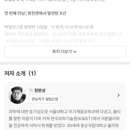
첫 번째 만남│방전관에서 발견된 X선
백열전구를 발명한 사람들 _더 밝게, 더 오래 빛나도록
데이비, 아크등을 발명하다 _전구보다 먼저! 세계 최초의 전기 조명기구
가이슬러와 방전관 _다양한 색깔과 모양으로 빛을 내다
크룩스관의 등장 _방전관 속의 빛의 정체를 찾아서
목차 더보기
레나르트의 유리창 _음극선의 비밀을 밝혀라
X선을 발견한 뢴트겐 _제1회 노벨 물리학상 수상자
노벨상의 탄생 _인류에 공헌한 사람들에게
저자 소개
1
X선의 정체를 밝힌 사람들 _노벨상을 놓친 불운한 천재 물리학자
두 번째 만남│전자의 발견과 전하량 측정
저
정완상
관심작가 알림신청
톰슨과 캐번디시 연구소 _실험 물리학에 대한 투자와 노벨상 수상
전자의 발견 _음극선은 왜 휘어질까?
과학에 대한 호기심으로 서울대학교 무기재료공학과에 다녔고, 물리
전자의 전하량을 측정한 밀리컨 _물방울 대신 기름방울로!
를 향한 마음이 더욱 커져 한국과학기술원(KAIST)에서 이론물리학
을 전공하며 석박사 학위를 받았다. 30세에 경상국립대학교 물리학