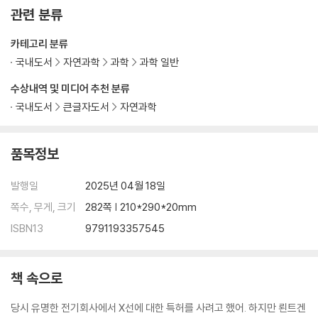
주기율표의 탄생 _비슷한 성질끼리 모여라!
관련 분류
마리 퀴리의 장녀, 이렌 퀴리 _특별한 교육법의 수혜자
카테고리 분류
중성자의 발견 _당구공을 움직이려면 쌀알이 아니라 당구공이 필요해
인공 방사성 원소 _수정된 가설 그 이상의 의미
국내도서
자연과학
과학
과학 일반
수상내역 및 미디어 추천 분류
여섯 번째 만남│새로운 원소 발견과 원자핵 분열
국내도서
큰글자도서
자연과학
러더퍼드의 원자핵 모형 _중성자 발견 이전의 원자핵에 대한 생각
동위원소 _같은 듯 다른 원소들
품목정보
중성자 발견 후 원자핵의 연구 _원자핵의 본모습을 찾다
누락된 원소들 _주기율표의 빈칸을 채워라
발행일
2025년 04월 18일
초우라늄 원소 _과학계가 공인한 원소 118번까지
쪽수, 무게, 크기
282쪽 | 210*290*20mm
제2차 세계대전과 원자폭탄 _엄청난 에너지와 괴물 같은 무기의 탄생
ISBN13
9791193357545
원자력 발전 _유용성과 위험성을 지닌 양날의 칼
만남에 덧붙여
책 속으로
On a New Kind of Rays _뢴트겐 논문 영문본
Cathode Rays _톰슨 논문 영문본
당시 유명한 전기회사에서 X선에 대한 특허를 사려고 했어. 하지만 뢴트겐
On a New Radioactive Substance Contained in Pitchblende _