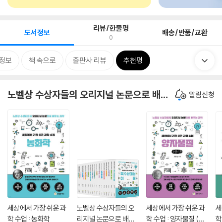
리뷰/한줄평
도서정보
배송/반품/교환
0
정보
책 속으로
출판사 리뷰
추천평
노벨상 수상자들의 오리지널 논문으로 배우는 과학 시리즈
알림신청
세상에서 가장 쉬운 과
노벨상 수상자들의 오
세상에서 가장 쉬운 과
세
학 수업 : 농화학
리지널 논문으로 배우
학 수업 : 양자물질 (큰
학