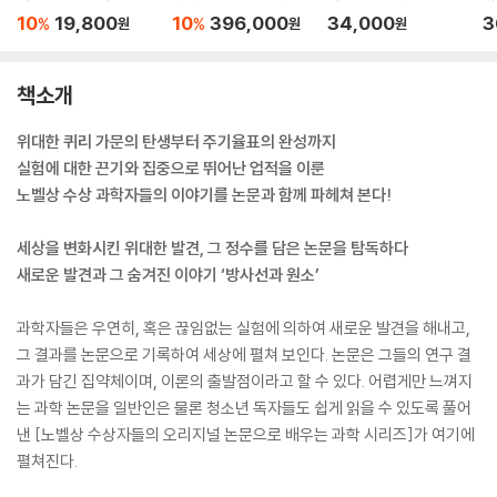
는 과학 시리즈 박스세
글자책)
글
10
19,800
10
396,000
34,000
3
%
%
원
원
원
트
책소개
위대한 퀴리 가문의 탄생부터 주기율표의 완성까지
실험에 대한 끈기와 집중으로 뛰어난 업적을 이룬
노벨상 수상 과학자들의 이야기를 논문과 함께 파헤쳐 본다!
세상을 변화시킨 위대한 발견, 그 정수를 담은 논문을 탐독하다
새로운 발견과 그 숨겨진 이야기 ‘방사선과 원소’
과학자들은 우연히, 혹은 끊임없는 실험에 의하여 새로운 발견을 해내고,
그 결과를 논문으로 기록하여 세상에 펼쳐 보인다. 논문은 그들의 연구 결
과가 담긴 집약체이며, 이론의 출발점이라고 할 수 있다. 어렵게만 느껴지
는 과학 논문을 일반인은 물론 청소년 독자들도 쉽게 읽을 수 있도록 풀어
낸 [노벨상 수상자들의 오리지널 논문으로 배우는 과학 시리즈]가 여기에
펼쳐진다.