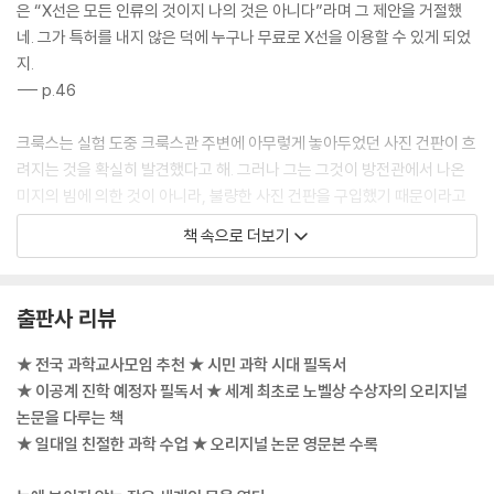
은 “X선은 모든 인류의 것이지 나의 것은 아니다”라며 그 제안을 거절했
퀴리 1 논문 영문본
네. 그가 특허를 내지 않은 덕에 누구나 무료로 X선을 이용할 수 있게 되었
On a New, Strongly Radioactive Substance, Contained in Pitch
지.
blende _퀴리 2 논문 영문본
--- p.46
위대한 논문과의 만남을 마무리하며
이 책을 위해 참고한 논문들
크룩스는 실험 도중 크룩스관 주변에 아무렇게 놓아두었던 사진 건판이 흐
노벨 화학상 수상자들을 소개합니다
려지는 것을 확실히 발견했다고 해. 그러나 그는 그것이 방전관에서 나온
미지의 빔에 의한 것이 아니라, 불량한 사진 건판을 구입했기 때문이라고
생각했네. 물리학에서는 누구나 볼 수 있는 자연 현상을 어떻게 옳게 해석
책 속으로 더보기
하는가가 중요해. 크룩스는 X선이 사진 건판을 흐리게 만든 것을 보고도
올바른 해석을 하지 못해 그게 새로운 발견인 줄 몰랐던 거지.
--- pp.46~47
출판사 리뷰
“뉴턴이 거인들의 어깨 위에 섰다고 표현한 것처럼 나의 연구는 아버지와
★ 전국 과학교사모임 추천 ★ 시민 과학 시대 필독서
할아버지 덕택에 이루어진 것이었다.” - 베크렐
★ 이공계 진학 예정자 필독서 ★ 세계 최초로 노벨상 수상자의 오리지널
--- p.94
논문을 다루는 책
★ 일대일 친절한 과학 수업 ★ 오리지널 논문 영문본 수록
“당신의 애국적인 꿈, 우리의 인도주의적 꿈과 과학적 꿈에 매혹되어 우리
가 서로 가까이에서 함께 인생을 보낼 수 있다면 얼마나 좋을까요.” -189