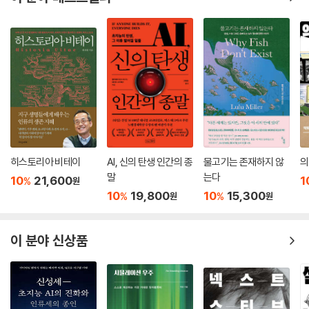
으로 개발되어, 일본의 히로시마와 나가사키에 투하되었다. 그리고 제2차
세계대전의 종식과 더불어 어마어마한 인명 피해를 불러왔다. 한편 핵분열
은 현시대 가장 효율적인 원자력 발전으로 이용되지만, 그 위험성 때문에
원전 사고로 인한 영향도 여전히 진행 중이다. 이 책의 마지막 부분에는 과
거의 체르노빌, 후쿠시마 원전 사고의 피해도 다루고 있다. 화학 물질을 좀
더 안전하게 사용하도록 개발하는 것은 현재와 미래의 과학에 주어진 과제
다. 앞으로 과학계를 이끌어 나갈 독자 여러분이 이 책을 통해 인류를 위한
사명감을 갖기를, 그리고 과학을 더 사랑하는 마음이 커지기를 기대한다.
20세기 과학의 큰 진보를 가져온 4개의 논문
히스토리아 비테이
AI, 신의 탄생 인간의 종
물고기는 존재하지 않
의
말
는다
10
21,600
1
%
원
이 책의 이야기는 네 가지 위대한 논문을 중심으로 흘러간다. 인공 방사선
10
19,800
10
15,300
%
%
원
원
이지만 최초의 방사선인 X선을 발견한 뢴트겐의 논문, 방전관에서 전자를
찾아낸 톰슨의 논문, 자연 방사능 원소인 폴로늄과 라듐을 발견한 퀴리 부
이 분야 신상품
부의 두 논문이 그것이다. X선과 전자는 방전관 실험을 통해 발견되었다.
따라서 앞부분에서 먼저 방전관의 역사에 대해 다룬다. 뢴트겐의 X선 발견
은 베크렐, 퀴리 부부를 비롯한 과학자들의 방사선 연구로 이어졌다. 전자
는 눈에 보이지 않는 원자보다 더 작은 존재로 드러난 최초의 소립자이다.