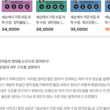
세상에서 가장 쉬운 과
세상에서 가장 쉬운 과
세상에서 가장 쉬운 과
세상
학 수업 : 양자물질 (큰
학 수업 : 양자정보 (큰
학 수업 : 쿼크모형 (큰
학 
글자책)
글자책)
글자책)
34,000
36,000
35,000
10
원
원
원
학자들의 열정을 논문으로 알아본다!
 성질과 내부 구조를 설명하다
명하기 위해 만든다. 이처럼 원자모형은 원자가 관계하는 여러 가지 현상을 설명
최근 개발된 최첨단 현미경을 이용하면 물질 내에서 원자가 어떻게 배열되었는지
의 내부 구조를 연구하기 위해서는 모형으로 여러 가지 원자모형을 제시하고 이 
돌턴은 원자는 더 이상 쪼개지지 않는 가장 작은 알갱이라고 주장했다.
학 시리즈] 중의 4권인 『세상에서 가장 쉬운 과학 수업 원자모형』은 고전 물리