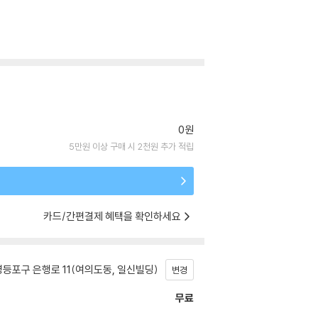
0원
5만원 이상 구매 시 2천원 추가 적립
카드/간편결제 혜택을 확인하세요
등포구 은행로 11(여의도동, 일신빌딩)
변경
무료