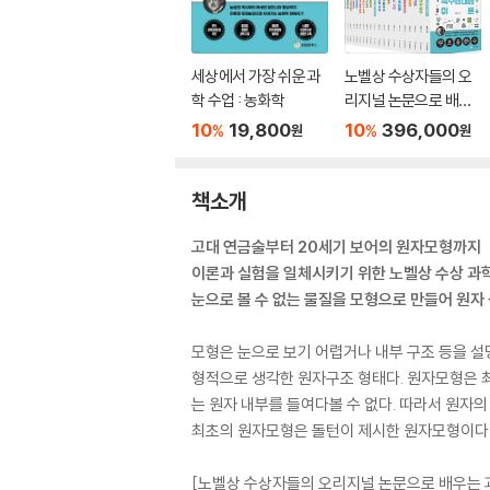
세상에서 가장 쉬운 과
노벨상 수상자들의 오
학 수업 : 농화학
리지널 논문으로 배우
는 과학 시리즈 박스세
10
19,800
10
396,000
%
%
원
원
트
책소개
고대 연금술부터 20세기 보어의 원자모형까지
이론과 실험을 일체시키기 위한 노벨상 수상 과
눈으로 볼 수 없는 물질을 모형으로 만들어 원자
모형은 눈으로 보기 어렵거나 내부 구조 등을 설
형적으로 생각한 원자구조 형태다. 원자모형은 
는 원자 내부를 들여다볼 수 없다. 따라서 원자
최초의 원자모형은 돌턴이 제시한 원자모형이다. 
[노벨상 수상자들의 오리지널 논문으로 배우는 과