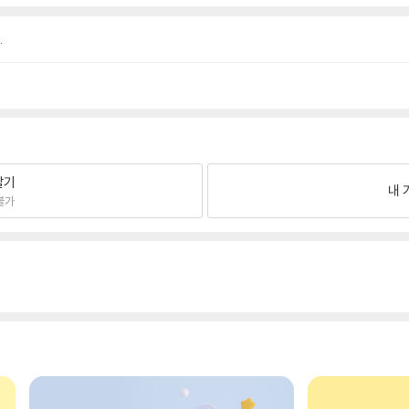
.
팔기
내 
불가