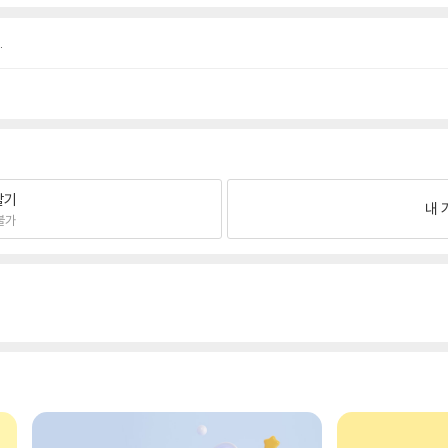
.
팔기
내 
불가