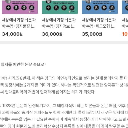
세상에서 가장 쉬운 과
세상에서 가장 쉬운 과
세상에서 가장 쉬운 과
세상
학 수업 : 양자물질 (큰
학 수업 : 양자정보 (큰
학 수업 : 쿼크모형 (큰
학 
글자책)
글자책)
글자책)
34,000
36,000
35,000
10
원
원
원
입자를 예언한 논문 속으로!
 시리즈 8번째. 이 책은 영국의 아인슈타인으로 불리는 천재 물리학자 폴 디랙((P
디랙 방정식에는 2가지 큰 의미가 있다. 하나는 독립적으로 발전한 양자론과 상대
이로써 현대물리학의 저변이 현저하게 넓어지는 계기가 되었다.
의 1928년 논문이 완성되기까지, 그 배경지식이 되는 이론들과 논문 해설, 이후
러 과학자들의 숨겨진 에피소드도 함께 소개한다. 특히 5장에서 새로운 입자에 
 책에는 논문을 읽는 데 필요한 수학식이 계속해서 등장하기에 난해하다고 느낄 
문의 영어 원문과 노벨 물리학상 수상자 목록을 실어 내용을 더 깊이 탐구할 수 