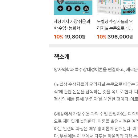
세상에서 가장 쉬운 과
노벨상 수상자들의 오
학 수업 : 농화학
리지널 논문으로 배우
는 과학 시리즈 박스세
10
19,800
10
396,000
%
%
원
원
트
책소개
양자역학과 특수상대성이론을 연결하고, 새로운 
〈노벨상 수상자들의 오리지널 논문으로 배우는 과학〉
식’에 관한 논문을 탐독하는 것을 목표로 한다. 
정식의 해를 통해 ‘반입자’를 예언한 것이다. 
《세상에서 가장 쉬운 과학 수업 반입자》는 디랙
으로 재미있게 설명한다. 이론을 발전시켜온 여
하는 일련의 과정은 매우 흥미롭게 전개된다. 이
다. 부록에는 이 책에서 다루는 파울리와 디랙 논