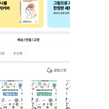
배송/반품/교환
리뷰
추천평
알림신청