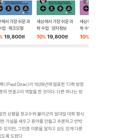
에서 가장 쉬운 과
세상에서 가장 쉬운 과
세상에서 가장 쉬운 과
세상에서
수업 : 쿼크모형
학 수업 : 양자정보
학 수업 : 양자물질
학 수업 
19,800
10
19,800
10
19,800
10
1
%
%
%
%
원
원
원
aul Dirac)이 1928년에 발표한 ‘디랙 방정
론의 연결고리 역할을 한 것이다. 다른 하나는 방
 발전 상황을 정교수와 물리군의 일대일 대화 형식
대한 가설을 세우고 용어를 만들고 추론하고 반박
수 있지만, 그만큼 이론을 알차고 심도 있게 다룬
있도록 도왔다.