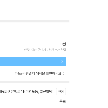
0원
5만원 이상 구매 시 2천원 추가 적립
카드/간편결제 혜택을 확인하세요
등포구 은행로 11(여의도동, 일신빌딩)
변경
무료