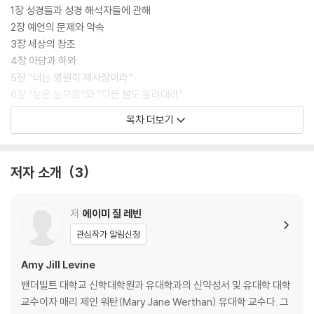
1장 성경들과 성경 해석자들에 관해
2장 예언의 문제와 약속
3장 세상의 창조
4장 아담과 하와
5장 “너는 영원히 제사장이라”
6장 “눈은 눈으로”와 “다른 뺨도 돌려대라”
7장 “내 피를 마시라”: 제사와 속죄
목차 더보기
8장 “처녀가 잉태하여 아이를 낳으리라”
9장 이사야서의 고난받는 종
10장 요나의 표적
저자 소개
3
11장 “나의 하나님, 나의 하나님, 어찌하여 나를 버리셨나이까?”
12장 인자
13장 결론: 변증에서 가능성으로
저
에이미 질 레빈
관심작가 알림신청
감사의 글
주요 텍스트 색인
Amy Jill Levine
밴더빌트 대학교 신학대학원과 유대학과의 신약성서 및 유대학 대학
교수이자 매리 제인 워탄(Mary Jane Werthan) 유대학 교수다. 그