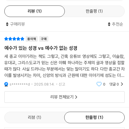
저자들은 유대인들과 그리스도인들이 그들이 공유하는 텍스트들을 다르
시 정독해 보시길 권한다.
공에 의해 만들어진 놀라운 장식용 직물이다. 이 직공들 각자는 역사, 하나
게 읽고 서로에게 배울 수 있는 입장에 서게 되었다고 주장하면서 우리는
리뷰
1
한줄평
1
- 류호준 (백석대학교 신학대학원 은퇴 교수, 다니엘의 샘 원장)
님과 언약 공동체 사이의 관계, 그 공동체에 소속된 사람들이 어떻게 믿고
모두 상대편의 전통에 독특한 텍스트들도 읽을 수 있고, 또한 읽어야 한다
행동해야 하는가에 대해 다르게 이해했다. 우리는 그러한 다양한 관점을
고 역설한다. 유대인들은 신약성경을 읽고 그것에 대한 견해를 그리스도인
구매리뷰
추천순
조화시키려고 하기보다는 그 관점들을 치하한다. 마찬가지로 우리는 유대
유대교와 기독교는 히브리 성서(구약성서)를 공유하지만, 그것을 사뭇 다
들과 나누는 것이 좋고 그리스도인들도 성경에 수록되지 않은 유대교 자료
교와 기독교의 다른 해석을 조화시키려고 노력하기보다 그것들을 치하한
르게 읽는다. 이 책은 동일한 본문이 유대교와 기독교의 역사 속에서 다르
들을 읽고 그것들에 대한 견해를 유대인들과 공유하는 것이 좋다는 것이
종이책
구매
다. 주류 성경학자들로서 우리는 우리의 해석 작업에서 두 견해를 모두 존
게 수용된 복잡한 여정을 정밀하게 추적한다. 특히 창세기, 시편, 이사야서
다. 저자들은 우리가 마침내 성경의 내용이 무엇이든 성경을 제로섬 문제
예수가 있는 성경 vs 예수가 없는 성경
중하며 텍스트들의 해석은 복잡한 과정임을 인식한다.
를 중심으로 한 분석은 수용의 추이를 탁월하게 보여주며, 성서 해석사에
로 해석할 것이 아니라, 변증에 기초한 이전의 몇몇 해석을 수정하고 완전
--- 「1장 성경들과 성경 해석자들에 관해」 중에서
서 드러나는 연속성과 단절의 역동성을 균형 있게 제시한다. 성서를 진지
세 종교 이야기라는 책도 그렇고, 간혹 유튜브 영상에도 그렇고, 이슬람,
한 합의는 아닐지라도 상호 존중의 가능성에 기초하여 좀 더 새로운 해석
하게 읽고 싶은 독자들에게 이 책은 신뢰할 만한 길잡이가 될 것이다.
유대교, 그리스도교가 믿는 신은 야훼 하나라는 주제의 글과 영상을 접할
을 만들어낼 수 있는 지점에 와 있다고 주장한다.
고대 이스라엘과 제2성전기 유대교(제2성전은 기원전 515년경에 세워졌
때가 많다. 사실 드러나는 부분에서는 맞는 말이기도 하다. 다만 종교간 차
- 윤철원 (서울신학대학교 신약학 교수)
이를 발생시키는 차이, 신앙의 방식과 근원에 대한 이야기에 성도는 더욱
고 기원후 70년에 로마인들에게 파괴되었다)에서 예언이 어떻게 이해되
독자들은 이 책을 통해 특정한 성경 구절, 특히 난해한 성경 구절이 하나의
집중하게 된다. 그리고 그런 집중의 근거가 되는 텍스트에 대한 기본적 이
었는지에 대한 지식은 이스라엘의 경전들에 대한 유대교의 해석과 기독교
s********d
2025.08.14.
신고
0
댓글
0
의미로만 해석될 수 있는 것이 아니라, 각자가 처한 상황과 자신의 전제에
성서는 공통된 텍스트이지만, 예수와 함께 읽는 기독교인의 자리와 예수
해도 우리에게
의 해석 모두를 이해하기 위한 중요한 배경 역할을 한다. 몇몇 사람이 예언
따라 다양하게 해석될 수 있으며 다른 사람의 해석도 그 사람의 입장에서
없이 읽는 유대인의 자리는 다르다. 이 책은 그 두 자리에서 비롯된 관점의
으로 읽은 것을 다른 사람들은 예언으로 읽지 않았다. 몇몇 사람이 예언이
리뷰 전체보기
보면 충분히 일리가 있을 수 있음을 인식하게 될 것이다. 그리고 기독교인
차이를 정직하게 드러내어 때로는 날카로운 논쟁을 피할 수 없다는 사실을
성취되었다고 본 것을 다른 사람들은 그릇된 주장이거나 불완전한 성취로
이 구약성경의 특정한 구절들에서 예수를 읽어 내지 않고 그 구절들을 기
인정하면서 동시에 서로를 향한 따뜻한 이해와 존중의 다리를 놓으려는 시
보았다. 다양한 집단이 같은 텍스트─성경 텍스트 및 기타 텍스트─를 그들
독교와 다르게 해석하는 유대인들에게 동의하지는 않는다고 하더라도 최
도다.
의 다양한 출발점에 기초하여 다양한 방식으로 읽어 그에 따른 그들의 논
리뷰
1
한줄평
1
소한 그들이 왜 그렇게 해석하는지를 이해할 수 있을 것이다. 나아가 때로
- 이민규 (한국성서대학교 신약학 교수)
리적 결론을 도출할 수 있다. 유대인들과 그리스도인들이 성경에 대한 이
는 그들의 해석을 통해 해당 구절들의 원래 의미와 기독교의 해석과는 다