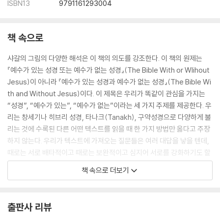
ISBN13
9791161293004
책 속으로
샤갈의 그림의 다양한 해석은 이 책의 의도를 강조한다. 이 책의 원제는
『예수가 있는 성경 또는 예수가 없는 성경』(The Bible With or WIihout
Jesus)이 아니라 『예수가 있는 성경과 예수가 없는 성경』(The Bible Wi
th and Without Jesus)이다. 이 제목은 우리가 똑같이 관심을 가지는
“성경”, “예수가 있는”, “예수가 없는”이라는 세 가지 주제를 제공한다. 우
리는 창세기나 히브리 성경, 타나크(Tanakh), 구약성경으로 다양하게 불
리는 것에 수록된 다른 어떤 텍스트를 읽을 때 한 가지 방법만 옳다고 주장
하지 않는다. 우리가 텍스트에 가져오는 질문들은 여러 대답을 낳을 텐데,
때로는 서로 배타적이고 때로는 보완적이고 심지어 서로를 강화하기도 할
것이다. 우리는 “이 텍스트가 원래의 맥락에서─창세기 저자가 그 이야기
책 속으로 더보기
를 썼을 때─무엇을 의미했는가?”라는 질문만 하지 않는다. 우리는 또한
“창세기 18장이 기독교의 맥락에서─예수가 있는 해석─무엇을 의미하는
가?”라고만 묻지도 않는다. 우리는 성경이 기록된 후 유대교의 맥락에서
출판사 리뷰
이 고대 경전(scripture)의 다양한 해석─예수가 없는 해석─에만 초점을