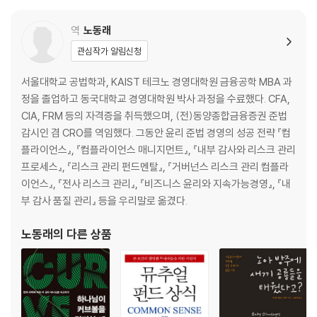
역
노동래
관심작가 알림신청
서울대학교 공법학과, KAIST 테크노 경영대학원 금융공학 MBA 과
정을 졸업하고 동국대학교 경영대학원 박사 과정을 수료했다. CFA,
CIA, FRM 등의 자격증을 취득했으며, (전)동양종합금융증권 준법
감시인 겸 CRO를 역임했다. 그동안 윤리 준법 경영의 성공 전략 『컴
플라이언스』, 『컴플라이언스 매니지먼트』, 『내부 감사와 리스크 관리
프로세스』, 『리스크 관리 펀드멘탈』, 『거버넌스 리스크 관리 컴플라
이언스』, 『전사 리스크 관리』, 『비즈니스 윤리와 지속가능경영』, 『내
부 감사 품질 관리』 등을 우리말로 옮겼다.
노동래
의 다른 상품