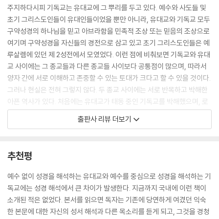
맞추지도 않는다. 오히려 우리는 이 다양한 해석들이 대화하게 만들려고
주지하다시피 기독교는 유대교에 그 뿌리를 두고 있다. 예수와 사도들 및
한다. 그런 대화는 우리가 같은 텍스트를 읽거나 같은 그림을 볼 때 왜 그런
초기 그리스도인들이 유대인들이었을 뿐만 아니라, 유대교와 기독교 모두
다른 견해들을 가지게 되는지 이해하도록 도움을 주기 때문이다. 우리 이
구약성경의 하나님을 믿고 아브라함을 민족적 조상 또는 믿음의 조상으로
웃의 관점을 더 잘 이해할수록 우리는 더 좋은 이웃이 될 수 있다. 원래 텍
여기며 구약성경을 자신들의 경전으로 삼고 있고 초기 그리스도인들은 예
스트의 역사적 배경을 되도록 가장 잘 결정하여 그 배경을 잘 알수록 우리
루살렘에 있던 제 2성전에서 모였었다. 이런 점에 비춰보면 기독교와 유대
는 고대의 청중이 그 텍스트를 처음 들었을 때 그것을 어떻게 해석했을 수
교 사이에는 그 종교들과 다른 종교들 사이보다 공통점이 많으며, 따라서
도 있는지를 더 잘 이해할 수 있다. 그리고 우리가 성경 텍스트들을 해석한
양자 간에 서로 이해하고 존중할 수 있는 토대가 크다고 할 수 있을 것이다.
사람들의 역사적 맥락을 더 많이 알수록 우리는 우리의 종교 전통과 우리
그러나 현실은 전혀 그렇지 않다. 두 종교 사이에는 서로 반목하고 박해한
이웃들의 종교 전통들을 더 잘 이해하게 된다.
아픈 역사가 있다. 처음에는 유대교가 태동 중인 기독교를 박해했으며, 로
--- 「서론」 중에서
마 제곡 때 콘스탄티누스 대제의 밀라노 칙령으로 기독교에 대한 박해가
출판사 리뷰 더보기
끝나고 이어서 테오도시우스 1세 때 기독교가 공식으로 국교가 된 뒤에는
3장에서 12장까지로 구성된 우리의 핵심적인 장 각각은 특정한 텍스트나
오히려 기독교가 유대교를 박해했으며, 현재까지도 두 종교 사이의 상호이
주제를 다루며 같은 구조를 지닌다. 대체로 우리는 신약성경에서 인용하는
해와 대화는 여전히 요원한 상태다.
추천평
구절로 시작하고 이어서 뒤로 돌아가 그 인용구를 그것의 원래의 맥락에서
검토한다. 우리는 히브리어 단어들을 어떻게 번역할 것인가(그것은 종종
이러한 현실에서 수용사를 연구하는 유대인 출신 구약 성서학자인 브레틀
예수 없이 성경을 해석하는 유대교와 예수를 중심으로 성경을 해석하는 기
문제가 된다)뿐만 아니라 그 원래의 텍스트가 언제 어떻게 쓰였는지도 결
러와 신약 성서학자인 레빈이 팀을 이루어 이스라엘의 경전으로부터 신약
독교에는 성경 해석에서 큰 차이가 발생한다. 지금까지 국내에 이런 책이
정하기 위해 최선을 다한다. 이어서 우리는 그 구절들이 70인역(히브리어
성경에 중요한, 잘 알려진 10개의 구절 또는 주제들을 선택하여 그것들을
소개된 적은 없었다. 본서를 읽으면 독자는 기존에 당연하게 여겼던 익숙
텍스트의 그리스어 번역본)과 사해 두루마리(사해 근처에서 발견되었고
심층적으로 조사한다. 이 책의 중심적인 장들 각각은 다음과 같은 세 가지
한 본문에 대한 자신의 성서 해석과 다른 목소리를 듣게 되고, 그것을 경청
기원전 4-3세기부터 기원후 2세기까지 작성된 것으로 추정되는, 성경 텍
질문을 한다. 그 텍스트가 고대 이스라엘의 원래 맥락에서 무엇을 의미했