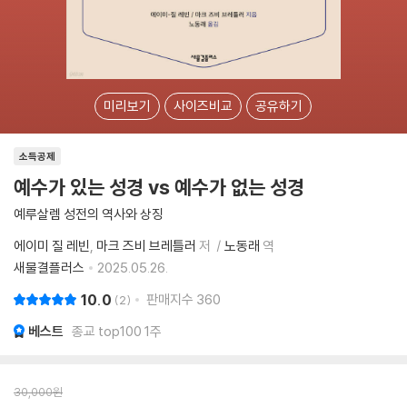
미리보기
사이즈비교
공유하기
소득공제
예수가 있는 성경 vs 예수가 없는 성경
예루살렘 성전의 역사와 상징
에이미 질 레빈
마크 즈비 브레틀러
저
노동래
역
새물결플러스
2025.05.26.
10.0
판매지수
360
2
베스트
종교 top100 1주
30,000
원