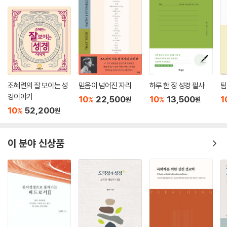
다. 우리 기독교인들은 그동안 들어보지도 못한 유대인들의 새로운 해석을
력을 갖추도록 요청한다. 우리는 우리가 개인적으로 적실성이 있다고 생각
배움으로써 우리 하나님의 풍성하고 색다른 목소리를 새롭게 듣게 될 것이
하거나 우리의 성미에 맞는 내용만 읽는 것 이상을 할 필요가 있다. 우리는
다.
텍스트들과 다른 이들의 믿음들을 이해하는 것이 매우 중요하다고 믿는다.
이는 우리가 다문화 사회에서 살고 있기 때문만이 아니라 다른 사람들을
- 차준희 (한세대학교 교수 구약학 교수, 한국구약학연구소 소장, 한국구약학회 회장
이해하면 우리 자신을 더 잘 이해하는 데도 도움이 되기 때문이다. 우리는
역임)
대체주의 신학(supersessionism/replacement theology)으로 알
려진 변증적 입장에 관해 논의하는 경우(5장) 외에는 변증을 피하려고 노
저자들은 오늘의 독자가 자신 안에서의 업데이트를 넘어 자신 밖으로 업그
조혜련의 잘 보이는 성
믿음이 넘어진 자리
하루 한 장 성경 필사
팀
력할 것이다. 우리는 이방인 교회가 하나님의 언약과 약속의 상속자로서의
경이야기
레이드되길 기대한다. “텍스트의 신선한 포도주”를 담아내는 “그들만의
10
22,500
10
13,500
1
%
%
원
원
이스라엘인들을 대체한다고 주장하는 이 신학이 유대인들과 그리스도인
해석학적 가죽 부대”가 지난 세월 너무 낡아 냄새나고 있지는 않은지 독자
10
52,200
%
원
들 모두에게 해롭다고 믿는다. 그러나 우리는 이 경우를 제외하고는 역사
자신과 공동체를 돌아보게 해준다. 나아가 텍스트를 사랑하는 자들이 하나
적·비평적 관점에서 유대교의 입장과 기독교의 입장에 대해 똑같이 공감하
님 사랑과 이웃 사랑을 자신들의 컨텍스트 안에서 진심으로 살아내고 있는
면서 그것들을 똑같이 명확하게 제시하도록 최선을 다할 것이다.
이 분야 신상품
지 질문한다. 레빈과 브레틀러의 역작은 한국 독자들이 “예수가 있는 교회
--- 「2장 예언의 문제와 약속」 중에서
와 예수가 없는 교회”를 읽어 내는 데에도 기여할 수 있겠다 싶다.
- 허주 (아신대학교 신약학 교수)
기독교 운동이 시작되기 전에는 아무도 창세기나 이스라엘의 경전들의 다
른 곳에서 삼위일체를 발견하지 않았다. 그러나 기독교가 발흥하기 전의
세상은 2,000년 동안 이 책을 기다려왔다.
유대교 텍스트들은 창조의 시작에서 다른 인물들을 찾아내며, 랍비 유대교
도 문제의 그 “우리가 ~하자”에 대한 자기들의 다양한 해석을 제공한다.
- 수재나 헤셸 (다트머스 칼리지 일라이 엠 블랙(Eli M. Black) 저명 교수)
창세기 1장에 대한 해석에서 우리는 예수를 주님으로 예배했던 유대인들