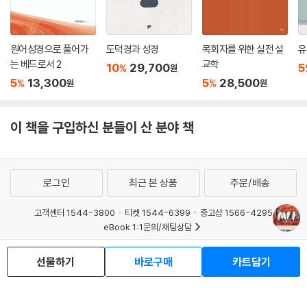
을 포함하여 유대인들이 그들의 경전을 이해한 방식에서 연속성과 차이점
본질적인 주제들에 관해 그리스도인들을 교육하고 그들에게 도전하는 데
모두를 발견한다.
레빈과 브레틀러만큼 많은 도움을 준 사람은 없다.
“창세기 1:26의 ‘우리’가 누구인가?”라는 질문에 대한 답은 우리가 제기하
원어성경으로 풀어가
도덕경과 성경
목회자를 위한 실전 설
유
- 제임스 마틴 (「뉴욕타임즈」 베스트셀러 The Jesuit Guide to [Almost] Ev
는 베드로서 2
교학
는 질문에 의존한다. 성경의 원래 의미 또는 초기 의미에 관심이 있는 역사
10
29,700
5
%
원
erything 저자)
비평가들은 “우리”에서 신적 어전회의를 보고 하나님이 천상의 무리와 협
5
13,300
5
28,500
%
%
원
원
의하는 것으로 여긴다. 몇몇 유대인은 하나님이 토라와 상의하는 것으로
성경해석학이 이렇게 재미있을 줄 누가 알았을까?
본다. 그리스도인들은 대개 마르틴 루터의 주석에 반영된 것과 같이 삼위
이 책을 구입하신 분들이 산 분야 책
일체를 본다. 많은 그리스도인이 루터의 아이디어들의 강력한 변증적 요소
- 폴라 프레드릭센 (When Christians Were Jews: The First Generatr
없이 그 아이디어들을 재생산하겠지만 말이다.
ion 저자)
--- 「3장 세상의 창조」 중에서
로그인
최근 본 상품
주문/배송
신선하고 유익하다. 적극 추천한다.
에덴 이야기는 현상(things)이 어떻게 생겨났는지에 관한 신화다. 그러나
- 벤 위더링턴 3세 (What They Have Done with Jesus? 저자)
그것은 현상이 어떠해야 하는지에 대한 규범이 아니다. 대신 그것은 우리
고객센터 1544-3800
티켓 1544-6399
중고샵 1566-4295
eBook 1:1문의/채팅상담
에게 현상이 어떠해야 하는지에 대해 필요한 질문을 하도록 자극한다. 첫
유대인들과 그리스도인들이 자신의 해석 유산 및 상대편의 해석 유산을 포
째, 그것은 우리로 하여금 우리와 땅과 동식물 사이의 관계에 주의를 기울
예스이십사(주) 사업자 정보
용하면 이 고대의 전통들 사이의 더 깊은 이해와 존중이 강화될 것이다.
선물하기
바로구매
카트담기
이도록 요구한다. 그것은 우리가 모두 땅에서 난 피조물이기 때문에 우리
이용약관
개인정보처리방침
청소년보호정책
가 땅과 자연적으로 연결되어 있으며 땅으로 돌아간다고 말한다. 그렇다면
- 피터 엔스 (How the Bible Actually Works 저자)
PC버전
회사소개
거래처관계자께
우리가 어떻게 땅을 돌볼 것인가? 둘째, 비록 창세기는 하나님이 땅을 저
도서홍보
광고