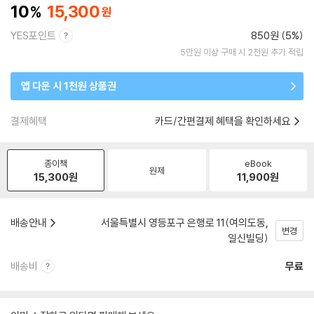
10
15,300
YES포인트
850원 (5%)
5만원 이상 구매 시 2천원 추가 적립
앱 다운 시 1천원 상품권
결제혜택
카드/간편결제 혜택을 확인하세요
종이책
eBook
원제
15,300
원
11,900
원
배송안내
서울특별시 영등포구 은행로 11(여의도동,
변경
일신빌딩)
배송비
무료