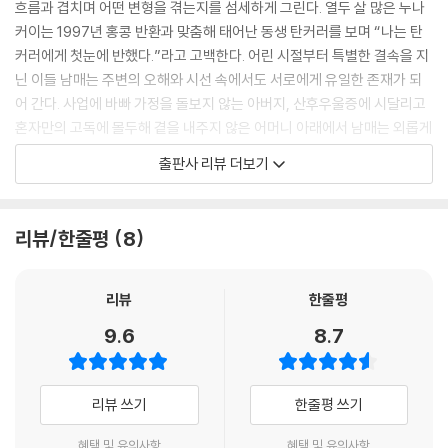
흐름과 겹치며 어떤 변형을 겪는지를 섬세하게 그린다. 열두 살 많은 누나
--- p.99
커이는 1997년 홍콩 반환과 맞춤해 태어난 동생 탄커러를 보며 “나는 탄
커러에게 첫눈에 반했다.”라고 고백한다. 어린 시절부터 특별한 결속을 지
내 사랑은 상처투성이야. 어떤 사랑이든 흠이 없는 사랑은 없고. 영화나 연
닌 이들 남매는 주변의 오해와 시선 속에서도 서로에게 유일한 존재가 되
극, 소설(심지어 유행가까지) 속 남녀는 우리보다 훨씬 강렬하고 철저해.
어 간다. 사업에 바빠 가정을 돌보지 않는 아버지, 산후우울증에 시달리고
절대적이고 완벽하게 사랑하거나 증오하지. 희생 제물이기 때문이야. 사실
혼자만의 고독에 몰두해 곁을 내주지 않은 어머니 아래에서 남매는 외롭게
이야기라는 것 자체가 인간의 제사거든. 우리는 그런 이야기를 보면서 자
큰다. 유일하게 기댈 구석이었던 할머니의 집마저 카페로 변해 버리자, 남
출판사 리뷰 더보기
라. 진짜 입맞춤과 사랑의 독특한 두근거림을 맛보기 전에 너무 많이 본 나
매는 매일 카페를 찾아가 아직 그대로 놓여 있는 할머니의 가구들을 어루
머지 우리는 이야기 속의 강렬한 주고받음이 바로 우리 사랑의 마땅한 형
만지기도 한다.
상이라고 착각하는 거야.
리뷰/한줄평
8
--- p.128
점차 시간이 갈수록 둘의 끈끈한 결속은 둘을 특이한 존재로 만드는 순환
에 빠진다. 남매는 가정 안에서뿐 아니라 홍콩의 대도시에서도 마음 둘 곳
네가 보는 것들을 네가 나중에 겪을 일이라고 생각하지 말고 간접 경험에
없는 외로움을 느낀다. 탄커이와 탄커러가 손을 잡고 홍콩의 번화가를 걸
리뷰
한줄평
중독되지 마. 그건 네 진짜 경험을 대체할 수 없어. 진실이 지루하고 실망스
을 때, 처음에 사람들은 ‘미혼모와 자식’이 아니냐며 수군거린다. 동생 커러
9.6
8.7
럽게 보여도 나무나 야수처럼 사실은 유기적이고 예측 불가하며 아주 위험
가 다 자라고 나서는 ‘나이 차가 많이 나는 연인’이라는 의혹을 받는다. 특
하기도 해. 진실이란 비할 데 없이 소중하지만 반복되거나 복제될 수 없어.
히 누나 탄커이가 동생 탄커러에게 품은 마음은, 부모와 자식, 친구, 연인
진실은 자유, 이상과 함께 세상에서 가장 소중한 거야.
등 그 어떤 정의로도 온전히 포착할 수 없는 유일무이한 유대이자 맹목적
리뷰 쓰기
한줄평 쓰기
--- p.131-132
인 사랑이라 말할 수 있다.
혜택 및 유의사항
혜택 및 유의사항