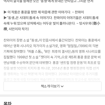
역사의 굴곡을 함께한 모든 ‘동생’에게 보내는 안타깝고 그리운 연서
▶ 이 작품은 홍콩을 향한 제 마음에 관한 이야기다. - 찬와이
▶『동생』은 시대의 틈새 속 이야기다. 찬와이의 이야기들은 시대의 틈새
속에 누워 있으며 상처에서는 어두운 빛이 흘러나온다. - 탕시우와(鄧小
樺, 시인이자 작가)
찬와이의 장편 소설 『동생』이 민음사에서 출간되었다. 찬와이는 홍콩에서
태어난 영화 시나리오 작가이자 소설가로, 영화 「첨밀밀」(1996)의 각본
기획에 참여했다. 「퍼플 스톰」, 「8인: 최후의 결사단」등의 영화 시나리오를
집필했다. 1998년 첫 소설 『잿더미 속 기억』으로 제5회 홍콩 중문 문학 비
엔날레를 수상하며 문단에 데뷔했다. 홍콩 ‘센트럴 점령 운동’의 최초로 입
장을 밝힌 10인의 지지자 중 하나로, 2014년 홍콩 행정장관의 직접 선거
를 쟁취하는 ‘우산 혁명’에 적극 참여했다. 2018년 타이완으로 주거지를
옮겼고 현재 국립 타이베이 예술대학교 영화제작학과 부교수로 재직하며
문학, 영화, 방송, 연극 등 다양한 매체에서 창작 활동을 이어 가고 있다.
책소개 더보기
『동생』은 2014년 홍콩의 우산 혁명 이후 집필되어 2018년 홍콩 문화 창
작 플랫폼에서 연재되었고, 2022년 타이완에서 출간되었다. 2023년 타
목차