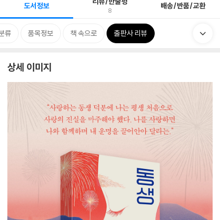
리뷰/한줄평
도서정보
배송/반품/교환
8
분류
품목정보
책 속으로
출판사 리뷰
상세 이미지