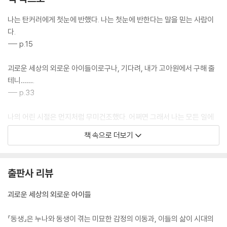
나는 탄커러에게 첫눈에 반했다. 나는 첫눈에 반한다는 말을 믿는 사람이
다.
--- p.15
괴로운 세상의 외로운 아이들이로구나, 기다려, 내가 고아원에서 구해 줄
테니…….
--- p.33
나의 어린 시절은 먼지처럼 무미건조했다. 어쩌면 그래서 나는 모든 일에
끈기가 없는지도 몰랐다. 나는 아무것도 두렵지 않았지만 매일매일 반복되
책 속으로 더보기
는 것은 두려웠다.
--- p.69
출판사 리뷰
그날은 죽어도 잊지 못할 것이다. 살면서 그날만큼 아빠와 엄마한테 많이
배운 적이 없었다. 그렇다. 가족끼리는 빙빙 돌리지 않고 솔직하게 말하는
괴로운 세상의 외로운 아이들
게 맞지만, 사랑이 없는 솔직함은 이기적인 행동에 불과하다. 관계 속에 책
임만 남아 모든 논쟁이 공평한지 아닌지만 따지게 되면 전부 잿더미가 될
『동생』은 누나와 동생이 겪는 미묘한 감정의 이동과, 이들의 삶이 시대의
뿐이다.