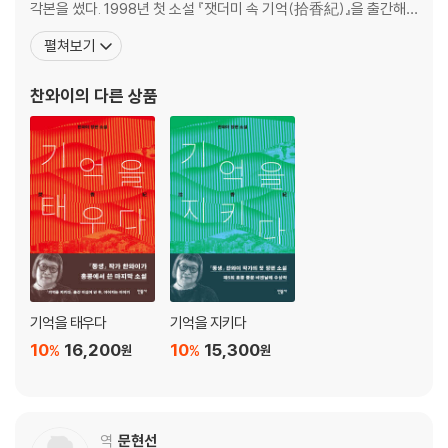
각본을 썼다. 1998년 첫 소설 『잿더미 속 기억(拾香紀)』을 출간해
제5회 홍콩 중문 문학 비엔날레를 수상했다. 홍콩 ‘센트럴 점령 운
펼쳐보기
동’의 최초로 입장을 밝힌 10인의 지지자 중 하나로, 2014년 홍콩 행
정장관의 직접 선거를 쟁취하는 ‘우산혁명’에 적극 참여했다. 2018년
찬와이
의 다른 상품
타이완으
기억을 태우다
기억을 지키다
10
16,200
10
15,300
%
%
원
원
역
문현선