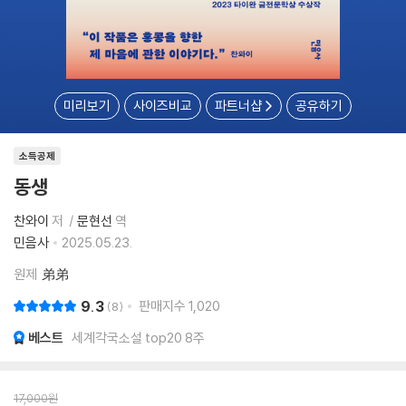
미리보기
사이즈비교
파트너샵
공유하기
소득공제
동생
찬와이
저
문현선
역
민음사
2025.05.23.
원제
弟弟
9.3
판매지수
1,020
8
베스트
세계각국소설 top20 8주
17,000
원