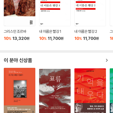
그리스인 조르바
내 이름은 빨강 1
내 이름은 빨강 2
그
10
13,320
10
11,700
10
11,700
1
%
%
%
원
원
원
이 분야 신상품