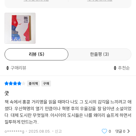
커러의 뒤통수를 바라보았다. 머리카락만 봐도 화가 아주 많이 났다는 걸
남매는 2014년 우산 혁명, 2019년 홍콩 민주화 운동 등 홍콩의 여러 굴곡
알 수 있었다. 어떻게 알았느냐고? 누나니까 그랬다. 세상에는 각양각색의
을 지나가며 어른이 되어 간다. 삼십 대 직장인이 된 누나는 동생의 안위를
누나가 있겠지만 나는 동생보다 열두 살이 많고 강보에 싸인 아기 때부터
염려하며 매번 시위가 일어나는 광장을 향해 달려가 동생을 말린다. 그러
키가 175센티미터의 사내애로 클 때까지 전부 지켜본 누나였다.
나 끓어오르는 열정을 주체하지 못하는 십 대 동생은 누나 커이의 절대적
--- p.153
이지만 다정한 그늘 속에서 조금씩 홀로 서려 한다. 소설은 이 남매가 자라
며 마주하는 성별 이분법, 사회적 역할, 가족의 해체와 재구성, 시대의 혼
텔레비전 앞에서 소리 없이 통곡하는 커러를 끌어안았다. 커러는 그러거나
란과 갈등을 세밀하게 묘사한다. 응석받이 동생이 성장하여 누나를 돌보는
말거나 상관하지 않았다. 커러는 물난리 난 강가에 홀로 남은 사람 같았고
리뷰
5
한줄평
3
전환, 부재하는 부모의 등장과 실종, 정신적 타인이었다가 다시 정서적 의
나는 멀리 맞은편 기슭에서 바라보는 것 말고는 아무것도 할 수 없는 사람
지처가 되는 관계의 전복은, 한 가족 안에서 벌어지는 사회의 역동을 상징
같았다.
구매리뷰
추천순
한다.
커러, 기다려. 물이 빠지기만 하면 진창을 걸어 네 곁으로 돌아갈 테니까.
--- p.154
종이책
구매
우산 혁명 이후, 떠난 자와 남은 자의 이야기
굿
우리는 아무개와 아무개 하는 한 사람씩이 아니라 모두 다 함께 전례 없는
『동생』은 2014년 ‘우산 혁명 우울증’이라 불리는 시기를 지나며 찬와이가
책 속에서 홍콩 거리명을 읽을 때마다 나도 그 도시의 감각을 느끼려고 애
충격을 경험했다. 그건 우리가 상상도 못 했던 타격이자 굴욕이자 상처였
쓴 소설이다. 최루탄을 견디며 거리 점거 시위를 이어갔지만, 완전한 직선
썼다. 우산혁명의 열기 만큼이나 혁명 후의 우울감을 잘 담아낸 소설이었
다. 우리는 운명이 연결된 이름 없는 공동체였다. 우리는 다 같이 남았다가
제 요구가 좌절된 후 홍콩 사회는 광범위한 우울감과 무력감에 휩싸였다. 2
다. 대체 도시란 무엇일까..아시아의 도시들은 나를 왜이리 슬프게 하면서
다 같이 떠났다. 그때부터 누구도 우리를 갈라놓을 수 없었다.
014년의 유산 혹은 후유증이 제대로 정리되지 못한 채 순식간에 훨씬 더
질투하게 만드는가..
--- p.170
격렬하고 거대한 2019년 시위가 발발하면서, 정산할 방법이 없어진 유산
o*******g
2025.08.05.
신고
0
댓글
0
과 후유증은 더 많은 사람을 시대의 틈새로 떨어뜨려 버렸다. 그러나 시위