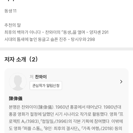
이완 금전문학상을 수상하며 작품성과 사회적 의의를 동시에 인정받았다.
누나 탄커이와 열두 살 터울의 동생 탄커러가 1997년 홍콩 반환부터 201
동생 11
9년 민주화 운동까지의 굴곡진 시대를 통과하는 과정을 그린 이 작품은,
홍콩이 이뤄낸 가치들, 상실한 기억들과 함께 홍콩에 살았던 수많은 젊은
추천의 말
이의 초상을 담담하고도 강렬하게 드러낸다.
최후의 백마가 아니다 - 찬와이의 『동생』을 열며 - 양자셴 291
시대의 틈새에 놓인 둥글고 슬픈 진주 - 탕시우와 298
저자 소개
2
저
찬와이
관심작가 알림신청
陳偉儀
본명은 찬와이이(陳偉儀). 1960년 홍콩에서 태어났다. 1980년대
홍콩 영화가 절정에 달했던 시기 시나리오 작가로 활동했다. 영화 「프
로젝트 A」(1983),「첨밀밀」(1996)의 각본 기획에 참여했다. 이밖에
도 영화 「퍼플 스톰」, 「8인: 최후의 결사단」, 「가족 여행」(2018) 등의