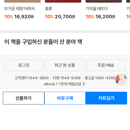
뜨거운 태양 아래서
표류
기억을 태우다
기
10
16,920
10
20,700
10
16,200
1
%
%
%
원
원
원
이 책을 구입하신 분들이 산 분야 책
로그인
최근 본 상품
주문/배송
고객센터 1544-3800
티켓 1544-6399
중고샵 1566-4295
eBook 1:1문의/채팅상담
예스이십사(주) 사업자 정보
선물하기
바로구매
카트담기
이용약관
개인정보처리방침
청소년보호정책
PC버전
회사소개
거래처관계자께
도서홍보
광고
Copyright © YES24 Corp. All Rights Reserved.
MATOM16