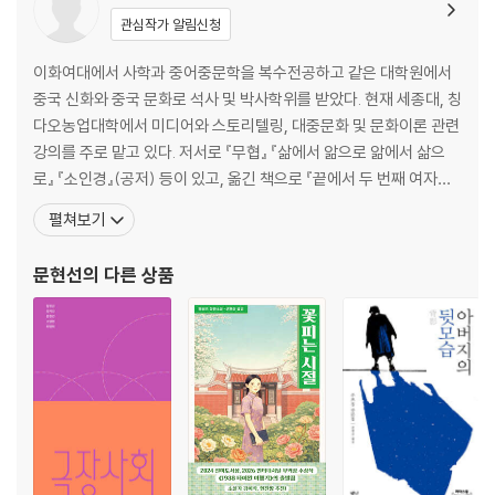
관심작가 알림신청
이화여대에서 사학과 중어중문학을 복수전공하고 같은 대학원에서
중국 신화와 중국 문화로 석사 및 박사학위를 받았다. 현재 세종대, 칭
다오농업대학에서 미디어와 스토리텔링, 대중문화 및 문화이론 관련
강의를 주로 맡고 있다. 저서로 『무협』 『삶에서 앎으로 앎에서 삶으
로』 『소인경』(공저) 등이 있고, 옮긴 책으로 『끝에서 두 번째 여자친
구』 『다리 위 미친 여자』 『행위예술』 『소녀 화불기』 『소마고』 등이 있
펼쳐보기
다. 이야기공작소 파수의 캐릭터 프로파일러로서 애니메이션 및 드라
마 시나리오 작업을 진행하고 있으며, 인문연구모임 문이원의 상임
문현선
의 다른 상품
연구원으로서 동양 고전을 풀어 쓰고 재해석하는 작