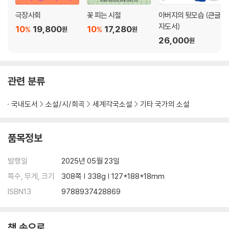
극장사회
꽃 피는 시절
아버지의 뒷모습 (큰글
자도서)
10
19,800
10
17,280
%
%
원
원
26,000
원
관련 분류
국내도서
소설/시/희곡
세계각국소설
기타 국가의 소설
품목정보
발행일
2025년 05월 23일
쪽수, 무게, 크기
308쪽 | 338g | 127*188*18mm
ISBN13
9788937428869
책 속으로