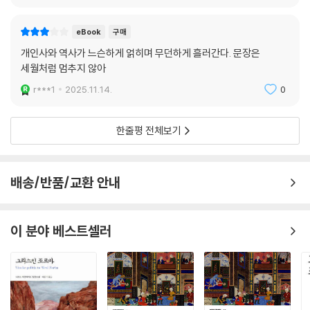
거리 투쟁에 나섰을 때 수많은 ‘동생’을 만났다. 그들은 우리 도시에 대한
꿈과 사랑을 품은 채 용감하게 나아가고 있었다. 젊고 나약하고 속이 깊으
eBook
구매
면서 천진했다. 나는 그들을 잊을 수 없어서 『동생』을 썼다. -찬와이
개인사와 역사가 느슨하게 얽히며 무던하게 흘러간다. 문장은
세월처럼 멈추지 않아
찬와이는 말한다. “나는 우리 도시의 느린 변화와 상실을 기록하고 싶었
다.” 『동생』의 후반부에서는 2019년 홍콩 민주화 시위가 그려진다. 몇 해
r***1
2025.11.14.
0
동안의 평온한 시간 뒤, 갑작스럽게 불붙은 저항의 에너지는 도시를 불태
우듯 강렬하지만, 결국 구원도 혁명도 완결되지 못한다. 작품 속에는 웡와
한줄평 전체보기
이만이 작사한 홍콩 가수 사안기의 노래 「자밍」이 인용된다. “가장 사랑하
는 것을 찾아 떠난 그 사람은 오늘도 돌아오지 않네.”라는 가사처럼, 커러
의 부재는 커이에게 감정의 무너짐을 동반한다. 자밍이라는 이름은 홍콩을
배송/반품/교환 안내
대표하는 평범하면서도 특별한 존재다. 누나 커이는 작품 말미에 이르러
깨닫는다. 누나가 동생에게 보내는 최고의 신뢰는, 백마를 타고 사랑을 찾
아 떠나는 전쟁터에 그를 내버려두는 것임을 말이다.
이 분야 베스트셀러