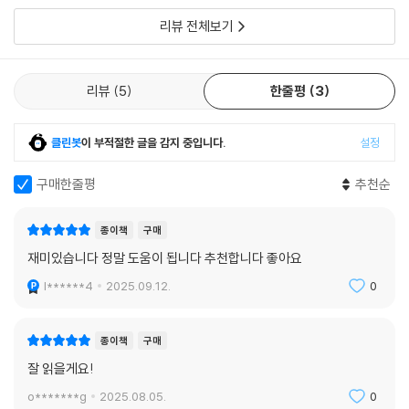
커러의 사랑이 나를 강하게 만들었다.
종료 이후 ‘센트럴 점령 운동’ 지지자라는 이유로 압박을 받은 찬와이는 결
리뷰 전체보기
--- p.198
국 타이완으로 이주할 수밖에 없었다.
젊음이란 전력을 다해 자신이 옳음을 증명하는 것인데.
2019년 시위는 널리 알려졌지만, 2014년이 없었다면 그 불꽃은 피지 못
리뷰
5
한줄평
3
--- p.225
했을 것이다. 정리되지 못한 과거는 다음 시기를 더 거세게 만들었고, 그 시
대의 틈새로 더 많은 사람들이 떨어져 나갔다. 뉴스의 유통기한은 짧지만,
클린봇
이 부적절한 글을 감지 중입니다.
설정
문학은 시간의 구속을 받지 않는다. 찬와이의 『동생』은 그 틈새에서 시작
된 이야기다. 끊어 낼 수 없는 혈육의 정, 그 정이 도시에 스며들어 서로의
구매한줄평
추천순
경계를 잃어버린 곳. 그곳이 바로 『동생』의 무대이며, 찬와이가 끝내 지켜
내고자 했던 ‘기억’의 장소다. 이야기는 현실을 그대로 복사하지 않는다. 하
종이책
구매
지만 찬와이는 홍콩섬과 구룡반도를 자신의 발로 걷고 살아낸 인물들을 따
재미있습니다 정말 도움이 됩니다 추천합니다 좋아요
라간다. 그들은 ‘빌려 온 공간’이 아닌, 진짜 땅 위에서 삶의 길이를 측량해
나가는 사람들이다.
l******4
2025.09.12.
0
젊은이들이 도시를 태울 듯 불타오르지만, 구원도 혁명도 끝내 이루어 내
종이책
구매
지 못한다. 나는 뜻을 이루지 못한 젊은이들의 우울함과 집으로 돌아가는
잘 읽을게요!
먼 여정을 쓰고 싶었다.
o*******g
2025.08.05.
0