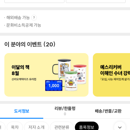
해외배송 가능
문화비소득공제 가능
이 분야의 이벤트
20
리뷰/한줄평
도서정보
배송/반품/교환
0
개
목차
저자 소개
관련분류
품목정보