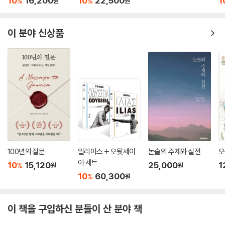
10
16,200
10
22,500
1
%
%
원
원
이 분야 신상품
100년의 질문
일리아스 + 오뒷세이
논술의 주제와 실전
오
아 세트
10
15,120
25,000
1
%
원
원
10
60,300
%
원
이 책을 구입하신 분들이 산 분야 책