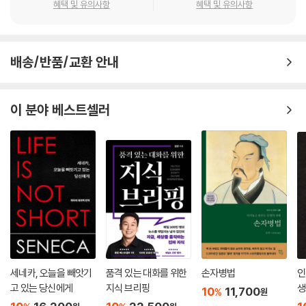
혜택 및 유의사항
혜택 및 유의사항
배송/반품/교환 안내
이 분야 베스트셀러
세네카, 오늘을 빼앗기
품격 있는 대화를 위한
손자병법
인
고 있는 당신에게
지식 브리핑
생
10
11,700
%
원