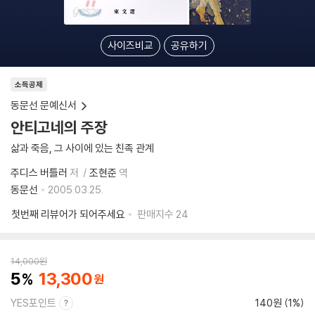
사이즈비교
공유하기
소득공제
동문선 문예신서
안티고네의 주장
삶과 죽음, 그 사이에 있는 친족 관계
주디스 버틀러
저
조현준
역
동문선
2005.03.25.
첫번째 리뷰어가 되어주세요
판매지수
24
14,000
원
5
13,300
YES포인트
140원 (1%)