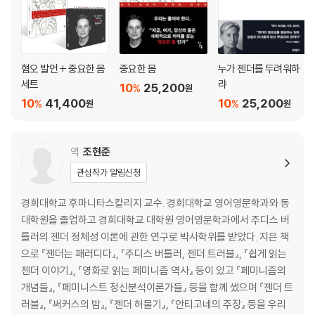
혐오 발언 + 중요한 몸
중요한 몸
누가 젠더를 두려워하
세트
랴
10
25,200
%
원
10
41,400
10
25,200
%
%
원
원
역
조현준
관심작가 알림신청
경희대학교 후마니타스칼리지 교수. 경희대학교 영어영문학과와 동
대학원을 졸업하고 경희대학교 대학원 영어영문학과에서 주디스 버
틀러의 젠더 정체성 이론에 관한 연구로 박사학위를 받았다. 지은 책
으로 『젠더는 패러디다』, 『주디스 버틀러, 젠더 트러블』, 『쉽게 읽는
젠더 이야기』, 『영화로 읽는 페미니즘 역사』 등이 있고 『페미니즘의
개념들』, 『페미니스트 정신분석이론가들』 등을 함께 썼으며 『젠더 트
러블』, 『써커스의 밤』, 『젠더 허물기』, 『안티고네의 주장』 등을 우리