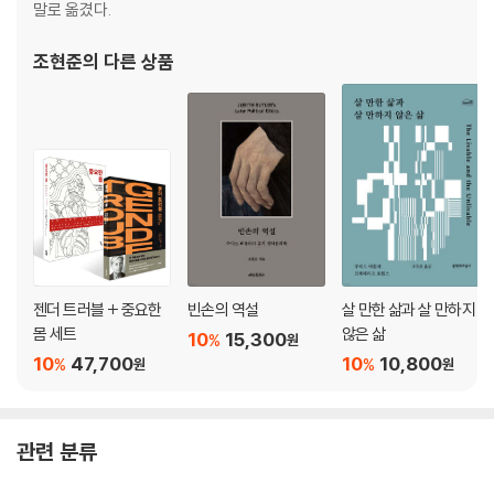
말로 옮겼다.
조현준
의 다른 상품
젠더 트러블 + 중요한
빈손의 역설
살 만한 삶과 살 만하지
몸 세트
않은 삶
10
15,300
%
원
10
47,700
10
10,800
%
%
원
원
관련 분류