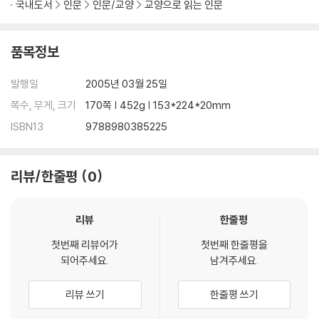
국내도서
인문
인문/교양
교양으로 읽는 인문
품목정보
발행일
2005년 03월 25일
쪽수, 무게, 크기
170쪽 | 452g | 153*224*20mm
ISBN13
9788980385225
리뷰/한줄평
0
리뷰
한줄평
첫번째 리뷰어가
첫번째 한줄평을
되어주세요.
남겨주세요.
리뷰 쓰기
한줄평 쓰기