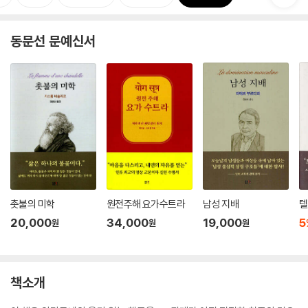
동문선 문예신서
촛불의 미학
원전주해 요가수트라
남성 지배
텔
20,000
34,000
19,000
5
원
원
원
책소개