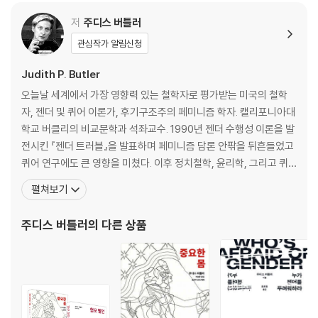
저
주디스 버틀러
관심작가 알림신청
Judith P. Butler
오늘날 세계에서 가장 영향력 있는 철학자로 평가받는 미국의 철학
자, 젠더 및 퀴어 이론가, 후기구조주의 페미니즘 학자. 캘리포니아대
학교 버클리의 비교문학과 석좌교수. 1990년 젠더 수행성 이론을 발
전시킨 『젠더 트러블』을 발표하며 페미니즘 담론 안팎을 뒤흔들었고
퀴어 연구에도 큰 영향을 미쳤다. 이후 정치철학, 윤리학, 그리고 퀴
어 이론의 성과들을 바탕으로 인간으로서의 삶의 가능성과 공동체의
펼쳐보기
윤리적 관계성을 모색해왔다. 버틀러는 그녀의 저서 『젠더 트러블: 페
미니즘과 정체성의 전복』과 『의미를 체현하는 육체: 섹스의 담론적
주디스 버틀러
의 다른 상품
한계에 관하여』로 잘 알려져 있다. 여기서 그녀는