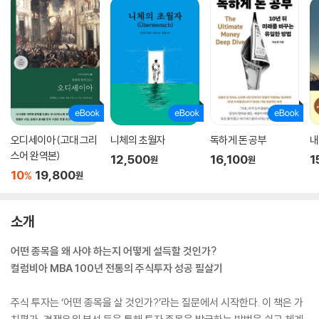
오디세이아 (고대 그리
니체의 초월자
독하게 돈 공부
내
스어 완역본)
12,500
16,100
1
원
원
10
19,800
%
원
소개
어떤 종목을 왜 사야 하는지 어떻게 설득할 것인가?
컬럼비아 MBA 100년 전통의 주식투자 성공 필살기
주식 투자는 ‘어떤 종목을 살 것인가?’라는 질문에서 시작한다. 이 책은 가