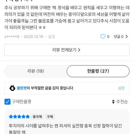
애스워드 다모다란 뉴욕대 스턴경영대학원 교수는 “제자들이 학교를 떠나
기 전에 쥐여주고 싶은 마지막 책”으로 꼽았고, 서준식 숭실대 경제학과 교
주식 공부하기 위해 구매한 책..정석을 배우고 원칙을 세우고 이행하는 데
의의가 있을 것 같은데 여전히 배우는 중이다앞으로의 세상을 어떻게 살아
수는 “교실 속 투자 이론을 ‘돈 버는 기술’로 바꾼 책”이라고 소개했다. 또
가야 좋을까늘 그런 물음표를 가슴에 품고 살아가고 있다주식 시장이 도움
“이 책을 읽고 투자할 주식에 대해 한 장짜리 요약표를 더 체계적으로 작성
이 되리라 믿어본다 ㅎㅎ
할 수 있다는 자신감이 생겼다”(숙향), “읽고 또 읽으면서 유능한 애널리
스트와 펀드매니저 둘 다 잡기를 바란다”(김철광)라는 추천이 이어졌다.
s*****9
2025.12.16.
신고
0
댓글
0
리뷰 전체보기
애널리스트, 자금 관리자, 은행가, 경영진, 마케터, 학생, 개인 투자자 모두
이 책에 소개된 소프트 스킬을 활용한다면 주식 투자뿐 아니라 설득과 발
표가 필요한 실생활에서도 큰 성과를 낼 수 있을 것이다.
리뷰
19
한줄평
27
클린봇
이 부적절한 글을 감지 중입니다.
설정
구매한줄평
추천순
종이책
구매
투자자의 시야를 넓혀주는 켄 피셔의 실전형 종목 선정 철학이 담긴
통찰의 책.