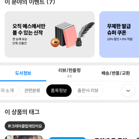
이 분야의 이벤트
7
리뷰/한줄평
도서정보
배송/반품/교환
46
자 소개
관련분류
품목정보
출판사 리뷰
이 상품의 태그
#크레마클럽에있어요