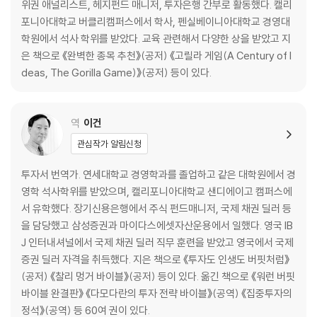
광기는 불합리한 것일까? | 파마와 실러, 둘 다 옳을까? | 효율적시장 가설
위권 애널리스트, 헤지펀드 매니저, 투자은행 간부로 활동했다. 캘리
과 자석 | 반영의 한계: 대중이 행동할 수 없을 때 | 효율적시장 가설이 여전
포니아대학교 버클리캠퍼스에서 학사, 펜실베이니아대학교 경영대
히 ‘우두머리’ | 효율적시장에 관심을 두는 이유는?
학원에서 석사 학위를 받았다. 교육 관련해서 다양한 상을 받았고 지
은 책으로 《완벽한 종목 추천》(공저) 《고릴라 게임(A Century of I
7장. 효과적인 리서치
deas, The Gorilla Game)》(공저) 등이 있다.
정보우위 | 분석우위 | 정보우위 + 분석우위 | 거래우위 | 촉매
8장. 리스크 평가
역
이건
불확실성과 리스크의 차이 | 불확실성과 리스크의 혼동에서 가격 오류 발
관심작가 알림신청
생 | 대중의 지혜 분석 틀에서 불확실성과 리스크를 혼동하면 | 불확실성이
리스크로 변할 때 | 안전마진은 리스크에 관한 것 | 더 확실한 사업이 더 위
투자서 번역가. 연세대학교 경영학과를 졸업하고 같은 대학원에서 경
험할 수 있다 | 투자에는 시간이 매우 중요하다 | 내재가치 추정의 정확도
영학 석사학위를 받았으며, 캘리포니아대학교 샌디에이고 캠퍼스에
와 정밀도 향상이 리스크에 미치는 영향 | 투자 기간 예측의 정확도와 정밀
서 유학했다. 장기신용은행에서 주식 펀드매니저, 국제 채권 딜러 등
도 향상이 리스크에 미치는 영향 | 리스크와 남다른 생각: 내재가치 분포를
을 담당했고 삼성증권과 마이다스에셋자산운용에서 일했다. 영국 IB
투자자에게 유리하게 만들기 | 언더퍼폼 리스크
J 인터내셔널에서 국제 채권 딜러 직무 훈련을 받았고 영국에서 국제
증권 딜러 자격을 취득했다. 지은 책으로 《투자도 인생도 버핏처럼》
2부. 완벽한 종목 추천
(공저) 《찰리 멍거 바이블》(공저) 등이 있다. 옮긴 책으로 《워런 버핏
바이블 완결판》 《다모다란의 투자 전략 바이블》(공역) 《집중투자의
9장. 좋은 종목을 선정하는 두 가지 기준
정석》(공역) 등 60여 권이 있다.