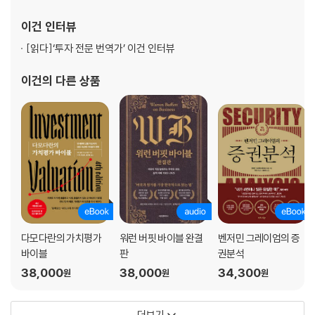
펀드매니저의 스키마가 중요한 기준 | 펀드매니저의 펀더멘털 기준 확인 |
무엇이 잘못되었을까? | 펀드매니저의 가치평가 기준 확인 | 아이디어 수
이건
인터뷰
용을 가로막는 장애물 | 펀드매니저의 마음을 읽어 장애물을 극복하는 방
[읽다]
‘투자 전문 번역가’ 이건 인터뷰
법 | 기타 소통에서 유의할 사항
이건
의 다른 상품
10장. 관심을 사로잡는 메시지 구성
펀드매니저의 관심을 사로잡는 방법 | 툴민 모형을 이용한 주장 구성 | 확
실한 주장
11장. 30초에 관심 끌고 2분 안에 설득하라
30초 관심 끌기 | 2분 설득 | 일하기 편하게 해주라 | 슬라이드는 단순하게
| 질의응답에서 약점 잡히지 않으려면 | 종목 추천 경연대회 | 메시지 전달:
당신은 편지봉투 | 면담의 구조 | 의사소통을 방해하는 기타 장애물 | 카네
기홀 무대에 서는 방법은?
다모다란의 가치평가
워런 버핏 바이블 완결
벤저민 그레이엄의 증
바이블
판
권분석
주석
38,000
38,000
34,300
원
원
원
더보기