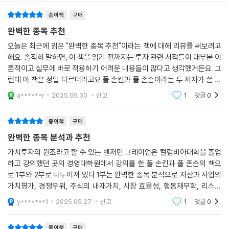
종이책
구매
또한 훌륭한 리서치 결과를 만들어내려면 마이클 스타인하트가 설명한 ‘남
다른 생각’을 가지라고 저자들은 강조한다. 이를 바탕으로 주가와 내재가
완벽한 종목 추천
치의 차이를 해소할 촉매를 찾아내는 방법, 불확실성과 리스크를 구분해서
오늘은 최근에 읽은 "완벽한 종목 추천"이라는 책에 대해 리뷰를 써보려고
투자에 따른 리스크 수준을 평가하는 방법 등을 체계적으로 정리했다.
해요. 솔직히 말하면, 이 책을 읽기 전까지는 투자 관련 서적들이 대부분 이
론적이고 실무에 바로 적용하기 어려운 내용들이 많다고 생각했거든요. 그
30초 관심 끌기, 2분 설득, 질의응답
런데 이 책은 정말 다르더라고요.폴 손킨과 폴 존슨이라는 두 저자가 쓴 이
“시장 참여의 마지막 관문을 다룬 희귀하고 소중한 책”
책은 제목부터가 임팩트가 있었어요. "완벽한 종목 추천"이라니, 과연 어떤
a******r
2025.05.30.
신고
1
댓글
0
내용일까
2부 ‘완벽한 종목 추천’은 그동안 다른 책들이 다루지 않은 ‘피칭’ 과정을 상
종이책
구매
세하게 설명한다. 종목 추천은 종목 선정, 메시지의 내용 구성, 메시지 전달
완벽한 종목 분석과 추천
이라는 세 부분으로 구성된다. 유명한 영화 ‘월스트리트’에서 애널리스트
인 주인공이 성공한 펀드매니저 고든 게코를 만나 종목을 추천하는 장면을
가치투자의 원조라고 할 수 있는 벤저민 그레이엄은 컬럼비아대학을 졸업
하고 강의했던 곳의 경영대학원에서 강의를 한 폴 손킨과 폴 존손의 책으
들어 추천의 중요성을 생생하게 전달한다.
로 1부와 2부로 나누어져 있다.1부는 완벽한 종목 분석으로 자산과 사업의
가치평가, 경쟁우위, 주식의 내재가치, 시장 효율성, 행동재무학, 리스크
2부는 펀드매니저에게 피칭을 하는 애널리스트를 염두에 두고 쓰였지만
평가 등을 하나하나 언급하며 아주 쉽게 자세히 설명했고,2부는 완벽한 종
모든 투자자에게 필요한 내용이다. 성공적인 투자자가 되려면 다른 뛰어난
y*******1
2025.05.27.
신고
1
댓글
0
목 추천으로 애널
투자자들과 교류하고 투자 모임을 함께할 필요가 있는데, 그러기 위해서는
자신이 뛰어난 투자자라는 것을 증명해야 하기 때문이다. 이때 종목 발표
종이책
구매