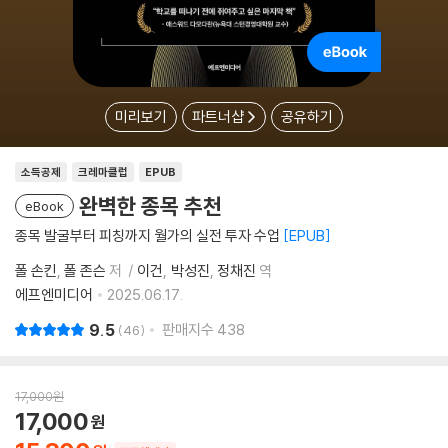
미리보기
파트너샵
공유하기
소득공제
크레마클럽
EPUB
완벽한 종목 추천
eBook
종목 발굴부터 피칭까지 월가의 실전 투자 수업
EPUB
폴 손킨
폴 존슨
저
이건
박성진
정채진
역
에프엔미디어
2025.06.17.
9.5
판매지수
438
46
17,000
원
17,000