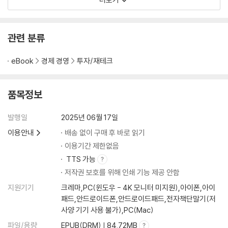
관련 분류
eBook
경제 경영
투자/재테크
품목정보
발행일
2025년 06월 17일
이용안내
배송 없이 구매 후 바로 읽기
이용기간 제한없음
TTS 가능
저작권 보호를 위해 인쇄 기능 제공 안함
지원기기
크레마,PC(윈도우 - 4K 모니터 미지원),아이폰,아이
패드,안드로이드폰,안드로이드패드,전자책단말기(저
사양 기기 사용 불가),PC(Mac)
파일/용량
EPUB(DRM) | 84.72MB