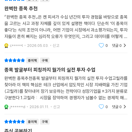
능력이 필수다.
완벽한 종목 추천
『완벽한 종목 추천』은 켄 피셔가 수십 년간의 투자 경험을 바탕으로 종목
최준철 VIP자산운용 대표는 “펀드매니저로서 속내를 들킨 기분이 들 만큼
을 고르는 사고 과정 자체를 깊이 있게 설명한 책이다. 단순히 ‘이 종목이
효과적인 투자 아이디어 설득법을 알려주는 책”, 홍진채 라쿤자산운용 대
좋다’는 식의 조언이 아니라, 어떤 기업이 시장에서 과소평가되는지, 투자
표는 “아이디어 전달이라는 시장 참여의 마지막 관문을 다룬 희귀하고 소
자들이 흔히 빠지는 심리적 오류가 무엇인지, 그리고 데이터를 어떻게 해
중한 책”이라고 호평했다. 추천사를 쓴 윤지호 전 LS증권 리서치센터장은
석해야 하는지를 체계적으로 보여준다. 특히 피셔 특유의 역발상적 관점이
c*****l
2026.05.03.
신고
0
댓글
0
리서치센터 재직 시절 원서를 ‘몰래’ 보며 큰 도움을 받았다면서 “숨기고
곳곳에서 드
싶었던 투자의 ‘비기’”로 소개했다.
종이책
구매
이건, 박성진, 정채진 권위자 3인이 책을 공역한 이유
종목 발굴부터 피칭까지 월가의 실전 투자 수업
“교실 속 투자 이론을 ‘돈 버는 기술’로 바꾼 책”
완벽한 종목추천종목 발굴부터 피칭까지 월가의 실전 투자 수업고릴라를
찾아라.이 책의 핵심은 테크 산업에서 압도적인 시장 지배력을 가진 기업
투자 전문 번역가 이건, 이언투자자문 대표 겸 CIO 박성진, 전문 투자자 정
(고릴라)를 찾아내어 장기 보유하는 전략이다.성장기업을ㅈ3가지 분류로
채진이 2019년 《마이클 모부신 운과 실력의 성공 방정식》을 함께 번역한
구분한다.1.고릴라 : 시장을 장악하여 경쟁자가 넘볼수 없는 경제적 해자
이후 6년 만에 이 책을 선택한 이유가 무엇일까? 그동안 많은 투자자의 종
를 가진 1등 기업 (예: 마이크로소프트)2. 침팬지 : 고릴라에 도전하지만
j******d
2026.01.11.
신고
0
댓글
0
2인자에 머무는
목 발표를 듣고 성공과 실패를 지켜보면서 종목 분석과 종목 발표가 서로
를 강화하는 작업임을 깨달았기 때문이다.
종이책
구매
주식 공부하기