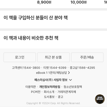
8,900
10,000
1
원
원
이 책을 구입하신 분들이 산 분야 책
이 책과 내용이 비슷한 추천 책
로그인
최근 본 상품
주문/배송
고객센터 1544-3800
티켓 1544-6399
중고샵 1566-4295
eBook 1:1문의/채팅상담
예스이십사(주) 사업자 정보
이용약관
개인정보처리방침
청소년보호정책
PC버전
회사소개
거래처관계자께
도서홍보
광고
Copyright © YES24 Corp. All Rights Reserved.
MATOM14