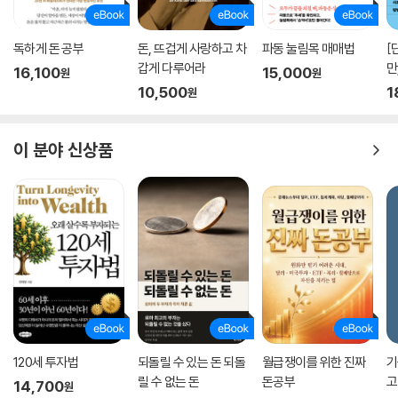
독하게 돈 공부
돈, 뜨겁게 사랑하고 차
파동 눌림목 매매법
[
갑게 다루어라
만
16,100
15,000
원
원
10,500
1
원
이 분야 신상품
120세 투자법
되돌릴 수 있는 돈 되돌
월급쟁이를 위한 진짜
기
릴 수 없는 돈
돈공부
고
14,700
원