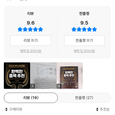
포트폴리오 운용을 해온 실전 투자자다. 투자 세계에서 성공하기 위해 무
엇이 필요한지 누구보다 잘 아는 두 저자는 제자들이 월스트리트에서 성공
적으로 자리잡을 수 있도록 돕기 위해 이 책을 썼다. 아직 경험이 부족한 투
리뷰
한줄평
자 초심자들도 극도로 치열한 경쟁 환경에서 생존할 수 있도록 돕는 서바
9.6
9.5
이벌 가이드북과 같은 책이다.
‘가치와 가격 차이가 큰’ 좋은 투자 기회를 발견하라
리뷰 쓰기
한줄평 쓰기
효율적시장 가설과 행동재무학으로 가격 오류를 이해하라
혜택 및 유의사항
혜택 및 유의사항
1부 ‘완벽한 종목 분석’은 내재가치와 주가가 크게 차이 나는 좋은 투자 기
회를 발견하는 작업을 수행한다. 가상의 레모네이드 가판대사업을 예로 들
어 독점, 경쟁자 진입, 추가 투자 등 다양한 상황에서 현금흐름을 예측하고
내재가치를 계산하는 방법을 보여준다.
시장에서 주가가 형성되는 과정은 효율적시장 가설과 행동재무학으로 알
3
4
아본다. 프랜시스 골턴의 황소 무게 측정 대회, 영국 록그룹 비틀스의 멤버
리뷰
19
한줄평
27
가 아닌 사람 찾아내기 등 대중의 지혜가 발휘되는 과정이 흥미롭게 펼쳐
진다. 그러나 대중의 지혜는 대중의 광기로도 변화해서 가격 오류를 일으
구매리뷰
추천순
키기도 한다.