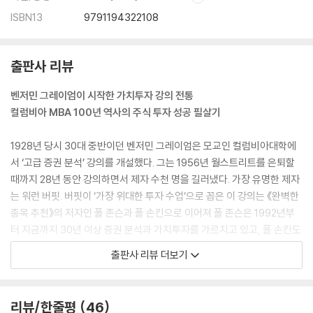
ISBN13
9791194322108
출판사 리뷰
벤저민 그레이엄이 시작한 가치투자 강의 전통
컬럼비아 MBA 100년 역사의 주식 투자 성공 필살기
1928년 당시 30대 중반이던 벤저민 그레이엄은 모교인 컬럼비아대학에
서 ‘고급 증권 분석’ 강의를 개설했다. 그는 1956년 월스트리트를 은퇴할
때까지 28년 동안 강의하면서 제자 수천 명을 길러냈다. 가장 유명한 제자
는 워런 버핏. 버핏이 ‘가장 위대한 투자 수업’으로 꼽은 이 강의는 《완벽한
종목 추천》의 저자인 폴 존슨과 폴 손킨으로 이어져 폴 존슨은 1992년부
터 지금까지 30년 이상 증권 분석과 가치투자를 가르치고 있고, 폴 손킨도
17년 동안 가치투자를 가르쳤다.
출판사 리뷰 더보기
그레이엄이 교수 이전에 뛰어난 실전 투자자였던 것처럼 저자들도 월스트
리트에서 애널리스트이자 펀드매니저로 오랫동안 여러 기업을 분석하고
리뷰/한줄평
46