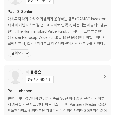
관심작가 알림신청
3장. 증권의 내재가치
Paul D. Sonkin
내재가치란 무엇인가? | 내재가치를 가치의 범위로 생각하기
가치투자 대가 마리오 가벨리가 운영하는 갬코(GAMCO Investor
s)에서 애널리스트 겸 펀드매니저로 일했고, 이전에는 허밍버드밸류
4장. 시장 효율성을 보는 관점
펀드(The Hummingbird Value Fund), 타지어 나노캡 밸류펀드
시장 효율성은 법칙이 아니라 개념 | 알파 창출은 제로섬 게임 | 효율적시
(Tarsier Nanocap Value Fund)를 14년 운용했다. 아델파이대학
장의 정의 | 효율적시장의 조건 | 효율적시장 가설의 조건이 완벽하게 충족
교에서 학사, 컬럼비아대학교 경영대학원에서 석사 학위를 받았다.
되는 사례 | 효율적시장의 조건들이 충족되는 메커니즘
컬럼비아대 경영대학원에서 외래교수로서 증권 분석과 가치투자 과
펼쳐보기
목을 17년 동안 가르쳤고 같은 대학원 하일브룬센터의 자문위원을 1
5장. 대중의 지혜를 보는 관점
3년 이상 역임했다. 지은 책으로 《완벽한 종목 추천(Pitch the Perf
오스카상 수상자를 알아맞혀라 | 대중의 지혜가 효율적시장의 핵심 | 대중
ect Investm
저
폴 존슨
의 지혜가 효율적시장의 조건을 충족하는 과정 | 조건 1: 정보 유포 | 조건
2: 정보 처리 | 조건 3: 반영 | 사례 분석: 대중의 지혜가 효율적시장의 조건
관심작가 알림신청
을 충족하는 과정 | 대중의 지혜를 주식시장에 적용하면 | 대부분 상황에서
대중이 전문가들보다 더 현명하다 | 편향이 대중을 속일 수도
Paul Johnson
컬럼비아대 경영대학원 겸임교수로 30년 이상 증권 분석과 가치투
6장. 행동재무학을 보는 관점
자 과목을 가르치고 있다. 파트너스미디어(Partners Media) CEO,
변덕스러운 미스터 마켓 | 대중의 지혜가 대중의 광기로 바뀔 때 | 대중의
포드햄대학교 경영대학원 가벨리센터 상임이사이며 30년 이상 최상