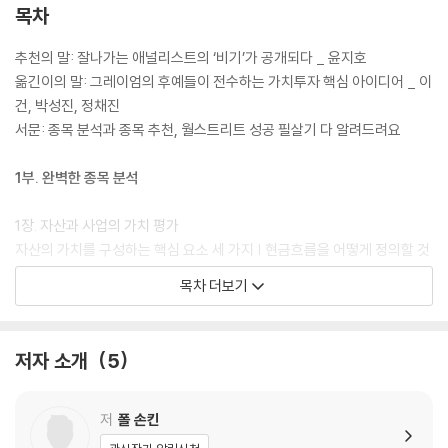
여의 마지막 관문을 다룬 희귀하고 소중한 책”(홍진채 라쿤자산운용 대
목차
표) 등 학계와 투자계 권위자들의 호평을 받았다.
추천의 말: 잘나가는 애널리스트의 ‘비기’가 공개되다 _ 윤지호
옮긴이의 말: 그레이엄의 후예들이 전수하는 가치투자 핵심 아이디어 _ 이
건, 박성진, 정채진
서문: 종목 분석과 종목 추천, 월스트리트 성공 필살기 다 알려드려요
1부. 완벽한 종목 분석
1장. 자산과 사업의 가치 평가
자산의 가치를 구성하는 핵심 요소 세 가지 | 현금흐름을 어떻게 정의할 것
인가? | DCF를 이용한 현재가치 계산 | 미래 예측은 쉽지 않다 | 사업의 현
목차 더보기
재가치를 계산하는 방법 | 2단계 DCF 모형: 성장하는 현금흐름의 현재가
치 계산 | 할인율이란 무엇인가?
저자 소개
5
2장. 경쟁우위와 성장의 가치 평가
자산 매각을 통해 창출하는 현금흐름 | 자산 운용을 통해 창출하는 현금흐
름 | 경쟁우위가 사업의 가치평가에 미치는 영향 | 성장이 사업의 가치평가
저
폴 손킨
에 미치는 영향 | 실제 기업 분석: 경쟁우위와 성장의 가치