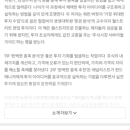
치평가, 경쟁우위 분석 등을 통해 투자 종목을 발굴하는 방법을 쉽고 체계
적으로 알려준다. 나아가 이 과정에서 채택한 투자 아이디어를 구조화하고
설득하는 방법을 깊이 있게 조명한다. 두 저자는 워런 버핏이 ‘가장 위대한
투자 수업’으로 꼽은 컬럼비아 경영대학원 ‘증권 분석’의 교수이자 월스트
리트 현업 투자자다. 이 책은 월스트리트로 진출하는 제자들의 성공을 돕
기 위해 썼지만, 투자 초심자에게도 값진 교훈을 주는 ‘주식시장 서바이벌
가이드’라는 평을 받는다.
1부 ‘완벽한 종목 분석’은 좋은 투자 기회를 발굴하는 작업이다. 주식의 내
재가치를 계산하고, 가격에 오류가 있는지 판단하며, 가치와 가격의 차이
를 해소할 촉매를 찾아낸다. 2부 ‘완벽한 종목 추천’은 애널리스트가 펀드
매니저에게 투자 아이디어를 효과적으로 설득하는 기법을 다루면서 실전
투자에 필요한 통찰과 표현력을 키워준다.
다모다란 뉴욕대 스턴경영대학원 교수는 “제자들이 학교를 떠나기 전에
쥐여주고 싶은 마지막 책”으로 꼽았고, 서준식 숭실대 경제학과 교수는
“교실 속 투자 이론을 ‘돈 버는 기술’로 바꾼 책’이라고 소개했다. 또 “펀드
소개 더보기
매니저로서 속내를 들킨 기분이 들 만큼 효과적인 투자 아이디어 설득법을
알려주는 책”(최준철 VIP자산운용 대표), “아이디어 전달이라는 시장 참