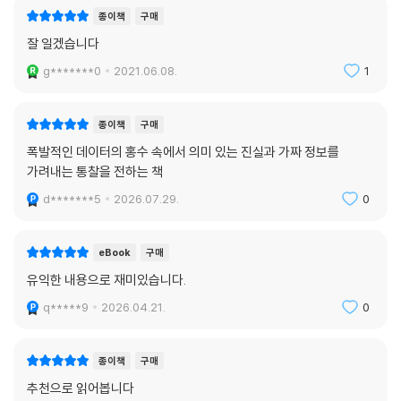
때로 예측에서 중요한 것은 절대적 정확성이 아니라 ‘경쟁 속에서의 상대
종이책
구매
적 정확성’이다. 경쟁은 더 나은 예측의 필수 요소다. 그러나 예측하는 이가
잘 일겠습니다
그릇된 목적을 추구한다면 예측은 오히려 경쟁 때문에 빗나가버리거나 심
g*******0
2021.06.08.
1
지어 처참한 결과를 낳기도 한다. 예측가 스스로가 아직은 자신이 초보적
인 수준이며 예측이 위험한 과학이라는 사실을 정확하게 인식할 때 좀 더
정확한 예측이 나온다. 예측가의 동기는 정치적인 목적이 아니라 진리 추
종이책
구매
구이며, 이들은 진리에 조금이라도 더 가까이 다가가게 해주는 수많은 세
폭발적인 데이터의 홍수 속에서 의미 있는 진실과 가짜 정보를
부사항을 안다. 이런 태도를 가질 때 예측가는 비로소 소음에서 신호를 가
가려내는 통찰을 전하는 책
려낼 수 있다.
d*******5
2026.07.29.
0
eBook
구매
유익한 내용으로 재미있습니다.
q*****9
2026.04.21.
0
종이책
구매
추천으로 읽어봅니다