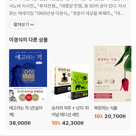
사노바 자서전』, 『투자전쟁』, 『태평양 전쟁』 등 90여 권이 있다. 저서
6. 경제 예측│불확실성, 변동성, 편향에 대처하는 법
로는 에세이집 『1960년생 이경식』, 『청춘아 세상을 욕해라』, 『대한
불확실성에 관해 얘기해야 하는 이유｜경제학자들은 이성적인가?｜“그
민국 깡통경제학』, 『미쳐서 살고 정신 들어 죽다』, 『나는 아버지다』,
누구도 단서를 가지고 있지 않습니다”｜인과관계 없는 상관관계｜경제
펼쳐보기
소설 『상인의 전쟁』, 평전 『이건희 스토리』 등이 있고, 영화 「개 같은
예측은 움직이는 표적을 맞히는 문제｜소음투성이 경제 데이터｜나비효
날의 오후」, 「나에게 오라」, TV 드라마 「선감도」, 연극 「동팔이의 꿈
과｜편향이 합리적 선택일 때｜편향에 대처하는 두 가지 대안
이경식
의 다른 상품
7. 전염병│모든 모델은 빗나가지만 몇몇 모델은 유용하다
‘신종플루 대실패’의 후속편인가?｜외삽이 위험해질 때｜자기충족적 예
측과 자기부정적 예측｜‘정교한’ 단순함｜심플루SimFlu｜예측이 빗나
갈 수밖에 없을 때 해야 할 일
Ⅲ. 예측의 질을 높여 미래를 포착하는 법
8. 베이즈 정리│조금씩 조금씩 덜 틀리는 법
이기는 도박꾼은 어떻게 베팅하는가｜토머스 베이즈의 별난 유산｜확률
에고라는 적 (큰글자
승자의 저주 + 넛지: 파
욕망하는 식물
과 진보｜베이즈 정리의 간단한 수학｜거짓 양성 문제｜빈도주의가 베이
책)
이널 에디션 세트
10
20,700
%
원
즈주의를 반박하다｜맥락 없는 데이터는 무용지물이다｜베이즈주의 도
38,000
10
42,300
%
원
원
박사, 밥｜진리로 수렴하는 베이즈주의