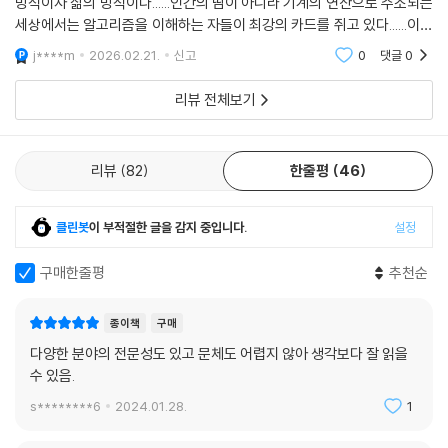
방식이자 삶의 방식이다......인간의 땀이 아니라 기계의 연산으로 주조되는
회 변동에 깊은 관심을 가진 독자, ‘빅데이터’ 시대의 실상과 그에 맞춰 ‘살
세상에서는 알고리즘을 이해하는 자들이 최강의 카드를 쥐고 있다......이제
아남는’ 법에 관심 있는 모든 사람에게 유용한 지침서가 될 것이다.
부터 나는 친절하고 유익하게, 가끔은 도발적으로 강을 안내하는 여행 가
j****m
2026.02.21.
신고
0
댓글
0
이드가
미래예측의 패러다임을 바꾼 핵심적 통찰
리뷰 전체보기
실버는 한 분야를 파면서 세부사항은 무시한 채 큰 아이디어를 추구하는
사람보다는 여러 분야의 지식을 아우르며 다양한 시도를 하는 사람, 실수
리뷰
82
한줄평
46
를 인정하는 자아비판이 가능하며 복잡한 상황과 정보를 잘 견디고 조심스
러우면서 이론보다는 실제 관찰을 중시하는 사람이 더 ‘나은’ 예측을 한다
고 말한다.
클린봇
이 부적절한 글을 감지 중입니다.
설정
미래예측은 마술 같은 방식으로 이루어지지 않는다. 저자는, 우선 손에 넣
구매한줄평
추천순
을 수 있는 정보나 대다수 사람이 경험을 통해 도출해낸 공동의 결론, 상식
등을 이용해 신중하게 예측한 뒤 그 결론의 불완전성을 인정한 채로 천천
종이책
구매
히 작더라도 새로운 정보를 모아야 한다고 말한다. 이어서 그것이 진실을
다양한 분야의 전문성도 있고 문체도 어렵지 않아 생각보다 잘 읽을
담은 신호인지 의미 없는 소음인지 구별하고 이를 바탕으로 예측의 진위를
수 있음.
평가해야 한다. 예측할 수 없는 것이 존재함을 인정하는 겸손함과 예측할
s********6
2024.01.28.
1
수 있는 것을 예측하는 용기, 그리고 그 차이를 아는 지혜가 필요하다.