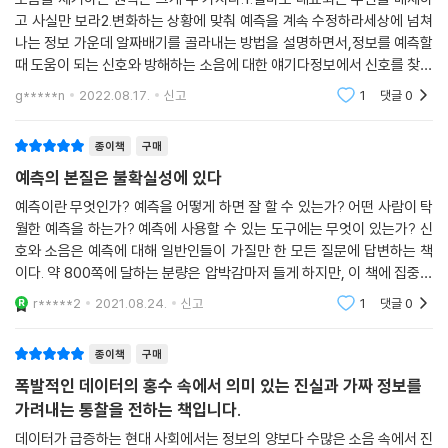
까? ‘빅데이터 시대’를 맞아 인류는 엄청난 양의 데이터와 맞닥뜨렸지만,
고 사실만 보라2.변화하는 상황에 맞춰 예측을 계속 수정하라세상에 넘쳐
그만큼 쓸모없는 ‘소음’도 어마어마하게 많아졌기 때문이다. 《신호와 소음:
나는 정보 가운데 알짜배기를 골라내는 방법을 설명하면서,정보를 예측할
불확실성 시대, 미래를 포착하는 예측의 비밀》에서 말하는 데이터 분석의
때 도움이 되는 신호와 방해하는 소음에 대한 얘기다정보에서 신호를 찾으
관건이란, 이 ‘소음’들을 효과적으로 제거해 의미 있는 ‘신호’를 찾아내는
려면 소음을 제거해야 한다이것이 데이터를 통한 추론이다전문가의 예측
g*****n
2022.08.17.
신고
1
댓글
0
이 실패하는 이유는
것이다. 책은 크게 두 부분으로 나뉜다. 1부와 2부에서는 예측에 따르는 문
제를 진단하고, 3부와 4부에서는 베이즈주의적 해법을 적용하고 탐구한
종이책
구매
다.
예측의 본질은 불확실성에 있다
1부에서는 최근의 금융위기를 둘러싼 예측의 실패, 야구 분야의 예측 성공,
예측이란 무엇인가? 예측을 어떻게 하면 잘 할 수 있는가? 어떤 사람이 탁
월한 예측을 하는가? 예측에 사용할 수 있는 도구에는 무엇이 있는가? 신
접근방법론에 따라 예측의 성공과 실패가 갈리는 정치 분야를 다룬다. ‘예
호와 소음은 예측에 대해 일반인들이 가질만 한 모든 질문에 답변하는 책
측’에 내재하는 가장 근본적인 몇 가지 의문을 깊이 탐구한다.
이다. 약 800쪽에 달하는 분량은 압박감마저 들게 하지만, 이 책에 집중하
2부에서는 기상 변화, 지진 예측, 경제 동향, 전염병 확산 등을 둘러싸고 몇
는 순간부터 800쪽이라는 방대한 분량도 아쉬워진다. 현대 사회는 그 어
가지 역동적 체계를 하나씩 들여다본다. 내로라하는 과학자들이 오랜 시간
r*****2
2021.08.24.
신고
1
댓글
0
떤 때보다
에 걸쳐 이 체계들을 연구하고 있지만, 체계 자체가 역동적인 까닭에 예측
은 한층 어렵고 까다롭다. 그런 만큼 이들 분야에서 예측이 언제나 잘 맞을
종이책
구매
수는 없다.
폭발적인 데이터의 홍수 속에서 의미 있는 진실과 가짜 정보를
3부에서는 통계 확률 기법을 이용한 해결책에 주목한다. 네이트 실버가 신
가려내는 통찰을 전하는 책입니다.
호와 소음을 구분하기 위해 사용하는 도구 중 가장 중요한 것은 통계학의
데이터가 급증하는 현대 사회에서는 정보의 양보다 수많은 소음 속에서 진
‘베이즈 정리(Bayes’s theorem)’다. 이는 사전 확률을 도출한 뒤 새 정