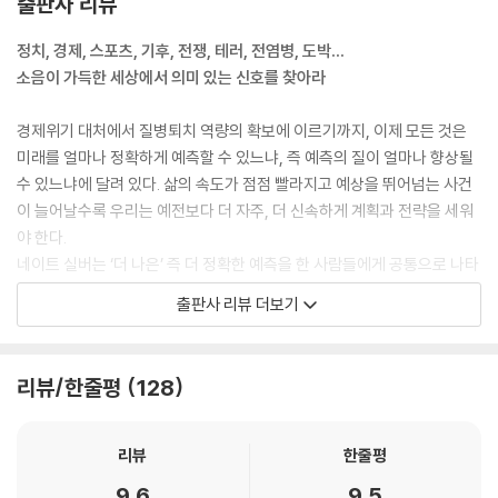
출판사 리뷰
계검정｜효율적 시장이 비이성적 과열을 만나다｜대세 편승｜왜 우리는
정치, 경제, 스포츠, 기후, 전쟁, 테러, 전염병, 도박…
다른 사람을 따르는가?｜자기과신과 승자의 저주｜왜 거품은 쉽게 꺼지
소음이 가득한 세상에서 의미 있는 신호를 찾아라
지 않을까｜가격은 옳지 않다｜소음 트레이더｜착시와 패턴｜인지적 지
름길｜질서와 무질서의 투쟁
경제위기 대처에서 질병퇴치 역량의 확보에 이르기까지, 이제 모든 것은
미래를 얼마나 정확하게 예측할 수 있느냐, 즉 예측의 질이 얼마나 향상될
12. 지구온난화│건강한 회의론의 풍토가 필요하다
수 있느냐에 달려 있다. 삶의 속도가 점점 빨라지고 예상을 뛰어넘는 사건
인과관계를 찾아서｜온실효과는 존재한다｜“로켓공학처럼 복잡한 얘기
이 늘어날수록 우리는 예전보다 더 자주, 더 신속하게 계획과 전략을 세워
가 아니라고요”｜세 가지 회의론｜지구온난화 예측에 관한 예측가 비평
야 한다.
｜모든 기후학자들이 동의하는 것｜컴퓨터 예측 모델을 의심하다｜기후
네이트 실버는 ‘더 나은’ 즉 더 정확한 예측을 한 사람들에게 공통으로 나타
과학과 복잡성｜모델은 얼마만큼 복잡해야 할까?｜기후 예측의 불확실
나는 요소를 파악하기 위해 국립기상연구소에서 메이저리그 야구장으로,
성 요소 세 가지｜관측과 기록｜‘뜨거운 여름’이 올 것입니다｜불확실성
출판사 리뷰 더보기
포커판에서 주식시장으로, 국회의사당에서 NBA 경기장으로 다양한 분야
은 예측의 본질이다｜‘지구냉각화’가 알려주는 것｜예측과 과학은 긴밀하
를 누비며 예측의 성공 사례뿐 아니라 실패 사례까지 찾아간다. 이 책을 쓰
게 연결된다｜기온 기록에 관한 불편한 진실｜불확실성 추정이 필수인 또
기 위해 노벨 경제학상 수상자 조지 애컬로프, 래리 서머스 전 재무장관, 도
한 가지 이유｜“우리는 길거리 패싸움 중입니다”｜과학과 정치 사이에서
리뷰/한줄평
128
널드 럼스펠드 전 국방장관 등 미국을 움직이는 리더들을 인터뷰했고, 프
로 도박사나 스카우터., 기상예보관, 전염병 전문가 등의 전문인들을 심도
13. 테러│진주만 공습과 9·11테러의 공통점
있게 취재했으며, 관련 분야 논문과 기사들을 샅샅이 찾아 공부했다(엄청
신호는 있었지만 무엇을 뜻하는지 몰랐다｜‘낯선 것’과 ‘있을 법하지 않은
리뷰
한줄평
난 분량의 주註를 참고하기 바란다).
것’｜9·11테러는 ‘알려진 미지’였을까?｜엄청난 대규모 공격｜테러의 수
9.6
9.5