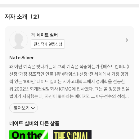
r’이라고 부르는 세상에 빠져서 살았다.
불행에 관한 최악의 예측｜“그들은 음악이 멈추길 바라지 않았던 거
죠”｜신용평가사들이 일을 제대로 망친 방법｜1막: 주택 거품, 내 집을 둘
저자 소개
2
러싼 환상｜2막: 레버리지, 하우스푸어를 양산하다｜인터미션: ‘공포’는
‘탐욕’의 새 이름｜3막: 파멸, 새로운 상황이 펼쳐지다｜네 가지 예측 실패
의 공통점｜실패한 예측의 공식: 표본 외 예측의 문제｜무엇을 배울 수 있
저
네이트 실버
을까
관심작가 알림신청
2. 정치│내가 선거 결과를 맞힌 비법
Nate Silver
정치학자들은 TV에 나오는 전문가 패널들보다 나을까?｜더 나은 예측을
왜 어떤 예측은 빗나가는데 그의 예측은 적중하는가 《패스트컴퍼니》
위한 올바른 태도: 여우가 돼라｜왜 고슴도치는 TV 패널로 더 환영받을
선정 ‘가장 창조적인 인물 1위’ 《타임스》 선정 ‘전 세계에서 가장 영향
까?｜엉터리 예측이 횡행하는 이유｜정치 예측에 뛰어들다｜여우의 원
력 있는 100인’ 네이트 실버는 시카고대학교에서 경제학을 전공한
칙 1: 확률적으로 생각하라｜여우의 원칙 2: 날마다 새로운 예측을 하라｜
뒤 2002년 회계컨설팅회사 KPMG에 입사했다. 그는 곧 엉뚱한 일을
여우의 원칙 3: 합의를 구하라｜‘마법의 탄환’식 예측을 믿지 마라｜질적
벌이기 시작했는데, 자신이 좋아하는 메이저리그 야구선수의 성적을
정보에 가중치를 두는 방법｜객관적이 되기는 쉽지 않다
예측하는 시스템인 페코타PECOTA를 개발한 것이다. 놀라운 적중
펼쳐보기
률로 명성을 얻은 실버는 카지노에서 통계 확률 기법을 전략적으로
3. 야구│야구 경기는 왜 모든 ‘예측’의 모델이 되는가
이용해 단번에 1만 5천 달러를 따고 회사를 그만뒀다. 이후 포커판에
네이트 실버
의 다른 상품
야구 예측 시스템을 구축하다｜세상에서 가장 풍성한 데이터세트｜노화
서 수십만 달러를 긁어모으고는,
곡선: 그 선수는 언제까지 뛸 수 있을까｜‘계산기’와 ‘직감’의 싸움｜페코
타 대 스카우터: 스카우터 승｜보이지 않는 요소｜빨리 달리고 세게 던진