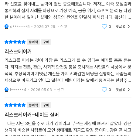
짜 신호를 찾아내는 능력이 훨씬 중요해졌습니다. 저자는 예측 모델링과
보가 나오면 가장 가능성 있는 것을 골라 적용해 사후 확률을 개선해 나가
통계학의 실제 사례를 바탕으로 기상 예측, 금융 위기, 스포츠 분석 등 다양
는 방법이다. 베이즈 정리를 활용해서 승승장구하는 프로 스포츠 도박사를
한 분야에서 일어난 실패와 성공의 원인을 면밀히 파헤칩니다. 확신에 찬
소개하는 데 이어 체스와 포커 게임을 다룬다. 스포츠와 게임은 명확한 규
단순한 예측의 위험성을 경고하고, 베이즈 정리처럼 새로운 정보에 맞춰
d*******5
2026.07.29.
신고
0
댓글
0
칙을 따른다는 점에서 우리의 여러 예측 기술을 검증하는 실험실 역할을
끊임없이 나의
톡톡히 해낸다. 우리는 이들 분야를 통해 무작위성과 불확실성을 좀 더 온
종이책
구매
전하게 이해하고, 정보를 지식으로 변환하는 방식도 통찰할 수 있을 것이
다.
리스크테이커
4부에서는 베이즈 정리를 좀 더 실존적인 유형의 문제에 적용하여 지구온
리스크를 피하는 것이 가장 큰 리스크가 될 수 있다는 얘기를 종종 듣는
난화, 테러, 금융시장 거품 문제를 다룬다. 이들은 사회 전체에 위협적인 과
다. 저자는 전통, 관습, 사회적 안전망 등을 중시하는 사람들의 세상에서 분
제임은 물론 예측 전문가들에게는 까다로운 과제다. 해결방법이 전혀 없지
석적, 추상적이며 기댓값 계산을 가지고 과감한 베팅을 실행하는 사람들의
는 않다. 이 같은 과제에 기꺼이 맞설 각오가 서 있기만 하다면, 우리가 사
세상으로 바뀌가고 있다고 말한다. 베팅이라는 말에서 풍겨지는 한탕주의
는 나라와 우리의 경제권 그리고 우리의 지구는 지금보다 한층 안전한 곳
의 냄새를 완전히 간과할 수는 없지만, 발전할수록 미래가 불투명해지는
l******4
2026.05.03.
신고
0
댓글
0
아이러니한 요즈
이 될 수 있다.
종이책
구매
이 책은 네이트 실버의 예측 철학과 기법을 보여줌과 동시에 불확실한 미
리스크케이커-네이트 실버
래를 어떻게 받아들이고 대응해야 하는지에 대해 깊은 성찰을 던져준다.
세상의 지각변동을 가져오는 모든 요소를 시시각각 눈여겨보는 오피니언
...나는 지난 3년을 주로 내가 강이라고 부르는 세상에 빠져서 살았다. 강은
생각이 비슷한 사람들이 모인 생태계로 지금도 확장 중이다...강은 곧 사고
리더와 끝없이 시장과 소비자의 욕망을 예측해야 하는 기업가는 물론, 사