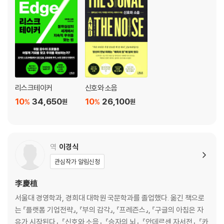
다고 이기는 건 아니다｜게임의 이름은 ‘정보’｜페드로이아의 미래가 어
두웠던 이유｜그리고 그는 어떻게 역경을 이겨냈나｜머니볼의 진정한 교
훈과 야구의 미래
Ⅱ. 움직이는 과녁을 맞혀라!
4. 기상│예측의 성공 스토리, 기상 예보의 진전
슈퍼컴퓨터는 정말 쓸모가 있을까｜기상 예보의 아주 간략한 역사｜매트
리스크테이커
신호와 소음
릭스, 새로운 기상 예측법의 탄생｜토네이도와 농구 선수의 공통점｜사
10
34,650
10
26,100
%
%
원
원
람의 눈은 아직 중요하다｜기상청의 성공과 민간업체의 도전｜더 나은 예
측은 어떻게 만들어지는가?｜경쟁이 예측을 더 엉망으로 만들 때｜오차
보정이 필요한 순간｜태풍의 눈과 카오스의 원뿔
역
이경식
5. 지진│필사적으로, 신호를 찾아서
관심작가 알림신청
발밑이 흔들릴 때 우리가 하는 일｜마법의 두꺼비와 성배 찾기｜지진은
어떻게 움직이는가: 멱법칙 분포｜소음 속에서 우리를 유혹하는 신호｜
李慶植
실패한 예측의 행진｜진퇴양난｜과적합에 주목하라｜동일본 대지진은
서울대 경영학과, 경희대 대학원 국문학과를 졸업했다. 옮긴 책으로
과적합의 대표 사례｜우리는 지진에 관해 어디까지 알 수 있을까｜신호와
는 『플랫폼 기업전략』, 『부의 감각』, 『프레즌스』, 『구글의 아침은 자
소음이 빚어내는 아름다움｜과학은 언제나 시험 중이다
유가 시작된다』, 『신호와 소음』, 『승자의 뇌』, 『안데르센 자서전』, 『카