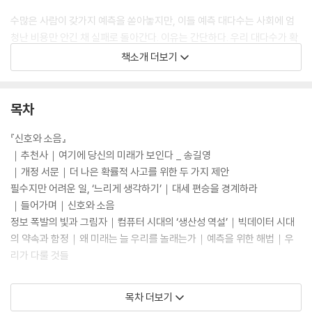
수많은 사람이 갖가지 예측을 쏟아놓지만, 이들 예측 대다수는 사회에 엄
청난 비용만 안긴 채 실패로 돌아간다. 이유는 간단하다. 우리 대다수가 확
률과 불확실성을 제대로 이해하지 못하기 때문이다.
책소개 더보기
[도서] 리스크테이커 : 불확실성의 세계에서 지속적 우위를 찾는 법
누가 물밑에서 시장을 움직이고 사회의 구조를 바꾸는가?
목차
전 세계적 베스트셀러 《신호와 소음The Signal and the Noise》에서
『신호와 소음』
‘소음이 가득한 세상에서 의미 있는 신호를 찾는 법’을 제안한 통계 분석 전
｜추천사｜여기에 당신의 미래가 보인다 _ 송길영
문가이자 정치분석가 네이트 실버가 10여 년 만에 두 번째 책 《리스크테이
｜개정 서문｜더 나은 확률적 사고를 위한 두 가지 제안
커》(원제: On the Edge)로 돌아왔다. 이 시의적절하고 흥미로운 책에서
필수지만 어려운 일, ‘느리게 생각하기’｜대세 편승을 경계하라
실버는 특유의 사고방식과 고도의 위험 감수 능력으로 현대 사회의 많은
｜들어가며｜신호와 소음
부분을 형성하고 지배하는 사람들의 공동체를 ‘강river’이라고 지칭한다.
정보 폭발의 빛과 그림자｜컴퓨터 시대의 ‘생산성 역설’｜빅데이터 시대
그리고 포커 플레이어, 헤지펀드 매니저, 암호화폐 신봉자, 블루칩 아트 수
의 약속과 함정｜왜 미래는 늘 우리를 놀래는가｜예측을 위한 해법｜우
집가로 대표되는 프로 위험감수자들과의 심층 인터뷰에 실버 특유의 통찰
리가 다룰 것들
을 더해 불확실한 21세기의 안개 속에서 길을 찾는 법을 가르쳐준다.
Ⅰ. 예측에 대한 근본적인 의문들
목차 더보기
이 책에서는 내 뿌리로 돌아가려 한다. 나는 지난 3년을 주로 내가 ‘강Rive
1. 금융위기│경제 붕괴를 둘러싼 예측의 대실패