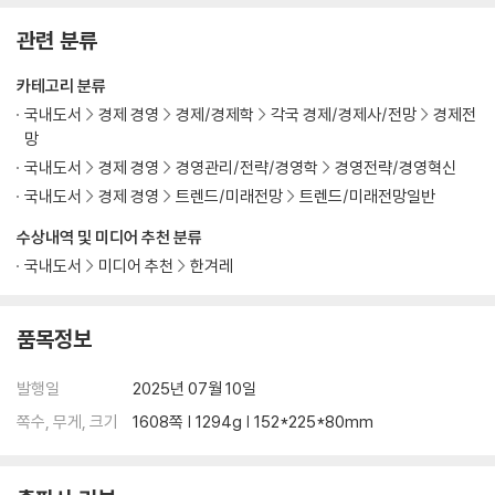
9. 체스│컴퓨터가 인간처럼 미래를 내다볼 수 있을까
관련 분류
체스를 두는 컴퓨터｜체스, 예측, 그리고 휴리스틱｜카스파로프와 딥블
루｜게임이 시작되다｜체스 선수의 딜레마: 폭이냐 깊이냐｜전략 대 전
카테고리 분류
술｜종말의 첫 조짐｜기계가 인간을 이기다｜체스 고수를 버벅거리게 만
국내도서
경제 경영
경제/경제학
각국 경제/경제사/전망
경제전
드는 법｜버그일까, 비장의 무기일까?｜컴퓨터가 잘하는 것｜구글 검색
망
엔진: 대규모 시행착오가 가능할 때｜기술의 사각지대를 넘어서
국내도서
경제 경영
경영관리/전략/경영학
경영전략/경영혁신
국내도서
경제 경영
트렌드/미래전망
트렌드/미래전망일반
10. 포커│상대의 허풍을 간파하는 법
포커 드림의 시작｜패 읽기의 기술｜확률적으로 사고하라｜슈뢰딩거의
수상내역 및 미디어 추천 분류
포커 패｜상대를 혼란스럽게 하는 법｜예측의 파레토법칙｜고수와 호구:
국내도서
미디어 추천
한겨레
포커 거품의 경제학｜거품이 꺼지다｜운이냐 실력이냐｜착각의 늪｜우
리가 평정심을 잃는 이유｜결과보다 과정에 초점을 맞춰라
품목정보
Ⅳ. 보이지 않는 손이 세상을 움직인다
11. 주식│개인이 결코 시장을 이길 수 없다면
발행일
2025년 07월 10일
웰컴 투 베이즈랜드｜베이즈주의의 ‘보이지 않는 손’｜예측시장: 힐러리
쪽수, 무게, 크기
1608쪽 | 1294g | 152*225*80mm
주식을 사고팔다｜집단 예측의 이점과 한계｜ 효율적 시장 가설의 기원
｜“과거의 수익률은 미래의 결과와 무관합니다”｜차트를 믿지 마세요｜
효율적 시장 가설의 세 형태: 약형, 준강형, 강형｜효율적 시장 가설의 통