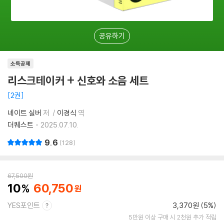
공유하기
소득공제
리스크테이커 + 신호와 소음 세트
2권
네이트 실버
저
이경식
역
더퀘스트
2025.07.10.
9.6
128
67,500
원
10
60,750
YES포인트
3,370원 (5%)
5만원 이상 구매 시 2천원 추가 적립