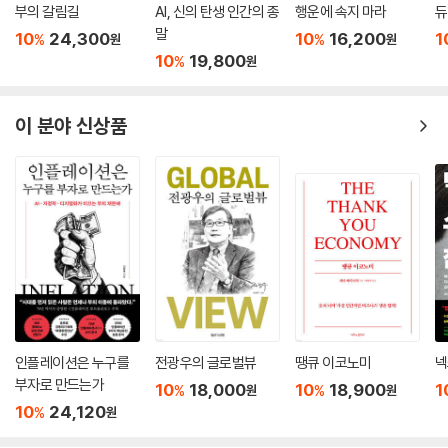
부의 갈림길
AI, 신의 탄생 인간의 종
행운에 속지 마라
듀
말
10
24,300
10
16,200
1
%
%
원
원
10
19,800
%
원
이 분야 신상품
인플레이션은 누구를
전광우의 글로벌뷰
땡큐 이코노미
넥
부자로 만드는가
10
18,000
10
18,900
1
%
%
원
원
10
24,120
%
원