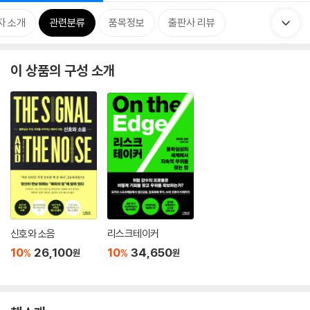
자 소개
관련분류
품목정보
출판사 리뷰
이 상품의 구성 소개
신호와 소음
리스크테이커
10
26,100
10
34,650
%
%
원
원