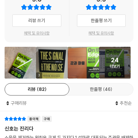
학: 멱법칙 분포｜테러를 정의하고 측정하다｜진도 9짜리 테러｜테러에
COVID-19 팬데믹, 2016년 미국 대선에서 우리가 놓친 것은 무엇인가?
관해 ‘크게 생각하기’｜왜 쇼핑몰은 공격하지 않을까｜테러 예방을 위한
지구온난화와 기상이변 같은 21세기의 과제를 확률적 사고로 해결할 수 있
이스라엘의 전략｜테러리스트의 신호를 읽는 법
리뷰 쓰기
한줄평 쓰기
을까?
프로 스포츠와 포커판의 예측 고수들에게 어떤 예측 기술을 배울 수 있을
｜나가며｜예측은 어떻게 가능한가
혜택 및 유의사항
혜택 및 유의사항
까?
확률적 사고: 베이즈주의에 익숙해지기｜출발점을 인식하고 편견을 줄여
주식이나 부동산 시장에서 거품은 왜 그렇게 잘 깨지지 않는가?
나가라｜시도하고, 실수하라｜예측 가능성에 대한 인식
｜옮긴이의 말｜세상을 바라보는 새로운 눈
24
각 분야의 선구자들이 남긴 혁신의 성과가 설혹 미미하더라도 우리는 그들
｜주석｜
더보기
이 구사한 방법론들로부터 많은 것을 얻을 수 있다. 어떻게 하면 확률적으
로 생각하는 법을 익힐 수 있을까? 베이즈라는 18세기 영국인의 통찰을 응
『리스크테이커』
3
용해서 지구온난화와 기상이변 같은 21세기의 과제를 해결할 수 있을까?
리뷰
82
한줄평
46
미래에 대해서 더 많이 알게 되면, 현재의 의사결정을 더 현명하게 할 수 있
을까?
구매리뷰
추천순
움직이는 과녁을 맞히는 예측의 과학과 기술
종이책
구매
“수많은 예측이 실패하는데 왜 어떤 예측은 적중할까?” 날마다 엄청난 데
신호는 진리다
이터가 생성되는 ‘빅데이터’ 시대에 왜 많은 예측이 그토록 심하게 빗나갈
소음을 제거하는 원칙은 크게 두 가지다.1.설마로 대표되는 주관을 배제하