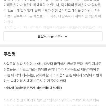
이스라엘의 전략｜테러리스트의 신호를 읽는 법
주는 방법과 인간이 저지르는 실수에 관한 책이다. 우리가 이 세상에 한 걸
미래를 얼마나 정확하게 예측할 수 있느냐, 즉 예측의 질이 얼마나 향상될
음씩 다가가는 방법과 그 과정에서 가끔은 뒷걸음질할 수밖에 없는 이유에
수 있느냐에 달려 있다. 삶의 속도가 점점 빨라지고 예상을 뛰어넘는 사건
｜나가며｜예측은 어떻게 가능한가
관한 책이기도 하다.
이 늘어날수록 우리는 예전보다 더 자주, 더 신속하게 계획과 전략을 세워
확률적 사고: 베이즈주의에 익숙해지기｜출발점을 인식하고 편견을 줄여
이 책은 이 모든 것이 교차하는 지점에 놓여 있는 ‘예측’을 다루는 책이다.
야 한다.
나가라｜시도하고, 실수하라｜예측 가능성에 대한 인식
우리가 지금보다 조금 더 통찰력을 가질 수 있어서 실수를 조금이라도 덜
네이트 실버는 ‘더 나은’ 즉 더 정확한 예측을 한 사람들에게 공통으로 나타
｜옮긴이의 말｜세상을 바라보는 새로운 눈
할 수 있다면 얼마나 좋을까. 이 책은 이런 물음에 대한 고민이다.
나는 요소를 파악하기 위해 국립기상연구소에서 메이저리그 야구장으로,
｜주석｜
출판사 리뷰 더보기
--- 들어가며│신호와 소음
포커판에서 주식시장으로, 국회의사당에서 NBA 경기장으로 다양한 분야
를 누비며 예측의 성공 사례뿐 아니라 실패 사례까지 찾아간다. 이 책을 쓰
테틀록은, 좌파와 우파의 고슴도치들은 특히나 변변찮은 예측을 한 데 비
기 위해 노벨 경제학상 수상자 조지 애컬로프, 래리 서머스 전 재무장관, 도
추천평
해, 여우들은 자기를 좌파라고 규정했든 우파라고 규정했든 간에 자신을
널드 럼스펠드 전 국방장관 등 미국을 움직이는 리더들을 인터뷰했고, 프
중도파라고 한 고슴도치들보다 더 나은 예측을 했다는 사실을 발견했다.
로 도박사나 스카우터., 기상예보관, 전염병 전문가 등의 전문인들을 심도
사람들의 삶과 관심이 그 어느 때보다 급격하게 변하고 있다. ‘열린 자세로
여우는 세상이 어떠해야 하는지에 관해 확고한 신념을 가지고 있을지도 모
있게 취재했으며, 관련 분야 논문과 기사들을 샅샅이 찾아 공부했다(엄청
신호들을 바라보고’ ‘모든 행위를 증거에 따라 지속적으로 재평가해야 한
른다. 하지만 대개는 세계가 어떤 방식으로 존재하며 가까운 미래에 어떻
난 분량의 주註를 참고하기 바란다).
다’는 이 책의 메시지는, 맞혀야 할 과녁이 움직일 뿐 아니라 모양마저 변화
게 될 것인가에 대한 분석으로부터 그 신념을 분리할 수 있다.
하는 빅데이터 시대에 반드시 귀 기울여야 한다.
이와는 대조적으로 고슴도치는 그들의 근본적 관심을 분석과 구별하는 데
COVID-19 팬데믹, 2016년 미국 대선에서 우리가 놓친 것은 무엇인가?
더 크게 어려움을 겪는다. 테틀록의 표현을 빌리자면, 허황한 공론가는 “온
- 송길영 (빅데이터 전문가, 바이브컴퍼니 부사장)
지구온난화와 기상이변 같은 21세기의 과제를 확률적 사고로 해결할 수 있
갖 사실과 관념적 가치들이 한데 뒤엉킨 것에서 모호한 융합을 창조한다”.
을까?
고슴도치들은 자기 편견을 증거에 갖다 붙임으로써 실제로 존재하는 것이
야구의 전설 요기 베라의 말대로 “예측은 어렵다. 특히 미래 예측은 더욱
프로 스포츠와 포커판의 예측 고수들에게 어떤 예측 기술을 배울 수 있을
아니라 자기가 보고자 하는 것을 본다.