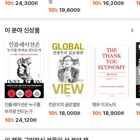
부의 갈림길
AI, 신의 탄생 인간의 종
행운에 속지 마라
듀
말
10
24,300
10
16,200
1
%
%
원
원
10
19,800
%
원
이 분야 신상품
인플레이션은 누구를
전광우의 글로벌뷰
땡큐 이코노미
넥
부자로 만드는가
10
18,000
10
18,900
1
%
%
원
원
10
24,120
%
원