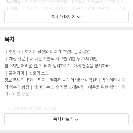
려고 애쓰지만 ‘자신감 넘치는 예측’을 ‘더 정확한 예측’으로 착각한다. 하
지만 때로 자기과신은 실패의 원인이 된다. 불확실성을 지금보다 더 온전
하게 이해한다면, 우리의 예측은 한결 정확해질 것이다. 족집게 같은 예측
책소개 더보기
을 선보이며 ‘예측의 천재’로 급부상한 네이트 실버도 2016년 트럼프의 대
선 승리로 그 명성이 한차례 흔들렸다. 힐러리를 공개 지지하던 실버는 타
매체나 조사기관에 비해 트럼프의 당선 가능성을 상대적으로 높게(28.
목차
6%) 예측하며 끊임없이 ‘트럼프가 판을 뒤집을 가능성’을 경고했으나 극
적인 반전을 결정적으로 내다보지는 못했다. 이번 개정판의 서문에는 당시
｜추천사｜여기에 당신의 미래가 보인다 _ 송길영
의 과정과 더불어 본격적인 팬데믹의 시기에 예측 전문가로서 갖는 소회와
｜개정 서문｜더 나은 확률적 사고를 위한 두 가지 제안
성찰, 각오가 드러나 있다.
필수지만 어려운 일, ‘느리게 생각하기’｜대세 편승을 경계하라
｜들어가며｜신호와 소음
2020년에 이르러 전 세계를 휩쓴 코로나19 팬데믹을 목도하며, 실버는 다
정보 폭발의 빛과 그림자｜컴퓨터 시대의 ‘생산성 역설’｜빅데이터 시대
시 한번 뼈아프게 《신호와 소음》 초판에 담았던 예의 질문을 던진다. “전문
의 약속과 함정｜왜 미래는 늘 우리를 놀래는가｜예측을 위한 해법｜우
가의 예측은 왜 이토록 자주 빗나가며, 어떻게 하면 좀 더 신뢰할 수 있는
리가 다룰 것들
예측이 가능할까?” 이어 개정판 서문을 통해 ‘좀 더 나은 확률적 사고’에 필
요한 것으로 ‘느리게 생각하기thinking slow’와 ‘대세 편승을 경계하기’라
Ⅰ. 예측에 대한 근본적인 의문들
는 두 가지 역량을 꼽는다. 예측은 역설적이다. 자신의 예측 능력을 겸손하
1. 금융위기│경제 붕괴를 둘러싼 예측의 대실패
목차 더보기
게 생각하면 할수록, 그리고 자기가 저지르는 실수에서 기꺼이 더 많은 것
불행에 관한 최악의 예측｜“그들은 음악이 멈추길 바라지 않았던 거
을 배우려는 마음먹을수록, 더 많은 정보를 지식으로 바꿀 수 있고 우리 손
죠”｜신용평가사들이 일을 제대로 망친 방법｜1막: 주택 거품, 내 집을 둘