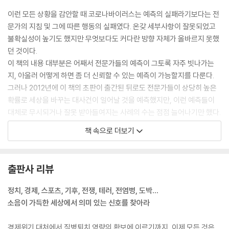
지 않을까｜가격은 옳지 않다｜소음 트레이더｜착시와 패턴｜인지적 지
이런 모든 상황을 감안할 때 코로나바이러스는 예측의 실패라기보다는 전
름길｜질서와 무질서의 투쟁
문가의 지침 및 그에 따른 행동의 실패였다. 온갖 세부사항이 잘못되었고
불확실성이 높기도 했지만 무엇보다도 커다란 방향 자체가 올바르지 못했
12. 지구온난화│건강한 회의론의 풍토가 필요하다
던 것이다.
인과관계를 찾아서｜온실효과는 존재한다｜“로켓공학처럼 복잡한 얘기
이 책의 내용 대부분은 어째서 전문가들의 예측이 그토록 자주 빗나가는
가 아니라고요”｜세 가지 회의론｜지구온난화 예측에 관한 예측가 비평
지, 아울러 어떻게 하면 좀 더 신뢰할 수 있는 예측이 가능할지를 다룬다.
｜모든 기후학자들이 동의하는 것｜컴퓨터 예측 모델을 의심하다｜기후
그러나 2012년에 이 책의 초판이 출간된 뒤로도 전문가들이 상당히 높은
과학과 복잡성｜모델은 얼마만큼 복잡해야 할까?｜기후 예측의 불확실
확률로 세상을 바꾸는 대사건이 일어날 것을 예측했지만, 이런 예측들이
성 요소 세 가지｜관측과 기록｜‘뜨거운 여름’이 올 것입니다｜불확실성
대체로 무시되거나 잘못 받아들여지는 사례의 수는 점점 늘어나기만 했다.
은 예측의 본질이다｜‘지구냉각화’가 알려주는 것｜예측과 과학은 긴밀하
다른 말로 하면 좋은 예측을 한다는 것과 사람들이 이 예측을 진지하게 받
책 속으로 더보기
게 연결된다｜기온 기록에 관한 불편한 진실｜불확실성 추정이 필수인 또
아들이도록 설득하는 것은 별개의 문제라는 말이다. 확률이 50퍼센트 미
한 가지 이유｜“우리는 길거리 패싸움 중입니다”｜과학과 정치 사이에서
만이지만 0퍼센트에 비해 상당히 높은 경우라면 특히 더 그렇다. 가장 비
근한 예로 2016년 트럼프의 대통령 당선 가능성을 들 수 있겠다. 그 확률
출판사 리뷰
13. 테러│진주만 공습과 9·11테러의 공통점
은 28.6퍼센트였다.
신호는 있었지만 무엇을 뜻하는지 몰랐다｜‘낯선 것’과 ‘있을 법하지 않은
--- 개정 서문│더 나은 확률적 사고를 위한 두 가지 제안
정치, 경제, 스포츠, 기후, 전쟁, 테러, 전염병, 도박…
것’｜9·11테러는 ‘알려진 미지’였을까?｜엄청난 대규모 공격｜테러의 수
소음이 가득한 세상에서 의미 있는 신호를 찾아라
학: 멱법칙 분포｜테러를 정의하고 측정하다｜진도 9짜리 테러｜테러에
이 책은 정보, 기술, 과학의 진보에 관한 책이다. 경쟁, 시장, 그리고 사상의
관해 ‘크게 생각하기’｜왜 쇼핑몰은 공격하지 않을까｜테러 예방을 위한
진화에 관한 책이기도 하다. 이 책은 우리를 컴퓨터보다 똑똑하게 만들어
경제위기 대처에서 질병퇴치 역량의 확보에 이르기까지, 이제 모든 것은