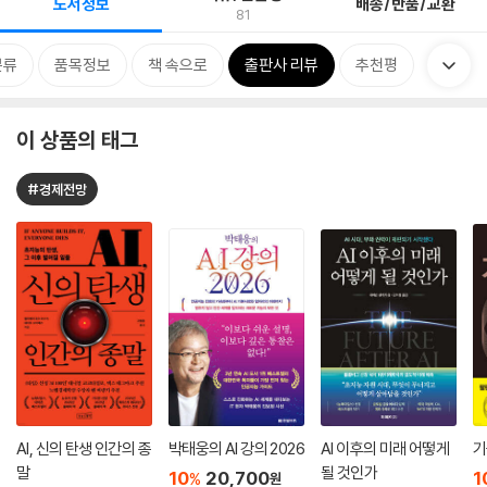
도서정보
배송/반품/교환
81
분류
품목정보
책 속으로
출판사 리뷰
추천평
이 상품의 태그
#경제전망
AI, 신의 탄생 인간의 종
박태웅의 AI 강의 2026
AI 이후의 미래 어떻게
기
말
될 것인가
10
20,700
1
%
원