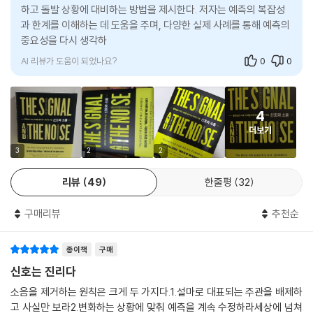
제를 진단하고, 3부와 4부에서는 베이즈주의적 해법을 적용하고 탐구한
하고 돌발 상황에 대비하는 방법을 제시한다. 저자는 예측의 복잡성
겸손한 책이라는 점이다. 《신호와 소음》은 장차 일어날 것에 대해서 알 수
베이즈주의적 관점의 멋진 특징 하나는, 우리가 새로운 증거를 해석하는
과 한계를 이해하는 데 도움을 주며, 다양한 실제 사례를 통해 예측의
다.
있는 것과 없는 것에 대해 솔직하게 인정하는 책이다.
방법에 영향을 끼치는 경험적(사전적) 믿음prior belief이 있다는 것을 명
중요성을 다시 생각하게 한다. 베이즈주의를 통해 예측의 정확도를
- 《가디언》
시적으로 인정하면서, 우리가 세상의 변화에 어떻게 반응하는지에 관해 매
높이는 방
1부에서는 최근의 금융위기를 둘러싼 예측의 실패, 야구 분야의 예측 성공,
우 잘 설명해준다는 점이다. (...)
접근방법론에 따라 예측의 성공과 실패가 갈리는 정치 분야를 다룬다. ‘예
AI 리뷰가 도움이 되었나요?
0
0
이는 모든 경험적 믿음은 동일하게 올바르다거나 타당하다는 주장이 아니
측’에 내재하는 가장 근본적인 몇 가지 의문을 깊이 탐구한다.
다. 나는 우리 인간은 자기 믿음에 대해 완벽한 객관성, 합리성, 정확성을
2부에서는 기상 변화, 지진 예측, 경제 동향, 전염병 확산 등을 둘러싸고 몇
결코 지닐 수 없다고 본다. 그저 덜 주관적이고, 덜 비합리적이며, 덜 잘못
가지 역동적 체계를 하나씩 들여다본다. 내로라하는 과학자들이 오랜 시간
4
되려고 노력할 뿐이다. 자기 믿음을 토대로 예측하는 것은 스스로를 검증
에 걸쳐 이 체계들을 연구하고 있지만, 체계 자체가 역동적인 까닭에 예측
더보기
할 수 있는 최고의 (그리고 어쩌면 유일한) 길이다. 만일 객관성이 우리의
은 한층 어렵고 까다롭다. 그런 만큼 이들 분야에서 예측이 언제나 잘 맞을
3
2
2
주관을 넘어서는 더 큰 진리를 추구하는 것이라면, 그리고 예측이 우리가
수는 없다.
그 진리에 얼마나 가까이 있는지 살필 수 있는 최선의 길이라면, 우리 중 가
3부에서는 통계 확률 기법을 이용한 해결책에 주목한다. 네이트 실버가 신
리뷰
49
한줄평
32
장 객관적인 사람은 제일 정확한 예측을 하는 사람일 것이다.
호와 소음을 구분하기 위해 사용하는 도구 중 가장 중요한 것은 통계학의
--- 08. 베이즈 정리│조금씩 조금씩 덜 틀리는 법
‘베이즈 정리(Bayes’s theorem)’다. 이는 사전 확률을 도출한 뒤 새 정
구매리뷰
추천순
보가 나오면 가장 가능성 있는 것을 골라 적용해 사후 확률을 개선해 나가
테러와 지진을 비교하면 도움을 받을 수 있는 점이 한 가지 더 있다.
는 방법이다. 베이즈 정리를 활용해서 승승장구하는 프로 스포츠 도박사를
종이책
구매
‘구텐베르크-리히터 법칙’은 장기적으로 볼 때 지진의 빈도는 지진의 규모
소개하는 데 이어 체스와 포커 게임을 다룬다. 스포츠와 게임은 명확한 규
신호는 진리다
가 1등급씩 커짐에 따라 10분의 1로 줄어든다고 설명한다. 그러나 지진에
칙을 따른다는 점에서 우리의 여러 예측 기술을 검증하는 실험실 역할을
서 방출되는 에너지는 등급함수여서 기하급수적으로 커진다. (...) 우리가
소음을 제거하는 원칙은 크게 두 가지다.1.설마로 대표되는 주관을 배제하
톡톡히 해낸다. 우리는 이들 분야를 통해 무작위성과 불확실성을 좀 더 온