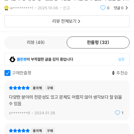
정확한 예측이 나온다. 예측가의 동기는 정치적인 목적이 아니라 진리 추
보여준다. 정치, 경제, 스포츠 등 다양한 사례를 통해 ‘신호’와 ‘소음’을 구분
구이며, 이들은 진리에 조금이라도 더 가까이 다가가게 해주는 수많은 세
하는 통찰을 전한다. 숫자와 데이터가 단순한 계산이 아니라 사고의 도구
w*********1
2025.10.06.
신고
0
댓글
0
부사항을 안다. 이런 태도를 가질 때 예측가는 비로소 소음에서 신호를 가
임을 깨닫
려낼 수 있다.
리뷰 전체보기
리뷰
49
한줄평
32
클린봇
이 부적절한 글을 감지 중입니다.
설정
구매한줄평
추천순
종이책
구매
다양한 분야의 전문성도 있고 문체도 어렵지 않아 생각보다 잘 읽을
수 있음.
s********6
2024.01.28.
1