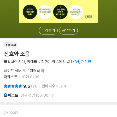
미리보기
공유하기
소득공제
신호와 소음
불확실성 시대, 미래를 포착하는 예측의 비밀
양장, 개정판
네이트 실버
저
이경식
역
더퀘스트
2021.01.05.
9.6
판매지수
4,314
81
베스트
경제 경영 top100 1주
29,000
원