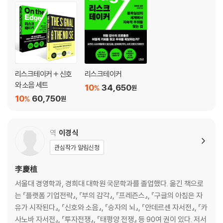
훈과 야구의 미래
Ⅱ. 움직이는 과녁을 맞혀라!
4. 기상│예측의 성공 스토리, 기상 예보의 진전
슈퍼컴퓨터는 정말 쓸모가 있을까｜기상 예보의 아주 간략한 역사｜매트
릭스, 새로운 기상 예측법의 탄생｜토네이도와 농구 선수의 공통점｜사
리스크테이커 + 신호
리스크테이커
람의 눈은 아직 중요하다｜기상청의 성공과 민간업체의 도전｜더 나은 예
와 소음 세트
10
34,650
%
원
측은 어떻게 만들어지는가?｜경쟁이 예측을 더 엉망으로 만들 때｜오차
10
60,750
%
원
보정이 필요한 순간｜태풍의 눈과 카오스의 원뿔
5. 지진│필사적으로, 신호를 찾아서
역
이경식
발밑이 흔들릴 때 우리가 하는 일｜마법의 두꺼비와 성배 찾기｜지진은
관심작가 알림신청
어떻게 움직이는가: 멱법칙 분포｜소음 속에서 우리를 유혹하는 신호｜
실패한 예측의 행진｜진퇴양난｜과적합에 주목하라｜동일본 대지진은
李慶植
과적합의 대표 사례｜우리는 지진에 관해 어디까지 알 수 있을까｜신호와
서울대 경영학과, 경희대 대학원 국문학과를 졸업했다. 옮긴 책으로
소음이 빚어내는 아름다움｜과학은 언제나 시험 중이다
는 『플랫폼 기업전략』, 『부의 감각』, 『프레즌스』, 『구글의 아침은 자
유가 시작된다』, 『신호와 소음』, 『승자의 뇌』, 『안데르센 자서전』, 『카
6. 경제 예측│불확실성, 변동성, 편향에 대처하는 법
사노바 자서전』, 『투자전쟁』, 『태평양 전쟁』 등 90여 권이 있다. 저서