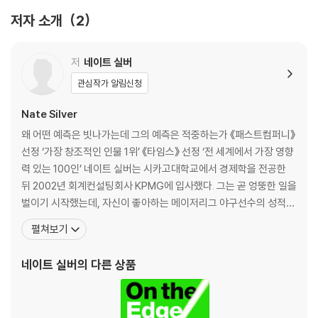
에 있는 데이터는 미래를 내다보는 통찰로 바뀔 것이라고 네이트 실버는
러싼 환상｜2막: 레버리지, 하우스푸어를 양산하다｜인터미션: ‘공포’는
저자 소개
2
다시 한번 강조한다.
‘탐욕’의 새 이름｜3막: 파멸, 새로운 상황이 펼쳐지다｜네 가지 예측 실패
의 공통점｜실패한 예측의 공식: 표본 외 예측의 문제｜무엇을 배울 수 있
분명하게 밝히지만 내가 이 책에서 주장하려는 것은 누군가가 나서서 코로
을까
저
네이트 실버
나19가 전 세계적인 팬데믹 재앙이 될 것임을 여러 달 전에 예측했어야 한
관심작가 알림신청
다거나 트럼프의 승리가 확실하다고 예측했어야 한다는 게 아니다. 매우
2. 정치│내가 선거 결과를 맞힌 비법
중요한 결과가 빚어질 일들이 일어날 가능성이 상당히 높은데도 이런 리스
정치학자들은 TV에 나오는 전문가 패널들보다 나을까?｜더 나은 예측을
Nate Silver
크들이 거의 대부분 무시되고 만다는 것이 내가 주장하려는 점이다. 이렇
위한 올바른 태도: 여우가 돼라｜왜 고슴도치는 TV 패널로 더 환영받을
왜 어떤 예측은 빗나가는데 그의 예측은 적중하는가 《패스트컴퍼니》
게 되는 이유가 뭘까?
까?｜엉터리 예측이 횡행하는 이유｜정치 예측에 뛰어들다｜여우의 원
선정 ‘가장 창조적인 인물 1위’ 《타임스》 선정 ‘전 세계에서 가장 영향
칙 1: 확률적으로 생각하라｜여우의 원칙 2: 날마다 새로운 예측을 하라｜
력 있는 100인’ 네이트 실버는 시카고대학교에서 경제학을 전공한
여우의 원칙 3: 합의를 구하라｜‘마법의 탄환’식 예측을 믿지 마라｜질적
뒤 2002년 회계컨설팅회사 KPMG에 입사했다. 그는 곧 엉뚱한 일을
정보에 가중치를 두는 방법｜객관적이 되기는 쉽지 않다
벌이기 시작했는데, 자신이 좋아하는 메이저리그 야구선수의 성적을
예측하는 시스템인 페코타PECOTA를 개발한 것이다. 놀라운 적중
펼쳐보기
3. 야구│야구 경기는 왜 모든 ‘예측’의 모델이 되는가
률로 명성을 얻은 실버는 카지노에서 통계 확률 기법을 전략적으로
야구 예측 시스템을 구축하다｜세상에서 가장 풍성한 데이터세트｜노화
이용해 단번에 1만 5천 달러를 따고 회사를 그만뒀다. 이후 포커판에
네이트 실버
의 다른 상품
곡선: 그 선수는 언제까지 뛸 수 있을까｜‘계산기’와 ‘직감’의 싸움｜페코
서 수십만 달러를 긁어모으고는,
타 대 스카우터: 스카우터 승｜보이지 않는 요소｜빨리 달리고 세게 던진
다고 이기는 건 아니다｜게임의 이름은 ‘정보’｜페드로이아의 미래가 어
두웠던 이유｜그리고 그는 어떻게 역경을 이겨냈나｜머니볼의 진정한 교