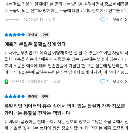
주로 걱정해야 하는 건 규모가 큰 지진이다. 이런 지진이 매우 드물게 나타
고 사실만 보라2.변화하는 상황에 맞춰 예측을 계속 수정하라세상에 넘쳐
전하게 이해하고, 정보를 지식으로 변환하는 방식도 통찰할 수 있을 것이
난다 할지라도 말이다.
나는 정보 가운데 알짜배기를 골라내는 방법을 설명하면서,정보를 예측할
다.
때 도움이 되는 신호와 방해하는 소음에 대한 얘기다정보에서 신호를 찾으
자, 다시 테러를 놓고 생각해보자. 9·11테러라는 하나의 테러에서, 1979~
4부에서는 베이즈 정리를 좀 더 실존적인 유형의 문제에 적용하여 지구온
려면 소음을 제거해야 한다이것이 데이터를 통한 추론이다전문가의 예측
2009년의 30년 넘는 동안 북대서양조약기구 회원국에서 일어난 모든 테
g*****n
2022.08.17.
신고
1
댓글
0
난화, 테러, 금융시장 거품 문제를 다룬다. 이들은 사회 전체에 위협적인 과
이 실패하는 이유는
러의 사망자보다 더 많은 사망자(테러리스트를 제외하고도 2,977명)가
제임은 물론 예측 전문가들에게는 까다로운 과제다. 해결방법이 전혀 없지
나왔다(도표 13-7). 핵무기 또는 생물무기를 동원한 테러가 단 한 차례라
는 않다. 이 같은 과제에 기꺼이 맞설 각오가 서 있기만 하다면, 우리가 사
종이책
구매
도 벌어질 경우 사망자는 9·11테러의 총 사망자와는 비교도 되지 않을 정
는 나라와 우리의 경제권 그리고 우리의 지구는 지금보다 한층 안전한 곳
예측의 본질은 불확실성에 있다
도로 엄청날 것이다.
이 될 수 있다.
예측이란 무엇인가? 예측을 어떻게 하면 잘 할 수 있는가? 어떤 사람이 탁
이런 테러는 (일어날 가능성이 매우 낮다고 하더라도) 전체 위험의 많은
월한 예측을 하는가? 예측에 사용할 수 있는 도구에는 무엇이 있는가? 신
부분을 차지한다. (...) 테러 문제에 관한 한 우리는 대규모 사건이 일어날
이 책은 네이트 실버의 예측 철학과 기법을 보여줌과 동시에 불확실한 미
호와 소음은 예측에 대해 일반인들이 가질만 한 모든 질문에 답변하는 책
확률과 그 확률을 조금이라도 낮출 방안을 놓고 크게 생각할 필요가 있다.
래를 어떻게 받아들이고 대응해야 하는지에 대해 깊은 성찰을 던져준다.
이다. 약 800쪽에 달하는 분량은 압박감마저 들게 하지만, 이 책에 집중하
대규모 공격을 가리키는 신호에 초점을 맞추어서 여기에 전략적 우선순위
세상의 지각변동을 가져오는 모든 요소를 시시각각 눈여겨보는 오피니언
는 순간부터 800쪽이라는 방대한 분량도 아쉬워진다. 현대 사회는 그 어
r*****2
2021.08.24.
신고
1
댓글
0
를 할당해야 한다는 말이다.
리더와 끝없이 시장과 소비자의 욕망을 예측해야 하는 기업가는 물론, 사
떤 때보다
--- 13. 테러│진주만 공습과 9·11테러의 공통점
회 변동에 깊은 관심을 가진 독자, ‘빅데이터’ 시대의 실상과 그에 맞춰 ‘살
종이책
구매
아남는’ 법에 관심 있는 모든 사람에게 유용한 지침서가 될 것이다.
폭발적인 데이터의 홍수 속에서 의미 있는 진실과 가짜 정보를
가려내는 통찰을 전하는 책입니다.
미래예측의 패러다임을 바꾼 핵심적 통찰
데이터가 급증하는 현대 사회에서는 정보의 양보다 수많은 소음 속에서 진