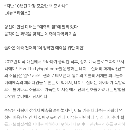
“지난 10년간 가장 중요한 책 중 하나”
_《뉴욕타임스》
당신이 만날 미래는 “예측의 질”에 달려 있다
움직이는 과녁을 맞히는 예측의 과학과 기술
돌아온 예측 천재의 ‘더 정확한 예측을 위한 제안’
2012년 미국 대선에서 오바마가 승리한 직후, 정치 예측 블로그 파이브서
티에이트FiveThirtyEight.com를 운영하는 네이트 실버의 화제작 《신호
와 소음》은 일약 베스트셀러로 떠오른다. 통계와 확률의 세계를 파고들어
미래예측의 패러다임을 뒤흔든 이 책에서, 네이트 실버는 데이터가 폭발적
으로 늘어나고 소음으로 가득한 이 세상에서 진짜 신호를 가려내는 방법을
다양한 분야에서 탐사한다.
수많은 사람이 갖가지 예측을 쏟아놓지만, 이들 예측 대다수는 사회에 엄
청난 비용만 안긴 채 실패로 돌아간다. 이유는 간단하다. 우리 대다수가 확
률과 불확실성을 제대로 이해하지 못하기 때문이다. 인간은 신호를 포착하