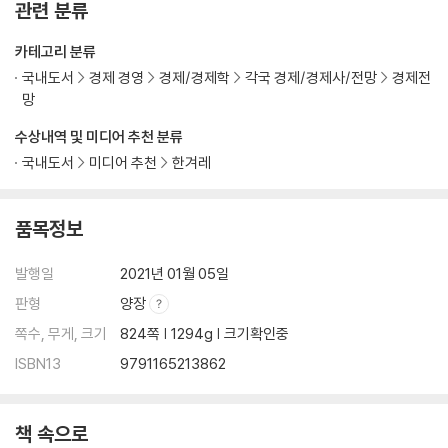
관련 분류
루｜게임이 시작되다｜체스 선수의 딜레마: 폭이냐 깊이냐｜전략 대 전
술｜종말의 첫 조짐｜기계가 인간을 이기다｜체스 고수를 버벅거리게 만
카테고리 분류
드는 법｜버그일까, 비장의 무기일까?｜컴퓨터가 잘하는 것｜구글 검색
국내도서
경제 경영
경제/경제학
각국 경제/경제사/전망
경제전
엔진: 대규모 시행착오가 가능할 때｜기술의 사각지대를 넘어서
망
10. 포커│상대의 허풍을 간파하는 법
수상내역 및 미디어 추천 분류
포커 드림의 시작｜패 읽기의 기술｜확률적으로 사고하라｜슈뢰딩거의
국내도서
미디어 추천
한겨레
포커 패｜상대를 혼란스럽게 하는 법｜예측의 파레토법칙｜고수와 호구:
포커 거품의 경제학｜거품이 꺼지다｜운이냐 실력이냐｜착각의 늪｜우
품목정보
리가 평정심을 잃는 이유｜결과보다 과정에 초점을 맞춰라
발행일
2021년 01월 05일
Ⅳ. 보이지 않는 손이 세상을 움직인다
11. 주식│개인이 결코 시장을 이길 수 없다면
판형
양장
웰컴 투 베이즈랜드｜베이즈주의의 ‘보이지 않는 손’｜예측시장: 힐러리
쪽수, 무게, 크기
824쪽 | 1294g | 크기확인중
주식을 사고팔다｜집단 예측의 이점과 한계｜ 효율적 시장 가설의 기원
ISBN13
9791165213862
｜“과거의 수익률은 미래의 결과와 무관합니다”｜차트를 믿지 마세요｜
효율적 시장 가설의 세 형태: 약형, 준강형, 강형｜효율적 시장 가설의 통
계검정｜효율적 시장이 비이성적 과열을 만나다｜대세 편승｜왜 우리는
책 속으로
다른 사람을 따르는가?｜자기과신과 승자의 저주｜왜 거품은 쉽게 꺼지