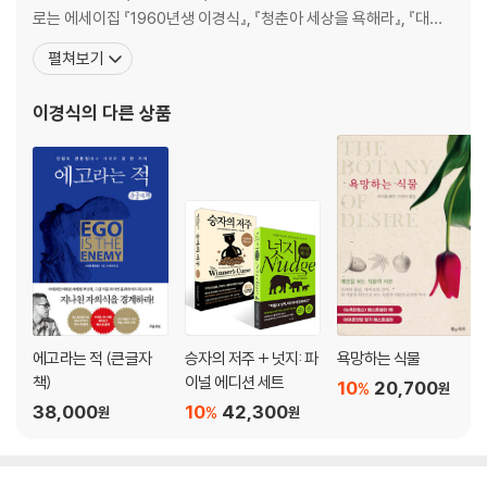
불확실성에 관해 얘기해야 하는 이유｜경제학자들은 이성적인가?｜“그
로는 에세이집 『1960년생 이경식』, 『청춘아 세상을 욕해라』, 『대한
누구도 단서를 가지고 있지 않습니다”｜인과관계 없는 상관관계｜경제
민국 깡통경제학』, 『미쳐서 살고 정신 들어 죽다』, 『나는 아버지다』,
예측은 움직이는 표적을 맞히는 문제｜소음투성이 경제 데이터｜나비효
펼쳐보기
소설 『상인의 전쟁』, 평전 『이건희 스토리』 등이 있고, 영화 「개 같은
과｜편향이 합리적 선택일 때｜편향에 대처하는 두 가지 대안
날의 오후」, 「나에게 오라」, TV 드라마 「선감도」, 연극 「동팔이의 꿈
이경식
의 다른 상품
7. 전염병│모든 모델은 빗나가지만 몇몇 모델은 유용하다
‘신종플루 대실패’의 후속편인가?｜외삽이 위험해질 때｜자기충족적 예
측과 자기부정적 예측｜‘정교한’ 단순함｜심플루SimFlu｜예측이 빗나
갈 수밖에 없을 때 해야 할 일
Ⅲ. 예측의 질을 높여 미래를 포착하는 법
8. 베이즈 정리│조금씩 조금씩 덜 틀리는 법
이기는 도박꾼은 어떻게 베팅하는가｜토머스 베이즈의 별난 유산｜확률
과 진보｜베이즈 정리의 간단한 수학｜거짓 양성 문제｜빈도주의가 베이
에고라는 적 (큰글자
승자의 저주 + 넛지: 파
욕망하는 식물
즈주의를 반박하다｜맥락 없는 데이터는 무용지물이다｜베이즈주의 도
책)
이널 에디션 세트
10
20,700
%
원
박사, 밥｜진리로 수렴하는 베이즈주의
38,000
10
42,300
%
원
원
9. 체스│컴퓨터가 인간처럼 미래를 내다볼 수 있을까
체스를 두는 컴퓨터｜체스, 예측, 그리고 휴리스틱｜카스파로프와 딥블