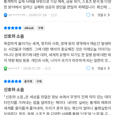
실버는 한 분야를 파면서 세부사항은 무시한 채 큰 아이디어를 추구하는
짜 신호를 찾아내는 능력이 훨씬 중요해졌습니다. 저자는 예측 모델링과
통계학의 실제 사례를 바탕으로 기상 예측, 금융 위기, 스포츠 분석 등 다양
사람보다는 여러 분야의 지식을 아우르며 다양한 시도를 하는 사람, 실수
한 분야에서 일어난 실패와 성공의 원인을 면밀히 파헤칩니다. 확신에 찬
를 인정하는 자아비판이 가능하며 복잡한 상황과 정보를 잘 견디고 조심스
단순한 예측의 위험성을 경고하고, 베이즈 정리처럼 새로운 정보에 맞춰
러우면서 이론보다는 실제 관찰을 중시하는 사람이 더 ‘나은’ 예측을 한다
d*******5
2026.07.29.
신고
0
댓글
0
끊임없이 나의
고 말한다.
eBook
구매
미래예측은 마술 같은 방식으로 이루어지지 않는다. 저자는, 우선 손에 넣
신호와 소음
을 수 있는 정보나 대다수 사람이 경험을 통해 도출해낸 공동의 결론, 상식
복잡하게 돌아가는 세계, 정치와 사회, 경제 등의 영역에서 매순간 발생하
등을 이용해 신중하게 예측한 뒤 그 결론의 불완전성을 인정한 채로 천천
는 사건들과 이벤트. 그에 대한 해석이 중요해진 것은 어제오늘 이야기는
히 작더라도 새로운 정보를 모아야 한다고 말한다. 이어서 그것이 진실을
아니다.경제 위기에 대한 대처, 세계적 유행이 되기도 한 질병 등에 대한 퇴
담은 신호인지 의미 없는 소음인지 구별하고 이를 바탕으로 예측의 진위를
치 역량 확보 등등. 개인과 사회, 나아가 국가가 마주하게 되는 일련의 것들
평가해야 한다. 예측할 수 없는 것이 존재함을 인정하는 겸손함과 예측할
은 점점 더 빨라지고 예상을 뛰어넘는 경우가 많아진 상황. 그러다 보니 이
k****7
2026.01.25.
신고
0
댓글
0
수 있는 것을 예측하는 용기, 그리고 그 차이를 아는 지혜가 필요하다.
에 대응하
때로 예측에서 중요한 것은 절대적 정확성이 아니라 ‘경쟁 속에서의 상대
종이책
구매
적 정확성’이다. 경쟁은 더 나은 예측의 필수 요소다. 그러나 예측하는 이가
신호와 소음
그릇된 목적을 추구한다면 예측은 오히려 경쟁 때문에 빗나가버리거나 심
『신호와 소음』은 세상을 뒤덮은 정보 속에서 무엇이 진짜 의미 있는 데이
지어 처참한 결과를 낳기도 한다. 예측가 스스로가 아직은 자신이 초보적
터인지를 가려내는 법을 알려주는 책이다. 네이트 실버는 통계와 예측의
인 수준이며 예측이 위험한 과학이라는 사실을 정확하게 인식할 때 좀 더
세계를 흥미롭게 풀어내며, 우리가 흔히 믿는 확신이 얼마나 불확실한지