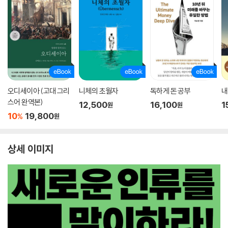
오디세이아 (고대 그리
니체의 초월자
독하게 돈 공부
내
스어 완역본)
12,500
16,100
1
원
원
10
19,800
%
원
상세 이미지