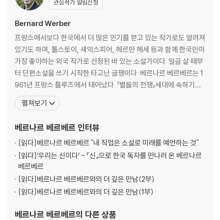
관심작가 알림신청
Bernard Werber
프랑스에서보다 한국에서 더 많은 인기를 얻고 있는 작가로도 알려져
있기도 하며, 톨스토이, 셰익스피어, 헤르만 헤세 등과 함께 한국인이
가장 좋아하는 외국 작가로 선정된 바 있는 소설가이다. 일곱 살 때부
터 단편소설을 쓰기 시작한 타고난 글쟁이다. 베르나르 베르베르는 1
961년 프랑스 툴루즈에서 태어났다. 「별들의 전쟁」세대에 속하기도
하는 그는 고등학교 때는 만화와 시나리오에 탐닉하면서 『만화 신문』
펼쳐보기
을 발행하였고, 이후 올더스 헉슬리와 H.G. 웰즈를 사숙하면서 소설
과 과학을 익혔다. 1979년 툴루주 제1대학에 입학하여 법학을 전공
베르나르 베르베르
인터뷰
하고 국립 언론 학교에서 저널리즘을 공
[읽다]
베르나르 베르베르 "내 직업은 소설로 미래를 예언하는 것"
[읽다]
‘우리는 신이다’ - 『신』으로 한국 독자를 만나러 온 베르나르
베르베르
[읽다]
베르나르 베르베르와의 더 깊은 만남(2부)
[읽다]
베르나르 베르베르와의 더 깊은 만남(1부)
베르나르 베르베르
의 다른 상품