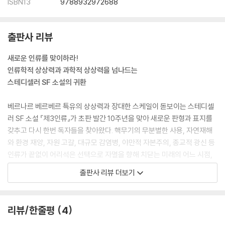
ISBN13
9788932972688
출판사 리뷰
새로운 인류를 맞이하라!
인류학적 상상력과 과학적 상상력을 넘나드는
스테디셀러 SF 소설의 귀환
베르나르 베르베르 특유의 상상력과 장대한 스케일이 돋보이는 스테디셀
러 SF 소설 『제3인류』가 초판 발간 10주년을 맞아 새로운 판형과 표지를
갖추고 다시 한번 독자들을 찾아왔다. 핵무기의 무분별한 사용, 자연재해
와 환경 재앙, 자원 고갈, 대규모 감염병, 야만적 자본주의, 종교적 광신 등
인류가 끝없이 어리석은 선택으로 자멸을 향해 치닫는 미래의 어느 시점,
기상천외한 시도로 그 위기를 넘어서려는 일군의 과학자들이 있다. 그들은
출판사 리뷰 더보기
인류가 살아남기 위해서는 생물학적으로 진화해야 한다는 믿음을 갖고 있
다. 그들은 마침내 생명 공학의 힘으로 새로운 인류를 창조하는 신의 영역
에 도전하기에 이르는데…….
리뷰/한줄평
4