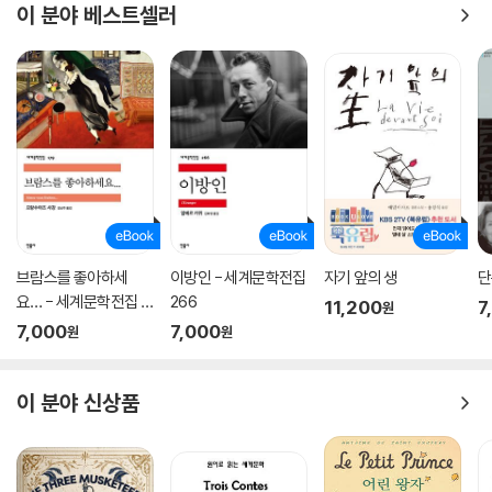
이 분야 베스트셀러
브람스를 좋아하세
이방인 - 세계문학전집
자기 앞의 생
단
요… - 세계문학전집 1
266
11,200
7
원
79
7,000
7,000
원
원
이 분야 신상품