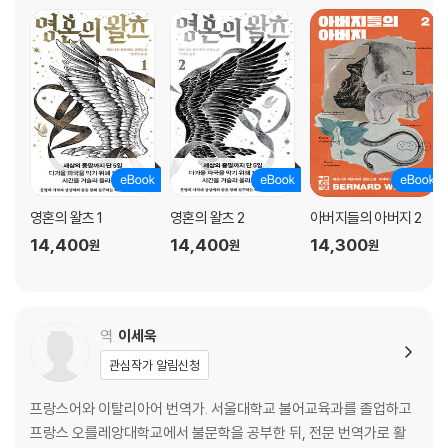
영혼의 왈츠 1
영혼의 왈츠 2
아버지들의 아버지 2
14,400
14,400
14,300
원
원
원
역
이세욱
관심작가 알림신청
프랑스어와 이탈리아어 번역가. 서울대학교 불어교육과를 졸업하고
프랑스 오를레앙대학교에서 불문학을 공부한 뒤, 전문 번역가로 활