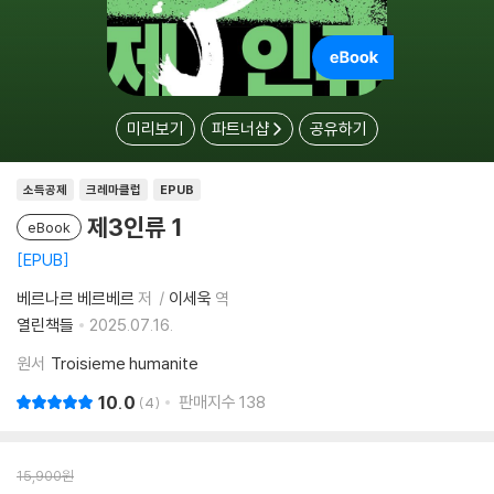
미리보기
파트너샵
공유하기
소득공제
크레마클럽
EPUB
제3인류 1
eBook
EPUB
베르나르 베르베르
저
이세욱
역
열린책들
2025.07.16.
원서
Troisieme humanite
10.0
판매지수
138
4
15,900
원