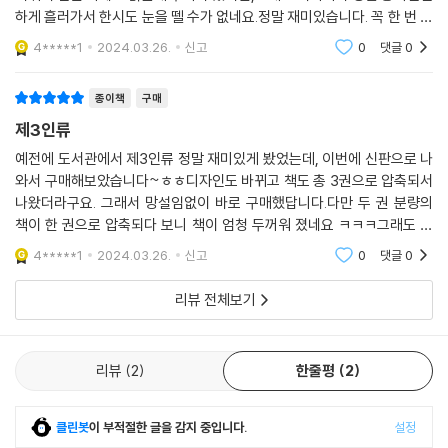
초소형, 성별로는 여성이 대다수인 새로운 인간이다. 이름하여 〈에마슈〉.
하게 흘러가서 한시도 눈을 뗄 수가 없네요.정말 재미있습니다. 꼭 한 번 읽
초소형 인간을 가리키는 Micro-Humains의 두문자 M(엠), H(아슈)를
어보시길 추천드려요 ㅎㅎ
4*****1
2024.03.26.
신고
0
댓글
0
프랑스식으로 읽은 작명이다.
종이책
구매
베르베르는 이 에마슈들이 인간의 손에 의해 창조된다면 어떤 일이 벌어질
제3인류
지, 이들의 사회는 어떤 모습일지, 인간과의 관계는 어떻게 될지 거대한 규
모의 상상 세계를 흥미롭게 펼쳐 보인다. 이 에마슈들의 아버지 다비드 웰
예전에 도서관에서 제3인류 정말 재미있게 봤었는데, 이번에 신판으로 나
스는 베르베르의 대표작 『개미』의 중심인물 에드몽 웰스의 증손자다. 작은
와서 구매해보았습니다~ㅎㅎ디자인도 바뀌고 책도 총 3권으로 압축되서
나왔더라구요. 그래서 망설임없이 바로 구매했답니다.다만 두 권 분량의
생물의 시각으로 인간을 바라본 작품과 묘한 내적 연결을 만들어 낸 점이
책이 한 권으로 압축되다 보니 책이 엄청 두꺼워 졌네요 ㅋㅋㅋ그래도 믿
의미심장하게 읽힌다.
고보는 베르나르 베르베르의 제3인류재밌게 보겠습니다~
4*****1
2024.03.26.
신고
0
댓글
0
유머 속에 담아낸
인류 문명에 대한 반성적 성찰
리뷰 전체보기
〈다른 시선으로 인간을 바라보기〉라는 베르베르의 줄기찬 문학적 지향은
리뷰
2
한줄평
2
이 작품에서도 나타난다. 베르베르는 이 작품 속에서, 여전히 미성숙한 존
재인 인간을 불완전한 신의 위치에 놓음으로써 방황하고 갈등하는 모습을
노출하게 만든다. 또 에마슈들의 사회에 타락과 범죄, 종교와 제도, 자유 의
클린봇
이 부적절한 글을 감지 중입니다.
설정
지의 문제가 발생하는 과정을 보여 주는데, 그것은 인간 사회와 문명을 시