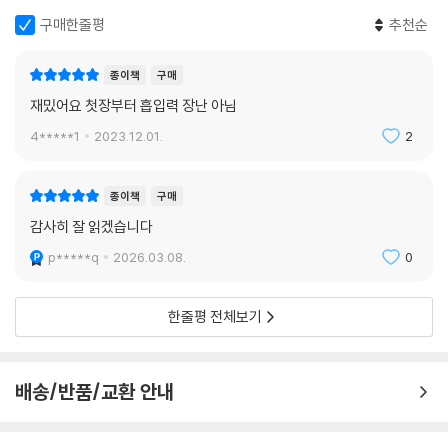
뮬레이션하듯 펼쳐진다. 이런 장면들을 보노라면 독자는 야릇한 웃음을 짓
구매한줄평
추천순
게 된다. 유머를 통해서 인류 문명에 대한 반성적 성찰을 어둡지 않게 유도
한다는 것이 이 작품의 미덕이다.
종이책
구매
재밌어요 첫장부터 흡입력 장난 아님
SF 소설에 우화적 수법을 접목하고 있다는 점도 눈길을 끈다. 작가는 지구
4*****1
2023.12.01.
2
를 의식 있는 존재로 인격화한 가이아를 요소요소에 등장시킨다. 가이아는
독백의 형태로만 등장하며, 소설 전반은 3인칭 시점으로 서술되는 데 반해
가이아의 독백은 1인칭 서술로 독립되어 흐른다. 이 독특한 작법으로 인해
종이책
구매
인류 멸망 전야를 배경으로 하는 만큼 암울한 묵시록이 될 수도 있는 이야
감사히 잘 읽겠습니다
기가 뚜렷한 메시지를 담은 우화의 색채를 띤다. 인류가 지금처럼 지구 행
p*****q
2026.03.08.
0
성을 소모하는 자기 파괴적 생활 방식을 계속한다면 종말로 치달을 수밖에
없다는 것, 인류는 자신을 탈바꿈시켜 스스로 구원의 길을 찾아내야 한다
는 것이 바로 그 메시지다.
한줄평 전체보기
배송/반품/교환 안내