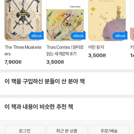
The Three Muskete
Trois Contes (원어로
어린 왕자
키
ers
읽는 세계문학 87)
3,500
1
원
7,900
3,500
원
원
이 책을 구입하신 분들이 산 분야 책
이 책과 내용이 비슷한 추천 책
로그인
최근 본 상품
주문/배송