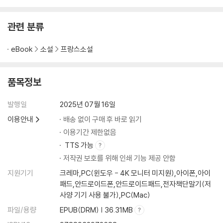
관련 분류
eBook
소설
프랑스소설
품목정보
발행일
2025년 07월 16일
이용안내
배송 없이 구매 후 바로 읽기
이용기간 제한없음
TTS 가능
저작권 보호를 위해 인쇄 기능 제공 안함
지원기기
크레마,PC(윈도우 - 4K 모니터 미지원),아이폰,아이
패드,안드로이드폰,안드로이드패드,전자책단말기(저
사양 기기 사용 불가),PC(Mac)
파일/용량
EPUB(DRM) | 36.31MB