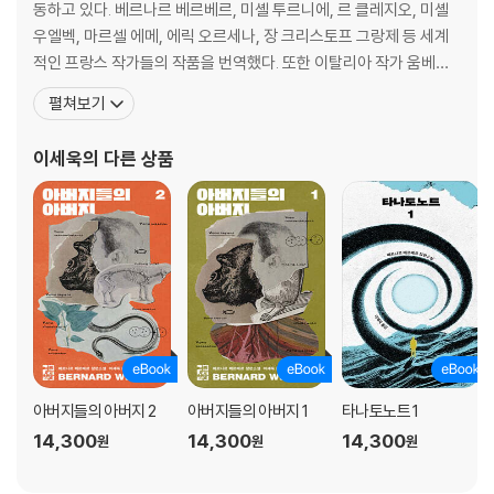
동하고 있다. 베르나르 베르베르, 미셸 투르니에, 르 클레지오, 미셸
우엘벡, 마르셀 에메, 에릭 오르세나, 장 크리스토프 그랑제 등 세계
적인 프랑스 작가들의 작품을 번역했다. 또한 이탈리아 작가 움베르
토 에코에 심취하여 이탈리아어를 착실하게 공부한 뒤, 에코의 소설
펼쳐보기
과 에세이를 옮겨서 좋은 평가를 받았다. 역서로 『나는 그녀를 사랑했
네』 『함께 있을 수 있다면』 『개미』 『타나토노트』 『상대적이며 절대적
이세욱
의 다른 상품
인 지식의 백과사전』 『아버지들의 아버지』 『천사
아버지들의 아버지 2
아버지들의 아버지 1
타나토노트 1
14,300
14,300
14,300
원
원
원