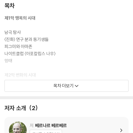
목차
제1막 맹목의 시대
남극 탐사
〈진화〉 연구 분과 동기생들
피그미와 아마존
나이트클럽 〈아포칼립스 나우〉
잉태
제2막 변화의 시대
목차 더보기
푸른 말을 탄 기사
유리 상자 안에서
작전명 〈반지의 여전사들〉
저자 소개
2
호모 메타모르포시스
감사의 말
저
베르나르 베르베르