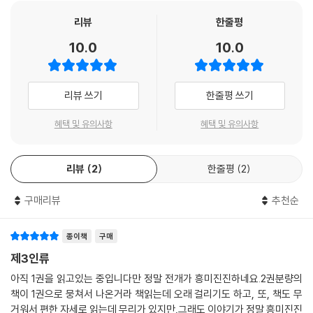
새롭게 출간되는 『제3인류』는 시대에 맞추어 책의 만듦새를 변경하고 6권
으로 나뉘어 있던 책을 각 부에 따라 총 3권으로 합본했다. 본문 또한 그간
리뷰
한줄평
의 맞춤법 변화를 반영하고, 일부 가다듬었다.
10.0
10.0
현생 인류가 새로운 인류를 만든다면
우리 앞에 벌어질 일은 무엇인가
리뷰 쓰기
한줄평 쓰기
작품은 시작부터 심상치 않다. 첫머리에서 소설의 시간적 무대를 〈당신이
혜택 및 유의사항
혜택 및 유의사항
이 소설책을 펴서 읽기 시작하는 순간으로부터 정확히 10년 뒤의 오늘〉이
라는 상대적 시점으로 선언하고, 현 인류가 문명을 이룩한 첫 번째 인류가
리뷰
2
한줄평
2
아니었다고 선언하며 시작한다. 첫 번째 인류는 키가 17미터에 달하는 초
거인들이었으며, 고도의 문명을 이룩했던 그들이 오늘의 우리, 현재의 인
구매리뷰
추천순
류를 창조했다는 것이다.
한편, 파리에서는 대통령 직속 비밀 기관의 지원을 받는 과학자들이 황폐
종이책
구매
한 환경과 방사능 속에서도 살아남을 신종 인간을 탄생시키려는 비밀 프로
제3인류
젝트를 추진하고 있다. 진화가 소형화의 방향으로 진행된다고 믿는 생물학
아직 1권을 읽고있는 중입니다만 정말 전개가 흥미진진하네요.2권분량의
자 다비드 웰스, 여성화가 인류의 미래라고 믿는 내분비학자 오로르 카메
책이 1권으로 뭉쳐서 나온거라 책읽는데 오래 걸리기도 하고, 또, 책도 무
러가 그 연구의 중심에 서 있다. 이들이 탄생시키려 하는 인류는 크기로는
거워서 편한 자세로 읽는데 무리가 있지만,그래도 이야기가 정말 흥미진진