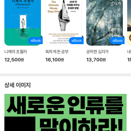
니체의 초월자
독하게 돈 공부
공허한 십자가
내
12,500
16,100
13,700
1
원
원
원
상세 이미지