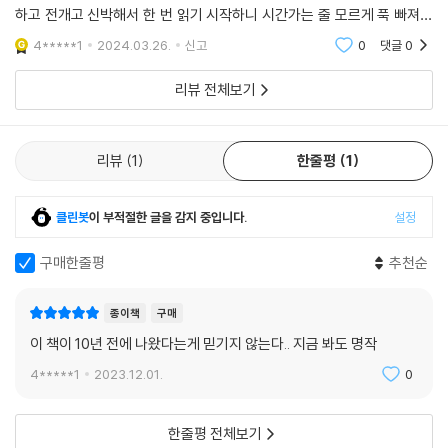
파견되는 등 인기를 얻어 가면서 인간 사회에 순조롭게 합류하는 듯했지만
하고 전개고 신박해서 한 번 읽기 시작하니 시간가는 줄 모르게 푹 빠져서
곧 문제가 발생한다. 한 소년이 에마슈를 학대하고 살해하는 사건이 발생
읽게 되네요.정말 재미있습니다 ㅎㅎ
4*****1
2024.03.26.
신고
0
댓글
0
하고 이에 대한 처벌 여부를 놓고 공방이 벌어지면서 에마슈의 정체성이
쟁점으로 떠오른 것. 인간의 법은 에마슈들을 인간이 소유할 수 있는 사물
리뷰 전체보기
로 판결한다. 중국에서는 불법 복제로 에마슈들이 대량 생산되어 헐값에
임대 또는 판매되는 사태도 벌어진다. 한편, 그동안 인간을 신으로 받들며
복종하던 에마슈들은 자신들의 존엄성에 눈을 뜨면서 인류에 대한 저항을
리뷰
1
한줄평
1
시작한다. 인간들로부터 독립을 꿈꾸는 에마슈들은 어떤 운명을 맞이할 것
인가?
클린봇
이 부적절한 글을 감지 중입니다.
설정
일곱 진영으로 분리된 세계
구매한줄평
추천순
인간은 스스로 진화의 방향을 선택할 수 있는가?
종이책
구매
제2권에서는 칠각형 형태의 체스 판이 등장한다. 미래를 바라보는 관점과
이 책이 10년 전에 나왔다는게 믿기지 않는다.. 지금 봐도 명작
추구 방향에 따라 나뉜 인류의 일곱 진영을 체스에 비유한 것이다. 각각 자
본주의자, 종교주의자, 기계주의자, 우주 나비 2호 탑승자, 장수(長壽) 지
4*****1
2023.12.01.
0
향주의자, 여성주의자, 초소형 인간(에마슈)이다. 실제 인류의 현실에 베
르나르 베르베르가 자신의 상상력을 교묘하게 가미해 만든 이 일곱 진영은
한줄평 전체보기
일진일퇴의 공방을 벌이며 각자의 기치를 내걸고 인류를 자신들이 원하는