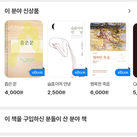
이 분야 신상품
좁은 문
슬픔이여 안녕
행복한 죽음
C
4,000
2,500
6,000
5
원
원
원
이 책을 구입하신 분들이 산 분야 책