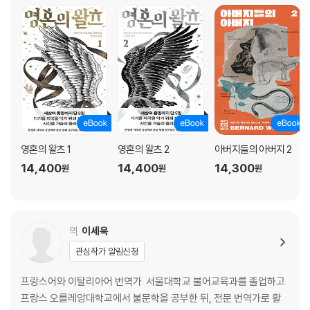
영혼의 왈츠 1
영혼의 왈츠 2
아버지들의 아버지 2
14,400
14,400
14,300
원
원
원
역
이세욱
관심작가 알림신청
프랑스어와 이탈리아어 번역가. 서울대학교 불어교육과를 졸업하고
프랑스 오를레앙대학교에서 불문학을 공부한 뒤, 전문 번역가로 활