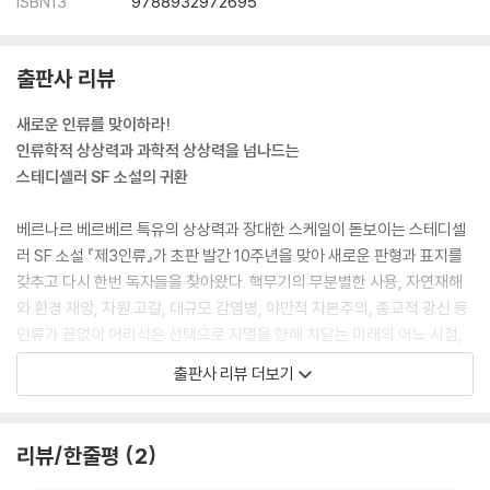
ISBN13
9788932972695
출판사 리뷰
새로운 인류를 맞이하라!
인류학적 상상력과 과학적 상상력을 넘나드는
스테디셀러 SF 소설의 귀환
베르나르 베르베르 특유의 상상력과 장대한 스케일이 돋보이는 스테디셀
러 SF 소설 『제3인류』가 초판 발간 10주년을 맞아 새로운 판형과 표지를
갖추고 다시 한번 독자들을 찾아왔다. 핵무기의 무분별한 사용, 자연재해
와 환경 재앙, 자원 고갈, 대규모 감염병, 야만적 자본주의, 종교적 광신 등
인류가 끝없이 어리석은 선택으로 자멸을 향해 치닫는 미래의 어느 시점,
기상천외한 시도로 그 위기를 넘어서려는 일군의 과학자들이 있다. 그들은
출판사 리뷰 더보기
인류가 살아남기 위해서는 생물학적으로 진화해야 한다는 믿음을 갖고 있
다. 그들은 마침내 생명 공학의 힘으로 새로운 인류를 창조하는 신의 영역
에 도전하기에 이르는데…….
리뷰/한줄평
2