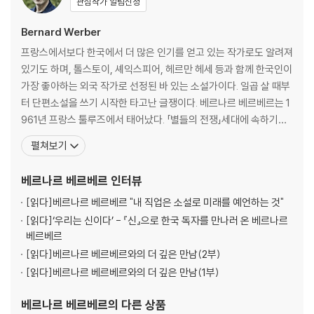
관심작가 알림신청
Bernard Werber
프랑스에서보다 한국에서 더 많은 인기를 얻고 있는 작가로도 알려져
있기도 하며, 톨스토이, 셰익스피어, 헤르만 헤세 등과 함께 한국인이
가장 좋아하는 외국 작가로 선정된 바 있는 소설가이다. 일곱 살 때부
터 단편소설을 쓰기 시작한 타고난 글쟁이다. 베르나르 베르베르는 1
961년 프랑스 툴루즈에서 태어났다. 「별들의 전쟁」세대에 속하기도
하는 그는 고등학교 때는 만화와 시나리오에 탐닉하면서 『만화 신문』
펼쳐보기
을 발행하였고, 이후 올더스 헉슬리와 H.G. 웰즈를 사숙하면서 소설
과 과학을 익혔다. 1979년 툴루주 제1대학에 입학하여 법학을 전공
베르나르 베르베르
인터뷰
하고 국립 언론 학교에서 저널리즘을 공
[읽다]
베르나르 베르베르 "내 직업은 소설로 미래를 예언하는 것"
[읽다]
‘우리는 신이다’ - 『신』으로 한국 독자를 만나러 온 베르나르
베르베르
[읽다]
베르나르 베르베르와의 더 깊은 만남(2부)
[읽다]
베르나르 베르베르와의 더 깊은 만남(1부)
베르나르 베르베르
의 다른 상품