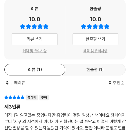
새롭게 출간되는 『제3인류』는 시대에 맞추어 책의 만듦새를 변경하고 6권
으로 나뉘어 있던 책을 각 부에 따라 총 3권으로 합본했다. 본문 또한 그간
리뷰
한줄평
의 맞춤법 변화를 반영하고, 일부 가다듬었다.
10.0
10.0
인간으로 인정받지 못한 존재 에마슈
독립을 꿈꾸는 그들의 운명은?
리뷰 쓰기
한줄평 쓰기
제2권에서는 인간 사회에 노출된 에마슈들의 운명이 흥미진진하게 그려
혜택 및 유의사항
혜택 및 유의사항
진다. 그들의 활약과 모험, 인간과의 갈등 등 놀라운 이야기의 흐름 속에서
본질적 질문이 제기된다. 그들은 인간인가, 동물인가? 그들은 인류의 희망
리뷰
1
한줄평
1
인가, 재앙인가?
구매리뷰
추천순
제1권에서 새로운 인류인 에마슈들을 탄생시킨 인간들. 초소형 인간 에마
슈들은 작은 몸, 오염에 대한 강한 내성, 기민한 판단력을 가진 강점을 이용
해 인간이 진입할 수 없는 사고 현장에서 인간을 구출하는 공개적 활동을
종이책
구매
하면서 인간들 사이에서 그들에 대한 우호적인 여론이 형성되고, 이를 바
제3인류
탕으로 〈피그미 프로덕션〉이라는 에마슈 파견 용역 회사가 설립된다.
아직 1권 읽고있는 중입니다만 흡입력이 정말 엄청난 책이네요.첫페이지
부터 '지구'의 시점에서 이야기가 진행된다는 걸 깨닫고 어떻게 이렇게 참
에마슈들은 각종 구조 현장과 의료, 기술, 일반 가정생활 영역에까지 임대
신한 발상을 할 수 있는지 놀랬던 기억이 있네요. 뿐만 아니라 문장도 깔끔