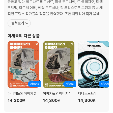
동하고 있다. 베르나르 베르베르, 미셸 투르니에, 르 클레지오, 미셸
우엘벡, 마르셀 에메, 에릭 오르세나, 장 크리스토프 그랑제 등 세계
적인 프랑스 작가들의 작품을 번역했다. 또한 이탈리아 작가 움베르
토 에코에 심취하여 이탈리아어를 착실하게 공부한 뒤, 에코의 소설
펼쳐보기
과 에세이를 옮겨서 좋은 평가를 받았다. 역서로 『나는 그녀를 사랑했
네』 『함께 있을 수 있다면』 『개미』 『타나토노트』 『상대적이며 절대적
이세욱
의 다른 상품
인 지식의 백과사전』 『아버지들의 아버지』 『천사
아버지들의 아버지 2
아버지들의 아버지 1
타나토노트 1
14,300
14,300
14,300
원
원
원