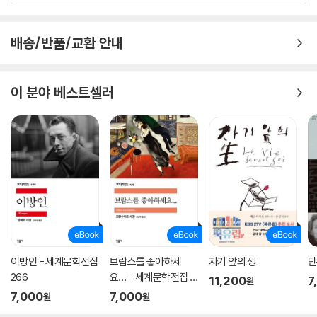
방향으로 이끌어 가려 한다. 이를 통해 베르나르 베르베르는 우리에게 묻
는다. 〈인간은 스스로 진화의 방향을 선택할 수 있는가?〉 이 질문은 에마슈
배송/반품/교환 안내
들의 투쟁과 더불어 제2권 전체를 이끌어 나가는 중요한 화두가 된다.
이 분야 베스트셀러
이방인 - 세계문학전집
브람스를 좋아하세
자기 앞의 생
단
266
요… - 세계문학전집 1
11,200
7
원
79
7,000
7,000
원
원