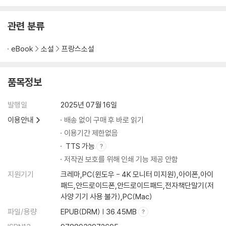
관련 분류
eBook
소설
프랑스소설
품목정보
발행일
2025년 07월 16일
이용안내
배송 없이 구매 후 바로 읽기
이용기간 제한없음
TTS 가능
저작권 보호를 위해 인쇄 기능 제공 안함
지원기기
크레마,PC(윈도우 - 4K 모니터 미지원),아이폰,아이
패드,안드로이드폰,안드로이드패드,전자책단말기(저
사양 기기 사용 불가),PC(Mac)
파일/용량
EPUB(DRM) | 36.45MB