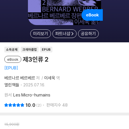
미리보기
파트너샵
공유하기
소득공제
크레마클럽
EPUB
제3인류 2
eBook
EPUB
베르나르 베르베르
저
이세욱
역
열린책들
2025.07.16.
원서
Les Micro-humains
10.0
판매지수
48
2
15,900
원