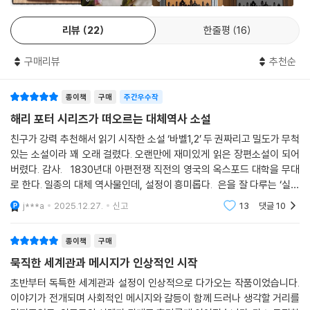
그 사건들은 모두 같은 억압과 착취의 그물망에 걸려 있었다. 랭커셔 방적
리뷰
22
한줄평
16
공에게 일어나는 일은 인도 방직공에게 먼저 일어난 일이었다. 은갑을 두
른 영국 방직공장의 땀과 피로에 찌든 노동자들은 미국 노예들이 수확한
구매리뷰
추천순
목화로 면사를 뽑았다. 은산업혁명은 어디서나 빈곤과 불평등과 고통을 초
래했고, 거기서 이득을 보는 것은 제국 중심부의 권력자들뿐이었다. (2권
종이책
구매
주간우수작
본문 331~332쪽)
해리 포터 시리즈가 떠오르는 대체역사 소설
결국 로빈이 같은 처지의 식민지 출신 친구들과 함께 헤르메스 협회 편에
친구가 강력 추천해서 읽기 시작한 소설 ‘바벨1,2’ 두 권짜리고 밀도가 무척
서기로 결심하면서, 제국에 맞선 옥스퍼드 번역사 혁명의 막이 오른다.
있는 소설이라 꽤 오래 걸렸다. 오랜만에 재미있게 읽은 장편소설이 되어
버렸다. 감사. 1830년대 아편전쟁 직전의 영국의 옥스포드 대학을 무대
로 한다. 일종의 대체 역사물인데, 설정이 흥미롭다. 은을 잘 다루는 ‘실버
“서구가 문명이라고 부르는 것의 지배적인 내러티브를 재구성하도록,
워크’를 이용해서 세계 최강국이 된 영국, 여기서 은막대를 이용한 기
즉 재번역하도록 한다.” (시카고 리뷰 오브 북스)
j***a
2025.12.27.
신고
13
댓글
10
‘번역은 반역’이라는 명제에 관한 인문학적 탐구
종이책
구매
『바벨』은 오늘날까지도 수많은 이들을 고통과 도탄에 빠트리고 있는 제국
묵직한 세계관과 메시지가 인상적인 시작
주의와 세계화에 대한 신랄한 정치·사회적 비판 외에도, 언어와 번역에 관
초반부터 독특한 세계관과 설정이 인상적으로 다가오는 작품이었습니다.
한 풍부한 지식과 해석으로 지적 포만감과 읽는 맛을 한층 배가시킨다, 세
이야기가 전개되며 사회적인 메시지와 갈등이 함께 드러나 생각할 거리를
상의 언어가 그렇게나 천양지차인데 번역의 정확성과 충실성은 어떻게 확