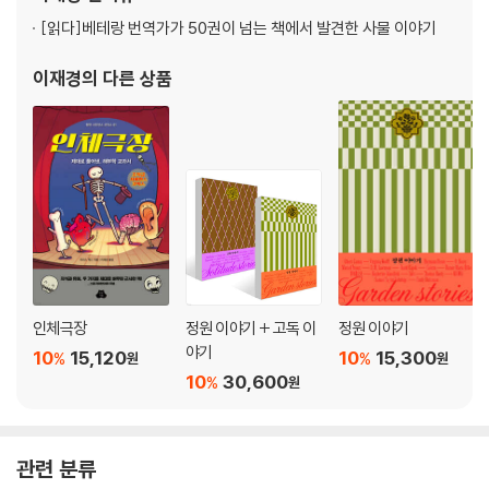
명언집 《다시 일어서는 게
[읽다]
베테랑 번역가가 50권이 넘는 책에서 발견한 사물 이야기
이재경
의 다른 상품
인체극장
정원 이야기 + 고독 이
정원 이야기
야기
10
15,120
10
15,300
%
%
원
원
10
30,600
%
원
관련 분류