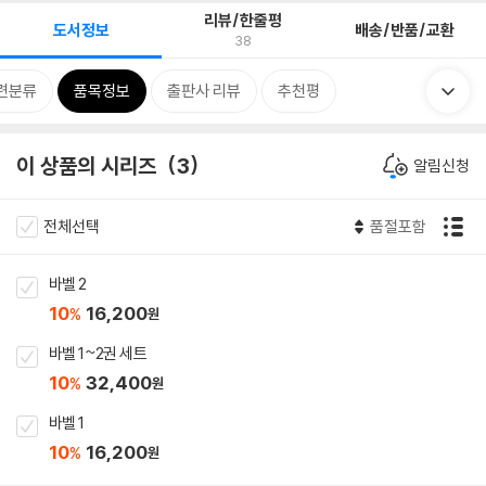
리뷰/한줄평
도서정보
배송/반품/교환
38
련분류
품목정보
출판사 리뷰
추천평
이 상품의 시리즈
3
알림신청
전체선택
품절포함
바벨 2
10
16,200
%
원
바벨 1~2권 세트
10
32,400
%
원
바벨 1
10
16,200
%
원