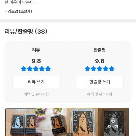
한 여운이 남는다.
그러나 4학년 때 실습 과정의 일환으로 동급생 친구들과 함께 중국 광둥으
- 김초엽 (소설가)
로 파견된 로빈은 대량의 은을 얻기 위해 청나라에 자유무역(핵심은 아편
판매)을 강요하는 영국의 제국주의적 야욕, 밀수된 아편에 중독되어 폐인
처럼 살아가는 중국 민중의 비참한 생활상을 목도한다. 바야흐로 아편전쟁
리뷰/한줄평
38
이 발발하기 직전의 상황이었다. 로빈은 바벨이 식민지 침탈의 앞잡이라는
것, 영국 정부가 실버워크에 필요한 중국의 은을 독차지하려고 전쟁을 획
리뷰
한줄평
책하고 있다는 사실을 알게 된다. 그런데 이는 식민지에만 해당하는 것이
아니었다. 제국 내에서도 은산업혁명으로 이득을 보는 이들은 이미 부자인
9.8
9.8
사람들과 부자가 될 간계와 운을 겸비한 소수의 선택된 사람들뿐이었다.
그 순간 로빈의 머릿속에 거대한 거미줄이 떠올랐다. 인도에서 영국으로
리뷰 쓰기
한줄평 쓰기
가는 목화, 인도에서 중국으로 가는 아편, 중국에서 차와 도자기로 바뀌는
은, 그리고 모든 것이 다시 흘러 들어가는 영국. 처음에는 아주 추상적으로
혜택 및 유의사항
혜택 및 유의사항
들렸다. 그저 용도, 교환, 가치의 범주들일 뿐이었다. 하지만 이제는 추상적
이던 것이 추상적이지 않았다. 세상이 어떻게 거미줄처럼 엮여 있는지, 그
거미줄 속에서 자신의 생활방식이 어떤 착취를 야기하는지 깨닫는 순간,
6
그 거대한 거미줄 위에 식민지 노동과 식민지 고통의 망령이 먹구름처럼
더보기
드리운 것이 보였다. (2권 본문 62쪽)
3
3