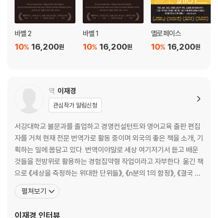
바벨 2
바벨 1
옐로페이스
10
16,200
10
16,200
10
16,200
%
%
%
원
원
원
역
이재경
관심작가 알림신청
서강대학교 불문과를 졸업하고 경영컨설턴트와 영어교육 출판 편집
자를 거쳐 현재 전문 번역가로 활동 중이며 외국의 좋은 책을 소개, 기
획하는 일에 몸담고 있다. 번역이야말로 세상 여기저기서 듣고 배운
것들을 전방위로 활용하는 경험집약형 작업이라고 자부한다. 옮긴 책
으로 《세상을 측정하는 위대한 단위들》, 《n분의 1의 함정》, 《결국 해
내는 사람들의 원칙》, 《가치관의 탄생》, 《세상의 모든 공식》, 《달 . 낭
펼쳐보기
만의 달, 광기의 달》, 《우리는 10분에 세 번 거짓말한다》, 《이노베이
션 킬러》, 《레이시 이야기》, 《뮬, 마약 운반 이야기》 등이 있고 고전
이재경
인터뷰