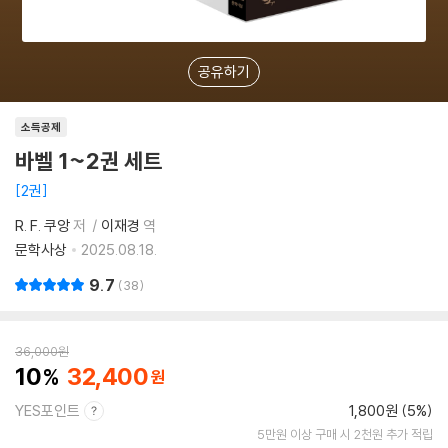
공유하기
소득공제
바벨 1~2권 세트
2권
R. F. 쿠앙
저
이재경
역
문학사상
2025.08.18.
9.7
38
36,000
원
10
32,400
YES포인트
1,800원 (5%)
5만원 이상 구매 시 2천원 추가 적립