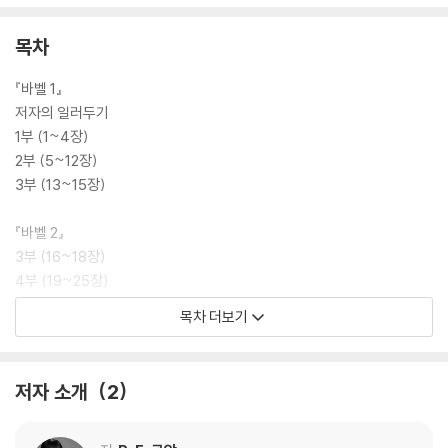
“그녀는 깨쳤다. 혁명은 사실상 언제나 상상 불가라는 것을.
혁명은 알던 세상을 부순다. 미래는 아직 쓰이지 않았기에 가능성으로 넘
목차
쳐난다.”
『바벨 1』
19세기 초반 옥스퍼드대학교를 무대로 제국주의와 자본주의의 확장,
저자의 일러두기
그리고 학계의 공모를 다룬 스팀 펑크 & 다크 아카데미아 걸작
1부 (1~4장)
2부 (5~12장)
20대 중반의 나이에 네뷸러상, 로커스상을 석권한
3부 (13~15장)
『옐로페이스』 작가 R. F. 쿠앙의 대표작
『바벨 2』
★★★네뷸러상, 로커스상, 영국도서상, 알렉스상 수상★★★
3부 (16~18장)
★★★판타지 거장 조지 R. R. 마틴이 직접 선정한 알피상 수상★★★
4부 (19~25장)
★★★뉴욕타임스, 선데이타임스 베스트셀러 1위★★★
5부 (26장~에필로그)
목차 더보기
★★★[트와일라잇] 제작사 템플 힐에서 영화 판권 획득★★★
감사의 말
스물여섯 살의 나이에 세계 3대 SF 문학상 중 네뷸러상과 로커스상을 석
저자 소개
2
권한 R. F. 쿠앙의 대표작.