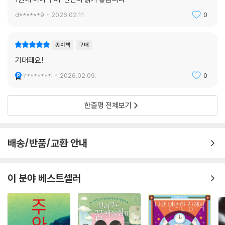
미래를 위한 혁명이냐? 안락한 현재냐?
d******9
2026.02.11.
0
제국주의의 앞잡이로 선발된 식민지 아이들
이 소설의 주인공들은 레티샤 프라이스를 제외하면 식민지 출신이라는 공
종이책
구매
통점을 갖고 있다. 대영제국의 막강한 슈퍼 파워를 지탱하는 근간인 은막
기대돼요!
대 마법을 위해서는 다양한 언어 사용자가 필요하기 때문에, 바벨(왕립번
r*******l
2026.02.09.
0
역원)이 중국과 인도 등의 식민지에서 언어에 탁월한 재능을 가진 아이들
을 장학생으로 선발한 것이다.
한줄평 전체보기
로빈 스위프트: 바벨의 리더인 러벌 교수가 중국 광둥에서 중국인 여성과
의 정략적인 관계로 얻은 사생아. 러벌 교수가 고용한 영국인 하녀로부터
영어를 배우며 자랐고, 어머니가 유행병으로 죽은 후 집으로 찾아온 러벌
배송/반품/교환 안내
교수의 손에 이끌려 영국으로 유학을 떠난다.
라미(라미즈 라피 미르자): 인도 캘커타 출신으로 우르두어, 아랍어, 페르
이 분야 베스트셀러
시아어에 영어, 라틴어, 그리스어, 에스퍄냐어, 이탈리아어까지 섭렵한 언
어 천재. 라미의 가족은 영국인 귀족인 윌슨 경의 집에서 하인으로 일했는
데, 비상한 기억력과 말재주로 윌슨 경의 눈에 들어 엘리트 교육을 받았다.