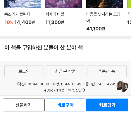
목소리가 들린다
세계의 바깥
마음을 낚시하는 고양
꿈
이
10
14,400
11,300
1
%
원
원
41,100
원
이 책을 구입하신 분들이 산 분야 책
로그인
최근 본 상품
주문/배송
고객센터 1544-3800
티켓 1544-6399
중고샵 1566-4295
eBook 1:1문의/채팅상담
예스이십사(주) 사업자 정보
선물하기
바로구매
카트담기
이용약관
개인정보처리방침
청소년보호정책
PC버전
회사소개
거래처관계자께
도서홍보
광고
Copyright © YES24 Corp. All Rights Reserved.