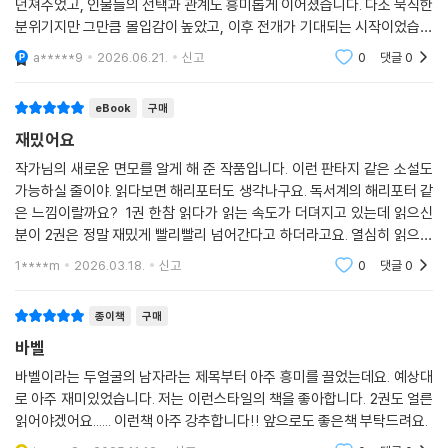
던져주었고, 인물들의 선택과 관계도 흥미롭게 이어졌습니다. 다소 묵직한
보되는가? 번역은 가치중립적인가? 소설 속에서 플레이페어 교수는 학생
분위기지만 그만큼 몰입감이 높았고, 이후 전개가 기대되는 시작이었습니
들에게 번역은 단지 메시지를 전달하는 일이 아니라 원문을 다시 쓰는 일
다. 깊이 있는 이야기를 좋아하는 독자에게 잘 어울리는 작품입니다.
a*****9
2026.06.21.
신고
0
댓글
0
이라고 설명한다. ”바로 여기에 우리의 고충이 있지. 다시쓰기도 글쓰기고,
글쓰기는 늘 작가의 이념과 편견을 반영하니까. 라틴어 트란슬라티오는 옮
긴다는 뜻이야. 즉 번역은 공간적 차원을 포함해. 말 그대로 점령지를 가로
eBook
구매
질러 텍스트를 수송하는 일이고, 이국의 향신료를 나르듯 단어들을 나르는
재밌어요
일이야. 단어들은 로마의 궁정에서 현대 영국의 찻집으로 여행하면서 무척
작가님의 새로운 면모를 알게 해 준 작품입니다. 이런 판타지 같은 소설도
다른 의미를 얻게 되지.”
가능하실 줄이야. 읽다보면 해리포터도 생각나구요. 독서계의 해리포터 같
은 느낌이랄까요? 1권 한참 읽다가 읽는 속도가 더뎌지고 있는데 읽으신
여기서 또 다른 문제가 제기된다. 즉 번역의 정치성이다. 소설 속에 잘 나와
분이 2권은 정말 재밌게 빨리빨리 넘어간다고 하더라고요. 열심히 읽으려
있듯이 번역학은 19세기 독일 낭만주의 시대를 기점으로 제국주의의 전성
고요^^♡
1****m
2026.03.18.
신고
0
댓글
0
기에 하나의 독립된 학문으로 발전했다. 서구 제국주의가 주도한 전 지구
적 근대화는 비유럽 국가들을 상대로 한 식민지 쟁탈전에 다름 아니었는데
종이책
구매
이 과정에서 번역은 식민화의 필수 도구로서 중요한 기능을 수행했다. 이
바벨
러한 식민화의 첨병인 바벨(왕립번역원)에 맞서 식민지 출신인 로빈과 친
구들이 혁명의 기치를 치켜든 것은 너무도 당연한 일이었다.
바벨이라는 두얼굴의 남자라는 제목부터 아주 흥미를 끌었는데요. 예상대
로 아주 재미있었습니다. 저는 이런스타일의 책을 좋아합니다. 2권도 얼른
읽어야겠어요...... 이런책 아주 강추합니다!! 앞으로도 좋은책 부탁드려요.
교수들은 바벨이 지식의 상아탑인 척, 사업과 통상 같은 세속적 관심사 위
에 존재하는 척하지만, 사실은 그렇지 않아. 바벨은 식민주의 사업과 긴밀