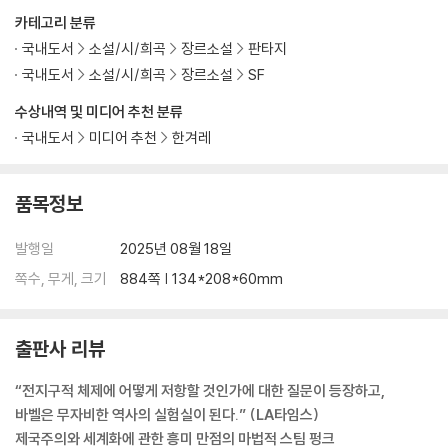
카테고리 분류
국내도서
소설/시/희곡
장르소설
판타지
국내도서
소설/시/희곡
장르소설
SF
수상내역 및 미디어 추천 분류
국내도서
미디어 추천
한겨레
품목정보
발행일
2025년 08월 18일
쪽수, 무게, 크기
884쪽 | 134*208*60mm
출판사 리뷰
“전지구적 체제에 어떻게 저항할 것인가에 대한 질문이 등장하고,
바벨은 무자비한 역사의 실험실이 된다.” (LA타임스)
제국주의와 세계화에 관한 흥미 만점의 마법적 스팀 펑크