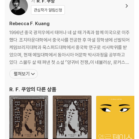
저
R. F. 쿠앙
관심작가 알림신청
Rebecca F. Kuang
1996년 중국 광저우에서 태어나 네 살 때 가족과 함께 미국으로 이주
했다. 조지타운대학에서 중국사를 전공한 후 마셜 장학생에 선발되어
케임브리지대학과 옥스퍼드대학에서 중국학 연구로 석사학위를 받
았으며, 현재 예일대학에서 동아시아 어문학 박사과정을 공부하고
있다. 스물두 살 때 펴낸 첫 소설 『양귀비 전쟁』이 네뷸러상, 로커스
상, 세계판타지상 최종 후보에 오르며 화려하게 데뷔했다. 스물여섯
펼쳐보기
살 때 펴낸 네 번째 소설 『바벨, 혹은 폭력의 필요성』이 《뉴욕타임스》
베스트셀러 1위에 오른 데 이어 네뷸러상, 로커스상, 영국도서상 등
R. F. 쿠앙
의 다른 상품
을 휩쓸면서 영미권에서 가장 핫한 스타 작가의