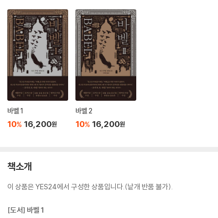
바벨 1
바벨 2
10
16,200
10
16,200
%
%
원
원
책소개
이 상품은 YES24에서 구성한 상품입니다.(낱개 반품 불가).
[도서] 바벨 1