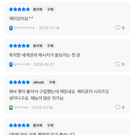
판타지 문학의 성지 옥스퍼드와 빅토리아시대를 생생하게 재현하다
종이책
구매
세계 최고의 명문이자 영문학의 산실인 옥스퍼드대학교는 그 명성에 걸맞
재미있어요^^
게 수많은 작가들을 배출하고 문학작품의 배경이 되어왔다. 판타지 장르만
f********s
2026.07.18.
0
해도 옥스퍼드 출신인 J. R. R. 톨킨과 C. S. 루이스, 루이스 캐럴이 이곳에
서 학생들을 가르치며 불후의 걸작들을 써냈고, 필립 풀먼의 『황금 나침
반』과 J. K. 롤링의 『해리 포터』 시리즈는 고색창연한 옥스퍼드를 배경으로
종이책
구매
놀라운 판타지 세계를 창조해냈다. 이러한 옥스퍼드 판타지의 연장선상에
묵직한 세계관과 메시지가 돋보이는 첫 권
서 『바벨』은 옥스퍼드대학에서 중국학 연구로 석사학위를 받은 작가의 유
a*****9
2026.06.21.
0
학 경험에 각종 역사 기록 및 문학작품의 세부 사항을 토대로 하여 초기 빅
토리아시대, 즉 19세기 옥스퍼드의 생활상을 영화처럼 생생하게 펼쳐내고
있다.
eBook
구매
워낙 평이 좋아서 구입했는데 재밌네요. 해리포터 시리즈도
주 무대인 유니버시티 칼리지, 래드클리프 카메라, 보들리언 도서관과 각
생각나구요. 재능이 많은 작가님.
양각색의 상점들이 밀집한 하이 스트리트, 브로드 스트리트를 종횡무진으
1****m
2026.03.18.
0
로 활보하는 주인공들의 동선을 따라가다 보면 마치 옥스퍼드로 여행 가서
시내 투어를 하는 듯한 느낌이 들 정도다, 『바벨』이 『해리 포터』 시리즈 이
후 다크 아카데미아 장르에서 가장 주목받는 걸작으로 불리는 이유다.
종이책
구매
1권에 이어 구매. 편안히 읽기 좋습니다.