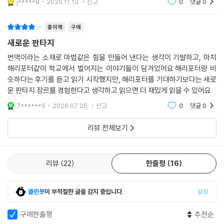
j*****8
2025.11.12.
신고
0
댓글
0
히 엮여 있어. 아니, 바벨 자체가 식민주의 사업이야. 생각해봐. 문학과는
왜 작품들을 영어로만 번역하고 반대로는 하지 않는지, 통역사들은 해외에
종이책
구매
파견돼서 무슨 일을 하는지 궁금하지 않아? 바벨에서 하는 일은 모두 제국
새로운 판타지
의 확장을 위한 일이야. (1권 본문 171쪽)
번역이라는 소재로 마법같은 힘을 만들어 낸다는 생각이 기발하고, 마치
해리포터같이 학교에서 벌어지는 이야기들이 담겨있어요.해리포터랑 비
로빈과 옥스퍼드 번역사 친구들이 주도한 혁명의 목적은 제국주의의 일방
슷하다는 후기를 듣고 읽기 시작했지만, 해리포터를 기대하기보다는 새로
적 식민화에 봉사하는 번역이 아닌, 상호 소통과 이해라는 진정한 세계화
운 판타지 장르를 경험한다고 생각하고 읽으면 더 재밌게 읽을 수 있어요
를 위한 번역을 완성하는 것이기도 했다. 따라서 폭력과 비폭력 투쟁 사이
7******5
2026.07.25.
신고
0
댓글
0
에서 갈등하던 그들이 결국 번역 마법으로 바벨을 폭파시키는 결말 역시
너무도 당연한 귀결이라 할 수 있다.
리뷰 전체보기
“그게 바로 번역 아냐? 대화도 마찬가지지. 상대의 말을 듣고, 편견의 벽을
넘어 상대가 말하고자 하는 바를 엿보려 애쓰는 것. 세상에 자신을 내놓고
리뷰
22
한줄평
16
누군가 이해해주길 바라는 것.” (2권 본문 423쪽)
“끊임없이 팽창하는 제국에 대한 풍부한 묘사와 함께 언어학, 역사, 정치
클린봇
이 부적절한 글을 감지 중입니다.
설정
및
구매한줄평
추천순
빅토리아시대 영국을 면밀히 탐구한다.” (라이브러리 저널)