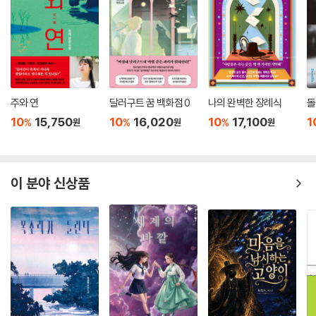
빅투아르 데그라브: 서인도제도의 아이티 출신으로 크레욜어와 프랑스어,
그리스어와 라틴어에 능하다. 영국을 거쳐 프랑스에서 엘리트 가문의 하녀
(사실상 노예)로 있다가 고용주의 소개로 바벨에 입학하게 된다.
레티(레티샤 프라이스): 영국 해군 제독의 딸로 언어에 뛰어난 재능을 가
졌지만 여성 차별 때문에 원치 않는 결혼이 예정된 상황에서 옥스퍼드 재
주와 연
달러구트 꿈 백화점 0
나의 완벽한 장례식
돌
학생인 오빠의 자살 후 간신히 바벨에 입학한다.
10
15,750
10
16,020
10
17,100
1
%
%
%
원
원
원
그리핀 스위프트: 로빈 이전에 러벌 교수가 중국 마카오에서 중국인 여성
과의 정략적인 관계로 얻은 아들. 즉 로빈의 이복형. 바벨이 대영제국의 앞
이 분야 신상품
잡이라는 사실을 깨닫고 반체제 조직인 헤르메스 협회에 가담하여 폭력 투
쟁을 이끈다.