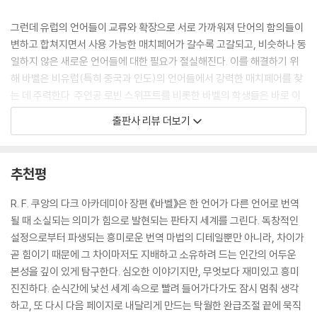
그런데 유럽의 언어들이 교류와 확장으로 서로 가까워져 단어의 함의들이
변하고 합쳐지면서 사용 가능한 매치페어가 갈수록 고갈되고, 비슷하나 동
일하지 않은 새로운 언어들에 대한 필요가 절실해진다. 이를 해결하기 위
해 바벨은 비유럽(특히 중국과 인도)의 언어들에서 강력한 매치페어를 찾
는 데 주력한다. 주인공 로빈 스위프트를 비롯한 바벨의 학생들은 바로 이
러한 용도로 세계 각지에서 선발된 언어 천재들이다.
출판사 리뷰 더보기
로빈은 대영제국의 기반인 실버워크를 책임질 엘리트 번역사로서의 자질
을 착실히 키워가지만, 어느 날 이복형 그리핀을 만나면서 평화로운 학창
추천평
생활에 위기가 찾아온다. 그리핀 역시 중국계이자 바벨 출신으로, 그리핀
이 바벨에 반기를 들고 잠적하자 대타로 러벌 교수가 로빈을 선택한 것이
R. F. 쿠앙의 다크 아카데미아 장편 《바벨》은 한 언어가 다른 언어로 번역
었다. 그리핀은 로빈에게 바벨이 어떻게 외국 언어들을 이용해 대영제국의
될 때 소실되는 의미가 힘으로 발현되는 판타지 세계를 그린다. 독창적인
식민지 침탈에 앞장서고 있는지 설명하고, 이에 대항하는 비밀 결사 조직
설정으로부터 파생되는 흥미로운 번역 마법의 디테일뿐만 아니라, 차이가
‘헤르메스 협회’에 가담하라고 설득한다. 로빈은 중국계로서의 정체성과
곧 힘이기 때문에 그 차이마저도 지배하고 소유하려 드는 인간의 어두운
제국 번역가로서의 안락한 미래 사이에서 갈등하다가 그리핀과의 관계를
본성을 깊이 있게 탐구한다. 심오한 이야기지만, 무엇보다 재미있고 흥미
끊는다. 발각될 경우 궁핍과 굶주림에 시달리던 비참한 과거로 돌아가게
진진하다. 순식간에 낯선 세계 속으로 빨려 들어가다가도 잠시 멈춰 생각
될 것이 두려웠기 때문이다.
하고, 또 다시 다음 페이지로 내달리게 만드는 탁월한 완급조절 끝에 묵직