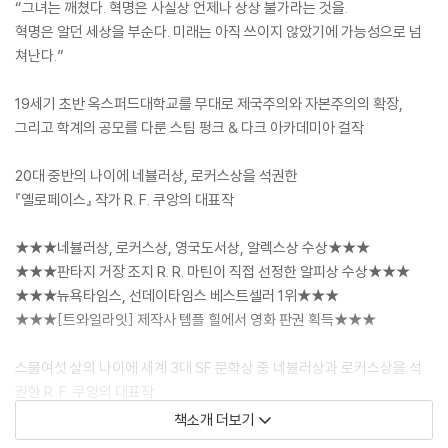
“그녀는 깨쳤다. 혁명은 사실상 언제나 상상 불가라는 것을.
혁명은 알던 세상을 부순다. 미래는 아직 쓰이지 않았기에 가능성으로 넘
쳐난다.”
19세기 초반 옥스퍼드대학교를 무대로 제국주의와 자본주의의 확장,
그리고 학계의 공모를 다룬 스팀 펑크 & 다크 아카데미아 걸작
20대 중반의 나이에 네뷸러상, 로커스상을 석권한
『옐로페이스』 작가 R. F. 쿠앙의 대표작
★★★네뷸러상, 로커스상, 영국도서상, 알렉스상 수상★★★
★★★판타지 거장 조지 R. R. 마틴이 직접 선정한 알피상 수상★★★
★★★뉴욕타임스, 선데이타임스 베스트셀러 1위★★★
★★★[트와일라잇] 제작사 템플 힐에서 영화 판권 획득★★★
스물여섯 살의 나이에 세계 3대 SF 문학상 중 네뷸러상과 로커스상을 석
권한 R. F. 쿠앙의 대표작.
책소개 더보기
[도서] 바벨 2