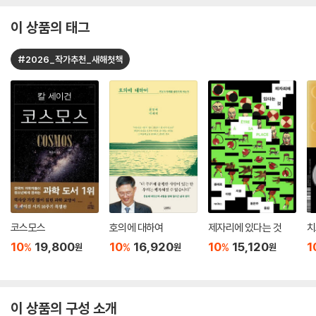
이 상품의 태그
#2026_작가추천_새해첫책
코스모스
호의에 대하여
제자리에 있다는 것
치
10
19,800
10
16,920
10
15,120
1
%
%
%
원
원
원
이 상품의 구성 소개