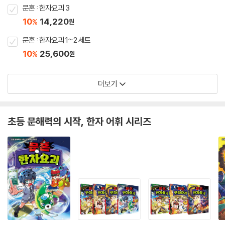
문혼 : 한자요괴 3
10
14,220
%
원
문혼 : 한자요괴 1~2 세트
10
25,600
%
원
더보기
초등 문해력의 시작, 한자 어휘 시리즈