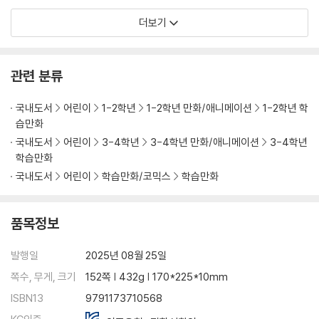
더보기
관련 분류
국내도서
어린이
1-2학년
1-2학년 만화/애니메이션
1-2학년 학
습만화
국내도서
어린이
3-4학년
3-4학년 만화/애니메이션
3-4학년
학습만화
국내도서
어린이
학습만화/코믹스
학습만화
품목정보
발행일
2025년 08월 25일
쪽수, 무게, 크기
152쪽 | 432g | 170*225*10mm
ISBN13
9791173710568