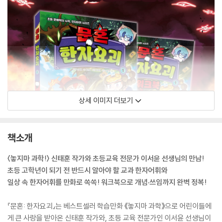
상세 이미지 더보기
책소개
〈놓지마 과학!〉 신태훈 작가와 초등교육 전문가 이서윤 선생님의 만남!
초등 고학년이 되기 전 반드시 알아야 할 교과 한자어휘와
일상 속 한자어휘를 만화로 쏙쏙! 워크북으로 개념·쓰임까지 완벽 정복!
『문혼: 한자요괴』는 베스트셀러 학습만화 《놓지마 과학》으로 어린이들에
게 큰 사랑을 받아온 신태훈 작가와, 초등 교육 전문가인 이서윤 선생님이