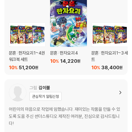
문혼 : 한자요괴 1~4권
문혼 : 한자요괴 4
문혼 : 한자요괴 1~3 세
워크북 세트
트
10
14,220
%
원
10
51,200
10
38,400
%
%
원
원
그림
김이불
관심작가 알림신청
어린이의 마음으로 작업에 임했습니다. 재미있는 작품을 만들 수 있
도록 도움 주신 썬더스튜디오 제작진 여러분, 진심으로 감사드립니
다!