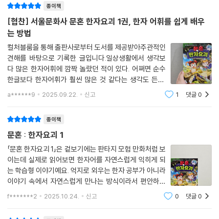
종이책
[협찬] 서울문화사 문혼 한자요괴 1권, 한자 어휘를 쉽게 배우
는 방법
컬처블룸을 통해 출판사로부터 도서를 제공받아주관적인
견해를 바탕으로 기록한 글입니다.일상생활에서 생각보
다 많은 한자어휘에 깜짝 놀랐던 적이 있다. 어쩌면 순수
한글보다 한자어휘가 훨씬 많은 것 같다는 생각도 든다.
필자의 자녀 9살 보물이도 학교 아침 시간 한자를 배운다
a******9
2025.09.22.
신고
1
댓글
0
고 들었는데, 평소에는 자주 접하지 않아 어려움을 느끼는
눈치였다. 어떻게 하면 재미있는 학습이 가
종이책
문혼 : 한자요괴 1
「문혼 한자요괴 1」은 겉보기에는 판타지 모험 만화처럼 보
이는데 실제로 읽어보면 한자어를 자연스럽게 익히게 되
는 학습형 이야기예요. 억지로 외우는 한자 공부가 아니라
이야기 속에서 자연스럽게 만나는 방식이라서 편안하게
읽히는 점이 특징이었어요. 특히 한자어가 일상 안에서 얼
f*******2
2025.10.24.
신고
0
댓글
0
마나 자주 쓰이는지를 이야기 흐름 속에서 보여주니 어휘
가 왜 중요한지 바로 이해가 되었어요.이