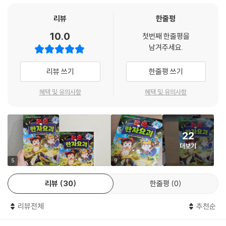
리뷰
한줄평
10.0
첫번째 한줄평을
남겨주세요.
리뷰 쓰기
한줄평 쓰기
혜택 및 유의사항
혜택 및 유의사항
22
더보기
5
9
리뷰
30
한줄평
0
리뷰전체
추천순