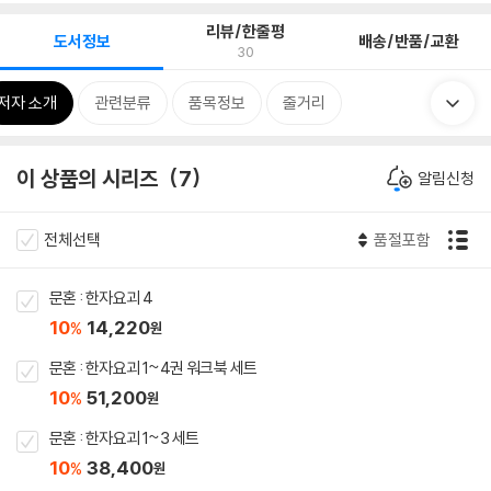
리뷰/한줄평
도서정보
배송/반품/교환
30
저자 소개
관련분류
품목정보
줄거리
이 상품의 시리즈
7
알림신청
전체선택
품절포함
문혼 : 한자요괴 4
10
14,220
%
원
문혼 : 한자요괴 1~4권 워크북 세트
10
51,200
%
원
문혼 : 한자요괴 1~3 세트
10
38,400
%
원