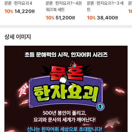
문혼 : 한자요괴 4
문혼 : 한자요괴 1~4권
문혼 : 한자요괴 1~3 세
문
워크북 세트
트
10
14,220
1
%
원
10
51,200
10
38,400
%
%
원
원
상세 이미지