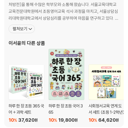
처방전]을 통해 수많은 학부모와 소통해 왔습니다. 서울교육대학교
교육전문대학원에서 초등영어교육 석사 과정을 마치고, 서울상담심
리대학원대학교에서 상담심리를 공부하며 마음을 연구하고 있다. 현
재 초등생활처방전 연구소 소장이자 국어쨈 대표를 맡고 있다. 지은
펼쳐보기
책으로는 『이서윤쌤의 초등한자어휘 일력』, 『최소한의 학부모 문해
력』, 『초등 공부 정서보다 중요한 것은 없습니다』, 『이서윤의 초등생
이서윤
의 다른 상품
활 처방전 365』, 『이서윤쌤의 초등 글쓰기 처방전 시리즈』 등
하루 한 장 초등 365 국
하루 한 장 초등 국어 3
사회정서교육 연계 도
어 + 과학 세트
65
서 세트 (초등 1-2학년)
10
37,620
10
19,800
10
64,620
%
%
%
원
원
원