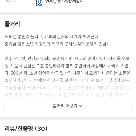
KC인증
인증유형 : 적합성확인
줄거리
500년 봉인이 풀리고, 요괴와 문사의 세계가 깨어난다!
호기심 많은 소년 최강인과 최고의 문사 난설의 운명적 만남!
아주 오래전, 인간과 요괴는 공존했지만, 요괴의 왕이 나타나 세상을 위협
했고, 문사 난설은 그를 봉인하다가 함께 봉인되어 세상에서 사라지고 만
다. 500년 뒤, 소년 강인은 학교 뒷산의 나무에서 요괴가 나온다는 소문을
확인하러 갔다가 땅에 묻힌 상자를 발견한다. 상자 속 물건에 겹겹이 붙은
부적을 뜯자, 붓이 드러나고, 그 순간 난설이 깨어난다. 예상치 못한 존재에
놀라 달아난 강인. 그러나 집에 돌아오니 난설이 이미 방 안에서 기다리고
있다. 요괴가 따라붙자 강인은 황급히 유튜브로 요괴 퇴치법을 찾고, 난설
줄거리 더보기
은 자신이 요괴가 아닌 문사임을 설명한다. 그때 밖에서 들려오는 소란에
문을 열자, 강인의 엄마가 나무 요괴에게 칭칭 감겨있는데…. 요괴가 없다
는 걸 확인하려다 오히려 요괴를 불러온 강인! 과연 그는 엄마를 구할 수 있
리뷰/한줄평
30
을까?