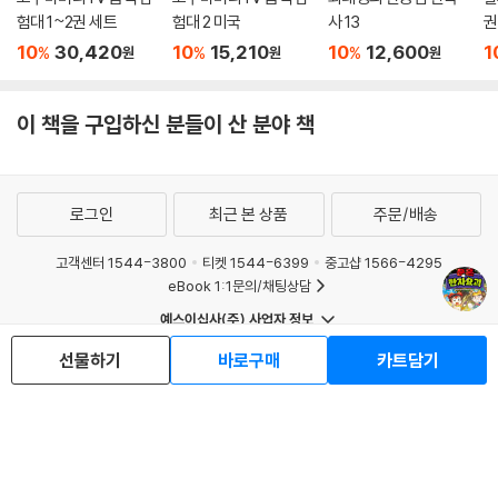
험대 1~2권 세트
험대 2 미국
사 13
권
10
30,420
10
15,210
10
12,600
1
%
%
%
원
원
원
이 책을 구입하신 분들이 산 분야 책
로그인
최근 본 상품
주문/배송
고객센터 1544-3800
티켓 1544-6399
중고샵 1566-4295
eBook 1:1문의/채팅상담
예스이십사(주) 사업자 정보
이용약관
개인정보처리방침
청소년보호정책
선물하기
바로구매
카트담기
PC버전
회사소개
거래처관계자께
도서홍보
광고
Copyright © YES24 Corp. All Rights Reserved.
MATOM4