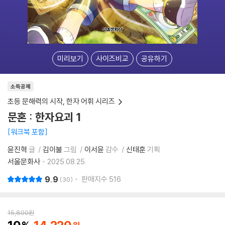
미리보기
사이즈비교
공유하기
소득공제
초등 문해력의 시작, 한자 어휘 시리즈
문혼 : 한자요괴 1
워크북 포함
윤진혁
글
김이불
그림
이서윤
감수
신태훈
기획
서울문화사
2025.08.25.
9.9
판매지수
516
30
15,800
원