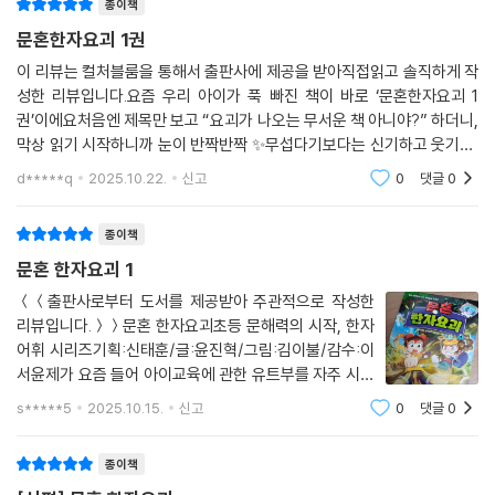
종이책
문혼한자요괴 1권
이 리뷰는 컬처블룸을 통해서 출판사에 제공을 받아직접읽고 솔직하게 작
성한 리뷰입니다.요즘 우리 아이가 푹 빠진 책이 바로 ‘문혼한자요괴 1
권’이에요처음엔 제목만 보고 “요괴가 나오는 무서운 책 아니야?” 하더니,
막상 읽기 시작하니까 눈이 반짝반짝 ✨무섭다기보다는 신기하고 웃기고,
한자까지 배울 수 있어서 완전 꿀잼이래요이 책은 한자를 지키는 요괴들이
d*****q
2025.10.22.
신고
0
댓글
0
등장해서 벌어
종이책
문혼 한자요괴 1
＜＜출판사로부터 도서를 제공받아 주관적으로 작성한
리뷰입니다.＞＞문혼 한자요괴초등 문해력의 시작, 한자
어휘 시리즈기획:신태훈/글:윤진혁/그림:김이불/감수:이
서윤제가 요즘 들어 아이교육에 관한 유트부를 자주 시청
하는데 아이 학습습관 잡아주기가 중요하다고 하고 꼭 빠
s*****5
2025.10.15.
신고
0
댓글
0
지지 않고 하는 이야기가 문해력과 한자 어휘 공부에요얼
마나 중요한지 꼭 등장하는 한자어휘 이야기 다시
종이책