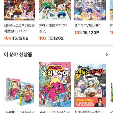
백앤아×고고프렌즈 국
흔한남매의 흔한 호기
멜로우TV 팀나빠 1
흔
어별동대 1 : 시작
심 15
10
15,120
1
%
원
10
15,120
10
15,120
%
%
원
원
이 분야 신상품
고구마머리TV 음식 탐
고구마머리TV 음식 탐
최태성의 한능검 한국
날