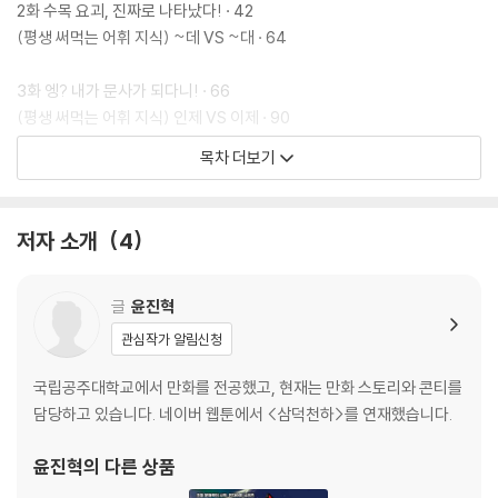
2화 수목 요괴, 진짜로 나타났다! · 42
(평생 써먹는 어휘 지식) ~데 VS ~대 · 64
3화 엥? 내가 문사가 되다니! · 66
(평생 써먹는 어휘 지식) 인제 VS 이제 · 90
목차 더보기
4화 강인 VS 하준, 첫 번째 충돌 · 92
(평생 써먹는 어휘 지식) 폭발 VS 폭발 · 120
저자 소개
4
5화 이제는 한 팀 · 122
(평생 써먹는 어휘 지식) 우리말 날짜 세는 법 · 146
글
윤진혁
관심작가 알림신청
국립공주대학교에서 만화를 전공했고, 현재는 만화 스토리와 콘티를
담당하고 있습니다. 네이버 웹툰에서 <삼덕천하>를 연재했습니다.
윤진혁
의 다른 상품