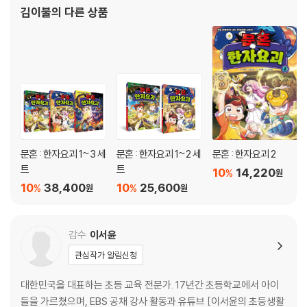
김이불
의 다른 상품
문혼 : 한자요괴 1~3 세
문혼 : 한자요괴 1~2 세
문혼 : 한자요괴 2
트
트
10
14,220
%
원
10
38,400
10
25,600
%
%
원
원
감수
이서윤
관심작가 알림신청
대한민국을 대표하는 초등 교육 전문가. 17년간 초등학교에서 아이
들을 가르쳤으며, EBS 공채 강사 활동과 유튜브 [이서윤의 초등생활