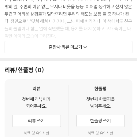
생각만 하지 말고 진짜 강한 사람이 되면 좋겠어요. 그래서 특별한 비법을
밖의 일, 주변의 이유 없는 무시나 비웃음 등등. 이처럼 생각하고 싶지 않은
전수하는 거예요.
두렵고 어려운 상황들과 맞닥뜨리면 우리의 태도는 보통 둘 중 하나가 된
앞으로 여러분 앞에 힘들고 어려운 일들이 조금씩 나타날 거예요. 그럴 때
다. 정면으로 부딪쳐 헤쳐 나가거나, 그냥 피해 버리거나. 이 책에서도 친구
마다 평소에 키워 온 강한 몸과 마음으로 당당하게 헤쳐 나가길 바라요. 이
들의 놀림이나 힘든 일에 직면했을 때, 용기를 내지 못하고 고개 숙이는 나
책을 곰곰이 읽어 보면 어떻게 해야 할지 알 테니까요.
약한 아이의 모습이 그려진다.
여러분의 하루를 응원합니다!
출판사 리뷰 더보기
- 어느덧 강한 어른이 된 작가, 윤주성
《할아버지는 무림 고수》는 귀여워서 웃음이 나면서도 또 한편으로는 안쓰
--- 「작가의 말」 중에서
러운 마음으로 응원하게 되는 초등 4학년생, 도우의 이야기이다. 학교 생
활에서 늘 자신감이 부족하고, 친구 관계에서도 치이기 일쑤인 도우가 더
리뷰/한줄평
0
이상은 이렇게 살 수 없다며 처음으로 용기를 낸다. 바로 무술을 배워 힘을
기르기로 한 것. 도우는 할아버지와 보내는 한 달이라는 시간을 통해 어떻
게 강한 존재로 거듭나게 될까?
리뷰
한줄평
첫번째 리뷰어가
첫번째 한줄평을
나약하던 아이, 강해지기로 결심하다
되어주세요.
남겨주세요.
도우는 정글 같은 학교에서 약하디약한 토끼처럼 살아가는, 소심하고 나약
리뷰 쓰기
한줄평 쓰기
한 아이이다.어느 날, 반 친구들에게 치이고 동네 일진들에게 돈을 뜯긴 도
우는 무기력하게 집으로 돌아와 낮잠을 자다가 꿈을 꾼다. 자신이 대단한
혜택 및 유의사항
혜택 및 유의사항