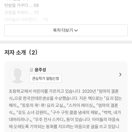
텃밭을 가꾸다 … 58
권법을 익히다 … 70
아이들이 사라졌다! … 79
달라진 나 … 90
목차 더보기
작가의 말 … 99
저자 소개
2
글
윤주성
관심작가 알림신청
초등학교에서 어린이를 가르치고 있습니다. 2020년 『엄마의 결혼
식』으로 한국안데르센상을 수상했습니다. 지은 책으로는 『요괴 잡는
해치』, 『토토의 쿡! 쿡! 요리 교실』, 『스카이 레이싱』, 『엄마의 결혼
식』, 『유도 소녀 강원미』, 『구수 구릿 쿰쿰 냄새의 제왕』, 『벅벅, 내가
대머리라니!』, 『우주 전사 스카디』 등이 있습니다. 아이들의 마음속
에 오래도록 기억되는 동화를 지으려는 마음으로 글을 쓰고 있답니