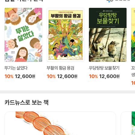
뚜기는 살았다
부활의 황금 용검
우당탕탕 보물찾기
꼬
생
10
12,600
10
12,600
10
12,600
%
%
%
원
원
원
1
카드뉴스로 보는 책