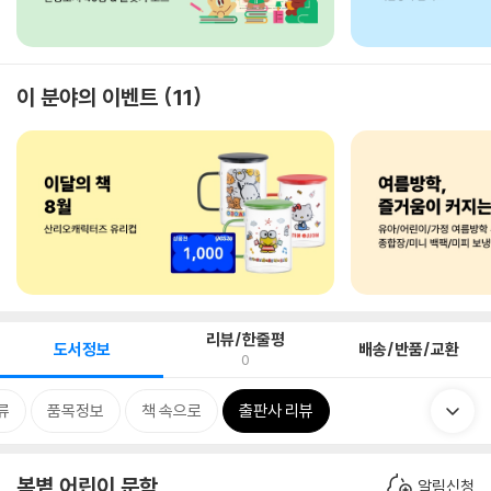
이 분야의 이벤트
11
리뷰/한줄평
도서정보
배송/반품/교환
0
류
품목정보
책 속으로
출판사 리뷰
봄볕 어린이 문학
알림신청