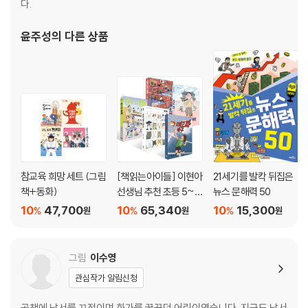
다.
윤주성
의 다른 상품
참교육 희망 세트 (그림
[책읽는아이들] 이현아
21세기를 발칵 뒤집은
책+동화)
선생님 추천 초등 5~6
뉴스 문해력 50
학년 세트
10
47,700
10
65,340
10
15,300
%
%
%
원
원
원
그림
이수영
관심작가 알림신청
공책에 낙서를 끄적이며 화가를 꿈꾸던 어린이였습니다. 지금도 낙서