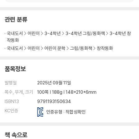
관련 분류
국내도서
어린이
3-4학년
3-4학년 그림/동화책
3-4학년 창
작동화
국내도서
어린이
어린이 문학
그림/동화책
창작동화
품목정보
발행일
2025년 09월 11일
쪽수, 무게, 크기
100쪽 | 188g | 148*210*6mm
ISBN13
9791193150634
KC인증
인증유형 : 적합성확인
책 속으로