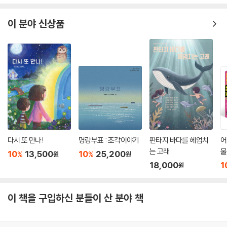
감정들이 조금씩 사라진 것이다. 시골집에는 영화나 만화에서 볼 법한 각
종 무술 수련 기구들도 있었지만, 할아버지는 도우에게 맨손으로 힘을 기
이 분야 신상품
르는 방법을 알려 준다. 다른 사람을 다치게 하는 것은 진정한 무술이 아니
라고 말씀하며, 할아버지는 자신을 괴롭히는 사람들을 더 큰 힘으로 눌러
이기고자 했던 도우의 그릇된 욕심을 깨우쳐 준다.결국 도우는 할아버지와
여름 방학을 보낸 뒤 작고 단단한 까만 콩처럼 영글어 학교로 돌아간다. 온
몸에 근육이 붙고 날래졌을 뿐 아니라 두려움과 마주해도 피하지 않는, 몸
과 마음이 모두 단단한 아이가 된 것이다.
투박하지만 다정하게, 믿고 기다려 주는 어른의 존재
다시 또 만나!
명랑부표 : 조각이야기
판타지 바다를 헤엄치
어
사람은 누구나 어려움과 좌절을 겪는다. 그때마다 회피하거나 주저앉을 것
는 고래
물
인가? 두려움에 사로잡혀 무너지는 대신 자신을 믿고 다시 일어설 것인
10
13,500
10
25,200
%
%
원
원
18,000
1
가? 너무나 당연한 이야기지만 시련을 이겨 내고 성장하려면 아이들에게
원
는 숱한 연습의 시간이 필요하다. 튼튼한 몸을 만들어 줄 운동, 무엇인가를
끈기 있게 해내는 경험, 불안하고 흔들리는 마음을 가라앉히려는 노력들을
이 책을 구입하신 분들이 산 분야 책
되풀이해야 하는 것이다. 또 그것 말고도 꼭 필요한 한 가지가 있다. 바로
어른들의 지지와 기다림이다.