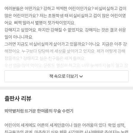
여러분들은 어떤가요? 강하고 씩씩한 어린이인가요? 비실비실하고 겁이
많은 어린이인가요? 저는 초등학생 때 비실비실하고 겁이 많은 어린이였
어요. 삐쩍 말라서 별명이 젓가락이었지요.
강해지고 싶었어요. 하지만 강해질 수 없었지요. 강해지는 것은 결코 쉬운
일이 아니니까요.
그러면 지금도 비실비실하게 살아가고 있을까요? 아니요. 지금은 아주 강
해졌어요. 누구보다 당당하게 세상을 살아가고 있지요. 제가 어떻게 강해
졌을까요? 강해지고 싶은 친구들은 새겨 들어요.
우선 밥을 많이 먹어요. 운동도 열심히 하고요. 너무 늦게까지 놀지 말고 잠
자리에 일찍 들어요. 그러면 어느 정도 체력이 강해질 수 있을 거예요.
책 속으로 더보기
책도 많이 읽어요. 친구들과도 사이좋게 지내고요. 공부도 열심히 해요. 주
어진 일을 끝까지 책임감 있게 해내요.
애걔, 그게 무슨 강해지는 방법이냐고요? 몸만 강하면 뭐해요. 마음이 강
출판사 리뷰
해야지요. 제가 어른이 되어 보니까 마음이 강한 사람이 진정으로 강한 사
람이더라고요. 마음이 강하면 어떤 고난과 역경도 다 이겨 낼 수 있으니까
뙤약볕처럼 뜨거운 한여름의 무술 수련기
요. 저는 여러분이 몸과 마음이 모두 건강한 사람으로 성장하면 좋겠어요.
지금 생각해 보면 저는 어릴 적 강해지고 싶은 마음만 컸지 강해지기 위한
어린이의 세계에도 어른의 세계만큼이나 많은 어려움이 있다. 학업 성적,
노력은 안 한 것 같아요. 그러니 강해질 수 없었던 거지요. 저는 여러분이
친구들과의 관계, 마주하기 싫은 체육 시간처럼 시시때때로 주어지는 능력