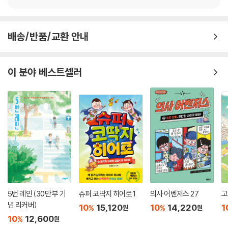
내공을 지닌 강한 존재가 되어 자기를 괴롭힌 아이들, 못된 사람들을 혼내
주는 꿈이었다. 도우는 이것이 자신의 미래를 예견한 꿈이라고 생각하고,
여름 방학 동안 팔공산 자락에서 무술 수련을 하며 사시는 외할아버지를
배송/반품/교환 안내
찾아가 무술을 배워야겠다고 마음먹게 된다.
할아버지는 용기를 내어 무술 수련을 청하는 도우를 말없이 받아 주지만,
이 분야 베스트셀러
도우의 기대와 달리 곧바로 무술을 가르쳐 주지는 않는다. 거위 길들이기,
방울토마토 가꾸기, 명상하기 등 영 재미없고 쓸데없어 보이는 일들만 잔
뜩 시키는 거다. 거위들은 왜 그리 사나우며, 한여름 방울토마토 밭 가꾸기
는 왜 그리 끝없이 이어지는지! 할아버지를 만나면 곧 무술의 달인이라도
될 것만 같았던 도우. 빨리 끝장을 보고 결과를 얻고 싶은 도우에게 시간은
너무나 느리게, 답답하게 흘러가는 것만 같다.
몸과 마음의 근력을 키워 준 할아버지의 명 처방전
그러나 하루하루 시간이 지나고 보니, 거위를 길들이고 방울토마토를 키우
5번 레인 (30만 부 기
슈퍼 코딱지 히어로 1
의사 어벤저스 27
고
는 일은 도우의 급한 마음을 가라앉히고 인내심을 길러 주는 할아버지의
념 리커버)
10
15,120
10
14,220
1
%
%
원
원
좋은 처방이었다. 끈기 있게 거위와 친해지고 텃밭에서 수확의 기쁨을 맛
10
12,600
%
원
보며, 또 자연 속에서 명상을 하며 도우의 마음 안에 있던 급한 성질과 나쁜