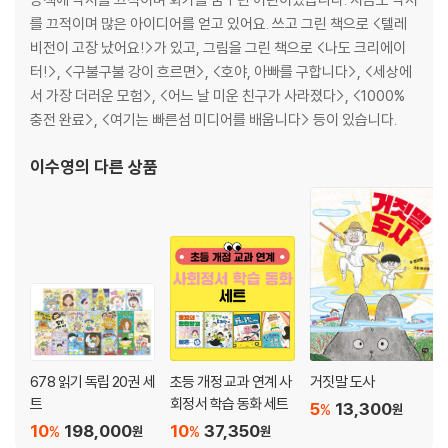
를 끄적이며 많은 아이디어를 얻고 있어요. 쓰고 그린 책으로 <텔레
비전이 고장 났어요!>가 있고, 그림을 그린 책으로 <나도 크리에이
터!>, <구불구불 강이 흐르면>, <호야, 아빠를 구합니다>, <세상에
서 가장 더러운 모험>, <어느 날 미운 친구가 사라졌다>, <1000%
충전 완료>, <여기는 빠른섬 미디어를 배웁니다> 등이 있습니다.
이수영
의 다른 상품
678 읽기 독립 20권 세
초등 개정 교과 연계 사
거짓말 도사
트
회정서 학습 동화 세트
5
13,300
%
원
10
198,000
10
37,350
%
%
원
원