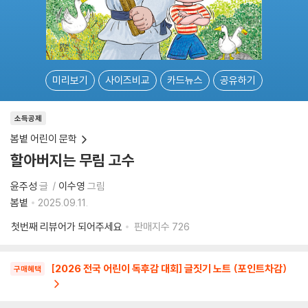
미리보기
사이즈비교
카드뉴스
공유하기
소득공제
봄볕 어린이 문학
할아버지는 무림 고수
윤주성
글
이수영
그림
봄볕
2025.09.11.
첫번째 리뷰어가 되어주세요
판매지수
726
[2026 전국 어린이 독후감 대회] 글짓기 노트 (포인트차감)
구매혜택