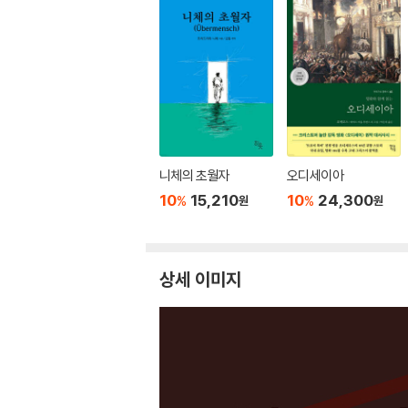
니체의 초월자
오디세이아
10
15,210
10
24,300
%
%
원
원
상세 이미지