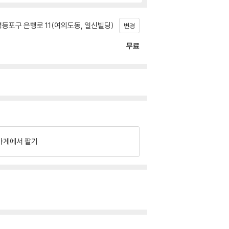
등포구 은행로 11(여의도동, 일신빌딩)
변경
무료
가게에서 팔기