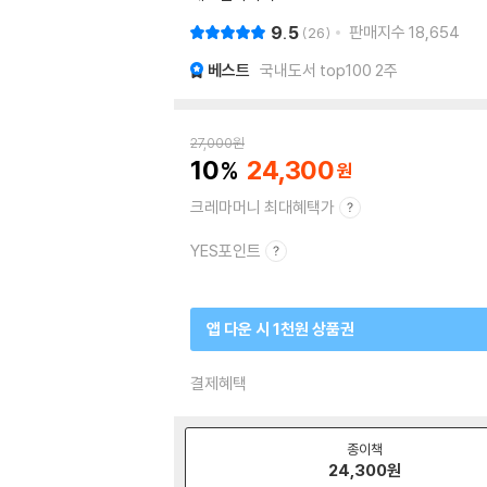
9.5
판매지수
18,654
26
베스트
국내도서 top100 2주
27,000
원
10
24,300
크레마머니 최대혜택가
YES포인트
앱 다운 시 1천원 상품권
결제혜택
종이책
24,300
원