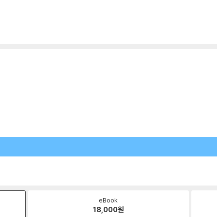
eBook
18,000
원