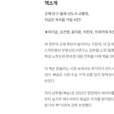
책소개
규제·인구·월세·신도시·교통망,
지금은 옥석을 가릴 시간!
★아기곰, 오건영, 윤지호, 이진우, 트루카피 추
새 정부의 규제 폭탄이 쏟아지는 가운데, 내 집 
스마트튜브 부동산조사연구소 김학렬 소장(필명 빠
핵심 노하우와 변곡점 대응 전략을 더해 책을 대폭
이 책은 흔들리는 시장 속에서도 투자자가 반드시 
있다. 빠숑은 시장·수요·가격·상품·입지·정책 
보인다.
저자 김학렬(빠숑)은 25년간 현장에서 데이터를
부터 실거주 매수자까지 폭넓은 지지를 받아왔다. 
문가의 책”이라며 강력 추천했다.