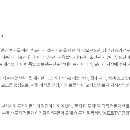
천!
마련과 투자를 위한 ‘흔들리지 않는 기준’을 담은 책. 앞으로 3년, 집값 상승의 
숑)의 대표작 《대한민국 부동산 사용설명서》 1판이 출간된 지 7년, 부동산 
 개정했다. 이번 특별 증보판은 단순 업데이트가 아니라, 달라진 시장에 맞춰 새
지켜야 할 ‘원칙’을 제시한다. 금리 향방 vs 대출 억제, 월세 시대, 정책 쇼크
6대 요소를 중심으로, 서울·비서울 전망, 아파트를 넘어 오피스텔·토지·지식산업
 분석하며 투자자들에게 길잡이가 되어왔다. ‘묻지 마 투자’ ‘자극적 전문가 멘
부동산 투자 전문가 아기곰은 “혼돈과 규제 속 투자 필독서”, ‘삼프로TV’ 진