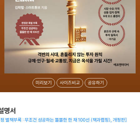
미리보기
사이즈비교
공유하기
용설명서
정 별책부록 : 무조건 성공하는 똘똘한 한 채 100선 (책과랩핑), 개정판