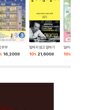
 부부
말하지 않고 말하기
달러구트 꿈 백화점 0
위버멘
16,200
10
21,600
10
16,020
10
1
%
%
%
%
원
원
원