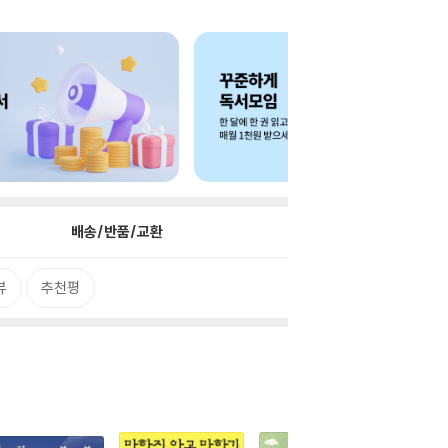
배송/반품/교환
뷰
추천평