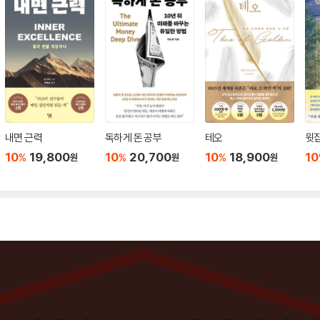
내면 근력
독하게 돈 공부
테오
윗집
10
19,800
10
20,700
10
18,900
10
%
%
%
원
원
원