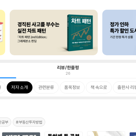
리뷰/한줄평
26
차
저자 소개
관련분류
품목정보
책 속으로
출판사 리
산공부
#부동산투자방법