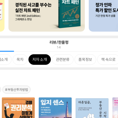
리뷰/한줄평
14
책소개
목차
저자 소개
관련분류
품목정보
책 속으로
#부동산투자방법