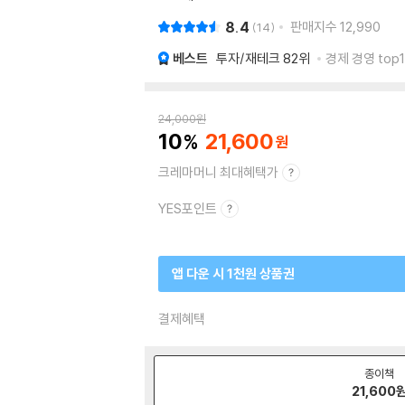
8.4
판매지수
12,990
14
베스트
투자/재테크
82위
경제 경영 top1
24,000
원
10
21,600
크레마머니 최대혜택가
YES포인트
앱 다운 시 1천원 상품권
결제혜택
종이책
21,600