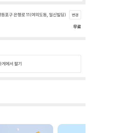
등포구 은행로 11(여의도동, 일신빌딩)
변경
무료
가게에서 팔기