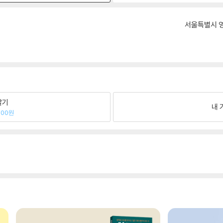
서울특별시 영
팔기
내 
600원