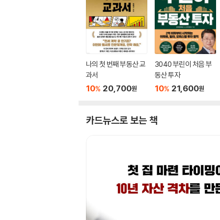
나의 첫 번째 부동산 교
3040 부린이 처음 부
과서
동산 투자
10
20,700
10
21,600
%
%
원
원
카드뉴스로 보는 책