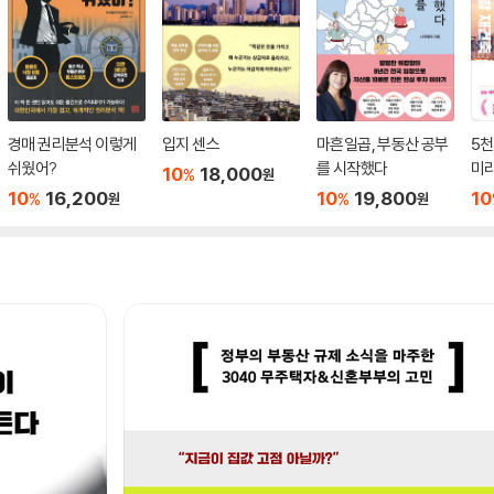
경매 권리분석 이렇게
입지 센스
마흔일곱, 부동산 공부
5천
쉬웠어?
를 시작했다
미
10
18,000
%
원
재
10
16,200
10
19,800
10
%
%
원
원