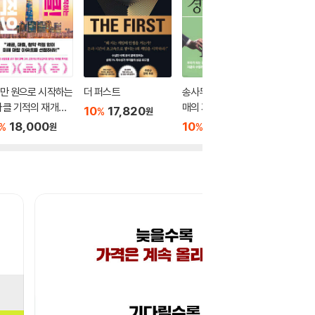
만 원으로 시작하는
더 퍼스트
송사무장의 부동산 경
월급쟁이
라클 기적의 재개발
매의 기술
하라
10
17,820
%
원
건축
18,000
10
14,400
10
1
%
%
%
원
원