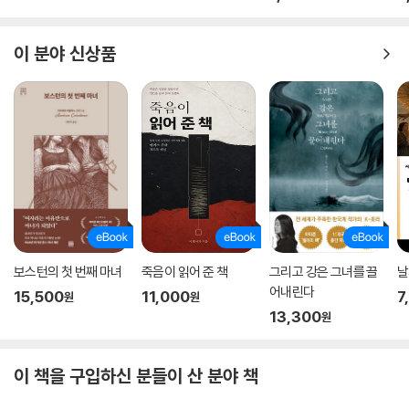
이 분야 신상품
보스턴의 첫 번째 마녀
죽음이 읽어 준 책
그리고 강은 그녀를 끌
날
어내린다
15,500
11,000
7
원
원
13,300
원
이 책을 구입하신 분들이 산 분야 책