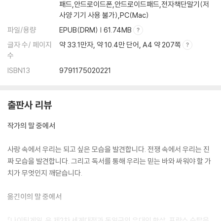
패드,안드로이드폰,안드로이드패드,전자책단말기(저
사양 기기 사용 불가),PC(Mac)
파일/용량
EPUB(DRM) | 61.74MB
글자 수/ 페이지
약 33.1만자, 약 10.4만 단어, A4 약 207쪽
수
ISBN13
9791175020221
출판사 리뷰
작가의 말 중에서
사랑 속에서 우리는 되고 싶은 모습을 발견합니다. 전쟁 속에서 우리는 진
짜 모습을 발견합니다. 그리고 독서를 통해 우리는 믿는 바와 싸워야 할 가
치가 무엇인지 깨닫습니다.
옮긴이의 말 중에서
『나이팅게일』은 제2차 세계대전과 독일군의 유대인 학살, 프랑스 수탈을