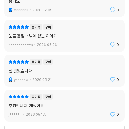
좋아요
라면 누구나 이 책을 통해 다시 한번 자신을 돌아보고 인생에 대해 진지하
게 생각해 볼 수 있는 계기를 만들어 주고 열정을 불러일으켜 줄 것이다.
c*****8
2026.07.09.
0
종이책
구매
눈물 흘릴수 밖에 없는 이야기
h**********s
2026.05.26.
0
종이책
구매
잘 읽었습니다
y*****e
2026.05.21.
0
종이책
구매
추천합니다. 재밌어요
j*****n
2026.05.17.
0