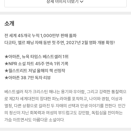
상세 이미지 더보기
소개
전 세계 45개국 누적 1,000만부 판매 돌파
다코타, 엘르 패닝 자매 동반 첫 주연, 2027년 2월 영화 개봉 확정!
★아마존, 뉴욕 타임스 베스트셀러 1위
★NPR 소설 차트 45주 연속 1위 기록
★월스트리트 저널 올해의 책 선정작
★아마존 38.7만 독자 리뷰
베스트셀러 작가 크리스틴 해나는 용기와 우아함, 그리고 강력한 통찰력으
로 제2차 세계대전의 장대한 파노라마를 포착하고, 나이와 경험, 이상과
열정, 다른 상황으로 갈라진 두 자매의 선택과 인생 이야기를 전한다. 인간
의 정신이 지닌 회복력과 여성의 부드럽고도 강인함, 독립심을 찬미하는
가슴 아프면서도 아름다운 소설이다.