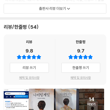
그린 역사 소설이다. 애증이 얼룩진 자매와 아버지의 관계를 그린 가족 소
출판사 리뷰 더보기
설이기도 하다. 젊은 여성들이 절망과 고통을 용기와 희생으로 맞서게 되
는 성장 소설로 읽을 수도 있다. 또한 전쟁에서 만난 남녀의 연애 소설이기
도 하다. 읽는 이의 관심에 따라 어떤 소설로도 읽힐 수 있다. 등장인물들의
리뷰/한줄평
54
발자국을 각자의 느낌대로 따라가면 그뿐이다. 그 길의 끝에 인간과 세상
과 역사에 대한 통찰과 공감이 있고, 어느결에 소설에서 위로와 희망을 얻
는다.
리뷰
한줄평
9.8
9.7
“사랑에 빠지면 우리가 어떤 사람이 되고 싶은지 알게 되고
전쟁에 휘말리면 우리가 어떤 사람인지 알게 된다.”
리뷰 쓰기
한줄평 쓰기
* 굿리즈 올해 최고의 역사 소설 선정
혜택 및 유의사항
혜택 및 유의사항
* 피플스 초이스 최우수 소설상 수상
전쟁의 참혹함 속에서도 꺼지지 않는 인간의 존엄
14
더보기
『나이팅게일』은 제2차 세계대전이라는 비극의 한가운데서, 인간이 얼마