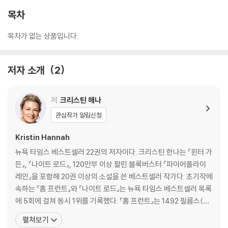
목차
목차가 없는 상품입니다.
저자 소개
2
저
크리스틴 해나
관심작가 알림신청
Kristin Hannah
뉴욕 타임스 베스트셀러 22권의 저자이다. 크리스틴 한나는 『윈터 가
든』, 『나이트 로드』, 120만부 이상 팔린 블록버스터 『파이어플라이
레인』을 포함해 20권 이상의 소설을 쓴 베스트셀러 작가다. 초기작에
속하는 『홈 프런트』와 『나이트 로드』는 뉴욕 타임스 베스트셀러 목록
에 5회에 걸쳐 동시 1위를 기록했다. 『홈 프런트』는 1492 필름스(오
스카상 후보인‘헬프’제작)가 영화화할 예정이다. 『나이팅게일』로 뉴
펼쳐보기
욕 타임스 베스트셀러 1위와 2015년 아마존 최고의 책, ‘굿리즈 초이