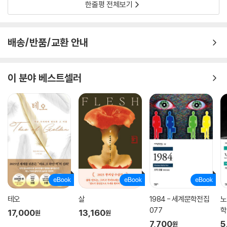
한줄평 전체보기
배송/반품/교환 안내
이 분야 베스트셀러
테오
살
1984 - 세계문학전집
노
077
학
17,000
13,160
원
원
7,700
5
원