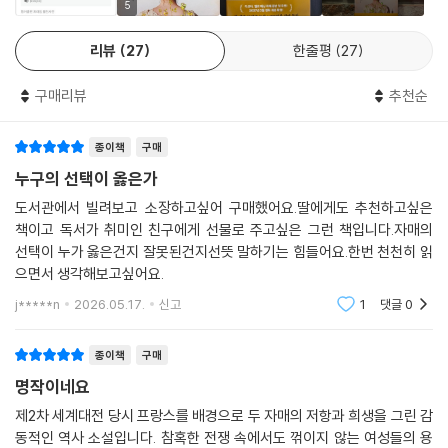
나 잔혹해질 수 있는지 또 얼마나 강인해질 수 있는지를 그려낸 작품이다.
5
크리스틴 해나는 독일 나치의 프랑스 점령기를 통해 전쟁이 남긴 상처와
리뷰
27
한줄평
27
공포를 사실적으로 묘사하면서도, 그 속에서 희망과 생존을 향한 불굴의
의지를 잃지 않는 인물들의 모습과 인간성의 빛을 보여준다. 독일 비행기
구매리뷰
추천순
의 폭격으로 인한 무차별한 피난민의 죽음과 독일군의 강압적인 수탈, 그
리고 여성에 대한 차별과 폭력 등을 한 편의 드라마처럼 생생하게 표현하
종이책
구매
고 있다. 우리나라 역시 일제 강점기에 일본의 수탈과 폭력을 겪은 바 공감
할 수 있는 장면들이 곳곳에 오버랩된다. 역사 시간에 배운 독립군이나 항
누구의 선택이 옳은가
일 저항운동, 그리고 위안부 할머니들의 사연 등. 또한 『안네의 일기』에 나
도서관에서 빌려보고 소장하고싶어 구매했어요.딸에게도 추천하고싶은
오는 유대인 핍박과 나치 강제 수용소 이야기 등도 익숙하게 다가온다.
책이고 독서가 취미인 친구에게 선물로 주고싶은 그런 책입니다.자매의
선택이 누가 옳은건지 잘못된건지선뜻 말하기는 힘들어요.한번 천천히 읽
가족이라는 이름으로 이어지는 사랑과 헌신
으면서 생각해보고싶어요.
j*****n
2026.05.17.
신고
1
댓글
0
이야기의 중심에는 가족을 지키려는 간절한 마음이 있다. 전쟁으로 인해
아내와 남편, 부모와 자식이 서로 떨어지고, 생과 사의 경계를 오가며 고통
종이책
구매
받는 인물들은 결국 ‘가족’이라는 이름 아래 다시 하나가 된다. 작가는 사랑
명작이네요
과 책임, 용서의 의미를 통해 가족이 단순한 혈연을 넘어 인간의 근원적 힘
임을 감동적으로 전달한다. 1차 세계대전에 참전하고 돌아와 변한 아버지,
제2차 세계대전 당시 프랑스를 배경으로 두 자매의 저항과 희생을 그린 감
동적인 역사 소설입니다. 참혹한 전쟁 속에서도 꺾이지 않는 여성들의 용
어머니의 죽음 뒤 남겨진 자매의 길고 긴 방황과 아버지와의 불화 및 갈등