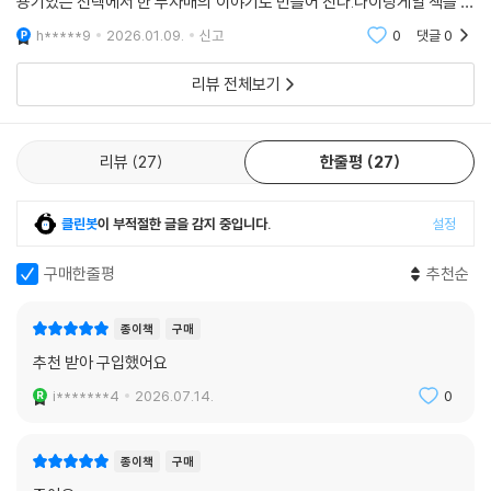
용기있는 선택에서 한 두자매의 이야기로 만들어 진다.나이팅게일 책을 보
뒤 가정을 지키며 사랑과 믿음으로 기다리고, 동생인 이사벨은 전쟁 피난
면서 감동있게 본 내용들도 많다.베스트셀러에 오를만큼 인기 있었던 소설
h*****9
2026.01.09.
신고
0
댓글
0
같은 기분이 든다.
길에 만난 가에탕을 위험한 저항 운동 과정에서도 끝내 놓지 않고 사랑한
다. 크리스틴 해나는 이들의 관계를 통해 인간이 절망 속에서도 사랑을 붙
리뷰 전체보기
잡는 이유를 섬세하게 그려내며, 잃어버린 시대의 낭만과 비극을 함께 담
아낸다.
리뷰
27
한줄평
27
전쟁이라는 극한 상황 속에서 여성들이 겪는 고난과 저항
클린봇
이 부적절한 글을 감지 중입니다.
설정
이 작품은 전쟁의 영웅을 남성 중심으로 그리던 기존의 역사 서술에서 벗
어나, 역사의 뒤안길에 숨겨져 있던 여성들이 감당해야 했던 고통과 그 속
구매한줄평
추천순
에서 피어난 강인함을 조명한다. 여성들이 단지 생존자가 아닌, 저항자이
자 구원자로서 역사를 이끌었다는 사실을 통해 진정한 용기의 의미를 일깨
종이책
구매
운다. 누구의 아내이자 딸로, 어머니로서의 역할뿐 아니라 독립적이고 주
추천 받아 구입했어요
체적인 한 인간으로서의 여성을 당당하게 보여주고 있다.
i*******4
2026.07.14.
0
오늘날 사회에서도 상황만 다를 뿐 인생의 기로에서 어떤 선택을 해나갈지
고민하는 것은 시대와 상관없이 마찬가지일 것이다. 따라서 어떻게 살아야
종이책
구매
할지, 어떤 사랑을 할지, 인생의 새로운 도전과 모험을 꿈꾸고 있는 사람이