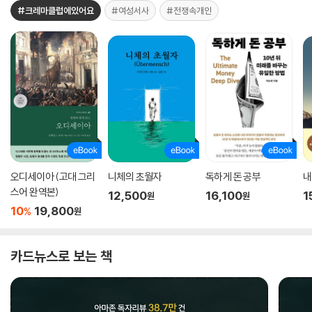
#크레마클럽에있어요
#여성서사
#전쟁속개인
오디세이아 (고대 그리
니체의 초월자
독하게 돈 공부
내
스어 완역본)
12,500
16,100
1
원
원
10
19,800
%
원
카드뉴스로 보는 책