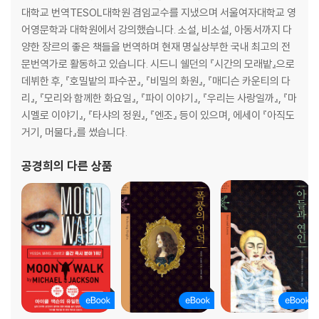
대학교 번역TESOL대학원 겸임교수를 지냈으며 서울여자대학교 영
어영문학과 대학원에서 강의했습니다. 소설, 비소설, 아동서까지 다
양한 장르의 좋은 책들을 번역하며 현재 명실상부한 국내 최고의 전
문번역가로 활동하고 있습니다. 시드니 쉘던의 『시간의 모래밭』으로
데뷔한 후, 『호밀밭의 파수꾼』, 『비밀의 화원』, 『매디슨 카운티의 다
리』, 『모리와 함께한 화요일』, 『파이 이야기』, 『우리는 사랑일까』, 『마
시멜로 이야기』, 『타샤의 정원』, 『엔조』 등이 있으며, 에세이 『아직도
거기, 머물다』를 썼습니다.
공경희
의 다른 상품