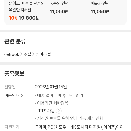
문워크 : 마이클 잭슨의
폭풍의 언덕
아들과 연인
유일한 자서전
11,050
11,050
원
원
10
19,800
%
원
관련 분류
eBook
소설
영미소설
품목정보
발행일
2026년 01월 15일
이용안내
배송 없이 구매 후 바로 읽기
이용기간 제한없음
TTS 가능
저작권 보호를 위해 인쇄 기능 제공 안함
지원기기
크레마,PC(윈도우 - 4K 모니터 미지원),아이폰,아이