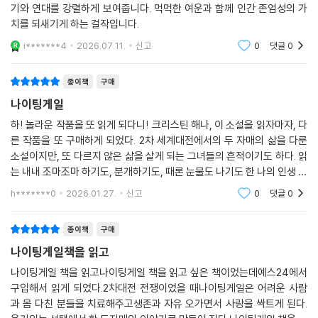
기와 연대를 강렬하게 보여줍니다. 먹먹한 여운과 함께 인간 존엄성의 가
은 좀처럼 해결되지 않는 숙제로 남아 있었지만 결국 전쟁 속에서 각자의
치를 되새기게 하는 걸작입니다.
치열한 삶과 투쟁을 통해 서로의 진심을 알게 되고 화해에 이르는 길은 감
동과 깊은 울림을 선사할 것이다.
i*******4
2026.07.11.
신고
0
댓글
0
서로 다른 길을 걷는 자매, 그러나 같은 운명
종이책
구매
나이팅게일
어머니가 돌아가시고 아버지에게 버림받은 자매. 언니 비안느는 일찍 사랑
하! 놀라운 작품을 또 읽게 되다니! 크리스틴 해나, 이 소설을 읽자마자, 다
을 찾아 결혼으로 도피하고 동생인 이사벨은 아버지와 언니에게 버림받은
른 작품을 또 구매하게 되었다. 2차 세계대전에서의 두 자매의 삶을 다룬
뒤 학교와 수녀원을 전전하게 된다. 서로 다른 성격과 삶의 방향을 가진 두
소설이지만, 또 다르지 않은 삶을 살게 되는 그녀들의 흔적이기도 하다. 읽
자매, 비안느와 이사벨은 전쟁이라는 거대한 소용돌이 속에서 각자의 방식
는 내내 조마조마 하기도, 분개하기도, 때론 눈물도 나기도 한 나의 인생 소
으로 싸운다. 한 사람은 가정을 지키며 조용히 저항하고, 다른 한 사람은 목
설이 될 듯 하다. 좋은 작품 감사하단 말 밖에 할 게 없다!
h*******0
2026.01.27.
신고
0
댓글
0
숨을 걸고 자유를 위해 싸운다. 그들의 선택은 다르지만, 결국 두 사람 모두
용기와 사랑의 상징으로 기억될 것이다.
종이책
구매
전쟁이 갈라 놓은 남녀, 그리움으로 이어지는 사랑
나이팅게일책을 읽고
나이팅게일 책을 읽고나이팅게일 책을 읽고 싶은 책이었는데예스24에서
전쟁은 사랑하는 사람들을 파괴하지만, 동시에 그 사랑의 깊이를 드러내기
구입해서 읽게 되었다.2차대전 전쟁이었을 때나이팅게일은 어려운 사람
도 한다. 『나이팅게일』의 남녀 주인공들은 서로를 향한 절절한 그리움 속
과 몸 다친 분들을 치료해주고생존과 자유 오가면서 사랑을 싹트게 된다.
에서도 끝까지 희망을 놓지 않는다. 언니 비안느는 남편을 전쟁터로 보낸