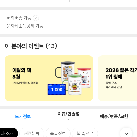
해외배송 가능
문화비소득공제 가능
이 분야의 이벤트
13
리뷰/한줄평
도서정보
배송/반품/교환
7
자 소개
관련분류
품목정보
책 속으로