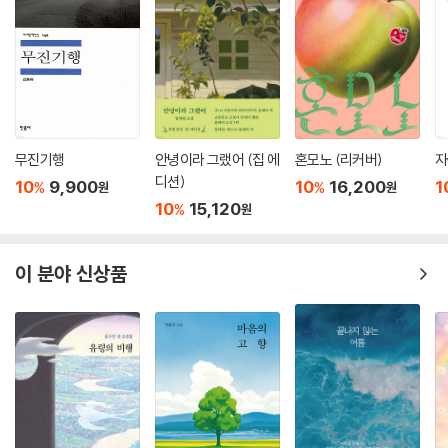
무진기행
안녕이라 그랬어 (집 에
혼모노 (리커버)
자
디션)
10
9,900
10
16,200
1
%
%
원
원
10
15,120
%
원
이 분야 신상품