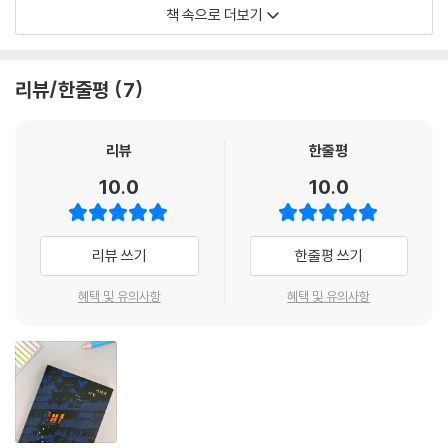
“돋보인다고 하지 않고 돋보여야 한다고 했어요. 그리고 자신을 숨겨야 한
책 속으로 더보기
다고 했고. 그 이유는 뭘까요?”(…)
“나를 숨김으로써 드러내는 거예요. 내용물보다 포장지가 더 중요하거든
요.”
리뷰/한줄평
7
--- p.100 「소셜 다이닝」 중에서
은희는 동물에게 관심이 없었다. 고양이든 개든 햄스터든, 어떤 동물도 키
리뷰
한줄평
워본 적이 없었고, 동물에게 끔찍한 애정을 퍼붓는 사람들을 보면 아연해
10.0
10.0
지기까지 했다. 어쩌자고 인간이 인간보다 동물을 더 사랑하게 된 것일까.
--- p.125 「반려」 중에서
리뷰 쓰기
한줄평 쓰기
쿠바에서 온 스물여섯 살 청년과 함께 음악에 몸을 맡긴 화연은 훗날 이 기
억도 행복한 순간으로 기억되길 바랐다. 종일 머뭇대던 먹구름이 마침내
혜택 및 유의사항
혜택 및 유의사항
비를 뿌렸다. 달도 없는 밤이었지만 화연의 가슴에는 맑은 별들이 사박사
박 쏟아졌다.
--- p.170 「테라스가 있는 옥상 별채」 중에서
3천 칸의 집집마다 무시로 누군가는 태어나고 누군가는 죽고. 3천 개의 토
끼굴 칸칸마다 악의 없는 비밀 하나쯤은 감추고 살지.