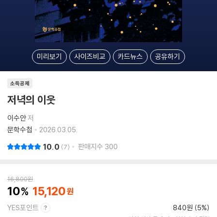
미리보기
사이즈비교
카드뉴스
공유하기
소득공제
저녁의 이웃
이수안
저
문학수첩
2026.03.05.
10.0
판매지수
300
7
16,800
원
10
15,120
YES포인트
840원 (5%)