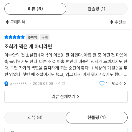
--- p.209 「앨리스타운」 중에서
리뷰
6
한줄평
1
엄마는 골치 아픈 일도 한숨 한 번으로 넘겨버렸고 어떻게든 되겠지, 사람
구매리뷰
추천순
이 죽으란 법은 없으니까 같은 말을 자주 했다. 삶에 대한 지독한 낙관은 수
수방관처럼 보이기도 했다. 제 삶을 팔짱만 낀 채 보고 있을 수 있다니, 그
종이책
구매
것은 처연하고도 괴상쩍은 재주였다.
조희가 찍은 게 아니라면
--- p.281 「정성을 다하는 생활」 중에서
이수안의 첫 소설집 《저녁의 이웃》. 잘 읽힌다. 아홉 편 중 어떤 건 마음에
훅 들어오기도 한다. 다른 소설 아홉 편인데 비슷한 정서가 느껴지기도 한
다. 그런 작가의 색깔을 감각하게 되는 순간이 좋다. ＜세상의 기원＞을 두
번 읽었다. 첫번 째 소설이기도 했고, 읽고 나서 이게 뭐지? 싶기도 했다. 뒤
에 실린 평론도 읽어봤는데 고개가 약간 갸웃거려졌다. 조희가 그 사진을
e*******n
2026.03.08.
신고
1
댓글
0
찍고
리뷰 전체보기
리뷰
6
한줄평
1