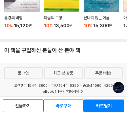
유령의 비행
마음의 고향
끝나지 않는 여름
아
10
15,120
10
13,500
10
15,300
1
%
%
%
원
원
원
이 책을 구입하신 분들이 산 분야 책
로그인
최근 본 상품
주문/배송
고객센터 1544-3800
티켓 1544-6399
중고샵 1566-4295
eBook 1:1문의/채팅상담
예스이십사(주) 사업자 정보
선물하기
바로구매
카트담기
이용약관
개인정보처리방침
청소년보호정책
PC버전
회사소개
거래처관계자께
도서홍보
광고