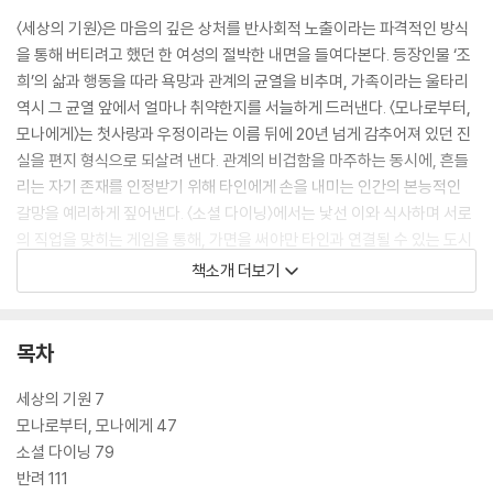
〈세상의 기원〉은 마음의 깊은 상처를 반사회적 노출이라는 파격적인 방식
을 통해 버티려고 했던 한 여성의 절박한 내면을 들여다본다. 등장인물 ‘조
희’의 삶과 행동을 따라 욕망과 관계의 균열을 비추며, 가족이라는 울타리
역시 그 균열 앞에서 얼마나 취약한지를 서늘하게 드러낸다. 〈모나로부터,
모나에게〉는 첫사랑과 우정이라는 이름 뒤에 20년 넘게 감추어져 있던 진
실을 편지 형식으로 되살려 낸다. 관계의 비겁함을 마주하는 동시에, 흔들
리는 자기 존재를 인정받기 위해 타인에게 손을 내미는 인간의 본능적인
갈망을 예리하게 짚어낸다. 〈소셜 다이닝〉에서는 낯선 이와 식사하며 서로
의 직업을 맞히는 게임을 통해, 가면을 써야만 타인과 연결될 수 있는 도시
인의 고독과 자조를 담아냈다.
책소개 더보기
이수안의 시선은 도시 곳곳의 소외된 자리에서 살아가는 존재들 앞에서도
멈춘다. 〈반려〉는 잃어버린 고양이를 찾으며 마주하는 관계의 숨은 진실과
목차
그 이면에서 비로소 발견하는 서툰 온기를 다루며, 〈도그워킹〉은 믿었던 이
에게 배신당한 청년과 안락사 위기에 처한 맹견 로띠의 관계를 통해 피할
세상의 기원 7
수 없는 생의 굴레와 생존의 고통을 묵직하게 전한다. 〈테라스가 있는 옥상
모나로부터, 모나에게 47
별채〉는 이방인에게 베푼 호의가 사소한 오해로 어긋나는 순간을 포착하
소셜 다이닝 79
며, 타인을 향한 선의가 얼마나 쉽게 의심으로 바뀌는지와 그 끝에 남은 쓸
반려 111