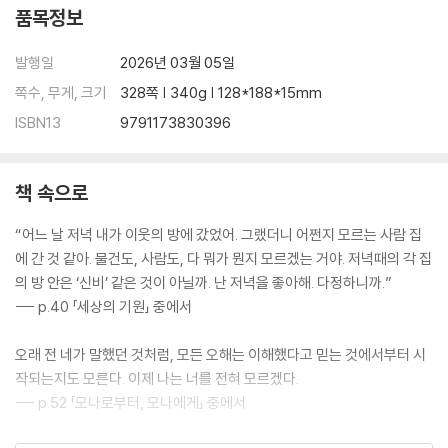
품목정보
발행일
2026년 03월 05일
쪽수, 무게, 크기
328쪽 | 340g | 128*188*15mm
ISBN13
9791173830396
책 속으로
“어느 날 저녁 내가 이웃의 방에 갔었어. 그랬더니 어쩐지 모르는 사람 집
에 간 것 같아. 물건도, 사람도, 다 뭐가 뭔지 모르겠는 거야. 저녁때의 각 집
의 방 안은 ‘신비’ 같은 것이 아닐까. 난 저녁을 좋아해. 다정하니까.”
--- p.40 「세상의 기원」 중에서
오래 전 네가 말했던 것처럼, 모든 오해는 이해했다고 믿는 것에서부터 시
작되는지도 모른다. 이제 나는 너를 전혀 모르겠다.
--- p.52 「모나로부터, 모나에게」 중에서