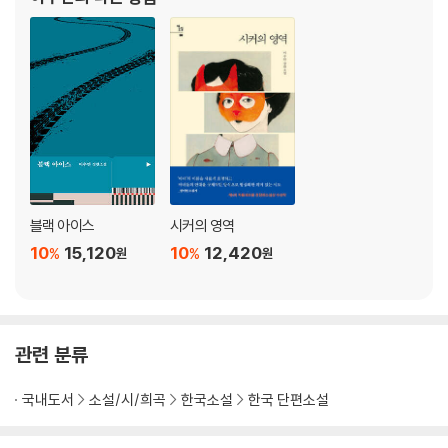
블랙 아이스
시커의 영역
10
15,120
10
12,420
%
%
원
원
관련 분류
국내도서
소설/시/희곡
한국소설
한국 단편소설