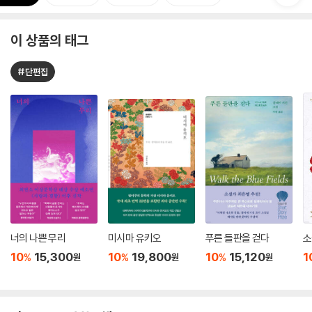
이 상품의 태그
#단편집
너의 나쁜 무리
미시마 유키오
푸른 들판을 걷다
소
10
15,300
10
19,800
10
15,120
1
%
%
%
원
원
원