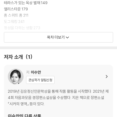
쓸한 자존감을 세밀하게 묘사한다.
테라스가 있는 옥상 별채 149
앨리스타운 179
현대인의 욕망이 집약된 주거 공간을 다룬 작품들도 눈에 띈다. 〈앨리스타
홈 스위트 홈 211
운〉과 〈홈 스위트 홈〉은 초고층 주상복합 아파트를 배경으로, 세련된 교양
도그워킹 241
뒤에 숨겨진 이웃의 죽음에 대한 무관심과 서울이라는 중심을 향한 갈망과
정성을 다하는 생활 273
소외 사이에서 흔들리는 이들의 위태로운 일상을 집요하게 포착한다. 마지
목차 더보기
막으로 〈정성을 다하는 생활〉은 범죄 피해자 가족으로 남겨진 모녀가 화석
작가의 말 304
처럼 굳은 슬픔을 묵묵히 갈무리하는 과정을 나직한 호흡으로 담아내고 있
해설 310
다.
저자 소개
1
수록된 아홉 편의 이야기는 저마다 다른 모습을 하고 있지만, 결국 타인이
라는 낯선 세계와 마주하며 느끼는 외로움과 그 사이를 메우려는 마음이라
저
이수안
는 하나의 주제로 모인다. 작가는 관계가 무너지는 순간을 냉정하게 바라
관심작가 알림신청
보면서도, 낮 동안 숨죽였던 투명한 마음들이 고개를 드는 찰나의 순간들
을 놓치지 않는다. 진심이 온전히 닿기 어려운 세상일지라도 어둠을 따라
2019년 김유정신인문학상을 통해 작품 활동을 시작했다. 2021년 제
이어지는 서툴고 선명한 감정들은, 우리가 왜 끝내 타인과 마음을 나누며
4회 자음과모음 경장편소설상을 수상했다. 지은 책으로 장편소설
살아가야 하는지를 보여준다. 평온함이 사라진 저녁, 서로를 전부 이해할
『시커의 영역』 등이 있다.
수는 없어도 끝내 그 곁을 지키고자 하는 도시인들의 위태롭고도 다정한
기록을 《저녁의 이웃》을 통해 발견하길 바란다.
이수안
의 다른 상품