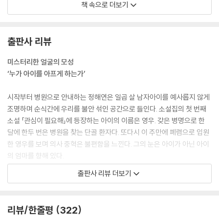
책 속으로 더보기
목덜미에 차가운 기운이 와 닿았다. 입안이 온통 얼어붙은 누군가의 한숨
이 자신의 목덜미를 쓸어내리는 것 같았다. 온몸이 경직되었다. 그는 숨을
쉬지도 못했다. 뒤를 돌아보지도 못한 채 눈알만 굴려 룸미러를 보았다.
출판사 리뷰
--- pp.71~72「드림 카」중에서
미스터리한 얼굴의 모성
분명 어딘가에 말이 있을 텐데 보이지 않았다. 사회가 말의 존재를 원하지
‘누가 아이를 아프게 하는가’
않는 듯, 그들은 어딘가에 꼭꼭 숨겨진 모양이었다.
--- pp.79~80 「말은 안 되지만」중에서
시작부터 병원으로 안내하는 정해연은 일곱 살 남자아이를 예사롭지 않게
조명하며 순식간에 우리를 불안 섞인 공간으로 들인다. 소설집의 첫 번째
인면수심, 아니 마면수심이라는 글자가 내 등허리에 들러붙는 한이 있더라
소설 「관심이 필요해」에 등장하는 아이의 이름은 영우. 갖은 병명으로 한
도 나는 내 부모를 고소하기로 했다. 아무리 항거하고 발버둥 쳐도 내 부모
달에 한두 번은 병원을 찾는 단골 환자다. 또다시 이 주만에 폐렴으로 입원
는 기어이 나를 성형외과 침대 위에 눕혀 잠재울 터였다.
한 영우를 보며 의사 중혁은 불편함을 느낀다. 그의 눈은 아이가 아닌 아이
--- p.85 「말은 안 되지만」중에서
의 엄마를 향해 있다.
출판사 리뷰 더보기
나는 더럽지 않아. 냄새나지도 않아. 비를 피할 뿐이야. 아무 해도 끼치지
“얼마나 지극정성인지 몰라요. 나도 환자 간호했다면 한 사람인데 저렇게
않아.
지극정성은 또 처음 봐요.”
--- p.91 「말은 안 되지만」중에서
“엄마라도 좀 쉬기도 하고 먹기도 하고 그렇지. 밤에 잠도 거의 안 자는 것
리뷰/한줄평
322
같더만.”