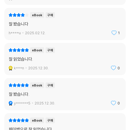
차이는 차별을 묵과한다는 냉혹한 진실을 마주한 ‘나’의 다음 선택은 어쩌
면 가장 말다운 것, 마사회 진입이다.
eBook
구매
잘 봤습니다
‘나’는 그곳에서 아주 잠시의 안락을 느낀다. 쉴 새 없이 달리기를 강요당하
h****u
2025.02.12.
1
는 삶 속에서 생각할 틈은 점점 밀폐된다. 주어지는 건 당근과 약물 그리고
세 개의 단어. ‘최고. 일등. 승리.’ 피를 토하고 나서야 ‘나’는 궁금해진다. 대
열을 이탈하면, 레이스를 멈추면, 승리하지 못하면 어떻게 될까?
eBook
구매
잘 읽었습니다.
고기가 되지.
k***n
2025.12.30.
0
정신이 아찔했다. 비틀거리는 나를 보고 교관이 히죽 웃었다.
싫으면 달려. 최고가 되라고. 일등 말이야. 레이스에서 승리할 수 있는.
최고. 일등. 승리.
eBook
구매
다 최고가 되면 뭐가 남는 겁니까?
잘 봤습니다.
고기가 남지.
y******5
2025.12.30.
0
이 세계의 룰을 알게 된 ‘나’는 이제 어떤 선택을 하게 될까. 폭력의 연쇄는
도대체 언제 끝맺어질까. 이 소설은 과연 환상소설이 맞을까.
eBook
구매
페이백으로 잘 읽었습니다.