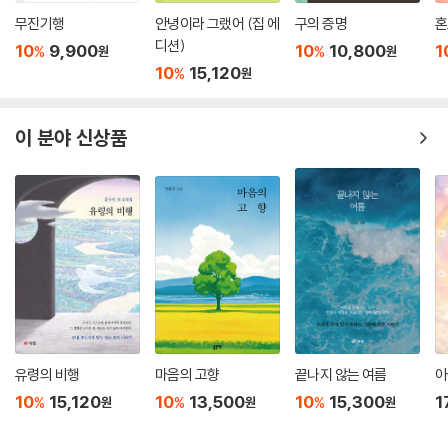
체력을 글쓰기에 쏟아 붓는다. 나는 글을 쓰기 위해 사는 사람이고, 그 삶이
무진기행
안녕이라 그랬어 (집 에
구의 증명
혼
나를 지탱하고 또한 그렇기에 먹고살 수 있다.
디션)
10
9,900
10
10,800
1
%
%
원
원
― 에세이 「어떤 작가」 중에서
10
15,120
%
원
이 분야 신상품
유령의 비행
마음의 고향
끝나지 않는 여름
아
10
15,120
10
13,500
10
15,300
1
%
%
%
원
원
원