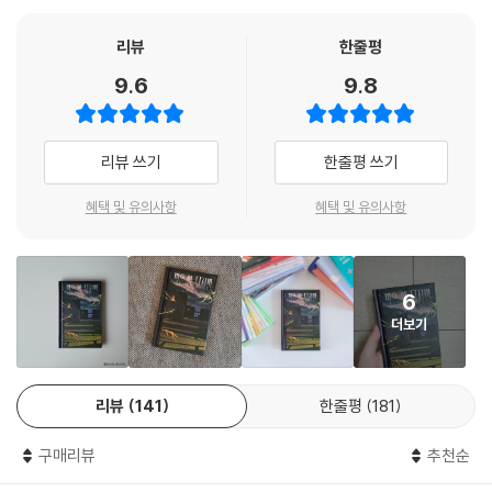
나는 눈을 옆으로 돌릴 수 없었다. 오로지 정면, 정면만이 내게 허락되었다.
“대단하세요. 볼 때마다 영우 물수건 갈아주러 쉴 틈 없이 다니시던걸요.”
그러고는 달렸다. 달리고, 달리고, 달렸다. 목에서 피 냄새가 올라올 때쯤
리뷰
한줄평
당근이 주어졌다.
영우 엄마를 극찬하는 사람들과 그것을 들으면서 쑥쓰러워하는 그녀를 보
9.6
9.8
--- p.94 「말은 안 되지만」중에서
며 중혁은 기묘함을 느낀다. 그리고 예전부터 해오던 의심을 확신으로 굳
혀간다. 영우 엄마가, 아픈 사람을 보살피며 타인의 관심과 칭찬을 받으려
탕! 발사되었고, 나는 눈을 감았다.
는 정신질환 ‘대리 뮌하우젠 증후군’이라는 의심 말이다. 환자가 나으면 더
리뷰 쓰기
한줄평 쓰기
언제나, 어둠만이, 나를, 받아준다.
이상 관심을 받을 수 없으므로 아이를 계속 아프게 만드는 잔인한 엄마의
--- p.102 「말은 안 되지만」중에서
모습은, 중혁의 어린 시절 경험한 모성에 기인한다. 그렇게 중혁은 영우에
혜택 및 유의사항
혜택 및 유의사항
이입하며 아이를 지키기 위한 노력을, 지켜지지 못했던 자신을 돌보는 마
엄마가 나를 거부하면 어쩌지.
음으로 행한다.
여동생이 나를 보고 또 비명을 지르면 어쩌지.
아빠가 나를 신고하면 어쩌지.
6
그러던 어느 날, 중혁은 아동학대의 정황을 목격하고 영우를 지키기로 마
모두에게 버림을 받으면 그때야말로 어쩌지.
더보기
음먹는다. 입원을 간절히 바라는 아이의 모습에 울분을 참지 못한다. 그래
나는 말이고, 일등이 되고 싶지도 않고, 왜 최고가 되어야 하는지 아직 알지
서 악마 같은 영우 엄마를 경찰에 신고하고 살기 어린 눈으로 바라본다. 그
도 못하는데 어쩌지.
러나 그녀의 반응은 너무도 예상 밖이었다.
수많은 어쩌지가 가슴에서 순식간에 씻겨나갔다.
리뷰
141
한줄평
181
--- p.105 「말은 안 되지만」중에서
“선생님, 저 좀 도와주세요.”
구매리뷰
추천순
보편적 희원에 함유된 과다한 욕망