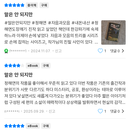
종이책
구매
기체에 가까운 참혹한 현실에 대하여
말은 안 되지만
두 번째 소설 「드림 카」는 마이바흐의 푹신한 시트에 앉은 채 시작된다. 많
#말은안되지만 #정해연 #자음과모음 #내돈내산 #정
은 이가 ‘꿈의 차’라 일컫는 마이바흐가 껌값인 인우. 그는 불과 이 년의 투
해연도장깨기 진작 읽고 싶었던 책인데 한강파기에 숙제
자로 막대한 부를 이뤘다. 성공과는 거리가 먼 인생이던 인우의 사정이 18
하느라 이제야 손에 넣었다. 자음과 모음의 트리플 시리즈
0도 바뀌자 그를 둘러싼 많은 것―관계, 대우, 시선―이 달라지고, 인우는
로 손에 잡히는 사이즈고, 작가님의 친필 사인이 있다. 그
복수라도 하듯 그 모든 것을 조소하며 즐긴다.
럼 정해연 도장깨기를 이어가 보겠다.＜관심이 필요해＞
f*******1
2024.11.07.
신고
1
댓글
0
회진을 돌던 중혁은 아들을 극진히 보살피는 영우엄마와
눈조차 마주치지 않는다. '대리 뮌하우젠 증후군'을
뽑은 지 얼마 되지 않은 마이바흐를 타고 인우가 향하는 곳은 여자 친구 혜
eBook
구매
란의 집 앞. 속물인 그녀가 차를 보고 얼마나 흥분할지 기대하며 기세등등
말은 안 되지만
하게 마이바흐의 시동을 건다. 하지만 얼마 가지 않아 그는 차를 세울 수밖
에 없었다. 고속도로 터널 진입 직전 무언가가, 아니 누군가가 있었다.
정해연의 작품을 좋아해서 꾸준히 읽고 있다.이번 작품은 기존의 출간작과
분위기가 사뭇 다르기도 하다.미스터리, 공포, 환상이라는 테마로 이루어
져 있다.낯설면서도 새롭게 다가오는 분위기가 좋았다.아주 짧은 이야기처
여자는 흰 원피스를 입고 서 있었다. 풀어헤친 머리는 사방으로 흩날렸다.
럼 구성된 세 편의 소설이 매력적이다.상상력을 발휘하면서 현실의 감각을
얼굴 한구석이 함몰되어 있었고, 그 흉물스러운 상처를 따라 피가 줄줄 흘
놓지 않는다.마치 작가의 이야기가 아닐까 싶은 에세이까지 만나게 되어
러내리고 있었다. 피는 여자의 흰 원피스를 적시고 가느다란 다리를 따라
n******i
2025.09.29.
신고
1
댓글
0
좋았다.
바닥까지 흘러내렸다. 여자는 신발도 신지 않은 채였다.
eBook
구매