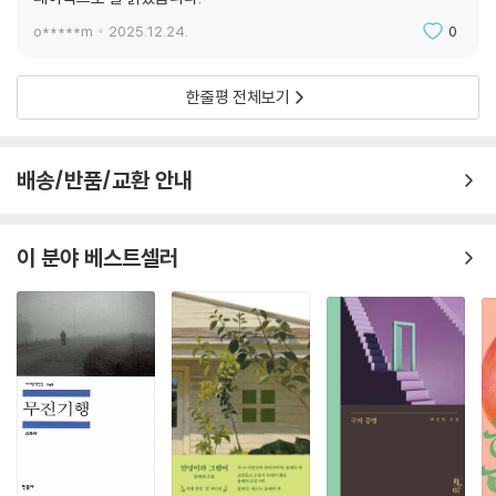
흐르며 떠다니는 현실과의 대면
o*****m
2025.12.24.
0
도약으로 말미암아 만나는 진짜 현실
현실의 공포를 직조해 가장 낯선 질감의 현실을 펼치는 데 일가견이 있는
한줄평 전체보기
작가는, 이 소설집을 통해 정해연다움을 부수어 진짜 정해연다움에 다가선
다. 소설을 쓰지 않으면 자신은 아무것도 아니라는 작가가, 고통과 불안에
휩싸인 삶이 쓰지 않는 삶보다 견딜만 하다는 작가(에세이 「어떤 작가」)가
배송/반품/교환 안내
구축한 세 개의 세계가 비단 소설로만 다가오지 않는 이유다. 성현아 평론
가가 짚어낸 “정해연의 소설이 검질기게 응시하고 있는” “부재의 자리”에
놓인 우리를 상상한다. 정해연이 새로이 감각하게 한 현실의 입자들에 둘
이 분야 베스트셀러
러싸인 “우리가, 웅크려 응고되었다가 서로의 손을 놓치며 기화했다가 징
그럽게 들러붙어 우리 안을 흐르기도 하는 다채로운 현실의 물성과 맞닿기
를 기대한다.” 현실에서 도약해 “현실과의 접촉면이 늘어날수록” 우리는
소설이란 외피를 입은 정해연과 만나게 될 것이다. 무한하게 확장한 현실
을 감각할 것이다.
작가의 말
나의 생활은 단순하다. 그렇게 단순하게 살며 모아온 조각조각의 기운과