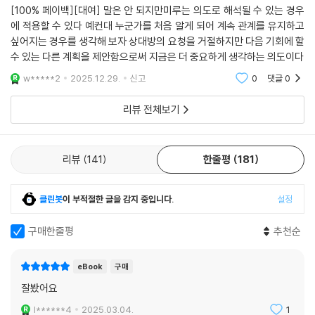
는 하루아침에 ‘말’이 된다.
[100% 페이백][대여] 말은 안 되지만미루는 의도로 해석될 수 있는 경우
에 적용할 수 있다 예컨대 누군가를 처음 알게 되어 계속 관계를 유지하고
싶어지는 경우를 생각해 보자 상대방의 요청을 거절하지만 다음 기회에 할
이 세계에서 인간이 비인간이 된다는 사실 따위는 중요하지 않다. 문제는
수 있는 다른 계획을 제안함으로써 지금은 더 중요하게 생각하는 의도이다
돼지가 아닌 말이 됐다는 것. 돼지로 바뀌는 게 대다수인 사회 속에 희귀한
말이 됐다는 것. “말이 되었군”이라는 간소한 소감으로 담담히 변화를 받
w*****2
2025.12.29.
신고
0
댓글
0
아들인 ‘나’와 달리 가족들은 난리가 난다. 그들에게 ‘나’의 변화는 갑작스
리뷰 전체보기
러운 재앙이고 해결해야 할 문제였다. 해결이 안 된다면 눈 가리고 아웅이
라도 해야 했다. 그냥 이대로 살고 싶다는 ‘나’의 외침은 아무도 들어주지
않는다. 털이 밀리고 주둥이가 잘릴 위기에 처한 말이 할 수 있는 선택은 도
리뷰
141
한줄평
181
망밖에 없다.
아무리 항거하고 발버둥 쳐도 내 부모는 기어이 나를 성형외과 침대 위에
클린봇
이 부적절한 글을 감지 중입니다.
설정
눕혀 잠재울 터였다. 이미 나와 내 부모 사이에는 어떤 소통도 불가능한 상
태라는 걸 나는 확신하고 있었다. (……) 그들은 애초에 내 말을 들을 생각
구매한줄평
추천순
이 없다.
eBook
구매
‘나’는 인면수심, 아니 마면수심이란 꼬리표를 감수하고서라도 자기 존엄
잘봤어요
을 지키기 위해 정의 구현을 마음먹지만 이 사회의 기준이, 통념이 자신을
l******4
2025.03.04.
1
비껴간다는 사실을 깨닫고 낙담한다. 말에게 허락되는 상식이란 없음을,