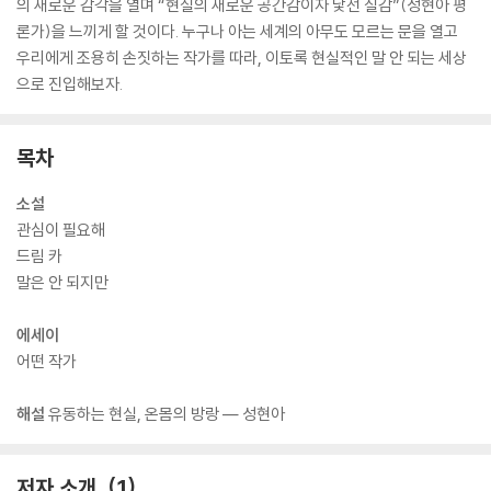
의 새로운 감각을 열며 “현실의 새로운 공간감이자 낯선 질감”(성현아 평
론가)을 느끼게 할 것이다. 누구나 아는 세계의 아무도 모르는 문을 열고
우리에게 조용히 손짓하는 작가를 따라, 이토록 현실적인 말 안 되는 세상
으로 진입해보자.
목차
소설
관심이 필요해
드림 카
말은 안 되지만
에세이
어떤 작가
해설
유동하는 현실, 온몸의 방랑 ― 성현아
저자 소개
1