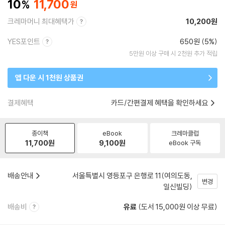
10
11,700
크레마머니 최대혜택가
10,200원
YES포인트
650원 (5%)
5만원 이상 구매 시 2천원 추가 적립
앱 다운 시 1천원 상품권
결제혜택
카드/간편결제 혜택을 확인하세요
종이책
eBook
크레마클럽
11,700
원
9,100
원
eBook 구독
배송안내
서울특별시 영등포구 은행로 11(여의도동,
변경
일신빌딩)
배송비
유료
(도서 15,000원 이상 무료)