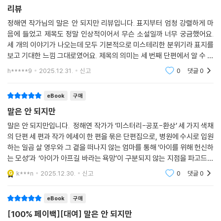
하지만 금세 사라진 여자, 그리고 아무렇지 않게 달리는 다른 차들. 인우는
리뷰
자신이 헛것을 보았다고 스스로를 다독이며 다시 차에 오르지만 공포는 끝
정해연 작가님의 말은 안 되지만 리뷰입니다. 표지부터 엄청 강렬하게 마
나지 않는다. 오히려 다른 이로부터 존재를 확인받으며 인우의 두려움은
음에 들었고 제목도 정말 인상적이어서 무슨 소설일까 너무 궁금했어요.
증폭되어간다. 마이바흐의 속력을 아무리 높여봐도 어딘가에 들러붙어 차
세 개의 이야기가 나오는데 모두 기본적으로 미스테리한 분위기라 표지를
안까지 잠식해오는 공포는 인우를 공격하고, 끝내 우리에게 실체를 드러낸
보고 기대한 느낌 그대로였어요. 제목의 의미는 세 번째 단편에서 알 수 있
다. 소설이 끝날 무렵, 숨겨진 비밀이 밝혀지고 공포의 정체가 선명해지지
었어요. 재밌게 잘 읽었습니다!
h*****9
2025.12.31.
신고
0
댓글
0
만 불안은 소거되지 않는다. 해설을 쓴 성현아 평론가의 말처럼 “공포스러
운 상황 자체가 종결되었음에도 공포가 이어”지고, “이때의 참혹한 현
eBook
구매
실”은 마치 “없는 것으로 여겨지기 쉬운 기체에 가깝”게 남겨진다.
말은 안 되지만
녹은 듯 흘러내리는 정당한 분노
말은 안 되지만입니다. 정해연 작가가 ‘미스터리-공포-환상’ 세 가지 색채
숨 쉬듯 행해지는 가학의 역사
의 단편 세 편과 작가 에세이 한 편을 묶은 단편집으로, 병원에 수시로 입원
하는 일곱 살 영우와 그 곁을 떠나지 않는 엄마를 통해 ‘아이를 위해 헌신하
엉뚱한 상상이 지독한 현실을 기반으로 펼쳐진다면 어떨까. 예상 못 한 상
는 모성’과 ‘아이가 아프길 바라는 욕망’이 구분되지 않는 지점을 파고드는
황들을 신선해하고, 유별난 인물성에 즐거워하고, 뜻밖의 전개에 흥미로
표제 전작이 인상적이었습니다. 같은 제목의 단편 「말은 안 되지만」에서는
k***n
2025.12.30.
신고
0
댓글
0
울 수 있을까. 과연 그렇게 마냥 즐거울까.
eBook
구매
마지막 소설 「말은 안 되지만」은 인간이라면 누구나 변화의 시기를 겪는 세
[100% 페이백][대여] 말은 안 되지만
상을 배경으로 펼쳐진다. 그리고 소설의 시작부터, 어제까지 인간이던 나