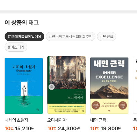
이 상품의 태그
#크레마클럽에있어요
#한국학교도서관협의회추천
#단편집
#미스터리
니체의 초월자
오디세이아
내면 근력
독
10
15,210
10
24,300
10
19,800
1
%
%
%
원
원
원