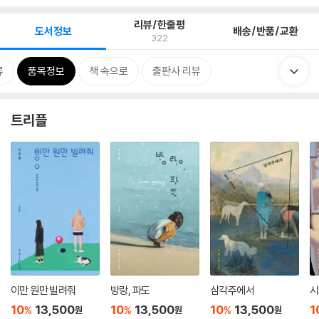
리뷰/한줄평
도서정보
배송/반품/교환
322
류
품목정보
책 속으로
출판사 리뷰
트리플
이만 원만 빌려줘
방랑, 파도
삼각주에서
시
10
13,500
10
13,500
10
13,500
1
%
%
%
원
원
원