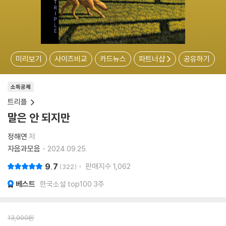
미리보기
사이즈비교
카드뉴스
파트너샵
공유하기
소득공제
트리플
말은 안 되지만
정해연
저
자음과모음
2024.09.25.
9.7
판매지수
1,062
322
베스트
한국소설 top100 3주
13,000
원