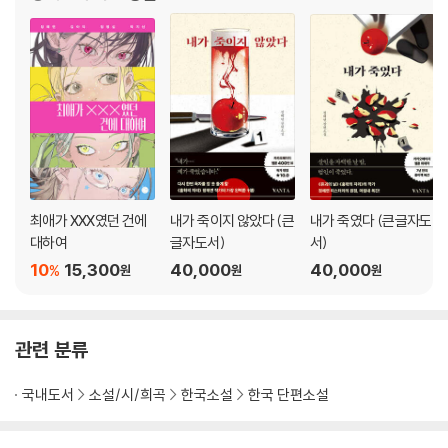
최애가 XXX였던 건에
내가 죽이지 않았다 (큰
내가 죽였다 (큰글자도
대하여
글자도서)
서)
10
15,300
40,000
40,000
%
원
원
원
관련 분류
국내도서
소설/시/희곡
한국소설
한국 단편소설