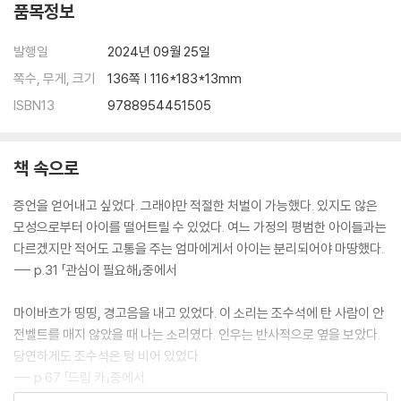
품목정보
발행일
2024년 09월 25일
쪽수, 무게, 크기
136쪽 | 116*183*13mm
ISBN13
9788954451505
책 속으로
증언을 얻어내고 싶었다. 그래야만 적절한 처벌이 가능했다. 있지도 않은
모성으로부터 아이를 떨어트릴 수 있었다. 여느 가정의 평범한 아이들과는
다르겠지만 적어도 고통을 주는 엄마에게서 아이는 분리되어야 마땅했다.
--- p.31 「관심이 필요해」중에서
마이바흐가 띵띵, 경고음을 내고 있었다. 이 소리는 조수석에 탄 사람이 안
전벨트를 매지 않았을 때 나는 소리였다. 인우는 반사적으로 옆을 보았다.
당연하게도 조수석은 텅 비어 있었다.
--- p.67 「드림 카」중에서