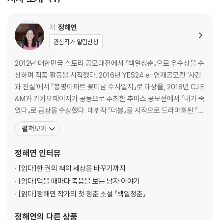
저
정해연
관심작가 알림신청
2012년 대한민국 스토리 공모대전에서 『백일청춘』으로 우수상을 수
상하며 작품 활동을 시작했다. 2016년 YES24 e-연재공모전 ‘사건
과 진실’에서 『봉명아파트 꽃미남 수사일지』로 대상을, 2018년 CJ E
&M과 카카오페이지가 공동으로 주최한 추미스 공모전에서 『내가 죽
였다』로 금상을 수상했다. 데뷔작 『더블』을 시작으로 드라마화된 『유
괴의 날』을 포함한 ‘날’ 시리즈, 『드라이브』 『매듭의 끝』과 같은 장편
펼쳐보기
소설을 여럿 출간했고, 특수 설정 스릴러 『못 먹는 남자』와 블랙 유머
를 가미한 반전 활극 『2인조』, 네 가지 장르를 담은 엔터테인먼트 소
정해연
인터뷰
설집 『불빛 없는 밤의
[읽다]
한 권의 책이 세상을 바꾸기까지
[읽다]
먹을 때마다 죽음을 보는 남자 이야기
[읽다]
정해연 작가의 첫 청춘 소설 『백일청춘』
정해연
의 다른 상품