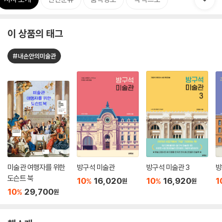
이 상품의 태그
#내손안의미술관
미술관 여행자를 위한
방구석 미술관
방구석 미술관 3
방
도슨트 북
10
16,020
10
16,920
1
%
%
원
원
10
29,700
%
원