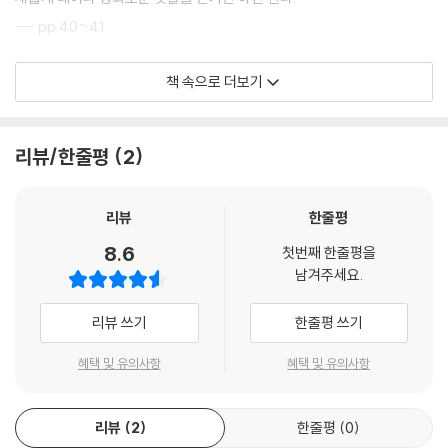
- 경험을 넘어서서
- 행복의 왕국
--- pp.40~41
- 기쁨과 기도
- 삶을 긍정하는 기쁨
벨리니의 「알레고리」는 해석하기가 만만치 않지만, 이 그림은 분명 ‘불확실
책 속으로 더보기
성, 부정, 불안정’이라는 주제를 갖고 있다. 지구의가 여인의 무릎 위에서
찾아보기
아슬아슬하게 균형을 유지하고 있고, 실제로 그것을 떠받치고 있는 아이는
도판출처
한 명뿐이다. 그 일에 싫증난 다른 아이들은 장난치며 신나게 놀고 있다. 외
리뷰/한줄평
2
부 환경에 휘둘리는 평화는 이처럼 불안하다. 건강하고, 돈 걱정 없고, 인간
관계도 원만하고, 일까지 재미있다면 세상은 아름다워 보이고, 아이들은
리뷰
한줄평
미소를 지으며, 우리는 평화로울 것이다. 그런데 과연 그러한 평화가 가치
있을까? 뜻밖의 사고나 자연의 변화로 그 평화가 한순간에 깨질지도 모른
8.6
첫번째 한줄평을
다. 꼼짝 않고 있는 여인의 무릎과 아틀라스 같은 자세로 애써 버티고 있는
남겨주세요.
꼬마에게 기댄 평화는 어설프고 불확실하다. 뭔가에 의존해서는 평화로울
수 없다.
리뷰 쓰기
한줄평 쓰기
--- pp.50~51
혜택 및 유의사항
혜택 및 유의사항
사랑하면서 욕심을 부리지 않기란 아주 어려운 일이다. 우리는 그렇게 욕
심 부리지 않기를 열망한다. 사랑하는 이보다 자신의 욕구를 우선으로 생
리뷰
2
한줄평
0