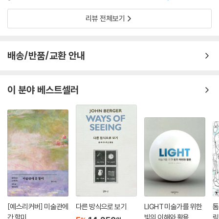
--- pp.128~129
리뷰 전체보기
배송/반품/교환 안내
이 분야 베스트셀러
[예스리커버] 미술관에
다른 방식으로 보기
LIGHT 미술가를 위한
톰
간 할미
빛의 이해와 활용
릭