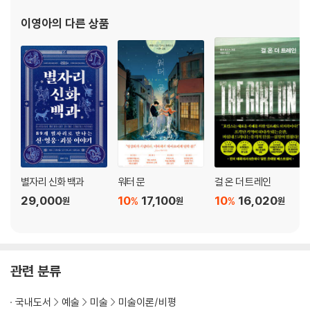
이영아
의 다른 상품
명상-사랑에 대하여
- 육체적 포옹
- 애정 어린 경외
- 사랑의 선택
- 평생의 약속
- 어머니의 사랑
- 걸음마
- 나비를 쫓아서
- 사랑의 시선
- 이별
별자리 신화 백과
워터 문
걸 온 더 트레인
- 후회
29,000
10
17,100
10
16,020
%
%
원
원
원
- 조건부 사랑
- 무조건적인 믿음
- 강박관념
- 동굴 너머에
관련 분류
- 요새
- 자신을 잊기
국내도서
예술
미술
미술이론/비평
- 완전한 사랑