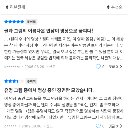
각하는 순간, 사랑하는 이를 이용하는 순간, 사랑은 끝나버리기 때문이다.
리뷰전체
추천순
이기적으로 사랑하는 이를 이용하고, 그것을 후회하고 이겨내고 다시 시작
하는 것, 이것이 인생이다. 사랑하는 이의 죽음은 너무나 큰 시련이다. 우리
는 부지불식간에 버려지는 것이다. 그런 힘든 시간에 상대에게 완전히 집
종이책
중하기란 너무 어렵다. 그런 의미에서, 모네의 이 그림은 특히 더 눈에 띈
글과 그림의 아름다운 만남이 명상으로 꽃피다!
다. 아내인 카미유가 일찍 죽는 바람에 모네는 반려자를 잃었을 뿐만 아니
… (웬디 수녀의 명상 / 웬디 베케트 지음, 이 영아 옮김 / 예담) … 이 세상
라 혼자 아이들을 책임져야 했다. 모네는 그 상황을 객관화함으로써 고통
은 참 재미난 세상이다. 왜냐하면 세상은 아는 만큼만 보이기 때문이다. 무
을 피해보려 하고 있지만, 그것은 이타적으로 훌륭하게 행동한 것이다. 그
한한 가능성이 있지만 우리는 결국 보고 싶은 부문만 볼 수 있을 뿐이다. 이
는 자신을 잊고 아내의 얼굴에 희미하게 비치는 아주 작은 빛이라도 잡으
얘기는 결국 세상은 냉엄한 법칙에 의해 돌아가는 물리적인 객관적 대상이
려 애쓴다. 이렇듯 자신을 잊는 것이야말로 진정한 헌신이다.
아니라 심리적인 영향을 무척 많이 받는 주관적 경험 세계라는 것이다. 즉,
s******n
2006.06.29.
신고
0
댓글
0
아
--- pp.110~111
종이책
어떤 특정한 이유나 동기로 기쁨을 느끼는 것은 아니다. 화려한 사물을 볼
유명 그림 중에서 명상 중인 장면만 모았습니다.
때처럼 초라한 사물을 보고서 기쁨이 일 때도 있다. 르동은 이 바닷조개를
이 명상 중인 그림들을 보고 명상을 하라는 건지 아니면 그 그림 장면이
보고 우주 만물의 이치를 깨달았던 것일까. 빛도 없고 찾아줄 이도 없는 바
명상 중이 아닐까 하는 웬디 수녀의 설명을 읽으라는 건지 좀 모호하다.
다 깊은 곳에서, 조가비는 기이한 아름다움으로 빛난다. 르동이 상상 속에
개중 몇몇 그림은 유명하지도 않고 직접적으로 명상하는 사람이 등장하
서 그 조가비를 봤을지도 모른다. 하지만 그렇게 사물을 보는 방식은 사실
지도 않아서 명상에 도움이 되었지만 유명한 그림은 그다지 명상의 보조
보다는 진리를 드러내는 데 효과적이다. 이 신비롭고 아름다운 자연의 솜
용으로는 쓰기 곤란했다.
g*****l
2009.08.06.
신고
0
댓글
0
씨는 기쁨이 어디에나 존재함을 알려준다.