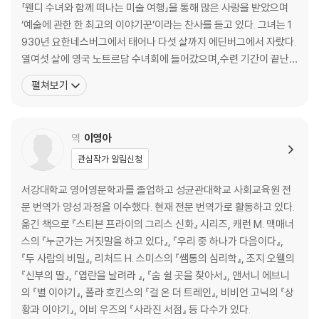
「웬디 수녀와 함께 떠나는 미술 여행」을 통해 많은 사랑을 받았으며
명상-평화에 대하여
‘예술에 관한 한 최고의 이야기꾼’이라는 찬사를 듣고 있다. 그녀는 1
- 상상 속의 평화
930년 요한네스버그에서 태어나 다섯 살까지 에딘버그에서 자랐다.
- 이상적인 세계
열여섯 살에 영국 노트르담 수녀회에 들어갔으며,수련 기간이 끝난
- 조건부 평화
후 옥스퍼드의 성 안네 대학에서 영문학을 공부했다. 그녀는 그곳에
펼쳐보기
- 마음의 평화
서 학업우수상을 수상하기도 하였다. 교사 수녀들의 모임인 노트르담
- 의미 있는 삶
회 소속으로 남아프리카공화국에서 교사 생활을 하였다. 옥스퍼드 대
- 관조
학에서 우수교직원상을 수상하기도 했다. 후에 워드워터스
역
이영아
- 움직이는 고요함
- 눈으로 하는 기도
관심작가 알림신청
- 인간의 실패
- 용기
서강대학교 영어영문학과를 졸업하고 성균관대학교 사회교육원 전
- 평화의 축복
문 번역가 양성 과정을 이수했다. 현재 전문 번역가로 활동하고 있다.
- 평화의 환영
옮긴 책으로 『스티븐 프라이의 그리스 신화』 시리즈, 캐런 M. 맥매너
- 빛나는 요새
스의 『누군가는 거짓말을 하고 있다』, 『우리 중 하나가 다음이다』,
- 평화의 선택
『두 사람의 비밀』, 리처드 H. 스미스의 『쌤통의 심리학』, 조지 오웰의
- 소외
『신부의 딸』, 『엽란을 날려라 』, 『숨 쉴 곳을 찾아서』, 앤서니 에브니
- 평화로의 여정
의 『별 이야기』, 폴라 호킨스의 『걸 온 더 트레인』, 비비언 고닉의 『상
- 구속
황과 이야기』, 이비 우즈의 『사라진 서점』 등 다수가 있다.