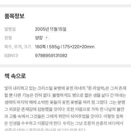
- 사랑의 상징
품목정보
명상-기쁨에 대하여
- 기쁨의 본질
발행일
2005년 11월 15일
- 기쁨의 선택
판형
양장
- 찰나의 즐거움
쪽수, 무게, 크기
160쪽 | 595g | 175*220*20mm
- 아기의 기쁨
- 기쁨을 끌어안고
ISBN13
9788959131082
- 영감
- 구원
책 속으로
- 환상
- 시간에 빠져
빛이 내리쬐고 있는 크리스털 꽃병에 꽂힌 마네의 「흰 라일락」은 그저 존재
- 황홀경
할 뿐 다른 기능은 전혀 없다. 불행하게도 병으로 짧은 생을 살다 간 마네는
- 기쁨의 샘
생애의 마지막 해에 소박한 꽃들이 꽂힌 꽃병을 여러 점 그렸다. 그는 분명
- 승리의 기쁨
그 외로운 존재감에 감동했을 것이다. 또한 아픔으로 가득 찬 나날의 불안
- 마음의 만족
과 고통 속에서 그것들은 그에게 위안이 되어주었을 것이다. 이렇듯 침묵
- 기쁨 속의 자신감
은 인생을 수수하고 아름답게 한다. 우리는 그냥 조용히 은총의 바다에서
- 빛나는 진리
새롭게 태어나 평화로운 햇살을 받기만 하면 된다.