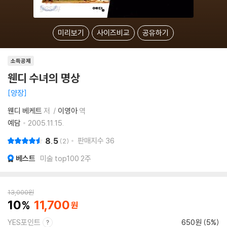
미리보기
사이즈비교
공유하기
소득공제
웬디 수녀의 명상
양장
웬디 베케트
저
이영아
역
예담
2005.11.15.
8.5
판매지수
36
2
베스트
미술 top100 2주
13,000
원
10
11,700
YES포인트
650원 (5%)