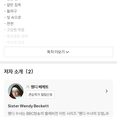
- 얕은 침묵
- 돌파구
- 빛 속으로
- 현현
- 고요한 마음
- 풍요로운 공허
- 묵상의 침묵
- 역설
목차 더보기
- 침묵에 대한 동경
- 정화
- 진실한 균형
저자 소개
2
- 혼돈의 한가운데
- 침묵과 시간
- 불굴의 정신
저
웬디 베케트
- 바벨탑 너머에
관심작가 알림신청
- 정물
- 기다림의 침묵
Sister Wendy Beckett
- 침묵의 행복
웬디 수녀는 BBC방송의 텔레비전 아트 시리즈 「웬디 수녀의 모험」과