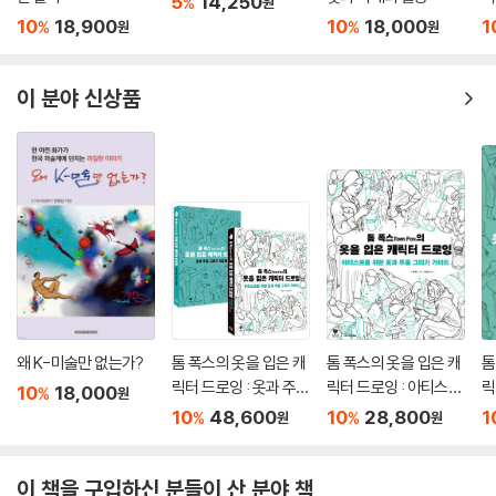
5
14,250
%
원
를
10
18,900
10
18,000
1
%
%
원
원
기
이 분야 신상품
왜 K-미술만 없는가?
톰 폭스의 옷을 입은 캐
톰 폭스의 옷을 입은 캐
톰
릭터 드로잉 : 옷과 주름
릭터 드로잉 : 아티스트
릭
10
18,000
%
원
그리기 가이드 + 워크
를 위한 옷과 주름 그리
그
10
48,600
10
28,800
1
%
%
원
원
북 세트
기 가이드
이 책을 구입하신 분들이 산 분야 책