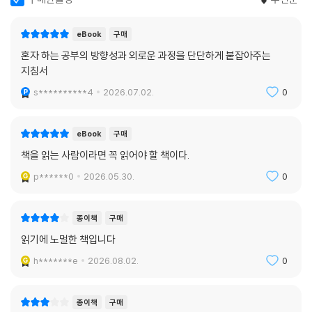
을 어떻게 탐구해야 하는지 찬찬히 되돌아볼 수 있기를 바란다. 무언가를
깊이 파고들어 보는 데서 오는 쾌감과 깊이 사유하는 감각을 되찾는 순간,
eBook
구매
누구에게도 끌려다니지 않는 단단한 자신으로 살아갈 수 있게 될 것이다.
혼자 하는 공부의 방향성과 외로운 과정을 단단하게 붙잡아주는
지침서
s**********4
2026.07.02.
0
eBook
구매
책을 읽는 사람이라면 꼭 읽어야 할 책이다.
p******0
2026.05.30.
0
종이책
구매
읽기에 노멀한 책입니다
h*******e
2026.08.02.
0
종이책
구매