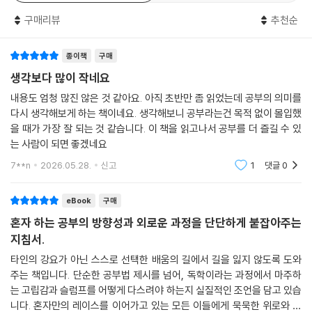
양한 관점을 익혀 간다. 독학자는 궁금한 점이 생기면 그냥 넘기지 않고 끝
구매리뷰
추천순
내 자신만의 답을 찾는다. 사람들은 누구나 눈을 반짝반짝 빛내며 호기심
가득했던 어린 시절을 가지고 있다. 그러나 나이를 먹을수록 이러한 총명
종이책
구매
함은 사라진다. 지식을 탐구하는 일보다는 당장 이득이 되는 정보에만 관
심을 갖다 보니, 사고의 깊이가 얕아져 점차 얄팍한 어른으로 자라나는 것
생각보다 많이 작네요
이다.
내용도 엄청 많진 않은 것 같아요. 아직 초반만 좀 읽었는데 공부의 의미를
다시 생각해보게 하는 책이네요. 생각해보니 공부라는건 목적 없이 몰입했
『독학이라는 세계』는 그런 어른들에게 생각하는 힘을 되찾아 주는 안내서
을 때가 가장 잘 되는 것 같습니다. 이 책을 읽고나서 공부를 더 즐길 수 있
다. 혼자 공부하는 일이 막막한 이들에게 배움의 열정을 다시 깨우고, 삶을
는 사람이 되면 좋겠네요
빛내 주는 독학자의 태도를 구체적으로 제시한다. AI 시대에 가져야 할 배
7**n
2026.05.28.
신고
1
댓글
0
움의 자세부터 어려운 책을 돌파하는 방법, 세계적으로 통하는 교양서, 외
국어를 익히는 감각, 자신의 생각을 완성하는 실전 기술까지 총 5가지 핵
eBook
구매
심 요령을 담았다.
혼자 하는 공부의 방향성과 외로운 과정을 단단하게 붙잡아주는
지침서.
“모르는 채로 나아가는 기쁨을 배우다”
오직 나를 위해 시작되는 지적 탐구의 세계
타인의 강요가 아닌 스스로 선택한 배움의 길에서 길을 잃지 않도록 도와
주는 책입니다. 단순한 공부법 제시를 넘어, 독학이라는 과정에서 마주하
는 고립감과 슬럼프를 어떻게 다스려야 하는지 실질적인 조언을 담고 있습
요약된 정보와 자극적인 숏폼 콘텐츠에 익숙해진 현대인들은 점차 스스로
니다. 혼자만의 레이스를 이어가고 있는 모든 이들에게 묵묵한 위로와 명
생각하는 힘을 잃어가고 있다. 어른은 물론, 자라나는 아이들까지도 복잡