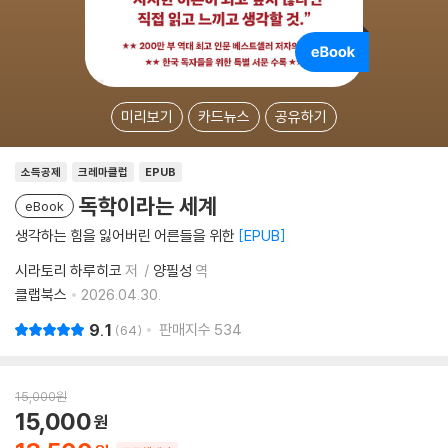
미리보기
카드뉴스
공유하기
소득공제
크레마클럽
EPUB
독학이라는 세계
eBook
생각하는 힘을 잃어버린 어른들을 위한
EPUB
시라토리 하루히코
저
양필성
역
클랩북스
2026.04.30.
9.1
판매지수
534
64
15,000
원
15,000