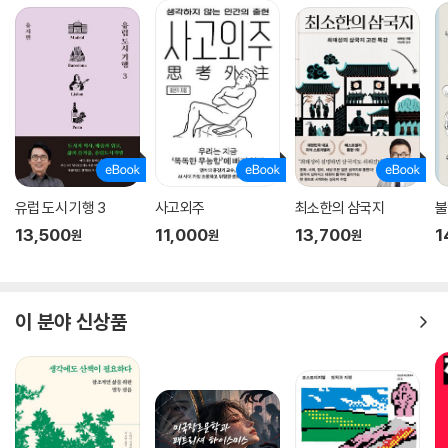
유럽 도시 기행 3
사고외주
최소한의 삼국지
불
13,500
11,000
13,700
1
원
원
원
이 분야 신상품