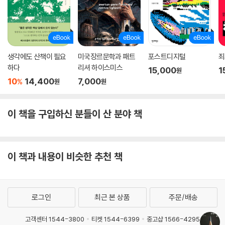
생각에도 산책이 필요
미국장르문학과 패트
포스트디지털
죄
하다
리셔 하이스미스
15,000
1
원
10
14,400
7,000
%
원
원
이 책을 구입하신 분들이 산 분야 책
이 책과 내용이 비슷한 추천 책
로그인
최근 본 상품
주문/배송
고객센터 1544-3800
티켓 1544-6399
중고샵 1566-4295