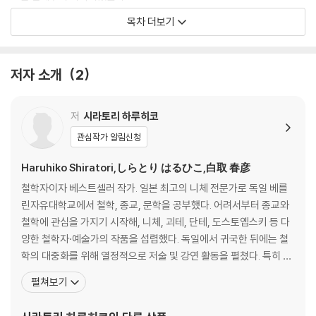
총명했던 아이가 얄팍한 어른으로 자라는 이유
목차 더보기
정보와 지식을 구분한다
혼자 배우는 사람에게 방해물이 되는 것
칸트도 독학을 했다
저자 소개
2
2장 책의 세계: 어려운 책을 정면 돌파하는 쾌감을 배우다
무엇이든 읽으면 얻는 것이 있다
저
시라토리 하루히코
글자를 읽고 장면을 떠올린다
관심작가 알림신청
훑어보기로 어려운 책을 제압하라
어렵다고 요약본부터 찾지 마라
Haruhiko Shiratori,しらとり はるひこ,白取 春彦
밑줄이 없다면 제대로 읽은 게 아니다
철학자이자 베스트셀러 작가. 일본 최고의 니체 전문가로 독일 베를
한 권에 머무르지 말고 다음 책을 읽어라
린자유대학교에서 철학, 종교, 문학을 공부했다. 어려서부터 종교와
오리지널을 읽으면 세계관이 바뀐다
철학에 관심을 가지기 시작해, 니체, 괴테, 단테, 도스토옙스키 등 다
양한 철학자·예술가의 작품을 섭렵했다. 독일에서 귀국한 뒤에는 철
3장 교양의 세계: 더 깊게, 더 넓게 이해하는 힘을 배우다
학의 대중화를 위해 열정적으로 저술 및 강연 활동을 펼쳤다. 특히 저
교양이란 지식을 지혜로 바꾸는 힘이다
서 『초역 니체의 말』은 특유의 통찰력으로 니체 철학의 정수를 담아
펼쳐보기
교양에 성서가 빠지지 않는 이유
냈다는 평가를 받으며 전 세계에서 200만 부 이상 판매됐다. 그는 이
세계 3대 종교를 알면 시야가 넓어진다
과정에서 인류의 생각과 삶을 바꾼 사상들이 과연 어떻게 탄생했는지