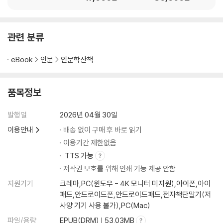
관련 분류
eBook
인문
인문학산책
품목정보
발행일
2026년 04월 30일
이용안내
배송 없이 구매 후 바로 읽기
이용기간 제한없음
TTS 가능
저작권 보호를 위해 인쇄 기능 제공 안함
지원기기
크레마,PC(윈도우 - 4K 모니터 미지원),아이폰,아이
패드,안드로이드폰,안드로이드패드,전자책단말기(저
사양 기기 사용 불가),PC(Mac)
파일/용량
EPUB(DRM) | 53.03MB