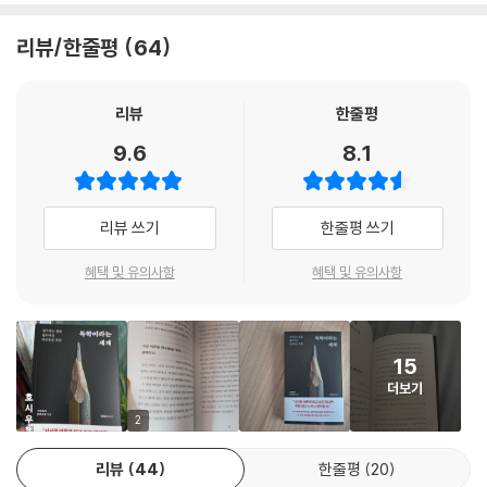
이 책은 AI 시대를 맞이한 현대인들에게 ‘독학’을 권한다. 독학은 자신의 의
지로 끝까지 파고들어 보는 경험이다. 이 책의 저자 시라토리 하루히코는
리뷰/한줄평
64
특별 서문을 통해 ‘AI에게 물으면 금방 답이 나오는 문제’를 일부러 시간을
들여 생각하고, 어려운 책을 해설서 없이 읽고, 답이 바로 나오지 않더라도
며칠이고 몇 주고 스스로 탐구해 볼 것을 제안한다. 스스로 생각할 줄 아는
리뷰
한줄평
힘은 가장 인간적인 능력이며, 자신만의 관점을 세워 가는 과정을 거쳐야
9.6
8.1
단단한 내면이 완성되기 때문이다. 사고의 힘은 비로소 자신답게 살아갈
수 있는 원동력이 된다.
리뷰 쓰기
한줄평 쓰기
“어른은 ‘학습’ 대신 ‘독학’을 한다”
삶에 품격을 더하는 진짜 공부
혜택 및 유의사항
혜택 및 유의사항
이 책에서 말하는 ‘독학’은 선생님의 가르침을 그대로 따르는 ‘학습’과 구분
된다. 학습이 정해진 커리큘럼에 맞춰 지식을 수동적으로 받아들이는 행위
15
라면, 독학은 스스로 질문하고 답을 찾아가는 능동적인 행위다. 그렇기에
더보기
저자는 일정한 학습 과정을 거친 어른이라면 이제 독학을 시작해야 한다고
말한다.
2
리뷰
44
한줄평
20
독학자에게는 특정한 스승이 없다. 대신 최고의 책들을 스승으로 삼아 다