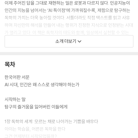
이제 주어진 답을 그대로 재현하는 일은 로봇과 다르지 않다. 인공지능이
인간의 지능을 넘어서는 ‘AI 특이점’에 가까워질수록, 제힘으로 탐구하는
독학의 가치는 더욱 높아질 것이다. 서툴더라도 직접 텍스트를 읽고 사유
하며 자신만의 해석을 만들어 내는 행위가 진정한 지식으로 인정받는 시대
가 열리고 있다. 이 책은 독학자의 태도와 함께, 일상에서 실천할 수 있는
탐독과 사유의 방법을 구체적으로 제시한다. 무언가에 깊이 파고드는 습관
소개 더보기
을 몸에 익히는 순간, 누구도 대체할 수 없는 창의력은 물론, 아직 드러나지
않은 자신의 가능성을 새롭게 발견하게 될 것이다.
목차
한국어판 서문
AI 시대, 인간은 왜 스스로 생각해야 하는가
시작하는 말
탐구의 즐거움을 잃어버린 이들에게
1장 독학의 세계: 모르는 채로 나아가는 기쁨을 배우다
아이는 학습을, 어른은 독학을 한다
그건 언제부터 시작되었을까?