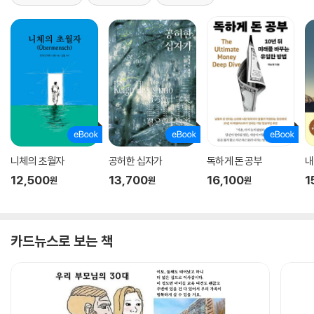
니체의 초월자
공허한 십자가
독하게 돈 공부
내
12,500
13,700
16,100
1
원
원
원
카드뉴스로 보는 책