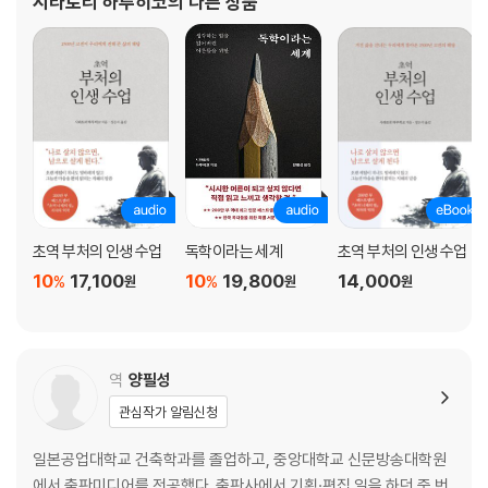
시라토리 하루히코
의 다른 상품
의문을 품었다. 그리고 마침내 그들 모두 어떤
4장 언어의 세계: 외국어로 읽고 쓰고 말하는 감각을 배우다
모국어가 안 되면 외국어도 무리다
나에게 언어 감각이 있는지 확인하는 법
외국어 독학의 세 가지 요령
초심자도 독해력이 최우선이다
외국어의 논리 패턴을 이해하라
5장 질문의 세계: 자신의 생각을 완성하는 사고법을 배우다
유명한 학자의 이론도 가설에 불과하다
초역 부처의 인생 수업
독학이라는 세계
초역 부처의 인생 수업
옳고 그름 대신 사고방식을 따진다
10
17,100
10
19,800
14,000
%
%
원
원
원
직접 조사하고 정리해야 머리에 남는다
프리 노트를 가지고 다닌다
도서관에서 독학하는 사람들을 위한 팁
역
양필성
끝맺는 말
관심작가 알림신청
오직 ‘나’를 위한 공부를 시작할 것
일본공업대학교 건축학과를 졸업하고, 중앙대학교 신문방송대학원
에서 출판미디어를 전공했다. 출판사에서 기획·편집 일을 하던 중 번