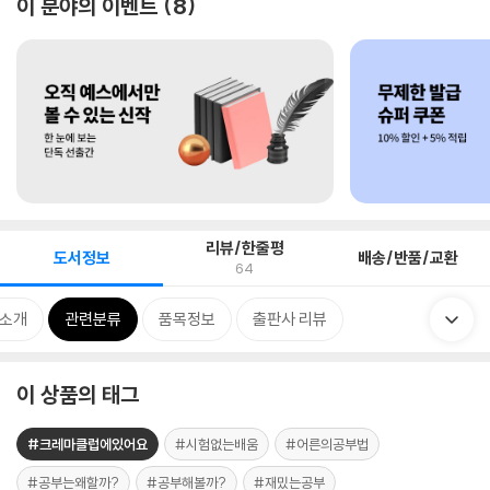
이 분야의 이벤트
8
리뷰/한줄평
도서정보
배송/반품/교환
64
 소개
관련분류
품목정보
출판사 리뷰
이 상품의 태그
#크레마클럽에있어요
#시험없는배움
#어른의공부법
#공부는왜할까?
#공부해볼까?
#재밌는공부