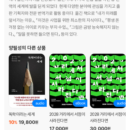
역의 세계에 발을 딛게 되었다. 현재 다양한 분야에 관심을 가지고 출
판 기획자와 전문 번역가로 활동 중이다. 옮긴 책으로 『내가 미래를
앞서가는 이유』, 『이것은 사업을 위한 최소한의 지식이다』, 『평생 돈
걱정 없는 아이로 키우는 부자 수업』, 『그림은 금방 능숙해지지 않는
다』, 『말을 못하면 들으면 된다』 등이 있다.
양필성
의 다른 상품
독학이라는 세계
2028 거리에서 서점이
2028 거리에서 서점이
사라진다면
사라진다면
10
19,800
%
원
17,000
30,000
원
원