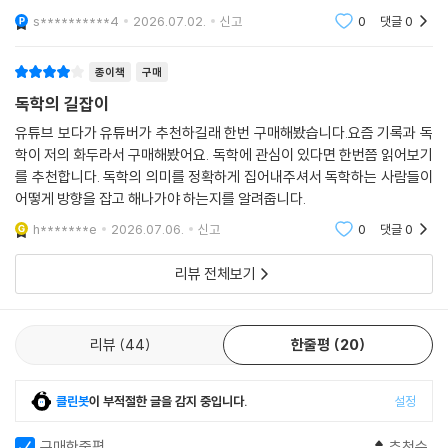
확한 방향성을 제시합니다. 구매하고 나니 크레마 클럽에 추가 되었네요
한 텍스트를 읽고 자신만의 관점을 만들어 갈 기회를 충분히 얻지 못하는
s**********4
2026.07.02.
신고
0
댓글
0
것은 지금 시대의 가장 큰 문제다. 스스로 생각한다는 것은 고통과 동시에
기쁨을 동반하는 행위다. 그러므로 AI만큼 완벽한 답을 떠올리지 못해도,
종이책
구매
생각하는 과정 그 자체가 가장 인간답다는 사실을 잊어서는 안 된다. 우리
독학의 길잡이
가 생각하기를 멈추는 순간, 인간 고유의 주체성을 위탁하는 것이나 마찬
유튜브 보다가 유튜버가 추천하길래 한번 구매해봤습니다.요즘 기록과 독
가지다.
학이 저의 화두라서 구매해봤어요. 독학에 관심이 있다면 한번쯤 읽어보기
를 추천합니다. 독학의 의미를 정확하게 집어내주셔서 독학하는 사람들이
대학 입시와 취업이라는 관문을 거쳐야 하는 한국인에게 공부는 떼려야 뗄
어떻게 방향을 잡고 해나가야 하는지를 알려줍니다.
수 없는 과제다. 그러나 시험만을 목표로 한 공부는 노동에 가깝다. 흥미 없
h*******e
2026.07.06.
신고
0
댓글
0
는 내용을 얕고 넓게 외워야 하고, 한두 문제로 당락이 결정되기에 언제나
지식을 도구화할 수밖에 없었다. 시험만을 위한 공부는 시험이 끝나면 머
리뷰 전체보기
리에서 사라져 삶에 활용할 수 없다. 반면 주입식 학교 공부에 흥미를 느끼
지 못해도, 알고 싶은 지식을 담은 책에 호기심을 갖고 탐독하면 자연스럽
게 좋은 결과를 얻을 수 있다. 저자는 이러한 탐독 습관으로 능동적 학습을
리뷰
44
한줄평
20
장려하는 독일 베를린자유대학교에 입학하며 독학자의 태도를 증명하기
도 했다.
클린봇
이 부적절한 글을 감지 중입니다.
설정
이 책을 통해 그동안 자신이 진정으로 알고 싶은 것이 무엇이었는지, 그것
구매한줄평
추천순