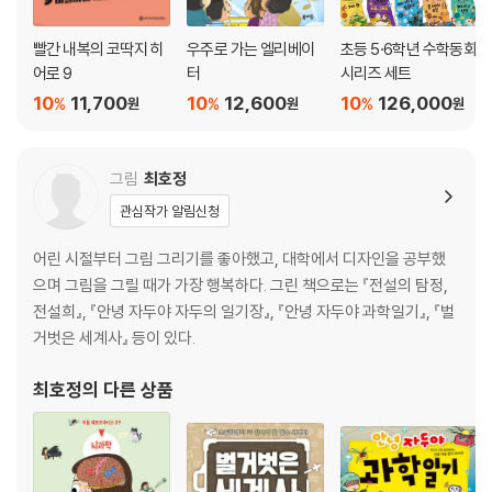
빨간 내복의 코딱지 히
우주로 가는 엘리베이
초등 5·6학년 수학동화
어로 9
터
시리즈 세트
10
11,700
10
12,600
10
126,000
%
%
%
원
원
원
그림
최호정
관심작가 알림신청
어린 시절부터 그림 그리기를 좋아했고, 대학에서 디자인을 공부했
으며 그림을 그릴 때가 가장 행복하다. 그린 책으로는 『전설의 탐정,
전설희』, 『안녕 자두야 자두의 일기장』, 『안녕 자두야 과학일기』, 『벌
거벗은 세계사』 등이 있다.
최호정
의 다른 상품