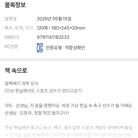
품목정보
발행일
2026년 05월 15일
쪽수, 무게, 크기
120쪽 | 180*245*20mm
ISBN13
9791141183233
KC인증
인증유형 : 적합성확인
책 속으로
알짜배기 과학 상식
〈가상 현실에서도 스포츠 선수가 있다고요?〉
자두 : 선생님, 저 꿈을 정했어요. 바로 가상 현실 속 축구 선수가 될 거예요.
선생님 : 오호라, 정말 멋진 꿈이구나!
가상 현실에선 축구나 농구, 배구, 골프 같은 스포츠 게임도 생생하게 즐길
수 있어요. 넓은 운동장이나 커다란 경기장에 직접 가지 않더라도 방 안에