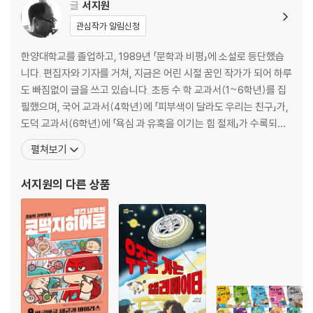
글
서지원
-증강 현실을 만드는 사람이 되려면 어떤 직업을 가져야 할까요?
관심작가 알림신청
소파 고르기·88
-증강 현실을 이용해 인테리어를 할 수 있다고요?
한양대학교를 졸업하고, 1989년 「문학과 비평」에 소설로 등단했습
헉, 비밀이 없어!·92
니다. 편집자와 기자를 거쳐, 지금은 어린 시절 꿈인 작가가 되어 하루
-스마트폰을 갖다 대면 뭐든지 다 알아낸다고요?
도 빠짐없이 글을 쓰고 있습니다. 초등 수 학 교과서(1~6학년)를 집
필했으며, 국어 교과서(4학년)에 「피부색이 달라도 우리는 친구」가,
5장 가상과 증강이 섞인 혼합 현실의 세계
도덕 교과서(6학년)에 「욕심 과 유혹을 이기는 힘 절제」가 수록되어
장점만 모아서!·98
있습니다. 지은 책으로 『어느 날 우리 반에 공룡이 전학 왔다』, 『빨간
펼쳐보기
-혼합 현실로 달 탐사를 갈 수 있다고요?
내복의 초능력자』, 『훈민정음 구출 작전』, 『신통방통 수학 시리즈』,
생생한 꿈·102
『한 권으로 끝내는 초등 수학사전』, 『우리에게 희망을 보여 주세요』,
서지원
의 다른 상품
-혼합 현실로 스포츠를 짜릿하게 즐긴다고요?
『우리 한옥에 숨
엉뚱 박사의 실험실·106
-눈동자에 홀로렌즈를 끼면 세상이 혼합 현실로 변한다고요?
누가 진짜야?·110
-나 대신에 내 아바타가 혼합 현실 속에서 산다고요?
-외계인과 만난 자두·114
뇌와 혼합 현실을 연결해서 네트워크 세상 속에서 살게 된다고요?