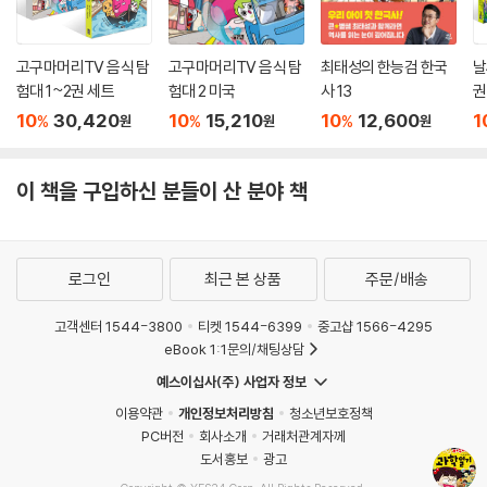
고구마머리TV 음식 탐
고구마머리TV 음식 탐
최태성의 한능검 한국
날
험대 1~2권 세트
험대 2 미국
사 13
권
10
30,420
10
15,210
10
12,600
1
%
%
%
원
원
원
이 책을 구입하신 분들이 산 분야 책
로그인
최근 본 상품
주문/배송
고객센터 1544-3800
티켓 1544-6399
중고샵 1566-4295
eBook 1:1문의/채팅상담
예스이십사(주) 사업자 정보
이용약관
개인정보처리방침
청소년보호정책
PC버전
회사소개
거래처관계자께
도서홍보
광고