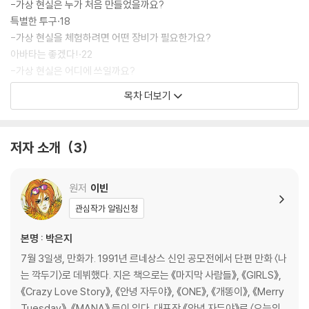
-가상 현실은 누가 처음 만들었을까요?
특별한 투구·18
-가상 현실을 체험하려면 어떤 장비가 필요한가요?
아바타는 좋겠다!·22
-가상 현실은 어디에 쓰일까요?
소풍을 화성으로 간다고?·26
목차 더보기
-가상 현실을 이용해 실감나게 공부한다고요?
우리는 원탁의 기사들!·30
-가상 현실로 회사에 출근을 한다고요?
저자 소개
3
2장 가상 현실이 만드는 미래 직업들
가상 현실 디자이너·36
원저
이빈
-가상 현실을 만드는 직업을 무엇이라고 할까요?
관심작가 알림신청
축구 선수가 될 테야!·40
-가상 현실에서도 스포츠 선수가 있다고요?
본명 : 박은지
우리 몸 탐험대·44
7월 3일생, 만화가. 1991년 르네상스 신인 공모전에서 단편 만화 〈나
-의사들이 가상 현실을 이용해 수술을 한다고요?
는 깍두기〉로 데뷔했다. 지은 책으로는 《마지막 사람들》, 《GIRLS》,
최첨단 농부의 하루·48
《Crazy Love Story》, 《안녕 자두야》, 《ONE》, 《개똥이》, 《Merry
-농부들이 가상 현실을 이용해 농사를 짓는다고요?
Tuesday》, 《MANA》 등이 있다. 대표작 《안녕 자두야》로 〈오늘의