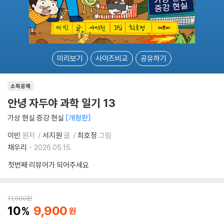
미리보기
사이즈비교
공유하기
소득공제
안녕 자두야 과학 일기 13
가상 현실 증강 현실
개정판
이빈
원저
서지원
글
최호정
그림
채우리
2026.05.15.
첫번째 리뷰어가 되어주세요
11,000
원
10
9,900