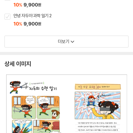
10
9,900
%
원
안녕 자두야 과학 일기 2
10
9,900
%
원
더보기
상세 이미지