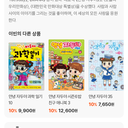
자두의 수련 일기·52
우리만화상〉, 〈대한민국 만화대상 특별상〉을 수상했다. 사람과 사람
-군인들이 가상 전쟁 훈련을 한다고요?
사이의 이야기를 그리는 것을 좋아하며, 이 세상의 모든 사랑을 응원
한다.
3장 증강 현실이란 무엇일까?
우리 집에 괴물이 나타났다!·58
이빈
의 다른 상품
-증강 현실이란 무엇일까요?
쪽지 시험·62
-증강 현실은 누가, 언제부터 발명한 걸까요?
도와줘, 램프의 요정·66
-스마트폰만 있으면 증강 현실을 볼 수 있다고요?
성형 미인이 되다·70
-증강 현실로 성형 수술도 하고, 쇼핑도 한다고요?
몬스터를 잡아라!·74
-증강 현실을 이용한 게임과 스포츠가 있다고요?
안녕 자두야 과학 일기
안녕 자두야 시즌6 밥
안녕 자두야 35
10
친구 애니북 3
10
7,650
%
원
4장 증강 현실이 변화시키는 미래 세상
10
9,900
10
12,600
%
%
원
원
미래에서 온 자두의 편지·80
-지구 반대편에 살아도 증강 현실로 함께 일을 할 수 있다고요?
증강 현실을 만들고 싶어·84