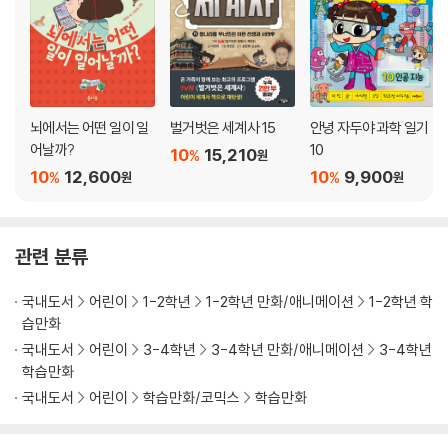
뇌에서는 어떤 일이 일
벌거벗은 세계사 15
안녕 자두야 과학 일기
어날까?
10
10
15,210
%
원
10
12,600
10
9,900
%
%
원
원
관련 분류
국내도서
어린이
1-2학년
1-2학년 만화/애니메이션
1-2학년 학
습만화
국내도서
어린이
3-4학년
3-4학년 만화/애니메이션
3-4학년
학습만화
국내도서
어린이
학습만화/코믹스
학습만화