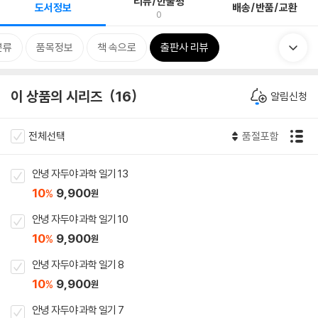
리뷰/한줄평
도서정보
배송/반품/교환
0
분류
품목정보
책 속으로
출판사 리뷰
이 상품의 시리즈
16
알림신청
전체선택
품절포함
안녕 자두야 과학 일기 13
10
9,900
%
원
안녕 자두야 과학 일기 10
10
9,900
%
원
안녕 자두야 과학 일기 8
10
9,900
%
원
안녕 자두야 과학 일기 7