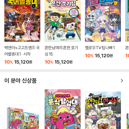
백앤아×고고프렌즈 국
흔한남매의 흔한 호기
멜로우TV 팀나빠 1
흔
어별동대 1 : 시작
심 15
10
15,120
1
%
원
10
15,120
10
15,120
%
%
원
원
이 분야 신상품