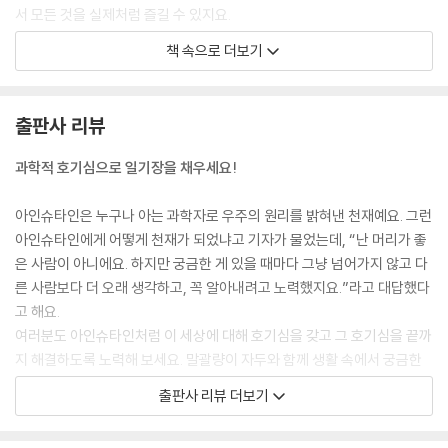
서 모든 것을 실제처럼 즐길 수 있지요.
이렇다 보니 가상 현실에서도 선수들끼리 얼마든지 시합이 가능하답니다.
책 속으로 더보기
실제로 미국의 농구 경기인 NBA와 야구 경기인 메이저리그에서는 VR 스
포츠 게임을 준비 중이랍니다.
--- 본문 중에서
출판사 리뷰
과학적 호기심으로 일기장을 채우세요!
아인슈타인은 누구나 아는 과학자로 우주의 원리를 밝혀낸 천재예요. 그런
아인슈타인에게 어떻게 천재가 되었냐고 기자가 물었는데, “난 머리가 좋
은 사람이 아니에요. 하지만 궁금한 게 있을 때마다 그냥 넘어가지 않고 다
른 사람보다 더 오래 생각하고, 꼭 알아내려고 노력했지요.”라고 대답했다
고 해요.
여러분도 아인슈타인처럼 이 세상에 대해 호기심을 갖고 그 호기심을 끝까
지 해결하도록 노력해 보세요. 말괄량이 자두와 함께 생활 속에서 궁금한
걸 찾아 과학 일기에 적어 두세요. 또 관찰하고 기록하세요. 그러면 작은 것
출판사 리뷰 더보기
하나도 놓치지 않을 거예요. 과학 일기와 함께 과학자의 꿈을 키워 보세요.