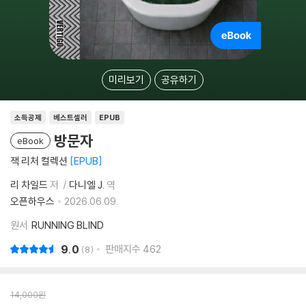
미리보기
공유하기
소득공제
베스트셀러
EPUB
방문자
eBook
잭 리처 컬렉션
EPUB
리 차일드
저
다니엘 J.
역
오픈하우스
2026.06.09.
원서
RUNNING BLIND
9.0
판매지수
462
8
14,000
원