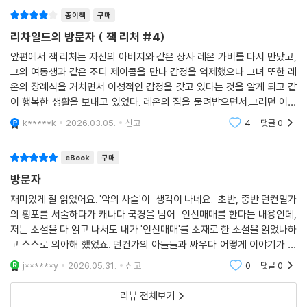
수사를 의뢰했던 성범죄 피해 여성들이 기괴한 방식으로 살해당했고 리처
종이책
구매
가 범인으로 지목된 것. 하지만 직접적인 증거가 없자 FBI는 리처의 자경단
리차일드의 방문자 ( 잭 리처 #4)
활동을 빌미로 그가 살인 사건 해결에 동참하도록 만든다.
앞편에서 잭 리처는 자신의 아버지와 같은 상사 레온 가버를 다시 만났고,
그의 여동생과 같은 조디 제이콥을 만나 감정을 억제했으나 그녀 또한 레
피해 여성들은 모두 자신의 집 욕조에서 군용 녹색 페인트에 온몸이 잠겨
온의 장례식을 거치면서 이성적인 감정을 갖고 있다는 것을 알게 되고 같
사망한 채 발견되었다. 범인은 현장에 페인트 한 방울 흘리지 않을 만큼 교
이 행복한 생활을 보내고 있었다. 레온의 집을 물려받으면서.그러던 어느
묘하고 치밀하다. 살해 방식도, 의도도 알 수 없는 연쇄 살인. 이 의문의 방
날 조디를 기다리면서 좋아하는 이태리 식당에서 시간을 보내고 있었는데
k*****k
2026.03.05.
신고
4
댓글
0
문자가 노리는 다음 표적은 누구인가.
그때 두 양아치가
eBook
구매
방문자
재미있게 잘 읽었어요. '악의 사슬'이 생각이 나네요. 초반, 중반 던컨일가
의 횡포를 서술하다가 캐나다 국경을 넘어 인신매매를 한다는 내용인데,
저는 소설을 다 읽고 나서도 내가 '인신매매'를 소재로 한 소설을 읽었나하
고 스스로 의아해 했었죠. 던컨가의 아들들과 싸우다 어떻게 이야기가 인
신매매로 흐르는지 기억이 가물가물 하네요. 이야기가 좀 길어서(내가 읽
j******y
2026.05.31.
신고
0
댓글
0
기에)이기도
리뷰 전체보기