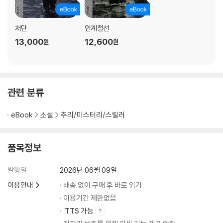
처단
인계철선
13,000
12,600
원
원
관련 분류
eBook
소설
추리/미스터리/스릴러
품목정보
발행일
2026년 06월 09일
이용안내
배송 없이 구매 후 바로 읽기
이용기간 제한없음
TTS 가능