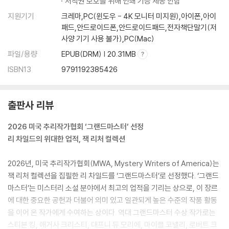
저작권 보호를 위해 인쇄 기능 제공 안함
지원기기
크레마,PC(윈도우 - 4K 모니터 미지원),아이폰,아이
패드,안드로이드폰,안드로이드패드,전자책단말기(저
사양 기기 사용 불가),PC(Mac)
파일/용량
EPUB(DRM) | 20.31MB
ISBN13
9791192385426
출판사 리뷰
2026 미국 추리작가협회 ‘그랜드마스터’ 선정
리 차일드의 위대한 업적, 잭 리처 컬렉션
2026년, 미국 추리작가협회(MWA, Mystery Writers of America)는
잭 리처 컬렉션을 집필한 리 차일드를 ‘그랜드마스터’로 선정했다. ‘그랜드
마스터’는 미스터리 소설 분야에서 최고의 업적을 기리는 상으로, 이 장르
에 대한 중요한 공헌과 더불어 의미 있고 일관되게 높은 수준의 작품 활동
을 이어 온 작가에게 수여하는 상이다. 역대 그랜드마스터 수상 작가로는
스티븐 킹, 애거사 크리스티, 대프니 듀 모리에, 마이클 코넬리, 로버트 크