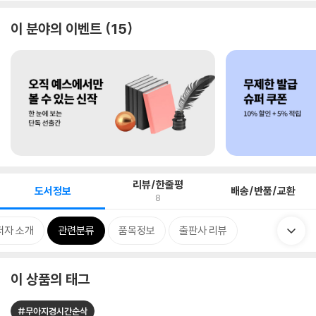
이 분야의 이벤트
15
리뷰/한줄평
도서정보
배송/반품/교환
8
저자 소개
관련분류
품목정보
출판사 리뷰
이 상품의 태그
#무아지경시간순삭