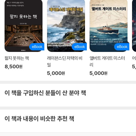
팔지 못하는 책
레이븐스딘 저택의 비
앨버트 게이트 미스터
어
밀
리
8,500
5
원
5,000
5,000
원
원
이 책을 구입하신 분들이 산 분야 책
이 책과 내용이 비슷한 추천 책