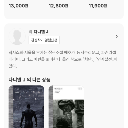
13,000
12,600
11,900
원
원
원
역
다니엘 J.
관심작가 알림신청
텍사스와 서울을 오가는 장르소설 애호가. 동서추리문고, 파슨러셀
테리어, 그리고 버번을 좋아한다. 옮긴 책으로 『처단』, 『인계철선』이
있다.
다니엘 J.
의 다른 상품