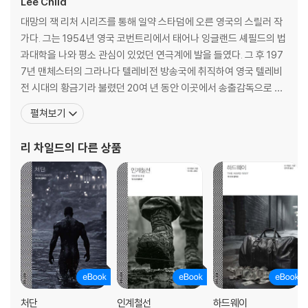
Lee Child
대망의 잭 리처 시리즈를 통해 일약 스타덤에 오른 영국의 스릴러 작
가다. 그는 1954년 영국 코번트리에서 태어나 잉글랜드 셰필드의 법
과대학을 나와 평소 관심이 있었던 연극계에 발을 들였다. 그 후 197
7년 맨체스터의 그라나다 텔레비전 방송국에 취직하여 영국 텔레비
전 시대의 황금기라 불렸던 20여 년 동안 이곳에서 송출감독으로 일
했다. 4만 시간 이상의 방송 프로그램을 송출했으나, 1995년 구조조
펼쳐보기
정으로 인한 해고 후, 직업 작가로서의 새로운 삶을 계획하여 살아가
게 된다. 6달러짜리 펜과 노트로 쓰기 시작한 그의 데뷔작 『추적자』
리 차일드
의 다른 상품
는 출간 즉시 대성공을 거두었고, 재즈 뮤
처단
인계철선
하드웨이