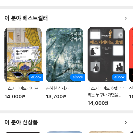
이 분야 베스트셀러
매스커레이드 라이프
공허한 십자가
매스커레이드 호텔 : 우
신
리는 누구나 가면을 쓰
14,000
13,700
1
원
원
고 살아간다
14,000
원
이 분야 신상품