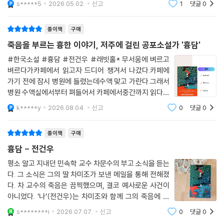
s*****5
2026.05.02.
신고
1
댓글
0
독자라면 가볍
“무, 무슨 용도로…….”
(…) “거기…… 빨갱이 잡는 곳…… 가입한 사람 모두…… 잡아내서…… 산
종이책
구매
으로…….” (pp. 194~195)
죽음을 부르는 흉한 이야기, 저주에 걸린 공포소설가 '흉담'
전건우는 이번 소설에서 흉포한 원념으로 만들어진 저주를 통해 금기와 미
#한국소설 #흉담 #전건우 #래빗홀* 무서움에 벼르고
벼르다가카페에서 읽고자 드디어 챙겨서 나갔다.카페에
신이라는 고전적인 호러 요소를 매력적으로 풀어낸다.
가기 전에 잠시 병원에 들렸는데수액 맞고 가란다.그래서
병원 수액실에서부터 펴들어서 카페에서중간까지 읽다가
흉담을 듣고 난 ‘나’에게 연이어 기묘한 일이 발생한다. 죽은 차문수 교수에
집에서 마무리했다.그래도 사람 많은 곳에서 읽으니까쪼
게 전화가 걸려오는가 하면, 기억을 잃은 채로 응급실에서 눈을 뜨고, 왼쪽
k*****y
2026.08.04.
신고
0
댓글
0
꼼 덜 무섭더라 헤헤* 이 책은 프롤로그에서부터 밝히고
어깨에선 원인 모를 통증을 느낀다. 무엇보다 흉담을 들은 이들은 자신도
있듯이전건우 작가님이 실제로 겪은 일을소설로 각
죽음을 피하지 못하리라는 위협에 사로잡혀 이성적인 판단이 마비되고, 결
종이책
구매
국에는 다른 사람에게 흉담을 퍼뜨리는 방식으로 저주는 기하급수적으로
흉담 - 전건우
전파되고 있었다. 이러한 저주의 작동 원리는 엄습하는 불안에 논리적인
평소 알고 지내던 민속학 교수 차문수의 부고 소식을 듣는
설득력을 부여함으로써 기존 공포소설과는 차별화된 재미를 불러일으킨
다. 그 소식은 그의 딸 차미조가 보낸 메일을 통해 전해졌
다.
다. 차 교수의 죽음은 끔찍했으며, 결코 예사로운 사건이
아니었다. ‘나’(전건우)는 차미조와 함께 그의 죽음에 얽
또한 흉담의 탄생을 추적하던 이야기는 역사적 비극과 연결되며 한 층 더
힌 진실을 추적하던 중, 차 교수의 일기에 적혀 있던 ‘흉
s********i
2026.07.07.
신고
0
댓글
0
무게를 더한다. 육모돈의 집에서 K시의 폐탄광으로 이어지며 속속 폭로되
담’의 존재를 알게 된다. 그리고 그것이 그를 죽음에 이르