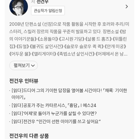
저
전건우
관심작가 알림신청
2008년 단편소설 〈선잠〉으로 작품 활동을 시작한 후 호러와 추리/미
스터리, 스릴러 장르의 작품을 꾸준히 발표하고 있다. 장편소설 《밤
의 이야기꾼들》 《소용돌이》 《고시원 기담》 《살롱 드 홈즈》 《뒤틀린
집》 《듀얼》 《불귀도 살인사건》 《슬로우 슬로우 퀵 퀵》 《안개 미궁》
《어두운 물》 《앨리게이터》 《촉법소년 살인사건》 《어제에서 온 남
자》 《더 컬트》 《어두운 숲》 《흉담》 《사이킥 걸》 《우리 동네 흉가로
펼쳐보기
놀러 오세요》 《믹스테이프》 등을 썼으며, 소설집 《한밤중에 나 홀로》
《괴담수집가》 《금요일의 괴담회》 《죽지 못한 자들의 세상에서》 등을
전건우
인터뷰
펴냈다. 장편소설 《뒤
[읽다]
드디어 그의 기이한 답장을 열어볼 시간이다! 『채록: 기이한
이야기』
[읽다]
공포가 주는 카타르시스, 『흉담』 | 예스24
[읽다]
‘어제’로 돌아가 누군가를 살릴 수 있다면?
[읽다]
전건우 “인간이 선한 이야기를 쓰고 싶어요”
전건우
의 다른 상품