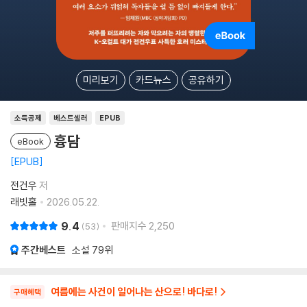
미리보기
카드뉴스
공유하기
소득공제
베스트셀러
EPUB
흉담
eBook
EPUB
전건우
저
래빗홀
2026.05.22.
9.4
판매지수
2,250
53
주간베스트
소설
79위
여름에는 사건이 일어나는 산으로! 바다로!
구매혜택