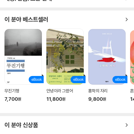
이 분야 베스트셀러
무진기행
안녕이라 그랬어
홍학의 자리
혼
7,700
11,800
9,800
1
원
원
원
이 분야 신상품