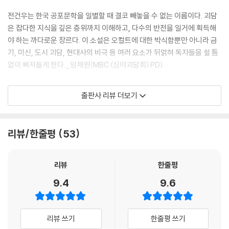
전건우는 한국 공포문학을 일별할 때 결코 빼놓을 수 없는 이름이다. 괴담
은 잡다한 지식을 깊은 층위까지 이해하고, 다수의 반전을 일거에 획득해
야 하는 까다로운 장르다. 이 소설은 오컬트에 대한 박식함뿐만 아니라 금
기, 미신, 도시 괴담, 현대사의 비극 등 여러 요소가 뒤얽혀 독자들을 쉴 틈
없이 빠져들게 한다._임채원(MBC 〈심야괴담회〉 PD)
장편소설부터 앤솔러지와 에세이, 동화, 청소년소설까지 장르의 구애 없
출판사 리뷰 더보기
이 왕성하게 작품을 발표해온 전건우의 신작 《흉담》(래빗홀, 2026)이 출
간됐다. 공포소설로 데뷔한 그는 이후 《뒤틀린 집》이 영화로 제작되었고,
드라마 〈살롱 드 홈즈〉의 원작 소설가로 이름을 알렸다. 그의 장편소설 《고
리뷰/한줄평
53
시원 기담》은 영화 제작을 앞두며 ‘한국의 스티븐 킹’, ‘K-호러 장인’이라는
칭호와 함께 한국 공포 장르의 외연을 충실히 확장해왔다.
리뷰
한줄평
《흉담》에선 들은 자들에겐 악귀가 찾아와 끔찍한 죽음에 이르는 저주, 일
9.4
9.6
명 ‘흉담’의 정체를 파헤치며 서슬 퍼런 음모가 드러나는 사특한 호러 미스
터리가 펼쳐진다. ‘흉한 이야기’ 혹은 ‘해치는 이야기’ 흉담(凶談)의 비밀
에 접근해가던 ‘나’ 앞에 차 교수에게 흉담을 들려준 자, ‘육모돈’이 나타난
리뷰 쓰기
한줄평 쓰기
다. 흉담의 화를 막을 방법이 있다며 흉담을 들려주고 떠난 육모돈. 살아남