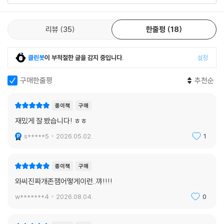
난폭한 음모와 배신, 무시무시한 복수와 반전의 끝에 이르러 결국 치명적
리뷰
35
한줄평
18
인 저주를 푸는 건 운명에 순응하지 않겠다는 평범한 이들의 용기다. 소설
은 철저히 다른 이들이 죽길 바라는 원한에서 출발한 흉담이, 더 큰 원한이
아닌 누구도 죽지 않기를 바라는 마음으로 균열이 가는 모습을 속도감 있
클린봇
이 부적절한 글을 감지 중입니다.
설정
게 보여준다. “저주를 만들어내고, 악귀를 창조하며, 누군가를 죽음으로
몰아넣는” 존재인 인간이지만, 동시에 “숭고한 목표나 목적”은 없더라도
구매한줄평
추천순
선의를 포기하지 않는 것 역시 인간임을 이 소설은 생동감 넘치는 흡입력
으로 그려낸다. 《흉담》은 인간의 욕망을 다시금 돌아보도록 만들며 오싹한
종이책
구매
재미와 선연함 긴장감 속으로 독자들을 초대할 것이다.
재밌게 잘 봤습니다! ㅎㅎ
s*****5
2026.05.02.
1
종이책
구매
와씨진짜개존잼어떻게이런..꺄!!!!
w*******4
2026.08.04.
0