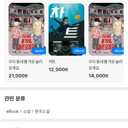
우리 동네 흉가로 놀러
차트
우리 동네 흉가로 놀러
오세요
오세요
12,000
원
21,000
14,000
원
원
관련 분류
eBook
소설
한국소설