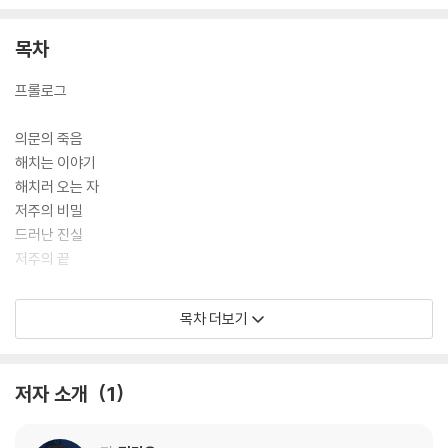
음을 깨닫고 낯선 도시로 향한 이들 앞에 끔직한 비밀이 모습을 드러낸다.
목차
악귀와 주술, 무속신앙 등 전통적인 호러 양식을 적극 활용한 《흉담》은
“오컬트에 대한 박식함뿐만 아니라 금기, 미신, 도시 괴담, 현대사의 비극
프롤로그
등 여러 요소가 뒤얽혀”(임채원, MBC 〈심야괴담회〉 PD) 독자들에게 극
강의 몰입감을 선사한다. 여기에 한국 현대사의 비극과 뒤엉키며 밝혀지는
의문의 죽음
저주의 정체는 인간의 근원적인 욕망을 서늘하게 들추며 잔혹하고 현실적
해치는 이야기
인 공포를 새로운 이야기로 탄생시킨다.
해치러 오는 자
저주의 비밀
드러난 진실
저주의 끝
에필로그
목차 더보기
작가의 말 ? 추천의 말
저자 소개
1