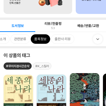
리뷰/한줄평
도서정보
배송/반품/교환
53
 소개
관련분류
품목정보
출판사 리뷰
이 상품의 태그
#무아지경시간순삭
#K_스릴러