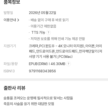
품목정보
발행일
2026년 05월 22일
이용안내
배송 없이 구매 후 바로 읽기
이용기간 제한없음
TTS 가능
저작권 보호를 위해 인쇄 기능 제공 안함
지원기기
크레마,PC(윈도우 - 4K 모니터 미지원),아이폰,아이
패드,안드로이드폰,안드로이드패드,전자책단말기(저
사양 기기 사용 불가),PC(Mac)
파일/용량
EPUB(DRM) | 46.30MB
ISBN13
9791168343856
출판사 리뷰
숨통을 조여오는 운명에 필사적으로 맞서는 사람들
죽음의 사슬을 끊기 위한 대담한 모험