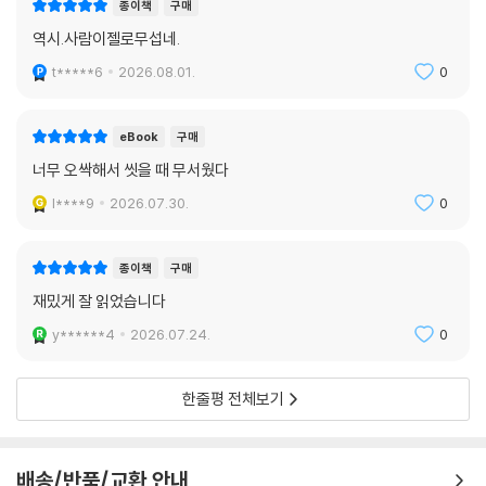
종이책
구매
역시.사람이젤로무섭네.
t*****6
2026.08.01.
0
eBook
구매
너무 오싹해서 씻을 때 무서웠다
l****9
2026.07.30.
0
종이책
구매
재밌게 잘 읽었습니다
y******4
2026.07.24.
0
한줄평 전체보기
배송/반품/교환 안내