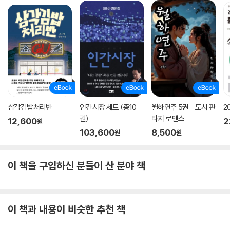
삼각김밥처리반
인간시장 세트 (총10
월하연주 5권 - 도시 판
2
권)
타지 로맨스
12,600
2
원
103,600
8,500
원
원
이 책을 구입하신 분들이 산 분야 책
이 책과 내용이 비슷한 추천 책