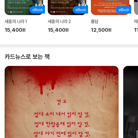
세종의 나라 1
세종의 나라 2
흉담
매
15,400
15,400
12,500
1
원
원
원
카드뉴스로 보는 책