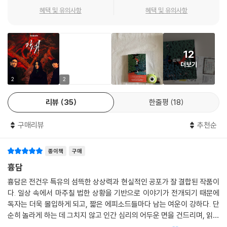
기 위해선 두 사람에게 흉담을 들려주어야 하는 상황에서, 저주의 사슬을
혜택 및 유의사항
혜택 및 유의사항
끊기 위한 처절한 사투가 벌어진다.
“《흉담》은 내 실제 경험담이다”라는 ‘작가의 말’처럼, 이 소설은 예측할 수
12
없는 방향으로 사건을 전개하며 허구와 실재의 경계를 숨 가쁘게 넘나든
더보기
다. 죽음이라는 극한의 공포 앞에 저주를 끊겠다는 일념으로 악의에 맞서
는 사람들. 흉담을 둘러싼 필사적인 분투는 격렬한 두려움을 맞닥뜨렸을
2
2
때 우리가 타인을 위해 무엇을 선택할 수 있는지 돌아볼 기회를 제공한다.
리뷰
35
한줄평
18
차별화된 공포를 제공하는 금기와 미신
구매리뷰
추천순
비극적인 역사와 연결되는 거대한 비밀
종이책
구매
흉담을 들은 순간부터 저주는 내 몸 안에 ‘기생’하게 되었다. 그러고는 공포
에 눈이 멀게끔 나를 조종했다. 이를테면 곤충인 숙주를 조종해 물가로 인
흉담
도하는 연가시처럼. 죽음은 자정에 찾아오지만, 저주는 그 전부터 작동해
흉담은 전건우 특유의 섬뜩한 상상력과 현실적인 공포가 잘 결합된 작품이
이성을 잃게 만들고, 결국 다른 사람에게 이 이야기를 퍼뜨리도록 유인한
다. 일상 속에서 마주칠 법한 상황을 기반으로 이야기가 전개되기 때문에
다. (pp. 138~139)
독자는 더욱 몰입하게 되고, 짧은 에피소드들마다 남는 여운이 강하다. 단
순히 놀라게 하는 데 그치지 않고 인간 심리의 어두운 면을 건드리며, 읽고
“거긴 1950년에 지어졌어. 전쟁 중에 나라에서 지었다, 이 말이야.”
난 뒤에도 오래 생각하게 만드는 점이 인상적이다. 공포 장르를 좋아하는