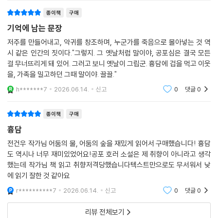
는 단서들은 흉담에 깃든 살기가 결코 가볍지 않음을 섬뜩하게 입증해 보
게 했을 것이라 생각한다. 하지만
종이책
구매
인다. 전건우는 저주를 단순히 재미의 요소로 활용하는 것을 넘어 거대한
역사의 아픔을 돌아보는 또 하나의 계기로 설득력 있게 풀어간다. 이처럼
기억에 남는 문장
소설은 거대한 역사의 한복판에 독자들을 데려다놓음으로써 색다른 차원
저주를 만들어내고, 악귀를 창조하며, 누군가를 죽음으로 몰아넣는 것 역
의 충격을 경험하도록 이끈다.
시 같은 인간의 짓이다."그렇지. 그 옛날처럼 말이야, 공포심은 결국 모든
걸 무너뜨리게 돼 있어. 그러고 보니 옛날이 그립군. 흉담에 겁을 먹고 이웃
치명적인 운명에 순응하지 않는 사람들
을, 가족을 밀고하던 그때 말이야. 끌끌."
원한을 끊어내는 평범한 이들의 용기
h*******7
2026.06.14.
신고
0
댓글
0
내가 누군가에게 흉담을 얘기했다면 흉담은 지금쯤 걷잡을 수 없이 퍼져나
종이책
구매
가고 있으리라. (…) 그렇다면 흉담의 저주는 계속 생명력을 지닌 채 이 사
흉담
람에게서 저 사람에게로 옮아간다. 그걸 막기 위해서는 역시 근원을 제거
하는 게 가장 좋은 방법이었다. (pp. 155~156)
전건우 작가님 어둠의 물, 어둠의 숲을 재밌게 읽어서 구매했습니다! 흉담
도 역시나 너무 재미있었어요!공포 호러 소설은 제 취향이 아니라고 생각
했는데 작가님 책 읽고 취향저격당했습니다텍스트만으로도 무서워서 낮
《흉담》은 내 실제 경험담이다. (…) 흉담을 들었고 그 이후 저주라 할 수밖
에 읽기 잘한 것 같아요
에 없는 현상에 시달린 건 사실이다. 당연하게도, 흉담의 실제 내용은 철저
히 지어낸 것이다. 내가 들었던 걸 그대로 쓸 순 없었다. 그랬다면 독자에게
r**********7
2026.06.14.
신고
0
댓글
0
도 무차별적으로 저주라고 할까, 앙화라고 할까 그런 게 미칠지도 모른다
리뷰 전체보기
고 생각했기 때문이다. (‘작가의 말’ 중에서)