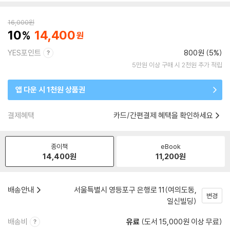
16,000
원
10
14,400
YES포인트
800원 (5%)
5만원 이상 구매 시 2천원 추가 적립
앱 다운 시 1천원 상품권
결제혜택
카드/간편결제 혜택을 확인하세요
종이책
eBook
14,400
원
11,200
원
배송안내
서울특별시 영등포구 은행로 11(여의도동,
변경
일신빌딩)
배송비
유료
(도서 15,000원 이상 무료)