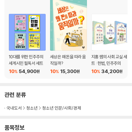
10대를 위한 민주주의
세상은 왜 돈을 따라 움
지홍 쌤의 사회 교실 세
세계시민 필독서 세트
직일까?
트 : 헌법, 민주주의
10
54,900
10
15,300
10
34,200
%
%
%
원
원
원
관련 분류
국내도서
청소년
청소년 인문/사회/경제
품목정보