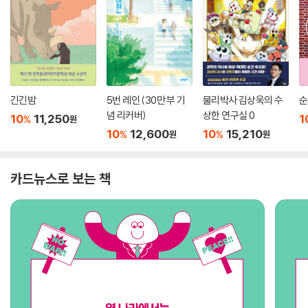
긴긴밤
5번 레인 (30만 부 기
물리박사 김상욱의 수
순
념 리커버)
상한 연구실 0
10
11,250
1
%
원
10
12,600
10
15,210
%
%
원
원
카드뉴스로 보는 책