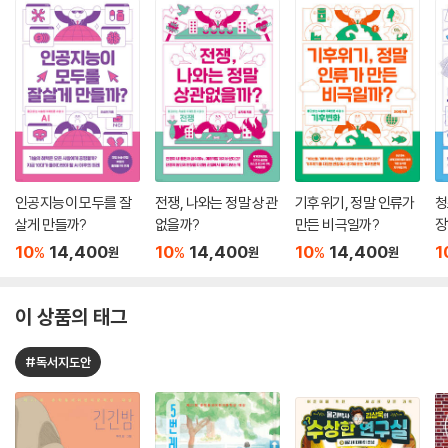
인공지능이 모두를 잘
전쟁, 나와는 정말 상관
기후위기, 정말 인류가
청
살게 만들까?
없을까?
만든 비극일까?
장
10
14,400
10
14,400
10
14,400
1
%
%
%
원
원
원
이 상품의 태그
#독서지도안