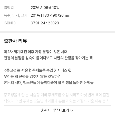
발행일
2026년 06월 10일
쪽수, 무게, 크기
201쪽 | 130*190*20mm
ISBN13
9791124423028
출판사 리뷰
제2차 세계대전 이후 가장 분쟁이 많은 시대
전쟁의 본질을 깊숙이 들여다보고 나만의 관점을 찾아가는 책
<중고생 논‧서술형 주제토론 수업 > 시리즈 ⑤
우리는 왜 전쟁을 멈추지 않는 것일까?
혼돈의 시대, 청소년들이 들여다봐야 할 전쟁을 둘러싼 논쟁들
중고생을 위한 논‧서술형 대비 주제토론 수업 시리즈 다섯 번째 책이 출간
되었다. 이번 주제는 오늘날 세계를 뒤흔들고 있는 가장 뜨거운 이슈 중 하
나인 ‘전쟁’이다. 러시아-우크라이나 전쟁과 중동 분쟁 이후 드러난 세계적
출판사 리뷰 더보기
문제는, ‘전쟁’을 우리의 일상으로 데려왔다. 에너지 가격과 식량 공급망의