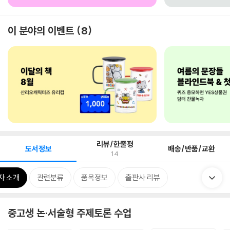
이 분야의 이벤트
8
리뷰/한줄평
도서정보
배송/반품/교환
14
자 소개
관련분류
품목정보
출판사 리뷰
중고생 논·서술형 주제토론 수업