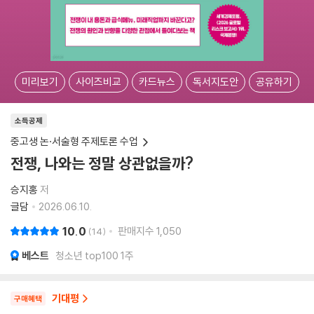
미리보기
사이즈비교
카드뉴스
독서지도안
공유하기
소득공제
중고생 논·서술형 주제토론 수업
전쟁, 나와는 정말 상관없을까?
승지홍
저
글담
2026.06.10.
10.0
판매지수
1,050
14
베스트
청소년 top100 1주
기대평
구매혜택