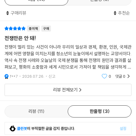
를 깊이 이해하고, 스스로 사고하며 자신의 언어로 표현할 수 있도록 돕는
것을 목표로 한다. 이번 책 역시 이를 위해 핵의 공포를 전 세계에 각인시킨
구매리뷰
추천순
‘차르 봄바 실험’, 군대를 폐지한 ‘코스타리카’의 사례, 자국 안보를 위한 군
비 강화가 오히려 불안을 키우는 ‘안보 딜레마’ 등 실제 국제사회의 사례와
종이책
구매
통계, 다양한 연구 자료를 바탕으로 전쟁을 둘러싼 쟁점들을 생생하고 깊
이 있게 풀어냈다. 또한 전쟁을 단순한 국가 간 충돌로 바라보는 데 그치지
전쟁만은 안 돼!
않고, 안보와 공생, 권력과 자본, 기술과 민주주의의 관계를 함께 질문함으
전쟁이 멀리 있는 사건이 아니라 우리의 일상과 경제, 환경, 인권, 국제관
로써, 불안정한 세계 속에서 오늘날 시민에게 필요한 태도와 책임은 무엇
계에 어떤 영향을 미치는지를 청소년의 눈높이에서 설명하는 교양서이다.
인지 스스로 고민해 보도록 이끈다.
역사 속 전쟁 사례와 오늘날의 국제 분쟁을 통해 전쟁의 원인과 결과를 살
펴보고, 평화의 소중함과 세계 시민으로서 가져야 할 책임을 생각하게 한
전쟁은 더 이상 먼 나라의 뉴스가 아니다. 지금 우리가 살아가는 세계의 구
다. 비판적 사고와 공감 능력을 기르며 평화로운 미래를 함께 만들어 가는
f**7
2026.07.26.
신고
0
댓글
0
방법을 제시하는
조를 이해하는 중요한 열쇠다. 이 책은 청소년들이 그 거대한 질문 앞에서
스스로 생각하고 토론하며, 자신만의 시선과 언어로 세계를 해석해 나갈
리뷰 전체보기
수 있도록 이끌어 줄 것이다.
리뷰
11
한줄평
3
클린봇
이 부적절한 글을 감지 중입니다.
설정