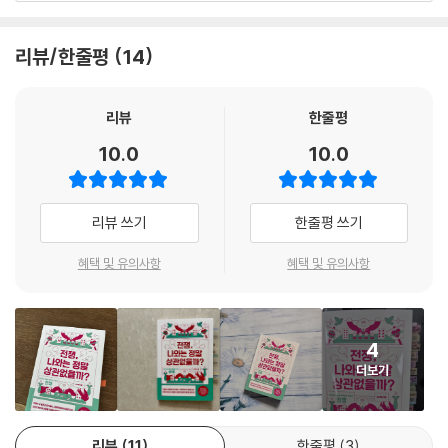
불안, 경제 제재와 군비 경쟁까지 전쟁은 더 이상 전장 안에서만 머물지 않
고 개인의 일상까지 흔드는 복합적 위기로 작동하고 있다. 이 책은 바로 이
리뷰/한줄평
14
러한 현실 속에서 청소년들이 전쟁을 보다 입체적으로 이해하고 나만의 생
각을 확립할 수 있도록 기획되었다.
리뷰
한줄평
이를 위해 전쟁을 선악의 이분법으로 단순화하지 않는다. 강한 군사력은
10.0
10.0
평화를 지키는 힘인지 아니면 갈등을 증폭시키는 요인인지. 자국의 이익을
위한 전쟁은 정당화될 수 있는지 등. 책은 쉽게 결론 내릴 수 없는 질문들을
중심으로 서로 다른 시각과 논리를 균형 있게 제시한다. 또한 오늘날 전쟁
리뷰 쓰기
한줄평 쓰기
이 인공지능 기술과 결합하여 어떻게 달라졌는지에도 주목한다. 알고리즘
을 타고 확산되는 전쟁 영상과 가짜뉴스, 여론을 조작하는 정보전, 첨단 기
혜택 및 유의사항
혜택 및 유의사항
술을 둘러싼 국가 간 패권 경쟁 등 변화하는 전쟁의 양상을 통해 청소년들
이 현대 사회를 비판적으로 읽어낼 수 있도록 돕는다.
4
전쟁을 통해 ‘우리가 살아가는 세계의 구조를 이해하는 힘’을
더보기
기르는 신기한 토론책!
<중고생 논‧서술형 주제토론 수업 시리즈>는 청소년이 복잡한 사회문제
리뷰
11
한줄평
3