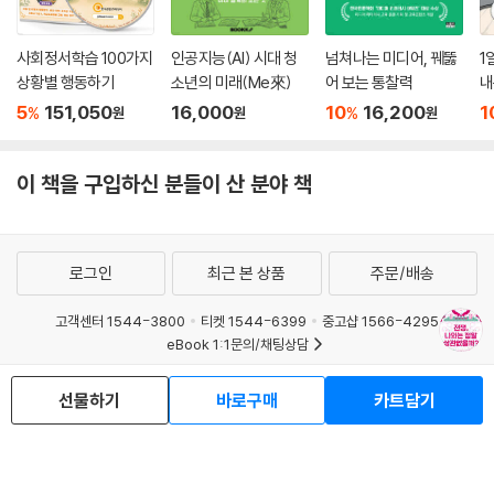
사회정서학습 100가지
인공지능(AI) 시대 청
넘쳐나는 미디어, 꿰뚫
1
상황별 행동하기
소년의 미래(Me來)
어 보는 통찰력
내
5
151,050
16,000
10
16,200
1
%
%
원
원
원
이 책을 구입하신 분들이 산 분야 책
로그인
최근 본 상품
주문/배송
고객센터 1544-3800
티켓 1544-6399
중고샵 1566-4295
eBook 1:1문의/채팅상담
예스이십사(주) 사업자 정보
선물하기
바로구매
카트담기
이용약관
개인정보처리방침
청소년보호정책
PC버전
회사소개
거래처관계자께
도서홍보
광고
Copyright © YES24 Corp. All Rights Reserved.