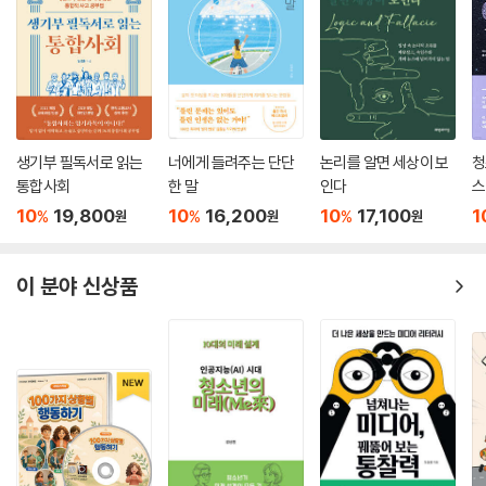
생기부 필독서로 읽는
너에게 들려주는 단단
논리를 알면 세상이 보
청
통합사회
한 말
인다
스
10
19,800
10
16,200
10
17,100
1
%
%
%
원
원
원
이 분야 신상품