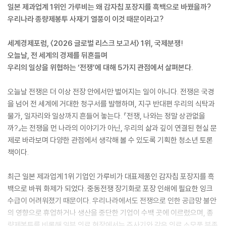
일본 제과업계 1위인 가루비는 왜 감자칩 포장지를 흑백으로 바꿨을까?
우리나라 종량제봉투 사재기 열풍이 이것 때문이라고?
세계경제포럼, 〈2026 글로벌 리스크 보고서〉 1위, 국제분쟁!
오늘날, 전 세계의 경제를 뒤흔들며
우리의 일상을 위협하는 ‘전쟁’에 대해 5가지 관점에서 살펴본다.
오늘날 전쟁은 더 이상 전장 안에서만 벌어지는 일이 아니다. 전쟁은 국경
을 넘어 전 세계에 거대한 청구서를 발행하며, 지구 반대편 우리의 식탁과
물가, 일자리와 일상까지 흔들어 놓는다. 『전쟁, 나와는 정말 상관없을
까?』는 전쟁을 먼 나라의 이야기가 아닌, 우리의 삶과 깊이 연결된 현실 문
제로 바라보며 다양한 관점에서 생각해 볼 수 있도록 기획한 청소년 토론
책이다.
최근 일본 제과업계 1위 기업인 가루비가 대표제품인 감자칩 포장지를 흑
백으로 바꿔 화제가 되었다. 중동전쟁 장기화로 포장 인쇄에 필요한 잉크
수급이 어려워졌기 때문이다. 우리나라에서도 전쟁으로 인한 공급망 불안
의 영향으로 휴업하거나 생산을 중단한 기업이 수백 곳에 이르렀으며, 종
량제봉투를 비롯해 일부 의료 현장에서는 주사기와 같은 의료 소모품 부족