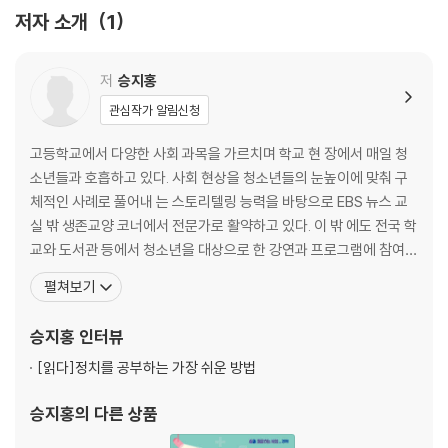
- 전쟁 기술의 발달이 전쟁을 더 위험하게 만든다
저자 소개
1
4. 유엔이 있는데 왜 전쟁은 계속될까?
- 유엔은 국제분쟁 해결에 중요한 역할을 하고 있다
저
승지홍
- 유엔은 국제분쟁 해결에 한계가 많다
관심작가 알림신청
5. 우리는 전쟁 없는 세상을 만들 수 있을까?
고등학교에서 다양한 사회 과목을 가르치며 학교 현 장에서 매일 청
- 전쟁은 인간의 선택이기에, 없는 세상도 가능하다
소년들과 호흡하고 있다. 사회 현상을 청소년들의 눈높이에 맞춰 구
- 전쟁은 인간 본성상 완전히 사라질 수 없다
체적인 사례로 풀어내 는 스토리텔링 능력을 바탕으로 EBS 뉴스 교
실 밖 생존교양 코너에서 전문가로 활약하고 있다. 이 밖 에도 전국 학
교와 도서관 등에서 청소년을 대상으로 한 강연과 프로그램에 참여하
고 있다. 지은 책으로는『헌법이 궁금해? 책봇이 알려줄게!』, 『인구가
펼쳐보기
줄면 정말 위험할까?』, 『1일 1단어 1분으로 끝내는 정치공부』, 『세상
은 왜 돈을 따라 움직일까?』, 『정치는 세상을 어떻게 바꿀까?』, 『선거
승지홍
인터뷰
로 세상이 바 뀔 리가 있어』 등이
[읽다]
정치를 공부하는 가장 쉬운 방법
승지홍
의 다른 상품