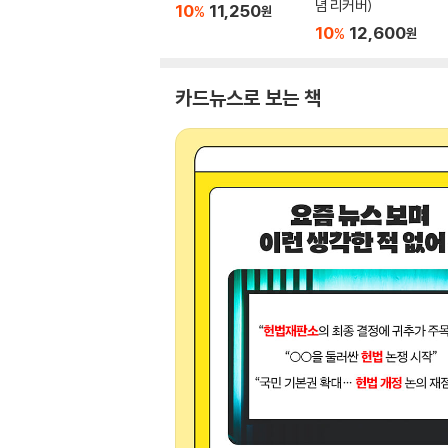
념 리커버)
10
11,250
%
원
10
12,600
%
원
카드뉴스로 보는 책