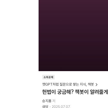
소득공제
챗GPT처럼 질문으로 쌓는 지식, 책봇
헌법이 궁금해? 책봇이 알려줄게
승지홍
저
글담
2025.07.07.