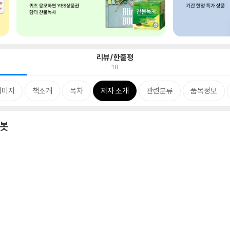
리뷰/한줄평
18
이미지
책소개
목차
저자 소개
관련분류
품목정보
책봇