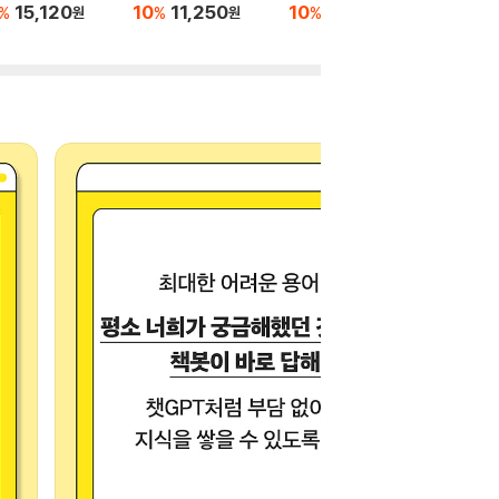
어지는 
15,120
10
11,250
10
12,600
%
%
%
원
원
원
10
1
%