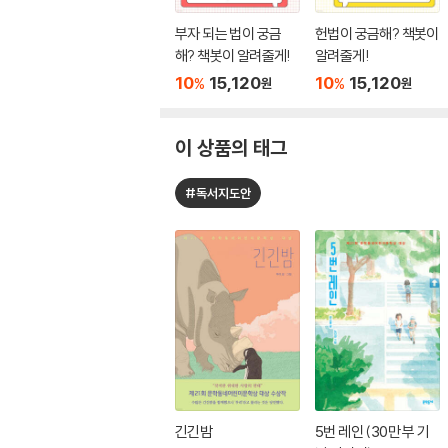
부자 되는 법이 궁금
헌법이 궁금해? 책봇이
해? 책봇이 알려줄게!
알려줄게!
10
15,120
10
15,120
%
%
원
원
이 상품의 태그
#독서지도안
긴긴밤
5번 레인 (30만 부 기