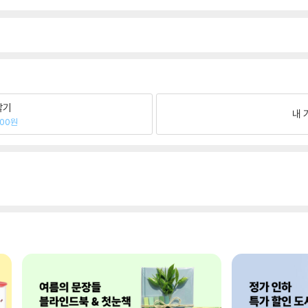
팔기
내 
100원