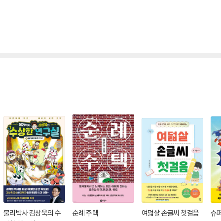
물리박사 김상욱의 수
순례 주택
여덟살 손글씨 첫걸음
슈퍼